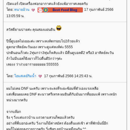
เปิดแอร์ เปิดเครื่องฟอกอากาศแล้วยังแพ้อากาศเลยครับ
ดย:
ทนายอ้วน
17 กุมภาพันธ์ 2566
13:05:59 น.
สวัสดียามบ่ายค่ะ คุณสองแผ่นดิน
ปีนี้ดูบอลไม่เยอะค่ะ เพราะหงส์ตกรอบไป2ถ้วยแล้ว
ดูตกอาทิตย์ละวันเอง เพราะดูแค่หงส์ค่ะ 5555
ปกตินอนเร็วค่ะ 2ทุ่มกว่า3ทุ่มก็หลับแล้ว มีตื่นดูบอลตี2 หรือ3 อาทิตย์ละวัน
ถ้าไม่มีบอลก็ยิงยาวก็ไปตื่นตี5กว่าๆค่ะ
เลยงง ว่าง่วงอารายยยยยย 555555
ดย:
ฮมสเตย์ริมน้ำ
17 กุมภาพันธ์ 2566 14:25:43 น.
ผมไม่เคย DNF นะครับ เพราะจะลงที่ระยะซ้อมที่ตัวเองแรงเหลือ
ต่เพื่อนผมเคย DNF ตะนาวศรีเทรล ผมยินดีกับมันมากที่ยอมแพ้ เพราะหนัก
หน่วงมากครับ
จากบล๊อก
จิง ๆ วิ่งแค่แถวบ้าน แถวตามสวนก็พอแล้วครับ
อย่างที่พี่บอกอ่ะครับ วิ่งงานก็มีค่าสมัคร ต้องตื่นแต่เช้า ค่าที่พักนั่นนี่อีก
ผมก็ไม่ค่อยลงรายการครับ วิ่งชิลๆ อยู่บ้านเหมือนกัน ^^