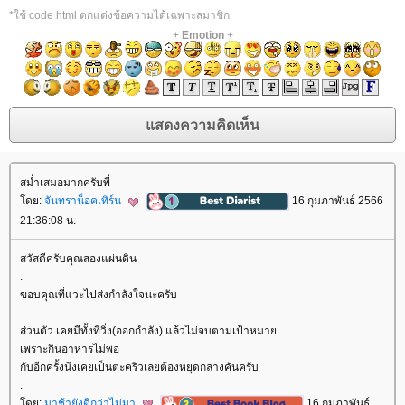
*ใช้ code html ตกแต่งข้อความได้เฉพาะสมาชิก
+
Emotion
+
สม่ำเสมอมากครับพี่
ดย:
จันทราน็อคเทิร์น
16 กุมภาพันธ์ 2566
21:36:08 น.
สวัสดีครับคุณสองแผ่นดิน
.
ขอบคุณที่แวะไปส่งกำลังใจนะครับ
.
ส่วนตัว เคยมีทั้งที่วิ่ง(ออกกำลัง) แล้วไม่จบตามเป้าหมา
เพราะกินอาหารไม่พอ
กับอีกครั้งนึงเคยเป็นตะคริวเลยต้องหยุดกลางคันครับ
.
ดย:
มาช้ายังดีกว่าไม่มา
16 กุมภาพันธ์