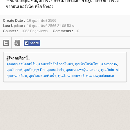
***ขอขอบคุณ ข้อมูลการวิ่ง การออกกำลังกาย ครู/อาจารย์/ การวิ่ง
จากอินเตอร์เน็ต ที่ใช้อ้างอิง
Create Date :
16 กุมภาพันธ์ 2566
Last Update :
16 กุมภาพันธ์ 2566 21:08:53 น.
Counter :
1083 Pageviews.
Comments :
10
ผู้โหวตบล็อกนี้...
คุณจันทราน็อคเทิร์น
,
คุณมาช้ายังดีกว่าไม่มา
,
คุณฟ้าใสวันใหม่
,
คุณtoor36
,
คุณJohnV
,
คุณปัญญา Dh
,
คุณกะว่าก๋า
,
คุณแมวเซาผู้น่าสงสาร
,
คุณRain_sk
,
คุณทนายอ้วน
,
คุณโฮมสเตย์ริมน้ำ
,
คุณโอน่าจอมซ่าส์
,
คุณnewyorknurse