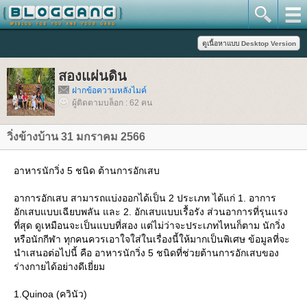
สองแผ่นดิน
ฝากข้อความหลังไมค์
ผู้ติดตามบล็อก : 62 คน
วิ่งข้างบ้าน 31 มกราคม 2566
อาหารนักวิ่ง 5 ชนิด ต้านการอักเสบ
อาการอักเสบ สามารถแบ่งออกได้เป็น 2 ประเภท ได้แก่ 1. อาการ
อักเสบแบบเฉียบพลัน และ 2. อักเสบแบบเรื้อรัง ส่วนอาการที่รุนแรง
ที่สุด ดูเหมือนจะเป็นแบบที่สอง แต่ไม่ว่าจะประเภทไหนก็ตาม นักวิ่ง
หรือนักกีฬา ทุกคนควรเอาใจใส่ในเรื่องนี้ให้มากเป็นพิเศษ ข้อมูลที่จะ
นำเสนอต่อไปนี้ คือ อาหารนักวิ่ง 5 ชนิดที่ช่วยต้านการอักเสบของ
ร่างกายได้อย่างดีเยี่ยม
1.Quinoa (ควินัว)