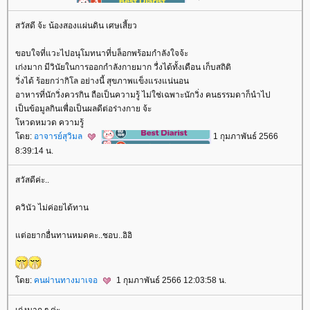
สวัสดี จ้ะ น้องสองแผ่นดิน เศษเสี้ยว
ขอบใจที่แวะไปอนุโมทนาที่บล็อกพร้อมกำลังใจจ้ะ
เก่งมาก มีวินัยในการออกกำลังกายมาก วื่งได้ทั้งเดือน เก็บสถิติ
วิ่งได้ ร้อยกว่ากิโล อย่างนี้ สุขภาพแข็งแรงแน่นอน
อาหารที่นักวิ่งควรกิน ถือเป็นความรู้ ไม่ใช่เฉพาะนักวิ่ง คนธรรมดาก็นำไป
เป็นข้อมูลกินเพื่อเป็นผลดีต่อร่างกาย จ้ะ
หวดหมวด ความรู้
ดย:
อาจารย์สุวิมล
1 กุมภาพันธ์ 2566
8:39:14 น.
สวัสดีค่ะ..
ควินัว ไม่ค่อยได้ทาน
ต่อยากอื่นทานหมดคะ..ชอบ..อิอิ
ดย:
คนผ่านทางมาเจอ
1 กุมภาพันธ์ 2566 12:03:58 น.