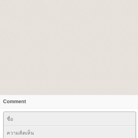
Comment