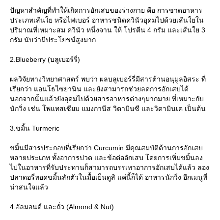
ปัญหาสำคัญที่ทำให้เกิดการอักเสบของร่างกาย คือ การขาดอาหาร
ประเภทเส้นใย หรือไฟเบอร์ อาหารชนิดควินัวอุดมไปด้วยเส้นใยใน
ปริมาณที่เหมาะสม ควินัว หนึ่งจาน ให้ โปรตีน 4 กรัม และเส้นใย 3
กรัม นับว่ามีประโยชน์สูงมาก
2.Blueberry (บลูเบอร์รี่)
ผลวิจัยทางวิทยาศาสตร์ พบว่า ผลบลูเบอร์รี่มีสารต้านอนุมูลอิสระ ที่
เรียกว่า แอนโธไซยานิน และยังสามารถช่วยลดการอักเสบได้
นอกจากนั้นแล้วยังอุดมไปด้วยสารอาหารต่างๆมากมาย ที่เหมาะกับ
นักวิ่ง เช่น โพแทสเซียม แมงกานีส วิตามินซี และวิตามินเค เป็นต้น
3.ขมิ้น Turmeric
ขมิ้นมีสารประกอบที่เรียกว่า Curcumin มีคุณสมบัติต้านการอักเสบ
หลายประเภท ทั้งอาการปวด และข้อต่ออักเสบ โดยการเพิ่มขมิ้นลง
ไปในอาหารที่รับประทานก็สามารถบรรเทาอาการอักเสบได้แล้ว ลอง
ปลาดอรี่ทอดขมิ้นสักตัวในมื้อเย็นดูสิ แค่นี้ก็ได้ อาหารนักวิ่ง อีกเมนูที่
น่าสนใจแล้ว
4.อัลมอนด์ และถั่ว (Almond & Nut)