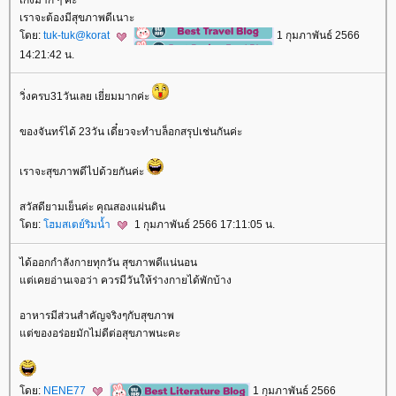
เก่งมาก ๆ ค่ะ
เราจะต้องมีสุขภาพดีเนาะ
ดย:
tuk-tuk@korat
1 กุมภาพันธ์ 2566
14:21:42 น.
วิ่งครบ31วันเลย เยี่ยมมากค่ะ
ของจันทร์ได้ 23วัน เดี๋ยวจะทำบล็อกสรุปเช่นกันค่ะ
เราจะสุขภาพดีไปด้วยกันค่ะ
สวัสดียามเย็นค่ะ คุณสองแผ่นดิน
ดย:
ฮมสเตย์ริมน้ำ
1 กุมภาพันธ์ 2566 17:11:05 น.
ได้ออกกำลังกายทุกวัน สุขภาพดีแน่นอน
ต่เคยอ่านเจอว่า ควรมีวันให้ร่างกายได้พักบ้าง
อาหารมีส่วนสำคัญจริงๆกับสุขภาพ
ต่ของอร่อยมักไม่ดีต่อสุขภาพนะคะ
ดย:
NENE77
1 กุมภาพันธ์ 2566