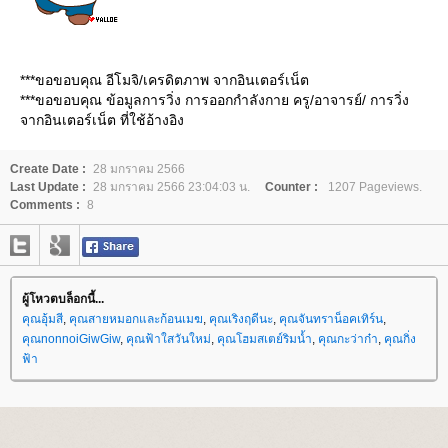
***ขอขอบคุณ อีโมจิ/เครดิตภาพ จากอินเตอร์เน็ต
***ขอขอบคุณ ข้อมูลการวิ่ง การออกกำลังกาย ครู/อาจารย์/ การวิ่ง
จากอินเตอร์เน็ต ที่ใช้อ้างอิง
Create Date :
28 มกราคม 2566
Last Update :
28 มกราคม 2566 23:04:03 น.
Counter :
1207 Pageviews.
Comments :
8
ผู้โหวตบล็อกนี้...
คุณอุ้มสี
,
คุณสายหมอกและก้อนเมฆ
,
คุณเริงฤดีนะ
,
คุณจันทราน็อคเทิร์น
,
คุณnonnoiGiwGiw
,
คุณฟ้าใสวันใหม่
,
คุณโฮมสเตย์ริมน้ำ
,
คุณกะว่าก๋า
,
คุณกิ่ง
ฟ้า