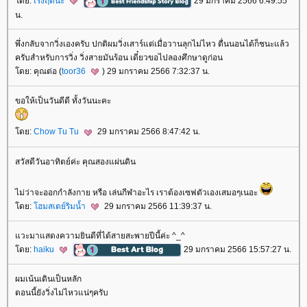
ดย:
เริงฤดีนะ
29 มกราคม 2566 6:49:55
น.
พึ่งกลับจากวิ่งเองครับ ปกติผมวิ่งเสาร์แต่เมื่อวานลุกไม่ไหว ตื่นนอนได้ก็ชนะแล้ว
ครับสำหรับการวิ่ง วิ่งสายมันร้อน เดี๋ยวขอไปลองศึกษาดูก่อน
ดย: คุณต่อ (
toor36
) 29 มกราคม 2566 7:32:37 น.
ขอให้เป็นวันดีดี ทั้งวันนะคะ
ดย:
Chow Tu Tu
29 มกราคม 2566 8:47:42 น.
สวัสดีวันอาทิตย์ค่ะ คุณสองแผ่นดิน
ไม่ว่าจะออกกำลังกาย หรือ เล่นกีฬาอะไร เราต้องเซฟตัวเองเสมอๆเนอะ
ดย:
ฮมสเตย์ริมน้ำ
29 มกราคม 2566 11:39:37 น.
วะมาแสดงความยินดีที่ได้สายสะพายปีนี้ค่ะ ^_^
ดย:
haiku
29 มกราคม 2566 15:57:27 น.
ผมเน้นเดินเป็นหลัก
ตอนนี้ยังวิ่งไม่ไหวแน่ๆครับ