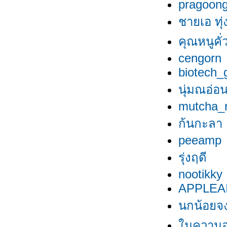
pragoon
ชายเอ ทุ่
คุณหนูคั่ว
cengorn
biotech_g
นุ่มณอ่อ
mutcha_
ก้นกะลา
peeamp
รุ่งฤดี
nootikky
APPLEA
นกน้อยจง
นความอ