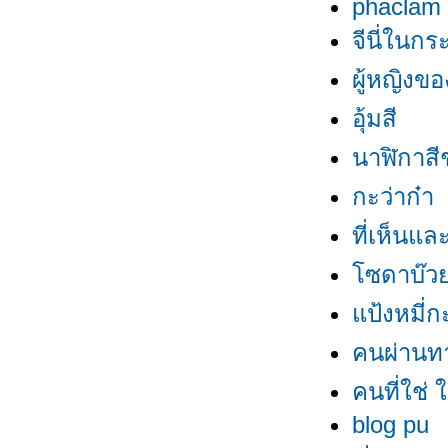
phaclam
จีนี่ในก
ผู้หญิงข
อุ้มสี
นาฬิกาสี
กะว่าก๋า
ที่เห็นแล
ซดาบ๊
ป้งหมี่กะ
คนผ่านท
คนที่ใช่ ใ
blog pu