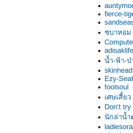
auntymo
fierce-tig
sandsea
ชบาหอม
Compute
adisaklif
น้ำ-ฟ้า-ป
skinhead
Ezy-SeaH
foolsoul
เศษเสี้ยว
Don't try
นักล่าน้
ladiesor