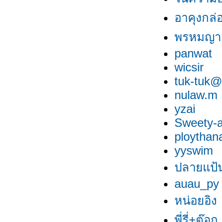
อาคุงกล่
พรหมญา
panwat
wicsir
tuk-tuk@
nulaw.m
yzai
Sweety-a
ploythan
yyswim
ปลายแป้น
auau_py
หน่อยอิง
พี่รี่+ต๊อก