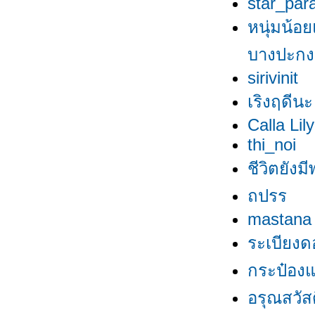
star_par
หนุ่มน้อย
บางปะกง
sirivinit
เริงฤดีนะ
Calla Lily
thi_noi
ชีวิตยังมี
ถปรร
mastana
ระเบียงด
กระป๋องแป
อรุณสวัสดิ