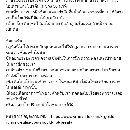
ภายในช่วงระยะเวลา 60 นาที เราอาจจะทานอาหารที่มีทั้งคาร์โบ
ไฮเดรทและโปรตีนในช่วง 30 นาที
ก่อนที่จะหยุดการฝึกซ้อม และอย่าลืมดื่มน้ำด้วย อาหารที่ทานได้ก็อาจ
จะเป็นโยเกิร์ตที่มีผลไม้ นมสักแก้ว
กล้วย โปรตีนเชคใส่ผลไม้ แอปเปิ้ลสักลูกพร้อมเนยถั่วหนึ่งช้อน
เป็นต้น
ข้อยกเว้น
กฎข้อนี้ไม่ได้เหมาะกับทุกคนและไม่ใช่กฎสากล เราจะทานอาหาร
ระหว่างซ้อมหรือไม่นั้น
ขึ้นอยู่กับระยะเวลา ความเข้มข้นในการฝึก ความฟิต และเป้าหมา
นการฝึกของเรา
กตัวอย่างเช่น นักวิ่งมาราธอนอาจจะต้องเตรียมอาหารในปริมาณ
กำลังดีไปทานระหว่างซ้อม
เพื่อเติมไกลโคเจนเข้าร่างกาย ในขณะที่นักวิ่งมือใหม่เตรียมอาหาร
ไปนิดเดียวเท่านั้น
ห้ลองเลือกอาหารที่เหมาะสำหรับเรา ทดลองไปเรื่อยๆจนกว่าจะเจอ
ว่าอะไรที่ใช่
หรืออาจจะไปปรึกษานักโภชนาการก็ได้
ที่มาของข้อมูล/อ่านเพิ่ม :: https://www.vrunvride.com/9-golden-
running-rules-you-should-not-break/