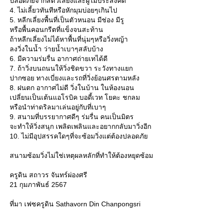
ปลอดภัยจากสัตว์เลี่ยงและผู้ไม่ประสงค์ดี
4. ไม่เลี้ยวทันทีหรือหักมุมบ่อยๆเกินไป
5. หลีกเลี่ยงพื้นที่เป็นตัวหนอน มีช่อง มีรู
หรือพื้นคอนกรีตที่แข็งจนสะท้าน
ถ้าหลีกเลี่ยงไม่ได้หาพื้นที่นุ่มๆหรือวิ่งหญ้า
ลงวิ่งในน้ำ ว่ายน้ำเบาๆสลับบ้าง
6. มีความร่มรื่น อากาศถ่ายเทได้ดี
7. ถ้าวิ่งบนถนนให้วิ่งชิดขวา ระวังทางแยก
ปากซอย ทางเบี่ยงและรถที่วิ่งย้อนศรตามหลัง
8. ฝนตก อากาศไม่ดี วิ่งในบ้าน ในห้องนอน
เปลี่ยนเป็นเต้นแอโรบิค บอดี้เวท โยคะ ชกลม
หรือนำท่าดริลมาเล่นอยู่กับที่เบาๆ
9. สนามที่บรรยากาศดีๆ ร่มรื่น คนเป็นมิตร
จะทำให้วิ่งสนุก เพลิดเพลินและอยากกลับมาวิ่งอีก
10. ไม่มีอุปสรรคใดๆที่จะซ้อมวิ่งแต่ต้องปลอดภั
สนามซ้อมวิ่งไม่ใช่เหตุผลหลักที่ทำให้ต้องหยุดซ้อม
ครูดิน สถาวร จันทร์ผ่องศรี
21 กุมภาพันธ์ 2567
ที่มา เฟซครูดิน Sathavorn Din Chanpongsri