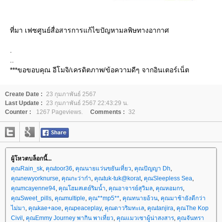
ที่มา เฟซศูนย์สื่อสารการแก้ไขปัญหามลพิษทางอากาศ
.
..
***ขอขอบคุณ อีโมจิ/เครดิตภาพ/ข้อความดีๆ จากอินเตอร์เน็ต
Create Date :
23 กุมภาพันธ์ 2567
Last Update :
23 กุมภาพันธ์ 2567 22:43:29 น.
Counter :
1267 Pageviews.
Comments :
32
ผู้โหวตบล็อกนี้...
คุณRain_sk
,
คุณtoor36
,
คุณนายแว่นขยันเที่ยว
,
คุณปัญญา Dh
,
คุณnewyorknurse
,
คุณกะว่าก๋า
,
คุณtuk-tuk@korat
,
คุณSleepless Sea
,
คุณmcayenne94
,
คุณโฮมสเตย์ริมน้ำ
,
คุณอาจารย์สุวิมล
,
คุณหอมกร
,
คุณSweet_pills
,
คุณmultiple
,
คุณ**mp5**
,
คุณทนายอ้วน
,
คุณมาช้ายังดีกว่า
ไม่มา
,
คุณkae+aoe
,
คุณpeaceplay
,
คุณดาวริมทะเล
,
คุณtanjira
,
คุณThe Kop
Civil
,
คุณEmmy Journey พากิน พาเที่ยว
,
คุณแมวเซาผู้น่าสงสาร
,
คุณจันทรา