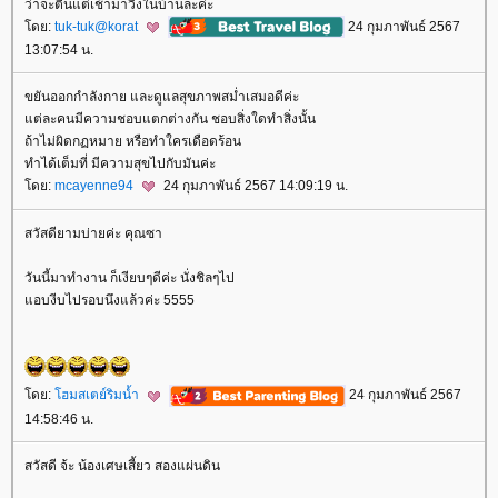
ว่าจะตื่นแต่เช้ามาวิ่งในบ้านละค่ะ
ดย:
tuk-tuk@korat
24 กุมภาพันธ์ 2567
13:07:54 น.
ขยันออกกำลังกาย และดูแลสุขภาพสม่ำเสมอดีค่ะ
ต่ละคนมีความชอบแตกต่างกัน ชอบสิ่งใดทำสิ่งนั้น
ถ้าไม่ผิดกฏหมาย หรือทำใครเดือดร้อน
ทำได้เต็มที่ มีความสุขไปกับมันค่ะ
ดย:
mcayenne94
24 กุมภาพันธ์ 2567 14:09:19 น.
สวัสดียามบ่ายค่ะ คุณซา
วันนี้มาทำงาน ก็เงียบๆดีค่ะ นั่งชิลๆไป
อบงีบไปรอบนึงแล้วค่ะ 5555
ดย:
ฮมสเตย์ริมน้ำ
24 กุมภาพันธ์ 2567
14:58:46 น.
สวัสดี จ้ะ น้องเศษเสี้ยว สองแผ่นดิน