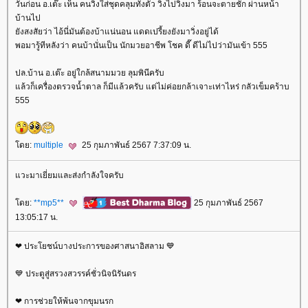
วันก่อน อ.เต๊ะ เห็น คนวิ่งใส่ชุดคลุมทั้งตัว วิ่งไปวิ่งมา ร้อนจะตายชัก ผ่านหน้า
บ้านไป
ังสงสัยว่า ไอ้นี่มันต้องบ้าแน่นอน แดดเปรี้ยงยังมาวิ่งอยู่ได้
พอมารู้ทีหลังว่า คนบ้านั่นเป็น นักมวยอาชีพ โชค ดี๊ ดีไม่ไปว่ามันเข้า 555
ปล.บ้าน อ.เต๊ะ อยู่ใกล้สนามมวย ลุมพินีครับ
ล้วก็เครื่องตรวจน้ำตาล ก็มีแล้วครับ แต่ไม่ค่อยกล้าเจาะเท่าไหร่ กลัวเข็มคร้าบ
555
ดย:
multiple
25 กุมภาพันธ์ 2567 7:37:09 น.
วะมาเยี่ยมและส่งกำลังใจครับ
ดย:
**mp5**
25 กุมภาพันธ์ 2567
13:05:17 น.
❤ ประโยชน์บางประการของศาสนาอิสลาม 💙
💙 ประตูสู่สรวงสวรรค์ชั่วนิจนิรันดร
❤ การช่วยให้พ้นจากขุมนรก