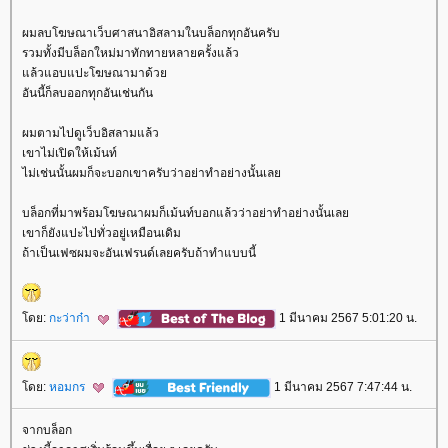
ผมลบโฆษณาเว็บศาสนาอิสลามในบล็อกทุกอันครับ
รวมทั้งมีบล็อกใหม่มาทักทายหลายครั้งแล้ว
ล้วแอบแปะโฆษณามาด้ว
อันนี้ก็ลบออกทุกอันเช่นกัน
ผมตามไปดูเว็บอิสลามแล้ว
เขาไม่เปิดให้เม้นท์
ไม่เช่นนั้นผมก็จะบอกเขาครับว่าอย่าทำอย่างนั้นเล
บล็อกที่มาพร้อมโฆษณาผมก็เม้นท์บอกแล้วว่าอย่าทำอย่างนั้นเล
เขาก็ยังแปะไปทั่วอยู่เหมือนเดิม
ถ้าเป็นเฟซผมจะอันเฟรนด์เลยครับถ้าทำแบบนี้
ดย:
กะว่าก๋า
1 มีนาคม 2567 5:01:20 น.
ดย:
หอมกร
1 มีนาคม 2567 7:47:44 น.
จากบล็อก