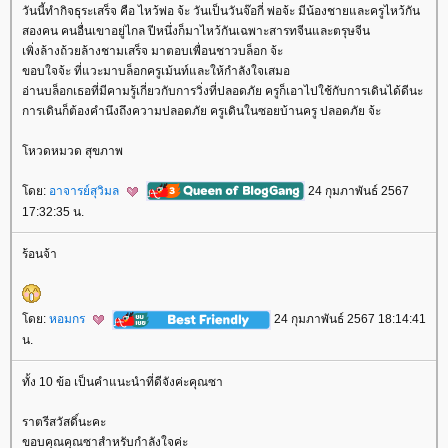
วันนี้ทำกิจธุระเสร็จ คือ ไหว้พ่อ จ้ะ วันเป็นวันจ๊อกี่ พ่อจ้ะ มีน้องชายและครูไหว้กัน
สองคน คนอื่นเขาอยู่ไกล ปีหนึ่งก็มาไหว้กันเฉพาะสารทจีนและตรุษจีน
เพิ่งล้างถ้วยล้างชามเสร็จ มาตอบเพื่อนชาวบล็อก จ้ะ
ขอบใจจ้ะ ที่แวะมาบล็อกครูเม้นท์และให้กำลังใจเสมอ
อ่านบล็อกเธอที่มีคามรู้เกี่ยวกับการวิ่งที่ปลอดภัย ครูก็เอาไปใช้กับการเดินได้ดีนะ
การเดินก็ต้องคำนึงถึงความปลอดภัย ครูเดินในซอยบ้านครู ปลอดภัย จ้ะ
หวดหมวด สุขภาพ
ดย:
อาจารย์สุวิมล
24 กุมภาพันธ์ 2567
17:32:35 น.
ร้อนจ้า
ดย:
หอมกร
24 กุมภาพันธ์ 2567 18:14:41
น.
ทั้ง 10 ข้อ เป็นคำแนะนำที่ดีจังค่ะคุณซา
ราตรีสวัสดิ์นะคะ
ขอบคุณคุณซาสำหรับกำลังใจค่ะ