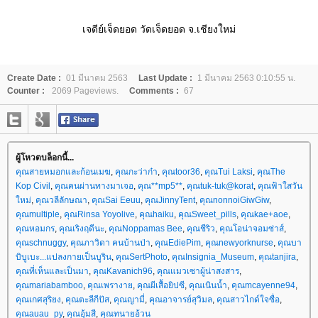
เจดีย์เจ็ดยอด วัดเจ็ดยอด จ.เชียงใหม่
Create Date :
01 มีนาคม 2563
Last Update :
1 มีนาคม 2563 0:10:55 น.
Counter :
2069 Pageviews.
Comments :
67
ผู้โหวตบล็อกนี้...
คุณสายหมอกและก้อนเมฆ
,
คุณกะว่าก๋า
,
คุณtoor36
,
คุณTui Laksi
,
คุณThe
Kop Civil
,
คุณคนผ่านทางมาเจอ
,
คุณ**mp5**
,
คุณtuk-tuk@korat
,
คุณฟ้าใสวัน
หม่
,
คุณวลีลักษณา
,
คุณSai Eeuu
,
คุณJinnyTent
,
คุณnonnoiGiwGiw
,
คุณmultiple
,
คุณRinsa Yoyolive
,
คุณhaiku
,
คุณSweet_pills
,
คุณkae+aoe
,
คุณหอมกร
,
คุณเริงฤดีนะ
,
คุณNoppamas Bee
,
คุณชีริว
,
คุณโอน่าจอมซ่าส์
,
คุณschnuggy
,
คุณภาวิดา คนบ้านป่า
,
คุณEdiePim
,
คุณnewyorknurse
,
คุณบา
บิบูเบะ...แปลงกายเป็นบูริน
,
คุณSertPhoto
,
คุณInsignia_Museum
,
คุณtanjira
,
คุณที่เห็นและเป็นมา
,
คุณKavanich96
,
คุณแมวเซาผู้น่าสงสาร
,
คุณmariabamboo
,
คุณเพรางา
,
คุณผีเสื้อยิปซี
,
คุณเนินน้ำ
,
คุณmcayenne94
,
คุณเกศสุริยง
,
คุณตะลีกีปัส
,
คุณญามี่
,
คุณอาจารย์สุวิมล
,
คุณสาวไกด์ใจซื่อ
,
คุณauau_py
,
คุณอุ้มสี
,
คุณทนายอ้วน