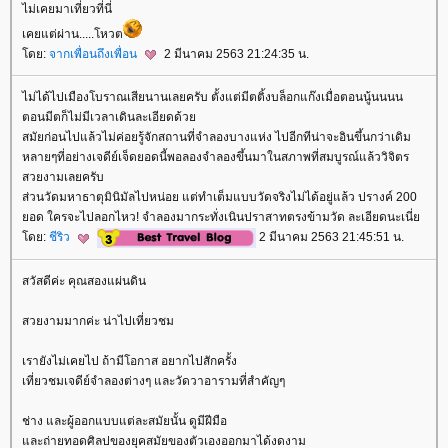
ไม่เคยมาเที่ยวที่นี่
เคยแต่ผ่าน.....โหวต
ดย:
จากเพื่อนถึงเพื่อน
2 มีนาคม 2563 21:24:35 น.
ไม่ได้ไปเมืองโบราณเสียนานเลยครับ ตั้งแต่มีตติ้งบล็อกแก๊งเมื่อตอนนู้นนนน
ตอนมีตก็ไม่มีเวลาเดินละเอียดด้ว
สมัยก่อนไปแล้วไม่ค่อยรู้จักสถานที่จำลองบางแห่ง ไปอีกทีน่าจะอินขึ้นกว่าเดิม
หลายๆที่อย่างเจดีย์เจ็ดยอดนี้พอลองจำลองขึ้นมาในสภาพที่สมบูรณ์แล้ววิจิตร
สวยงามเลยครับ
ส่วนวัดมหาธาตุมินิมัลไปหน่อย แต่ทำเต็มแบบวัดจริงไม่ได้อยู่แล้ว ปรางค์ 200
อด ใครจะไปลอกไหว! จำลองมากระทั่งเนินปราสาทตรงข้ามวัด ละเอียดนะเนี่
ดย:
ชีริว
2 มีนาคม 2563 21:45:51 น.
สวัสดีค่ะ คุณสองแผ่นดิน
สวยงามมากค่ะ น่าไปเที่ยวชม
เรายังไม่เคยไป ถ้ามีโอกาส อยากไปสักครั้ง
เที่ยวชมเจดีย์จำลองต่างๆ และวัดวาอารามที่สำคัญๆ
ช่าง และผู้ออกแบบแต่ละสมัยนั้น ดูมีฝีมือ
ละถ่ายทอดศิลปของยุคสมัยของตัวเองออกมาได้งดงาม