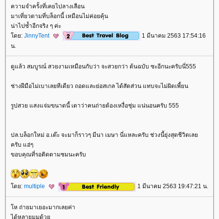
ความจำครั้งที่เคยไปลางเลือน
มาเที่ยวตามที่บล็อกนี้ เหมือนไม่ค่อยคุ้น
น่าไปซ้ำอีกจริง ๆ ค่ะ
ดย:
JinnyTent
1 มีนาคม 2563 17:54:16
น.
ดูแล้ว สมบูรณ์ สวยงามเหมือนกับว่า จะสวยกว่า ต้นฉบับ ซะอีกนะครับนี่555
ช่างฝีมือไม่เบาเลยทีเดียว ถอดและย่อสเกล ได้สัดส่วน แทบจะไม่ผิดเพี้ยน
รูปสวย แสงแจ่มขนาดนี้ เดาว่าคนถ่ายต้องเหงื่อชุ่ม แน่นอนครับ 555
ปล.บล็อกใหม่ อ.เต๊ะ จะมาก็ราวๆ มีนา เมษา นี่แหละครับ ช่วงนี้ยุ่งสุดชีวิตเล
ครับ แฮ่ๆ
ขอบคุณที่รอติดตามชมนะครับ
ดย:
multiple
1 มีนาคม 2563 19:47:21 น.
ห ถ่ายมาเยอะมากเลยค่า
ได้หลายมุมด้ว