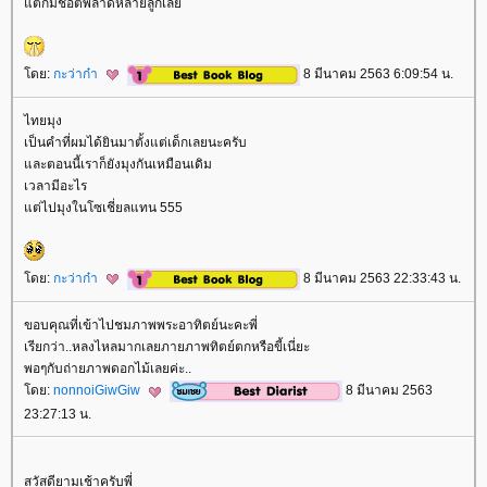
ต่ก็มีช็อตพลาดหลายลูกเล
ดย:
กะว่าก๋า
8 มีนาคม 2563 6:09:54 น.
ไทยมุง
เป็นคำที่ผมได้ยินมาตั้งแต่เด็กเลยนะครับ
ละตอนนี้เราก็ยังมุงกันเหมือนเดิม
เวลามีอะไร
ต่ไปมุงในโซเชี่ยลแทน 555
ดย:
กะว่าก๋า
8 มีนาคม 2563 22:33:43 น.
ขอบคุณที่เข้าไปชมภาพพระอาทิตย์นะคะพี่
เรียกว่า..หลงไหลมากเลยภายภาพทิตย์ตกหรือขี้เนี่ยะ
พอๆกับถ่ายภาพดอกไม้เลยค่ะ..
ดย:
nonnoiGiwGiw
8 มีนาคม 2563
23:27:13 น.
สวัสดียามเช้าครับพี่