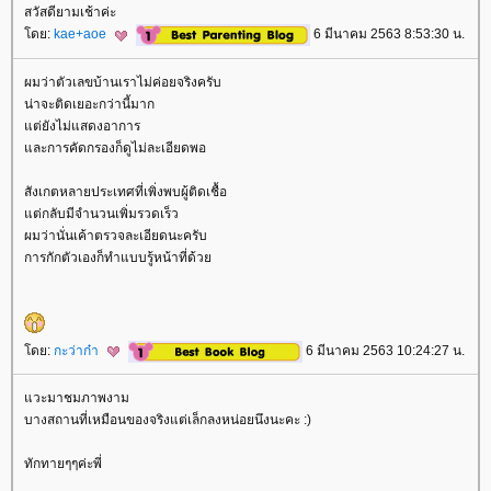
สวัสดียามเช้าค่ะ
ดย:
kae+aoe
6 มีนาคม 2563 8:53:30 น.
ผมว่าตัวเลขบ้านเราไม่ค่อยจริงครับ
น่าจะติดเยอะกว่านี้มาก
ต่ยังไม่แสดงอาการ
ละการคัดกรองก็ดูไม่ละเอียดพอ
สังเกตหลายประเทศที่เพิ่งพบผู้ติดเชื้อ
ต่กลับมีจำนวนเพิ่มรวดเร็ว
ผมว่านั่นเค้าตรวจละเอียดนะครับ
การกักตัวเองก็ทำแบบรู้หน้าที่ด้ว
ดย:
กะว่าก๋า
6 มีนาคม 2563 10:24:27 น.
วะมาชมภาพงาม
บางสถานที่เหมือนของจริงแต่เล็กลงหน่อยนึงนะคะ :)
ทักทายๆๆค่ะพี่