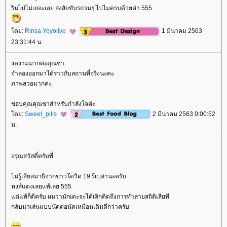
รินไปไม่เยอะเลย สงสัยขับรถวนๆ ไปไมครบด้วยค่า 555
ดย:
Rinsa Yoyolive
1 มีนาคม 2563
23:31:44 น.
งดงามมากค่ะคุณซา
จำลองออกมาได้ราวกับสถานที่จริงนะคะ
ภาพสวยมากค่ะ
ขอบคุณคุณซาสำหรับกำลังใจค่ะ
ดย:
Sweet_pills
2 มีนาคม 2563 0:00:52
น.
อรุณสวัสดิ์ครับพี่
ไม่รู้เสียสมาธิจากข่าวโควิด 19 รึเปล่านะครับ
หงส์แดงเลยแพ้เลย 555
ต่แพ้ก็ดีครับ ผมว่านักเตะจะได้เลิกคิดถึงการทำลายสถิติเสียที
กลับมาเล่นแบบนัดต่อนัดเหมือนเดิมดีกว่าครับ