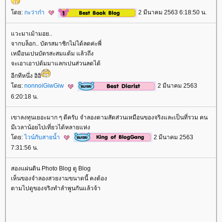
ดย:
กะว่าก๋า
2 มีนาคม 2563 6:18:50 น.
วะมาเม้ามอย..
จากบล็อก.. บัตรสมาชิกไม่ได้ลดค่ะพี่
เหมือนเปนบัตรสะสมแต้ม​ แล้วถึง
จะเอาเอาปต้มมาแลกเปนส่วนลดได้
อีกทีหนึ่ง​ อิอิ
ดย:
nonnoiGiwGiw
2 มีนาคม 2563
6:20:18 น.
เขาลงทุนเยอะมาก ๆ ดีครับ จำลองตามสัดส่วนเหมือนของจริงและเป็นที่รวม คน
มีเวลาน้อยไปเที่ยวได้หลายแห่ง
ดย:
ไวน์กับสายน้ำ
2 มีนาคม 2563
7:31:56 น.
สองแผ่นดิน Photo Blog ดู Blog
เห็นของจำลองสวยงามขนาดนี้ คงต้อง
ตามไปดูของจริงทำลำพูนกันแล้วจ้า