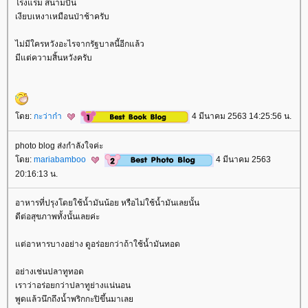
รงแรม สนามบิน
เงียบเหงาเหมือนป่าช้าครับ
ไม่มีใครหวังอะไรจากรัฐบาลนี้อีกแล้ว
มีแต่ความสิ้นหวังครับ
ดย:
กะว่าก๋า
4 มีนาคม 2563 14:25:56 น.
photo blog ส่งกำลังใจค่ะ
ดย:
mariabamboo
4 มีนาคม 2563
20:16:13 น.
อาหารที่ปรุงโดยใช้น้ำมันน้อย หรือไม่ใช้น้ำมันเลยนั้น
ดีต่อสุขภาพทั้งนั้นเลยค่ะ
ต่อาหารบางอย่าง ดูอร่อยกว่าถ้าใช้น้ำมันทอด
อย่างเช่นปลาทูทอด
เราว่าอร่อยกว่าปลาทูย่างแน่นอน
พูดแล้วนึกถึงน้ำพริกกะปิขึ้นมาเล