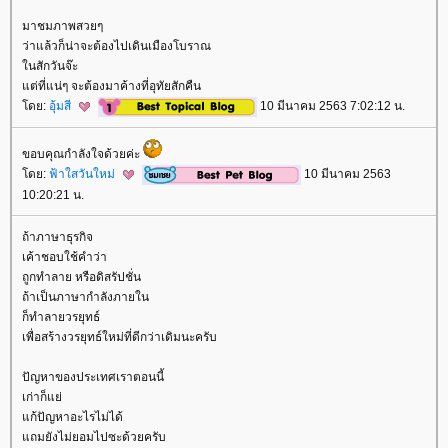
มาชมภาพสวยๆ
ว่าแล้วก็น่าจะต้องไปเดินเมืองโบราณ
นสักวันจ๊ะ
ต่ที่แน่ๆ จะต้องมาค้างที่อุทัยสักคืน
ดย:
อุ้มสี
10 มีนาคม 2563 7:02:12 น.
ขอบคุณกำลังใจด้วยค่ะ
ดย:
ฟ้าใสวันใหม่
10 มีนาคม 2563
10:20:21 น.
ถ้าภาษาธุรกิจ
เค้าชอบใช้คำว่า
ถูกทำลาย หรือดิสรัปชั่น
ถ้าเป็นภาษากำลังภายใน
ก็ทำลายวรยุทธ์
เพื่อสร้างวรยุทธ์ใหม่ที่ดีกว่าเดิมนะครับ
ปัญหาของประเทศเราตอนนี้
เก่าก็แย่
ก้ปัญหาอะไรไม่ได้
ถมยังไม่ยอมไปซะด้วยครับ