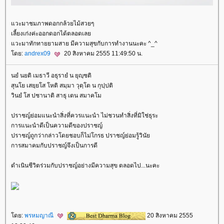
วะมาชมภาพดอกกล้วยไม้สวยๆ
เลี้ยงเก่งค่ะออกดอกได้ตลอดเล
วะมาทักทายยามสาย มีความสุขกับการทำงานนะคะ ^_^
ดย:
andrex09
20 สิงหาคม 2555 11:49:50 น.
นยํ นยติ เมธาวี อธุรายํ น ยุญฺชติ
สุนโย เสยฺยโส โหติ สมฺมา วุตฺโต น กุปฺปติ
วินยํ โส ปชานาติ สาธุ เตน สมาคโม
ปราชญ์ย่อมแนะนำสิ่งที่ควรแนะนำ ไม่ชวนทำสิ่งที่มิใช่ธุระ
การแนะนำดีเป็นความดีของปราชญ์
ปราชญ์ถูกว่ากล่าวโดยชอบก็ไม่โกรธ ปราชญ์ย่อมรู้วินั
การสมาคมกับปราชญ์จึงเป็นการดี
ดำเนินชีวิตร่วมกับปราชญ์อย่างมีความสุข ตลอดไป...นะคะ
ดย:
พรหมญาณี
20 สิงหาคม 2555