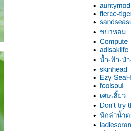
auntymod
fierce-tige
sandseas
ชบาหอม
Compute
adisaklife
น้ำ-ฟ้า-ป่
skinhead
Ezy-SeaHi
foolsoul
เศษเสี้ยว
Don't try 
นักล่าน้ำ
ladiesora