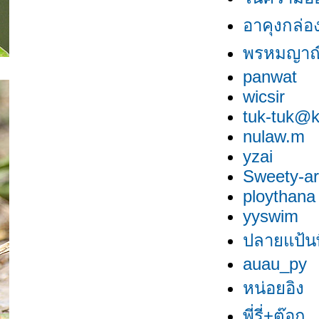
อาคุงกล่อ
พรหมญาณ
panwat
wicsir
tuk-tuk@k
nulaw.m
yzai
Sweety-ar
ploythana
yyswim
ปลายแป้นพ
auau_py
หน่อยอิง
พี่รี่+ต๊อก