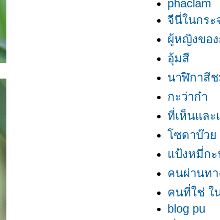
phaclam
จีนี่ในกระ
ผู้หญิงขอ
อุ้มสี
นาฬิกาสีช
กะว่าก๋า
ที่เห็นและ
ซดาบ๊ว
ป้งหมี่กะป
คนผ่านทา
คนที่ใช่ ใน
blog pu