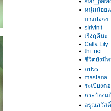
star_para
หนุ่มน้อยแ
บางปะกง
sirivinit
เริงฤดีนะ
Calla Lily
thi_noi
ชีวิตยังมีพ
ถปรร
mastana
ระเบียงดอ
กระป๋องแป้
อรุณสวัสดิ์