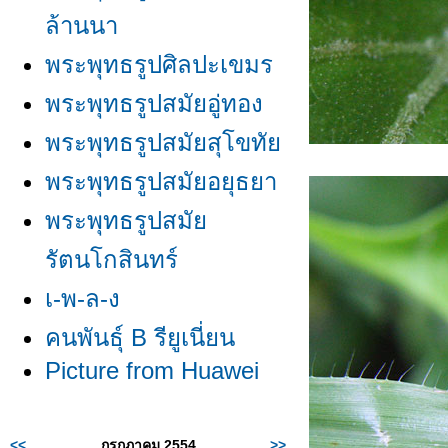
ล้านนา
พระพุทธรูปศิลปะเขมร
พระพุทธรูปสมัยอู่ทอง
พระพุทธรูปสมัยสุโขทั
พระพุทธรูปสมัยอยุธยา
พระพุทธรูปสมั
รัตนโกสินทร์
เ-พ-ล-ง
คนพันธุ์ B รียูเนี่ยน
Picture from Huawei
<<
กรกฏาคม 2554
>>