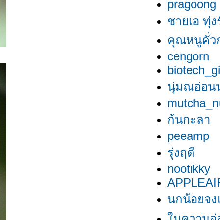
pragoong
ชายเอ ทุ่ง
คุณหนูคั่วก
cengorn
biotech_gi
นุ่มณอ่อน
mutcha_n
ก้นกะลา
peeamp
รุ่งฤดี
nootikky
APPLEAI
นกน้อยจง
นความอ่