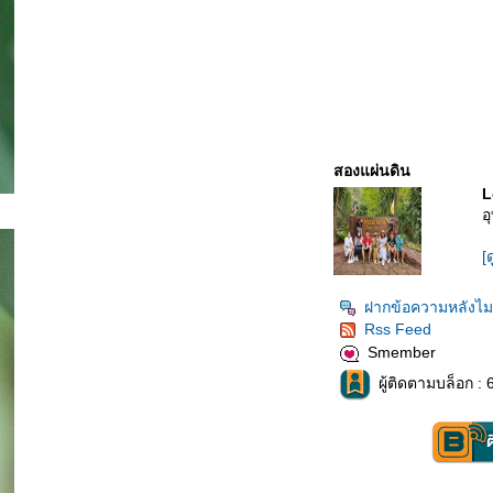
สองแผ่นดิน
L
อ
[
ฝากข้อความหลังไม
Rss Feed
Smember
ผู้ติดตามบล็อก : 