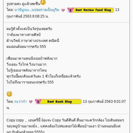
รูปสวยค่ะ ดูแล้วสดชื่น
ดย:
บาบิบูเบะ...แปลงกายเป็นบูริน
13
กุมภาพันธ์ 2563 8:08:25 น.
ผมรู้ตัวตั้งแต่เป็นวัยรุ่นเลยครับ
ว่าต้องมาทางสายศิลป์
ด้านวิทย์ ภาษาต่างประเทศ คณิตนี่
ผมอ่อนด้อยมากๆครับ 555
เพื่อนมาดามคนนึงเธอบ้าพลังมาก
วิ่งเยอะ วิ่งไกล วิ่งนานมาก
ไม่รู้เธอเอาพลังมาจากไหน
ทุกวันนี้ผมเดินแค่วันละ 1 ชั่วโมงก็เหนื่อยแล้วครับ
ไปไม่ถึงมาราธอนแน่ๆครับ 555
ดย:
กะว่าก๋า
13 กุมภาพันธ์ 2563 9:01:07
น.
Copy copy ... เอนทรี่นี้ น้องจะ Copy วันดีคืนดี ตื่นมาจะควักกล้อง ไปเดินท่อมๆ
รอบหมู่บ้านมาลงมั่ง... แต่คงต้องไปส่องดอกไม้เพื่อนบ้านเอา บ้านหนอนมีแต่
นก กับต้นกล้วยยย 5555+