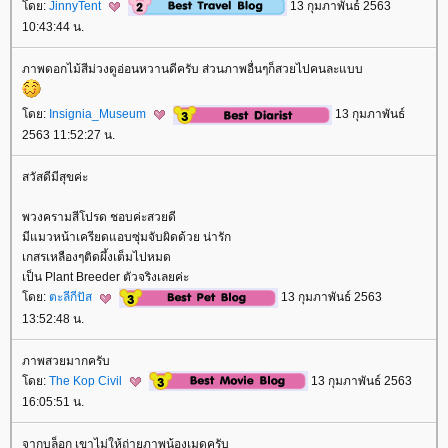
ดย:
JinnyTent
13 กุมภาพันธ์ 2563
10:43:44 น.
ภาพดอกไม้สีม่วงดูอ่อนหวานดีครับ ส่วนภาพอื่นๆก็สวยไปคนละแบบ
ดย:
Insignia_Museum
13 กุมภาพันธ์
2563 11:52:27 น.
สวัสดีมีสุขค่ะ
พวงครามสีโปรด ชอบค่ะสวยดี
มีแมวหน้าเครียดแอบซุ่มจับผิดด้วย น่ารัก
เกสรเหลืองๆติดผึ้งเต็มไปหมด
เป็น Plant Breeder ตัวจริงเลยค่ะ
ดย:
ตะลีกีปัส
13 กุมภาพันธ์ 2563
13:52:48 น.
ภาพสวยมากครับ
ดย:
The Kop Civil
13 กุมภาพันธ์ 2563
16:05:51 น.
จากบล็อก เขาไม่ให้ถ่ายภาพน้องเมดครับ