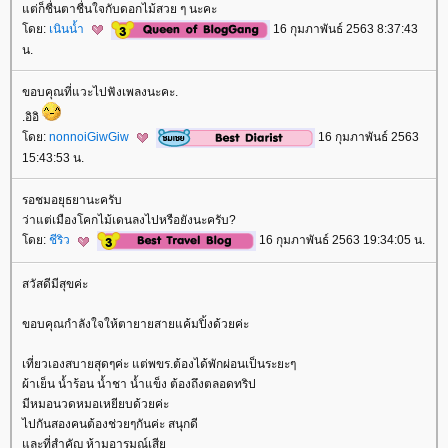
ต่ก็ชื่นตาชื่นใจกับดอกไม้สวย ๆ นะคะ
ดย:
เนินน้ำ
16 กุมภาพันธ์ 2563 8:37:43
น.
ขอบคุณที่แวะไปฟังเพลงนะคะ.
.อิอิ​
ดย:
nonnoiGiwGiw
16 กุมภาพันธ์ 2563
15:43:53 น.
รอชมอยุธยานะครับ
ว่าแต่เมืองโคกไม้เดนลงไปหรือยังนะครับ?
ดย:
ชีริว
16 กุมภาพันธ์ 2563 19:34:05 น.
สวัสดีมีสุขค่ะ
ขอบคุณกำลังใจให้ตายายสายแค้มปิ้งด้วยค่ะ
เที่ยวเองสบายสุดๆค่ะ แต่พขร.ต้องได้พักผ่อนเป็นระยะๆ
ผ้าเย็น น้ำร้อน น้ำชา น้ำแข็ง ต้องถึงตลอดทริป
มีหมอนวดหมอเหยียบด้วยค่ะ
ไปกันสองคนต้องช่วยๆกันค่ะ สนุกดี
ละที่สำคัญ ห้ามอารมณ์เสี