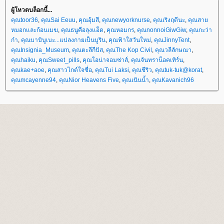
ผู้โหวตบล็อกนี้...
คุณtoor36
,
คุณSai Eeuu
,
คุณอุ้มสี
,
คุณnewyorknurse
,
คุณเริงฤดีนะ
,
คุณสา
หมอกและก้อนเมฆ
,
คุณธนูคือลุงแอ็ด
,
คุณหอมกร
,
คุณnonnoiGiwGiw
,
คุณกะว่า
ก๋า
,
คุณบาบิบูเบะ...แปลงกายเป็นบูริน
,
คุณฟ้าใสวันใหม่
,
คุณJinnyTent
,
คุณInsignia_Museum
,
คุณตะลีกีปัส
,
คุณThe Kop Civil
,
คุณวลีลักษณา
,
คุณhaiku
,
คุณSweet_pills
,
คุณโอน่าจอมซ่าส์
,
คุณจันทราน็อคเทิร์น
,
คุณkae+aoe
,
คุณสาวไกด์ใจซื่อ
,
คุณTui Laksi
,
คุณชีริว
,
คุณtuk-tuk@korat
,
คุณmcayenne94
,
คุณNior Heavens Five
,
คุณเนินน้ำ
,
คุณKavanich96