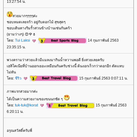
13:27:54 น.
สวยมากๆๆๆๆค่ะ
ชอบหมดเลยจร้า อยู่กับดอกไม้ สุขสุดๆ
ชอบเดินทางริมรั้วสวนข้างบ้านเช่นกันคร้า
(ยามว่างๆ) 😍🌹🌷
ดย:
Tui Laksi
14 กุมภาพันธ์ 2563
23:35:15 น.
พวงครามว่าสวยแล้วมีแมลงมากินน้ำหวานพอดี ยิ่งสวยเลยครับ
เฮลิโคเนียที่บ้านออกเยอะเหมือนกันครับช่วงนี้ ต้นงอกเร็วกว่าดอกอีก ตัดแทบ
ไม่ทัน
ดย:
ชีริว
15 กุมภาพันธ์ 2563 0:07:11 น.
ภาพแรกสวยมากค่ะ
ได้เป็นความสวยงามของขนนกชัด ๆ
ดย:
tuk-tuk@korat
15 กุมภาพันธ์ 2563
6:20:11 น.
อรุณสวัสดิ์ครับพี่