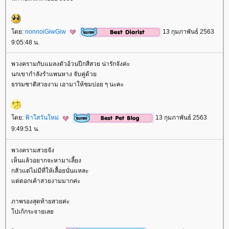
ดย:
nonnoiGiwGiw
13 กุมภาพันธ์ 2563
9:05:48 น.
พวงครามกับแมลงตัวอ้วนปีกสีสวย น่ารักจังค่ะ
นกเขากำลังรำแพนหาง จับคู่ด้ว
ธรรมชาติสวยงาม เอามาให้ชมบ่อย ๆ นะคะ
ดย:
ฟ้าใสวันใหม่
13 กุมภาพันธ์ 2563
9:49:51 น.
พวงครามสวยจัง
เห็นแล้วอยากจะหามาเลี้ยง
กลัวแต่ไม่มีที่ให้เลื้อยนั่นแหละ
ต่ดอกเค้าสวยงามมากค่ะ
ภาพรองสุดท้ายสวยค่ะ
ปเก้กระจายเล