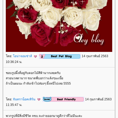
ดย:
อน่าจอมซ่าส์
14 กุมภาพันธ์ 2563
10:36:24 น.
ชอบรูปผึ้งที่อยู่กับดอกไม้สีฟ้ามากเลยครับ
สวยนวลตามาก ขนาดพี่บอกว่าแล้งๆนะเนี้
ถ้าเป็นผมนะ กำลังเข้าไปส่องๆ ผึ้งหนีไปเลย 5555
ดย:
จันทราน็อคเทิร์น
14 กุมภาพันธ์ 2563
11:35:47 น.
พวกรูปที่มีสิ่งมีชีวิต จขบ.จะถ่ายออกมาดูดีกว่าที่ไม่มีนะคะ