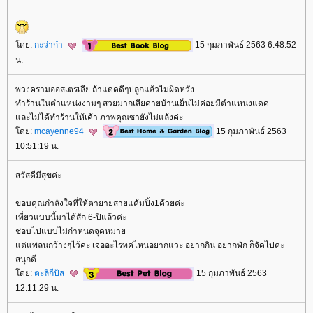
ดย:
กะว่าก๋า
15 กุมภาพันธ์ 2563 6:48:52
น.
พวงครามออสเตรเลีย ถ้าแดดดีๆปลูกแล้วไม่ผิดหวัง
ทำร้านในตำแหน่งงามๆ สวยมากเสียดายบ้านเย็นไม่ค่อยมีตำแหน่งแดด
ละไม่ได้ทำร้านให้เค้า ภาพคุณซายังไม่แล้งค่ะ
ดย:
mcayenne94
15 กุมภาพันธ์ 2563
10:51:19 น.
สวัสดีมีสุขค่ะ
ขอบคุณกำลังใจที่ให้ตายายสายแค้มปิ้ง1ด้วยค่ะ
เที่ยวแบบนี้มาได้สัก 6-ปีแล้วค่ะ
ชอบไปแบบไม่กำหนดจุดหมา
ต่แพลนกว้างๆไว้ค่ะ เจออะไรทค่ไหนอยากแวะ อยากกิน อยากพัก ก็จัดไปค่ะ
สนุกดี
ดย:
ตะลีกีปัส
15 กุมภาพันธ์ 2563
12:11:29 น.