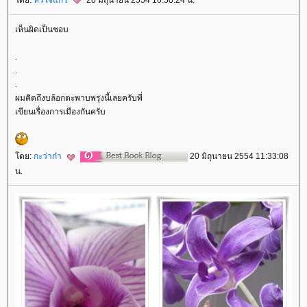
เห็นผิดเป็นชอบ
.
.
.
ผมคิดถึงบล้อกตะพาบพรุ่งนี้เลยครับพี่
เขียนเรื่องการเมืองกันครับ
ดย:
กะว่าก๋า
20 มิถุนายน 2554 11:33:08
น.