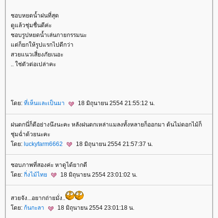
ชอบหยดน้ำฝนที่สุด
ดูแล้วชุ่มชื่นดีค่ะ
ชอบรูปหยดน้ำเล่นกายกรรมนะ
ต่ก็ยกให้รูปแรกไปดีกว่า
สวยแนวเสี่ยงภัยเนอะ
.. ใช่ตัวต่อเปล่าคะ
ดย:
ที่เห็นและเป็นมา
18 มิถุนายน 2554 21:55:12 น.
ฝนตกนี่ก็ดีอย่างนึงนะคะ หลังฝนตกเหล่าแมลงทั้งหลายก็ออกมา ต้นไม่ดอกไม้ก็
ชุ่มฉ่ำด้วยนะคะ
ดย:
luckyfarm6662
18 มิถุนายน 2554 21:57:37 น.
ชอบภาพที่สองค่ะ หาดูได้ยากดี
ดย:
กิ่งไม้ไท
18 มิถุนายน 2554 23:01:02 น.
สวยจัง...อยากถ่ายมั่ง..
ดย:
ก้นกะลา
18 มิถุนายน 2554 23:01:18 น.