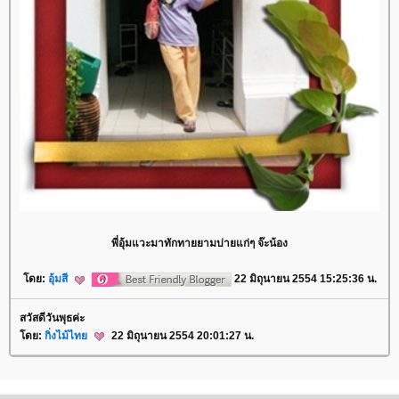
พี่อุ้มแวะมาทักทายยามบ่ายแก่ๆ จ๊ะน้อง
ดย:
อุ้มสี
22 มิถุนายน 2554 15:25:36 น.
สวัสดีวันพุธค่ะ
ดย:
กิ่งไม้ไท
22 มิถุนายน 2554 20:01:27 น.