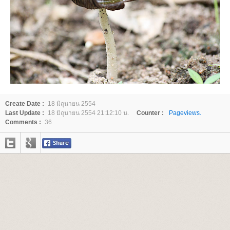
Create Date :
18 มิถุนายน 2554
Last Update :
18 มิถุนายน 2554 21:12:10 น.
Counter :
Pageviews.
Comments :
36