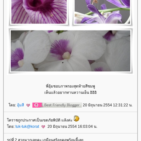
พี่อุ้มชอบภาพรองสุดท้ายสีชมพู
เห็นแล้วอยากทานหวานเย็น อิอิอิ
ดย:
อุ้มสี
20 มิถุนายน 2554 12:31:22 น.
คราชถูกประกาศเป็นเขตภัยพิบัติ แล้งค่ะ
ดย:
tuk-tuk@korat
20 มิถุนายน 2554 16:03:04 น.
รูปที่ 2 สวยมากเลยคะ เกมือนสร้อยคอพร้อมจี้เล