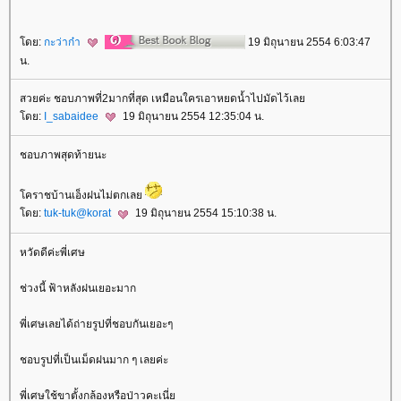
ดย:
กะว่าก๋า
19 มิถุนายน 2554 6:03:47
น.
สวยค่ะ ชอบภาพที่2มากที่สุด เหมือนใครเอาหยดน้ำไปมัดไว้เล
ดย:
I_sabaidee
19 มิถุนายน 2554 12:35:04 น.
ชอบภาพสุดท้ายนะ
คราชบ้านเอ็งฝนไม่ตกเล
ดย:
tuk-tuk@korat
19 มิถุนายน 2554 15:10:38 น.
หวัดดีค่ะพี่เศษ
ช่วงนี้ ฟ้าหลังฝนเยอะมาก
พี่เศษเลยได้ถ่ายรูปที่ชอบกันเยอะๆ
ชอบรูปที่เป็นเม็ดฝนมาก ๆ เลยค่ะ
พี่เศษใช้ขาตั้งกล้องหรือป่าวคะเนี่