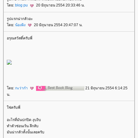
ดย:
blog pu
20 มิถุนายน 2554 20:33:46 น.
รูปแรกน่ากลัวอะ
ดย:
น้องผิง
20 มิถุนายน 2554 20:47:07 น.
อรุณสวัสดิ์ครับพี่
ดย:
กะว่าก๋า
21 มิถุนายน 2554 6:14:25
น.
ช่ครับพี่
อะไรที่มันปกปิด งุบงิบ
ทำตัวซ่อนเร้น ลึกลับ
มันน่ากลัวทั้งนั้นเลยครับ