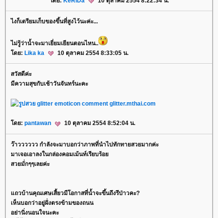
ดย:
KeRiDa
10 ตุลาคม 2554 8:22:34 น.
ไงก็เตรียมเก็บของขึ้นที่สูงไว้นะค่ะ...
ไม่รู้ว่าน้ำจะมาเยี่ยมเยียนตอนไหน..
ดย:
Lika ka
10 ตุลาคม 2554 8:33:05 น.
สวัสดีค่ะ
มีความสุขกับเช้าวันจันทร์นะคะ
ดย:
pantawan
10 ตุลาคม 2554 8:52:04 น.
ว๊าวววววว กำลังจะมาบอกว่าภาพที่นำไปทักทายสวยมากค่ะ
มาเจอเอาลงในกล่องคอมเม้นท์เรียบร้อ
สวยมั่กๆๆเลยค่ะ
ถวบ้านคุณเศษเสี้ยวมีโอกาสที่น้ำจะขึ้นถึงรึป่าวคะ?
เห็นบอกว่าอยู่ฝั่งตรงข้ามของถนน
อย่านิ่งนอนใจนะคะ