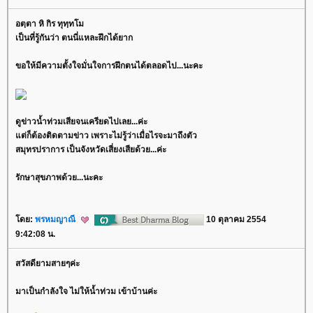
อตฺตา หิ กิร ทุทฺทโม
เป็นที่รู้กันว่า ตนนี่แหละฝึกได้ยาก
ขอให้มีความตั้งใจมั่นใจการฝึกตนได้ตลอดไป...นะคะ
ดูข่าวน้ำท่วมเสียจนเครียดไปเลย...ค่ะ
ต่ก็ต้องติดตามข่าว เพราะไม่รู้ว่าเมื่อไรจะมาถึงตัว
สมุทรปราการ เป็นจังหวัดเสี่ยงเสียด้วย...ค่ะ
รักษาสุขภาพด้วย...นะคะ
ดย:
พรหมญาณี
10 ตุลาคม 2554
9:42:08 น.
สวัสดียามสายๆค่ะ
มาเป็นกำลังใจ ไม่ให้น้ำท่วม เข้าบ้านค่ะ