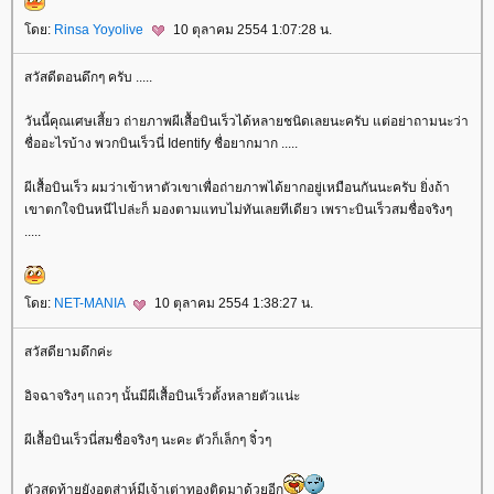
ดย:
Rinsa Yoyolive
10 ตุลาคม 2554 1:07:28 น.
สวัสดีตอนดึกๆ ครับ .....
วันนี้คุณเศษเสี้ยว ถ่ายภาพผีเสื้อบินเร็วได้หลายชนิดเลยนะครับ แต่อย่าถามนะว่า
ชื่ออะไรบ้าง พวกบินเร็วนี่ Identify ชื่อยากมาก .....
ผีเสื้อบินเร็ว ผมว่าเข้าหาตัวเขาเพื่อถ่ายภาพได้ยากอยู่เหมือนกันนะครับ ยิ่งถ้า
เขาตกใจบินหนีไปล่ะก็ มองตามแทบไม่ทันเลยทีเดียว เพราะบินเร็วสมชื่อจริงๆ
.....
ดย:
NET-MANIA
10 ตุลาคม 2554 1:38:27 น.
สวัสดียามดึกค่ะ
อิจฉาจริงๆ แถวๆ นั้นมีผีเสื้อบินเร็วตั้งหลายตัวแน่ะ
ผีเสื้อบินเร็วนี่สมชื่อจริงๆ นะคะ ตัวก็เล็กๆ จิ๋วๆ
ตัวสุดท้ายยังอุตส่าห์มีเจ้าเต่าทองติดมาด้วยอีก