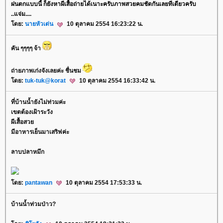
ฝนตกแบบนี้ ก็ยังหาผีเสื้อถ่ายได้เนาะครับ
ภาพสว
คมชัดกันเลยทีเดียวครับ
..แจ่ม
.
.
.
.
ดย:
นายหัวเด่น
10 ตุลาคม 2554 16:23:22 น.
คัน ๆๆๆๆ จ้า
ถ่ายภาพเก่งจังเลยค่ะ ชื่นชม
ดย:
tuk-tuk@korat
10 ตุลาคม 2554 16:33:42 น.
ที่บ้านน้ำยังไม่ท่วมค่ะ
เขตต้องเฝ้าระวัง
ผีเสื้อสว
มีอาหารเย็นมาเสริฟค่ะ
ลาบปลาหมึก
ดย:
pantawan
10 ตุลาคม 2554 17:53:33 น.
บ้านน้ำท่วมป่าว?