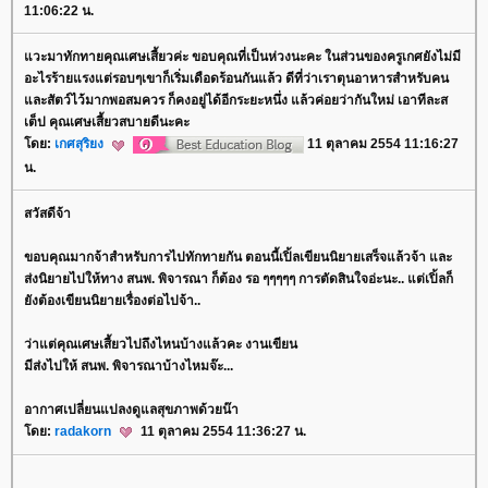
11:06:22 น.
วะมาทักทายคุณเศษเสี้ยวค่ะ ขอบคุณที่เป็นห่วงนะคะ ในส่วนของครูเกศยังไม่มี
อะไรร้ายแรงแต่รอบๆเขาก็เริ่มเดือดร้อนกันแล้ว ดีที่ว่าเราตุนอาหารสำหรับคน
ละสัตว์ไว้มากพอสมควร ก็คงอยู่ได้อีกระยะหนึ่ง แล้วค่อยว่ากันใหม่ เอาทีละส
เต็ป คุณเศษเสี้ยวสบายดีนะคะ
ดย:
เกศสุริยง
11 ตุลาคม 2554 11:16:27
น.
สวัสดีจ้า
ขอบคุณมากจ้าสำหรับการไปทักทายกัน ตอนนี้เปิ้ลเขียนนิยายเสร็จแล้วจ้า และ
ส่งนิยายไปให้ทาง สนพ. พิจารณา ก็ต้อง รอ ๆๆๆๆๆ การตัดสินใจอ่ะนะ.. แต่เปิ้ลก็
ังต้องเขียนนิยายเรื่องต่อไปจ้า..
ว่าแต่คุณเศษเสี้ยวไปถึงไหนบ้างแล้วคะ งานเขียน
มีส่งไปให้ สนพ. พิจารณาบ้างไหมจ๊ะ...
อากาศเปลี่ยนแปลงดูแลสุขภาพด้วยน๊า
ดย:
radakorn
11 ตุลาคม 2554 11:36:27 น.