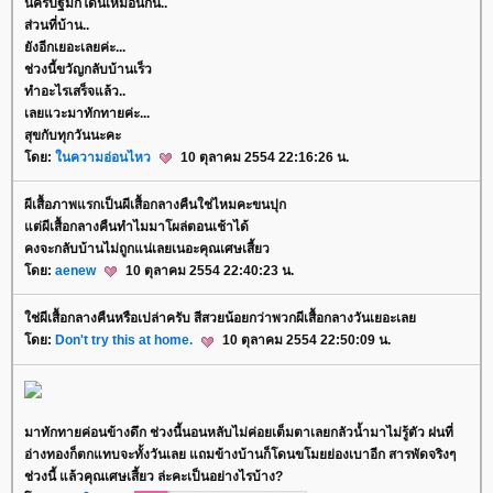
นครปฐมก็โดนเหมือนกัน..
ส่วนที่บ้าน..
ังอีกเยอะเลยค่ะ...
ช่วงนี้ขวัญกลับบ้านเร็ว
ทำอะไรเสร็จแล้ว..
เลยแวะมาทักทายค่ะ...
สุขกับทุกวันนะคะ
ดย:
นความอ่อนไหว
10 ตุลาคม 2554 22:16:26 น.
ผีเสื้อภาพแรกเป็นผีเสื้อกลางคืนใช่ไหมคะขนปุก
ต่ผีเสื้อกลางคืนทำไมมาโผล่ตอนเช้าได้
คงจะกลับบ้านไม่ถูกแน่เลยเนอะคุณเศษเสี้ยว
ดย:
aenew
10 ตุลาคม 2554 22:40:23 น.
ช่ผีเสื้อกลางคืนหรือเปล่าครับ สีสวยน้อยกว่าพวกผีเสื้อกลางวันเยอะเล
ดย:
Don't try this at home.
10 ตุลาคม 2554 22:50:09 น.
มาทักทายค่อนข้างดึก ช่วงนี้นอนหลับไม่ค่อยเต็มตาเลยกลัวน้ำมาไม่รู้ตัว ฝนที่
อ่างทองก็ตกแทบจะทั้งวันเลย แถมข้างบ้านก็โดนขโมยย่องเบาอีก สารพัดจริงๆ
ช่วงนี้ แล้วคุณเศษเสี้ยว ล่ะคะเป็นอย่างไรบ้าง?