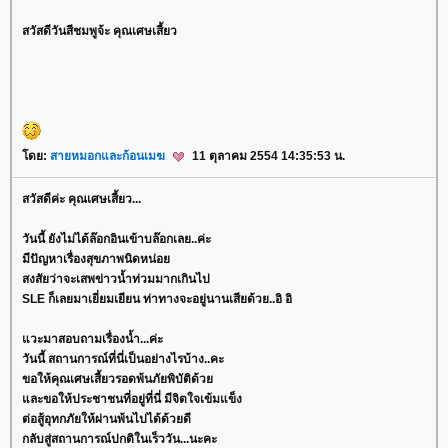
สวัสดีวันสีชมพูจ้ะ คุณเศษเสี้ยว
ดย:
สายหมอกและก้อนเมฆ
11 ตุลาคม 2554 14:35:53 น.
สวัสดีค่ะ คุณเศษเสี้ยว...
วันนี้ ยังไม่ได้ล๊อกอินเข้าบล๊อกเลย..ค่ะ
มีปัญหาเรื่องสุขภาพนิดหน่อ
สงสัยว่าจะเสพข่าวน้ำท่วมมากเกินไป
SLE ก็เลยมาเยี่ยมเยียน ท่าทางจะอยู่นานเสียด้วย..อิ อิ
วะมาสอบถามเรื่องน้ำ...ค่ะ
วันนี้ สถานการณ์ที่นี่เป็นอย่างไรบ้าง..คะ
ขอให้คุณเศษเสี้ยวรอดพ้นภัยพิบัติด้ว
ละขอให้ประชาชนที่อยู่ที่นี่ มีจิตใจเข้มแข็ง
ต่อสู้อุทกภัยให้ผ่านพ้นไปได้ด้วยดี
กลับสู่สถานการณ์ปกติในเร็ววัน...นะคะ