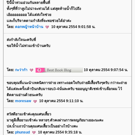
ปีนี้น้ำท่วมอ่วมกันหลายพื้นที่
ทั้งๆที่ที่ว่าสูงไม่น่าจะท่วมได้ แต่สุดท้ายน้ำก็ไปถึง
เฮ้ออออออออ ได้แต่ส่งใจช่ว
ละก็บริจาคตามกำลังที่จะพอช่วยได้อ่าค่ะ
ดย:
ดอกหญ้าหน้าบ้าน
10 ตุลาคม 2554 9:01:58 น.
ส่งกำลังใจนะครับพี่
ขอให้น้ำไม่ท่วมเข้าบ้านครับ
ดย:
กะว่าก๋า
10 ตุลาคม 2554 9:07:54 น.
ขอบคุณที่แนะนำเทคนิคการถ่าย เพราะถอดใจกับถ่ายผีเสื้อจริงๆครับ กว่าจะถ่า
ได้แต่ละครั้งเค้าบินกลับมารอบ3-4นั่นละครับ ขออนุญาติเชฟเข้าบล๊อกผม ไว้
ติดตามอ่านด้วยนะครับ
ดย:
moresaw
10 ตุลาคม 2554 9:11:10 น.
สวัสดียามเช้าค่ะคุณเศษเสี้ยว
มาดูผีเสื้อยามเช้าค่ะ หลายๆ ตัวคงผ่านการผจญภัยมาเยอะนะคะ
ปล.น้ำแถวบ้านคุณเศษเสี้ยวเป็นอย่างไรบ้างคะ
ดย:
phunsud
10 ตุลาคม 2554 9:35:18 น.