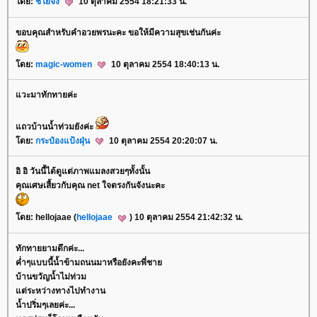
ดย:
ชิโยจัง
10 ตุลาคม 2554 18:21:33 น.
ขอบคุณสำหรับคำอวยพรนะคะ ขอให้มีความสุขเช่นกันค่ะ
ดย:
magic-women
10 ตุลาคม 2554 18:40:13 น.
วะมาทักทายค่ะ
ถวบ้านน้ำท่วมยังค่ะ
ดย:
กระป๋องแป้งฝุ่น
10 ตุลาคม 2554 20:20:07 น.
อิ อิ วันนี้ได้ดูแต่ภาพแมลงสวยๆทั้งนั้น
คุณเศษเสี้ยวกับคุณ net ใจตรงกันจังนะคะ
ดย: hellojaae (
hellojaae
) 10 ตุลาคม 2554 21:42:32 น.
ทักทายยามดึกค่ะ...
ค่ำๆแบบนี้น้ำข้ามถนนมาหรือยังคะพี่ชา
บ้านขวัญน้ำไม่ท่วม
ต่ระหว่างทางไปทำงาน
น้ำปริ่มๆเลยค่ะ...