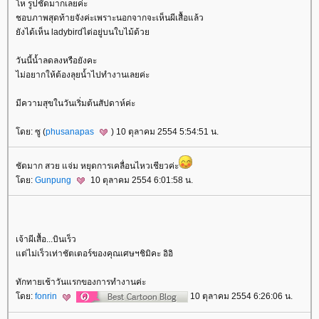
ห รูปชัดมากเลยค่ะ
ชอบภาพสุดท้ายจังค่ะเพราะนอกจากจะเห็นผีเสื้อแล้ว
ังได้เห็น ladybirdไต่อยู่บนใบไม้ด้ว
วันนี้น้ำลดลงหรือยังคะ
ไม่อยากให้ต้องลุยน้ำไปทำงานเลยค่ะ
มีความสุขในวันเริ่มต้นสัปดาห์ค่ะ
ดย: ซู (
phusanapas
) 10 ตุลาคม 2554 5:54:51 น.
ชัดมาก สวย แจ่ม หยุดการเคลื่อนไหวเชียวค่ะ
ดย:
Gunpung
10 ตุลาคม 2554 6:01:58 น.
เจ้าผีเสื้อ...บินเร็ว
ต่ไม่เร็วเท่าชัตเตอร์ของคุณเศษฯชิมิคะ อิอิ
ทักทายเช้าวันแรกของการทำงานค่ะ
ดย:
fonrin
10 ตุลาคม 2554 6:26:06 น.