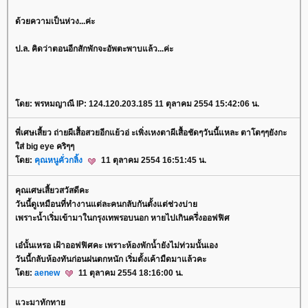
ด้วยความเป็นห่วง...ค่ะ
ป.ล. คิดว่าตอนอีกสักพักจะอัพตะพาบแล้ว...ค่ะ
ดย: พรหมญาณี IP: 124.120.203.185 11 ตุลาคม 2554 15:42:06 น.
พี่เศษเสี้ยว ถ่ายผีเสื้อสวยอีกแย้วอ่ ะเพิ่งเหงตาผีเสื้อชัดๆวันนี้แหละ ตาโตๆๆยังกะ
ส่ big eye คริๆๆ
ดย:
คุณหนูคั่วกลิ้ง
11 ตุลาคม 2554 16:51:45 น.
คุณเศษเสี้ยวสวัสดีคะ
วันนี้ดูเหมือนที่ทำงานแต่ละคนกลับกันตั้งแต่ช่วงบ่า
เพราะน้ำเริ่มเข้ามาในกรุงเทพรอบนอก หายไปเกินครึ่งออฟฟิศ
เอ๋นั้นเหรอ เฝ้าออฟฟิศคะ เพราะห้องพักน้ำยังไม่ท่วมนั้นเอง
วันนี้กลับห้องทันก่อนฝนตกหนัก เริ่มตั้งเค้ามืดมาแล้วคะ
ดย:
aenew
11 ตุลาคม 2554 18:16:00 น.
วะมาทักทา