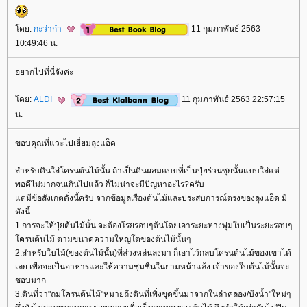
ดย:
กะว่าก๋า
11 กุมภาพันธ์ 2563
10:49:46 น.
อยากไปที่นี่จังค่ะ
ดย:
ALDI
11 กุมภาพันธ์ 2563 22:57:15
น.
ขอบคุณที่แวะไปเยี่ยมลุงแอ็ด
สำหรับดินใส่โครนต้นไม้นั้น ถ้าเป็นดินผสมแบบที่เป็นปุ่ยร่วนซุยนั้นแบบใส่แต่
พอดีไม่มากจนเกินไปแล้ว ก็ไม่น่าจะมีปัญหาอะไร?ครับ
ต่มีข้อสังเกตดั่งนี้ครับ จากข้อมูลเรื่องต้นไม้และประสบการณ์ตรงของลุงแอ็ด มี
ดังนี้
1.การจะให้ปุ่ยต้นไม้นั้น จะต้องโรยรอบๆต้นโดยเอาระยะห่างพุ่มใบเป็นระยะรอบๆ
ครนต้นไม้ ตามขนาดความใหญ่โตของต้นไม้นั้นๆ
2.สำหรับใบไม้(ของต้นไม้นั้น)ที่ล่วงหล่นลงมา ก็เอาไว้กลบโครนต้นไม้ของเขาได้
เลย เพื่อจะเป็นอาหารและให้ความชุ่มชืนในยามหน้าแล้ง เจ้าของใบต้นไม้นั้นจะ
ชอบมาก
3.ดินที่ว่า"ถมโครนต้นไม้"หมายถึงดินที่เพิ่งขุดขึ้นมาจากในลำคลอง/บึงน้ำ"ใหม่ๆ