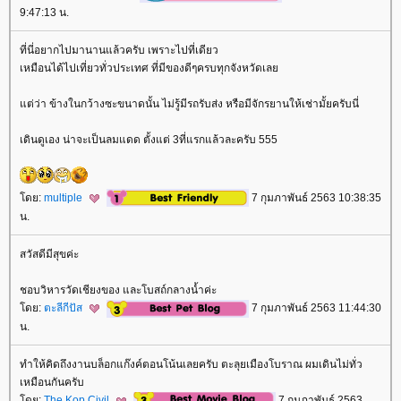
9:47:13 น.
ที่นี่อยากไปมานานแล้วครับ เพราะไปที่เดียว
เหมือนได้ไปเที่ยวทั่วประเทศ ที่มีของดีๆครบทุกจังหวัดเล
ต่ว่า ข้างในกว้างซะขนาดนั้น ไม่รู้มีรถรับส่ง หรือมีจักรยานให้เช่ามั้ยครับนี่
เดินดูเอง น่าจะเป็นลมแดด ตั้งแต่ 3ที่แรกแล้วละครับ 555
ดย:
multiple
7 กุมภาพันธ์ 2563 10:38:35
น.
สวัสดีมีสุขค่ะ
ชอบวิหารวัดเชียงของ และโบสถ์กลางน้ำค่ะ
ดย:
ตะลีกีปัส
7 กุมภาพันธ์ 2563 11:44:30
น.
ทำให้คิดถึงงานบล็อกแก๊งค์ตอนโน้นเลยครับ ตะลุยเมืองโบราณ ผมเดินไม่ทั่ว
เหมือนกันครับ
ดย:
The Kop Civil
7 กุมภาพันธ์ 2563