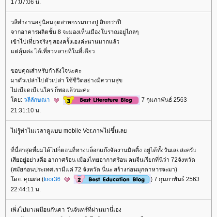
17:07:06 น.
วลีทำงานอยู่นิคมอุตสาหกรรมบางปู สิบกว่าปี
จากอาคารผลิตชั้น 8 จะมองเห็นเมืองโบราณอยู่ไกลๆ
เข้าไปเที่ยวจริงๆ สองครั้งเองค่ะนานมากแล้ว
ต่คุ้มค่ะ ได้เที่ยวหลายที่ในที่เดียว
ขอบคุณสำหรับกำลังใจนะคะ
มาตัวเปล่าไปตัวเปล่า ใช้ชีวิตอย่างมีความสุข
ไม่เบียดเบียนใคร ก็พอแล้วนะคะ
ดย:
วลีลักษณา
7 กุมภาพันธ์ 2563
21:31:10 น.
ไม่รู้ทำไมเวลาดูแบบ mobile Ver.ภาพไม่ขึ้นเล
ที่นี่ล่าสุดที่ผมได้ไปก็ตอนที่ทางบล็อกแก๊งจัดงานมิตติ้ง อยู่ได้ทั้งวันเลยล่ะครับ
เสียอยู่อย่างคือ อากาศร้อน เมืองไทยอากาศร้อน คนจีนเรียกที่นี่ว่า 72จังหวัด
(สมัยก่อนประเทศเรามีแค่ 72 จังหวัด นี่นะ สร้างก่อนมุกดาหารจะมา)
ดย: คุณต่อ (
toor36
) 7 กุมภาพันธ์ 2563
22:44:11 น.
เพิ่งไปมาเหมือนกันคา วันจันทร์ที่ผ่านมานี่เอง