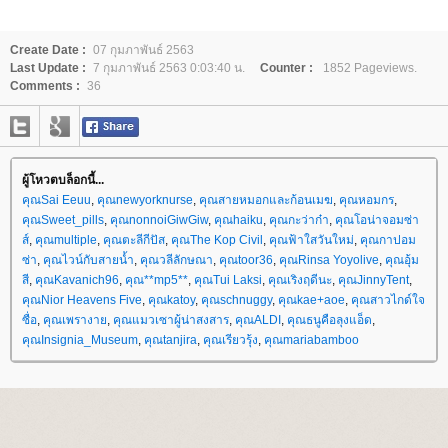
Create Date :
07 กุมภาพันธ์ 2563
Last Update :
7 กุมภาพันธ์ 2563 0:03:40 น.
Counter :
1852 Pageviews.
Comments :
36
ผู้โหวตบล็อกนี้...
คุณSai Eeuu
,
คุณnewyorknurse
,
คุณสายหมอกและก้อนเมฆ
,
คุณหอมกร
,
คุณSweet_pills
,
คุณnonnoiGiwGiw
,
คุณhaiku
,
คุณกะว่าก๋า
,
คุณโอน่าจอมซ่า
ส์
,
คุณmultiple
,
คุณตะลีกีปัส
,
คุณThe Kop Civil
,
คุณฟ้าใสวันใหม่
,
คุณกาปอม
ซ่า
,
คุณไวน์กับสายน้ำ
,
คุณวลีลักษณา
,
คุณtoor36
,
คุณRinsa Yoyolive
,
คุณอุ้ม
สี
,
คุณKavanich96
,
คุณ**mp5**
,
คุณTui Laksi
,
คุณเริงฤดีนะ
,
คุณJinnyTent
,
คุณNior Heavens Five
,
คุณkatoy
,
คุณschnuggy
,
คุณkae+aoe
,
คุณสาวไกด์ใจ
ซื่อ
,
คุณเพรางา
,
คุณแมวเซาผู้น่าสงสาร
,
คุณALDI
,
คุณธนูคือลุงแอ็ด
,
คุณInsignia_Museum
,
คุณtanjira
,
คุณเรียวรุ้ง
,
คุณmariabamboo