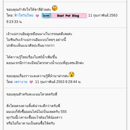
ขอบคุณกำลังใจให้ชาลีด้วยค่ะ
ดย:
ฟ้าใสวันใหม่
11 กุมภาพันธ์ 2563
9:23:33 น.
เจ้าแม่กวนอิมดูเหมือนนางในวรรณคดีเลยค่ะ
ไม่ชินกับเจ้าแม่กวนอิมแบบไทยๆ อย่างนี้
ปกติจะเห็นแนวศิลปะจีนมากกว่า
ได้ความรู้ใหม่เรื่องโบสถ์น้ำเพิ่มขึ้น
ตอนแรกนึกว่าจะมีหอไตรกลางน้ำแบบที่อุบลซะอีกค่ะ
ขอบคุณเรื่องราวและความรู้ที่นำมาฝากค่ะ
ดย:
เพรางา
11 กุมภาพันธ์ 2563 9:29:44 น.
ขอบคุณสำหรับคะแนนโหวตครับพี่
สั่งโดยตรงตามลิ้งค์น่าจะดีกว่าครับพี่
ผมเองก็สั่งซื้อออนไลน์ไม่เป็นเลยครับ 555
ทุกวันนี้เวลาจะซื้ออะไรต้องให้น้องสาว
หรือไม่ก็มาดามเป็นคนซื้อให้ครับ