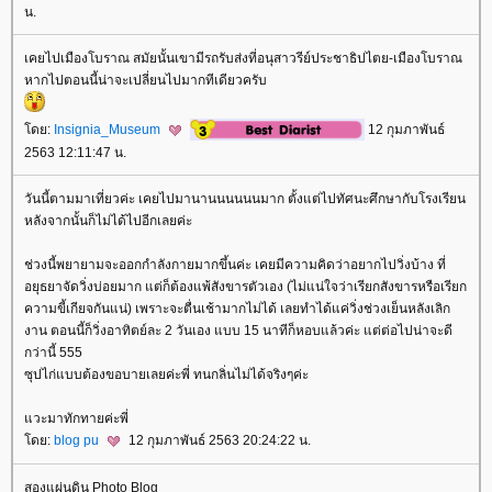
น.
เคยไปเมืองโบราณ สมัยนั้นเขามีรถรับส่งที่อนุสาวรีย์ประชาธิปไตย-เมืองโบราณ
หากไปตอนนี้น่าจะเปลี่ยนไปมากทีเดียวครับ
ดย:
Insignia_Museum
12 กุมภาพันธ์
2563 12:11:47 น.
วันนี้ตามมาเที่ยวค่ะ เคยไปมานานนนนนนมาก ตั้งแต่ไปทัศนะศึกษากับโรงเรียน
หลังจากนั้นก็ไม่ได้ไปอีกเลยค่ะ
ช่วงนี้พยายามจะออกกำลังกายมากขึ้นค่ะ เคยมีความคิดว่าอยากไปวิ่งบ้าง ที่
อยุธยาจัดวิ่งบ่อยมาก แต่ก็ต้องแพ้สังขารตัวเอง (ไม่แน่ใจว่าเรียกสังขารหรือเรียก
ความขี้เกียจกันแน่) เพราะจะตื่นเช้ามากไม่ได้ เลยทำได้แค่วิ่งช่วงเย็นหลังเลิก
งาน ตอนนี้ก็วิ่งอาทิตย์ละ 2 วันเอง แบบ 15 นาทีก็หอบแล้วค่ะ แต่ต่อไปน่าจะดี
กว่านี้ 555
ซุปไก่แบบต้องขอบายเลยค่ะพี่ ทนกลิ่นไม่ได้จริงๆค่ะ
วะมาทักทายค่ะพี่
ดย:
blog pu
12 กุมภาพันธ์ 2563 20:24:22 น.
สองแผ่นดิน Photo Blog