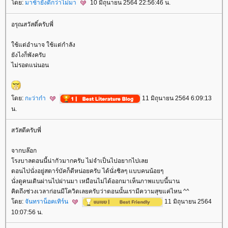
ดย:
มาช้ายังดีกว่าไม่มา
10 มิถุนายน 2564 22:56:46 น.
อรุณสวัสดิ์ครับพี่
ช้แต่อำนาจ ใช้แต่กำลัง
ังไงก็พังครับ
ไม่รอดแน่นอน
ดย:
กะว่าก๋า
11 มิถุนายน 2564 6:09:13
น.
สวัสดีครับพี่
จากบล๊อก
รงบาลตอนนี้น่ากัวมากครับ ไม่จำเป็นไปอยากไปเล
ตอนไปนั่งอยู่สตาร์บัคก็ดีหน่อยครับ ได้นั่งชิลๆ แบบคนน้อยๆ
นั่งดูคนเดินผ่านไปผ่านมา เหมือนไม่ได้ออกมาเห็นภาพแบบนี้นาน
คิดถึงช่วงเวลาก่อนมีโควิดเลยครับว่าตอนนั้นเรามีความสุขแค่ไหน ^^
ดย:
จันทราน็อคเทิร์น
11 มิถุนายน 2564
10:07:56 น.