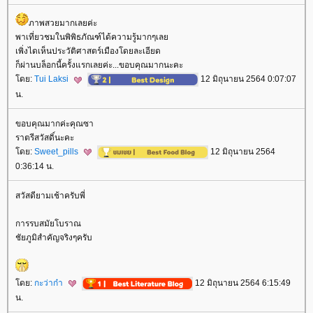
ภาพสวยมากเลยค่ะ
พาเที่ยวชมในพิพิธภัณฑ์ได้ความรู้มากๆเล
เพิ่งไดเห็นประวัติศาสตร์เมืองโดยละเอียด
ก็ผ่านบล็อกนี้ครั้งแรกเลยค่ะ...ขอบคุณมากนะคะ
ดย:
Tui Laksi
12 มิถุนายน 2564 0:07:07
น.
ขอบคุณมากค่ะคุณซา
ราตรีสวัสดิ์นะคะ
ดย:
Sweet_pills
12 มิถุนายน 2564
0:36:14 น.
สวัสดียามเช้าครับพี่
การรบสมัยโบราณ
ชัยภูมิสำคัญจริงๆครับ
ดย:
กะว่าก๋า
12 มิถุนายน 2564 6:15:49
น.