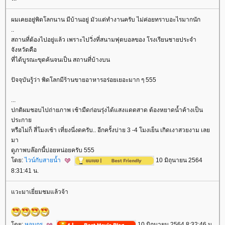
ผมเคยอยู่พิดโลกนาน มีบ้านอยู่ มัวแต่ทำงานครับ ไม่ค่อยทราบอะไรมากนัก
..
สถานที่ต้องไปอยู่แล้ว เพราะไปวิ่งที่สนามฟุตบอลของ โรงเรียนชายประจำ
จังหวัดคือ
ที่ได้บูรณะขุดค้นจนเป็น สถานที่บ้างบน
ปัจจุบันรู้ว่า พิดโลกมีร้านขายอาหารอร่อยเยอะมาก ๆ 555
...
ปกติผมชอบไปถ่ายภาพ เช้ามืดก่อนรุ่งได้แสงแดดสาด ต้องหยาดน้ำค้างเป็น
ประกา
หรือไม่ก็ สี่โมงเช้า เที่ยงนี่งดครับ.. อีกครั้งบ่าย 3 -4 โมงเย็น เกิดเงาสวยงาม เล
มา
ดูภาพบล๊อกนี้บ่อยหน่อยครับ 555
ดย:
ไวน์กับสายน้ำ
10 มิถุนายน 2564
8:31:41 น.
วะมาเยี่ยมชมแล้วจ้า
ดย:
หอมกร
10 มิถุนายน 2564 8:32:46 น.