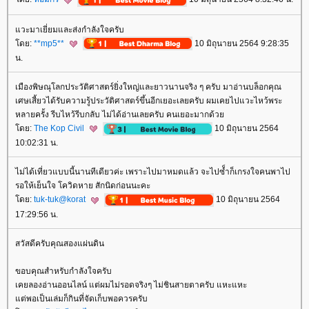
วะมาเยี่ยมและส่งกำลังใจครับ
ดย:
**mp5**
10 มิถุนายน 2564 9:28:35
น.
เมืองพิษณุโลกประวัติศาสตร์ยิ่งใหญ่และยาวนานจริง ๆ ครับ มาอ่านบล็อกคุณ
เศษเสี้ยวได้รับความรู้ประวัติศาสตร์ขึ้นอีกเยอะเลยครับ ผมเคยไปแวะไหว้พระ
หลายครั้ง รีบไหว้รีบกลับ ไม่ได้อ่านเลยครับ คนเยอะมากด้ว
ดย:
The Kop Civil
10 มิถุนายน 2564
10:02:31 น.
ไม่ได้เที่ยวแบบนี้นานทีเดียวค่ะ เพราะไปมาหมดแล้ว จะไปซ็ำก็เกรงใจคนพาไป
รอให้เย็นใจ โควิดหาย สักนิดก่อนนะคะ
ดย:
tuk-tuk@korat
10 มิถุนายน 2564
17:29:56 น.
สวัสดีครับคุณสองแผ่นดิน
ขอบคุณสำหรับกำลังใจครับ
เคยลองอ่านออนไลน์ แต่ผมไม่รอดจริงๆ ไม่ชินสายตาครับ แหะแหะ
ต่พอเป็นเล่มก็กินที่จัดเก็บพอควรครับ