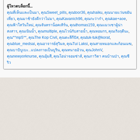
ผู้โหวตบล็อกนี้...
คุณที่เห็นและเป็นมา
,
คุณSweet_pills
,
คุณtoor36
,
คุณhaiku
,
คุณนายแว่นขยัน
เที่ยว
,
คุณมาช้ายังดีกว่าไม่มา
,
คุณKavanich96
,
คุณกะว่าก๋า
,
คุณkae+aoe
,
คุณฟ้าใสวันใหม่
,
คุณจันทราน็อคเทิร์น
,
คุณthomas159
,
คุณแมวเซาผู้น่า
สงสาร
,
คุณเนินน้ำ
,
คุณmultiple
,
คุณไวน์กับสายน้ำ
,
คุณหอมกร
,
คุณเริงฤดีนะ
,
คุณ**mp5**
,
คุณThe Kop Civil
,
คุณตะลีกีปัส
,
คุณtuk-tuk@korat
,
คุณblue_medsai
,
คุณอาจารย์สุวิมล
,
คุณTui Laksi
,
คุณสายหมอกและก้อนเมฆ
,
คุณบาบิบูเบะ...แปลงกายเป็นบูริน
,
คุณทนายอ้วน
,
คุณJohnV
,
คุณnewyorknurse
,
คุณอุ้มสี
,
คุณโอน่าจอมซ่าส์
,
คุณภาวิดา คนบ้านป่า
,
คุณชี
ริว