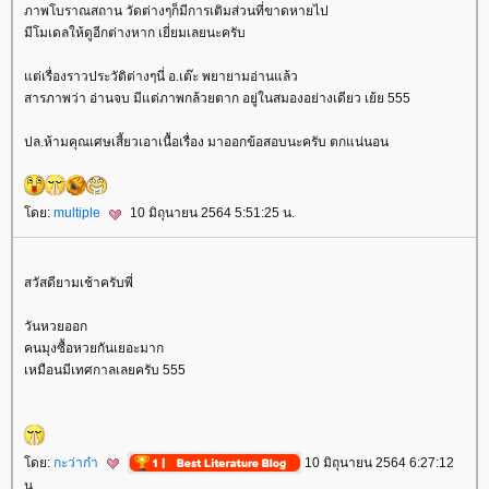
ภาพโบราณสถาน วัดต่างๆก็มีการเติมส่วนที่ขาดหายไป
มีโมเดลให้ดูอีกต่างหาก เยี่ยมเลยนะครับ
ต่เรื่องราวประวัติต่างๆนี่ อ.เต๊ะ พยายามอ่านแล้ว
สารภาพว่า อ่านจบ มีแต่ภาพกล้วยตาก อยู่ในสมองอย่างเดียว เย้ย 555
ปล.ห้ามคุณเศษเสี้ยวเอาเนื้อเรื่อง มาออกข้อสอบนะครับ ตกแน่นอน
ดย:
multiple
10 มิถุนายน 2564 5:51:25 น.
สวัสดียามเช้าครับพี่
วันหวยออก
คนมุงซื้อหวยกันเยอะมาก
เหมือนมีเทศกาลเลยครับ 555
ดย:
กะว่าก๋า
10 มิถุนายน 2564 6:27:12
น.