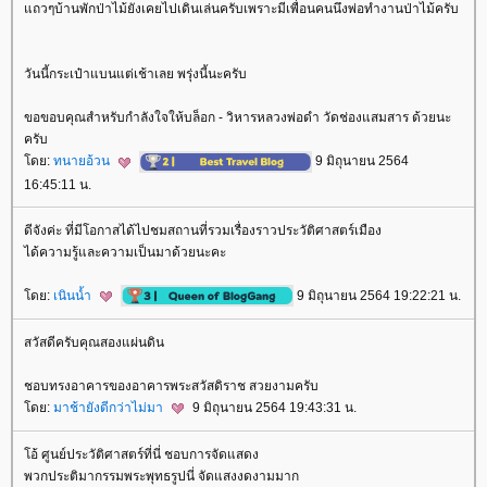
ถวๆบ้านพักป่าไม้ยังเคยไปเดินเล่นครับเพราะมีเพื่อนคนนึงพ่อทำงานป่าไม้ครับ
วันนี้กระเป๋าแบนแต่เช้าเลย พรุ่งนี้นะครับ
ขอขอบคุณสำหรับกำลังใจให้บล็อก - วิหารหลวงพ่อดำ วัดช่องแสมสาร ด้วยนะ
ครับ
ดย:
ทนายอ้วน
9 มิถุนายน 2564
16:45:11 น.
ดีจังค่ะ ที่มีโอกาสได้ไปชมสถานที่รวมเรื่องราวประวัติศาสตร์เมือง
ได้ความรู้และความเป็นมาด้วยนะคะ
ดย:
เนินน้ำ
9 มิถุนายน 2564 19:22:21 น.
สวัสดีครับคุณสองแผ่นดิน
ชอบทรงอาคารของอาคารพระสวัสดิราช สวยงามครับ
ดย:
มาช้ายังดีกว่าไม่มา
9 มิถุนายน 2564 19:43:31 น.
อ้ ศูนย์ประวัติศาสตร์ที่นี่ ชอบการจัดแสดง
พวกประติมากรรมพระพุทธรูปนี่ จัดแสงงดงามมาก