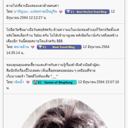
ตามไปเที่ยวเมืองสองแควด้วยคนค่า
ดย:
บาบิบูเบะ...แปลงกายเป็นบูริน
12
มิถุนายน 2564 12:12:27 น.
ไปฉีดวัคซีนมาเมื่อวันพฤหัสครับ ด้วยความมโนแจ่มของตัวเองก็วิตกจริตตั้งแค่
หลังโพสบล็อกร้าน Tatsu ครับ ไม่ได้เข้ามาดูเลย หลังฉีดก็มานั่งกังวลถึงผลข้าง
เคียงอีก วันนี้ค่อยสบายใจแล้วครับ อิอิอิ
ดย:
ทนายอ้วน
12 มิถุนายน 2564
14:35:14 น.
ขอบคุณคุณเศษเสี้ยวนะคะสำหรับความรู้เรื่องตำลึงตัวเมียตัวผู้ค่ะ
ลืมนึกถึงเรื่องนี้ไปเลยค่ะ เห็นเลื้อยทอดยอดอ่อน ๆ เหมือนที่ขา
เก็บมาเลยจ้า โชคดีไม่ท้องเสีย ^__^
ดย:
เนินน้ำ
12 มิถุนายน 2564 15:07:10
น.