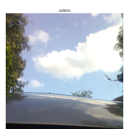
เมฆรถ