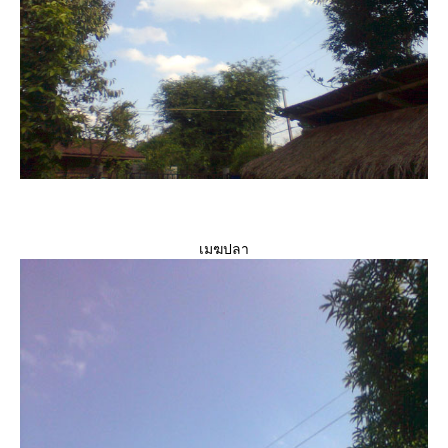
เมฆปลา