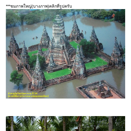
***ชมภาพใหญ่(บางภาพ)คลิกที่รูปครับ