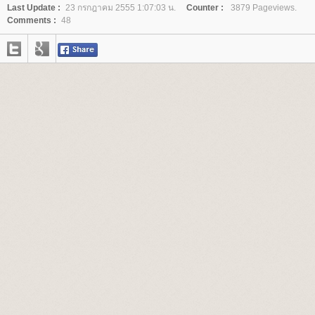
Last Update :
23 กรกฎาคม 2555 1:07:03 น.
Counter :
3879 Pageviews.
Comments :
48