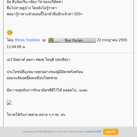
อ้อ ที่บล็อกริน กล้อง 7d ของบริษัทค่า
ืมไปถ่ายดูบ้าง โดยยังไม่รู้ราคา
พอมารู้ราคาแล้วตอนนี้ไม่กล้ายืมอีกแล้วค่า 555+
ดย:
Rinsa Yoyolive
23 กรกฎาคม 2555
11:04:06 น.
เอวํ มิตฺตวตํ อตฺถา สพฺเพ โหนฺติ ปทกฺขิณา
ประโยชน์ที่มุ่งหมายทุกอย่างของผู้มีมิตรพรั่งพร้อม
่อมจะสัมฤทธิ์ผลเหมือนโชคช่ว
มีความสุขกับการรักษามิตรที่ดีไว้ได้ ตลอดไป...นะคะ
หวตให้กับภาพสวย หลาย ๆ ภาพ...ค่ะ
BlogGang.com ใช้คุกกี้เพื่อพัฒนาประสบการณ์การใช้งานของคุณ
อ่านเพิ่มเติมได้ที่นี่
ดย:
พรหมญาณี
23 กรกฎาคม 2555