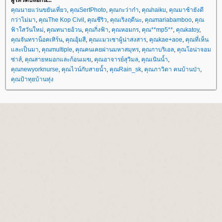
ผู้โหวตบล็อกนี้...
คุณนายแว่นขยันเที่ยว
,
คุณSertPhoto
,
คุณกะว่าก๋า
,
คุณhaiku
,
คุณมาช้ายังดี
กว่าไม่มา
,
คุณThe Kop Civil
,
คุณชีริว
,
คุณเริงฤดีนะ
,
คุณmariabamboo
,
คุณ
ฟ้าใสวันใหม่
,
คุณทนายอ้วน
,
คุณกิ่งฟ้า
,
คุณหอมกร
,
คุณ**mp5**
,
คุณkatoy
,
คุณจันทราน็อคเทิร์น
,
คุณอุ้มสี
,
คุณแมวเซาผู้น่าสงสาร
,
คุณkae+aoe
,
คุณที่เห็น
ละเป็นมา
,
คุณmultiple
,
คุณคนเคยผ่านมหาสมุทร
,
คุณกาบริเอล
,
คุณโอน่าจอม
ซ่าส์
,
คุณสายหมอกและก้อนเมฆ
,
คุณอาจารย์สุวิมล
,
คุณเนินน้ำ
,
คุณnewyorknurse
,
คุณไวน์กับสายน้ำ
,
คุณRain_sk
,
คุณภาวิดา คนบ้านป่า
,
คุณป้าทุยบ้านทุ่ง