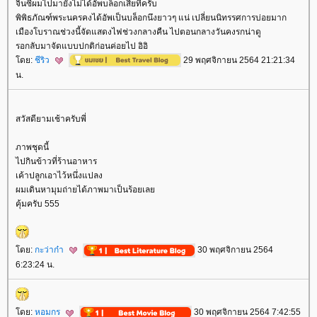
จิ๋นซีผมไปมายังไม่ได้อัพบล็อกเสียทีครับ
พิพิธภัณฑ์พระนครคงได้อัพเป็นบล็อกนึงยาวๆ แน่ เปลี่ยนนิทรรศการบ่อยมาก
เมืองโบราณช่วงนี้จัดแสดงไฟช่วงกลางคืน ไปตอนกลางวันคงรกน่าดู
รอกลับมาจัดแบบปกติก่อนค่อยไป อิอิ
ดย:
ชีริว
29 พฤศจิกายน 2564 21:21:34
น.
สวัสดียามเช้าครับพี่
ภาพชุดนี้
ไปกินข้าวที่ร้านอาหาร
เค้าปลูกเอาไว้หนึ่งแปลง
ผมเดินหามุมถ่ายได้ภาพมาเป็นร้อยเล
คุ้มครับ 555
ดย:
กะว่าก๋า
30 พฤศจิกายน 2564
6:23:24 น.
ดย:
หอมกร
30 พฤศจิกายน 2564 7:42:55