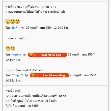
สวัสดีค่ะ ขอบคุณที่ไปอ่านงานตะพาบค่ะ
ตามมาชมพรรณไม้ดอกไม้ใบสวยงามชุ่มฉ่ำๆค่ะ
ดย:
กิ่งฟ้า
23 พฤศจิกายน 2564 12:14:24 น.
ภาพสวยมากจ้า
ดย:
หอมกร
23 พฤศจิกายน 2564
12:19:54 น.
วะมาเยี่ยมและส่งกำลังใจครับ
ดย:
**mp5**
23 พฤศจิกายน 2564
14:38:48 น.
สวัสดีครับพี่
เราควรน่าหนาวแล้ว วันนี้ฝนยังตกเลยครับ 5555
ต่เย็นดี ชุ่มฉ่ำกันไป สงสาร snail จังครับ
ถึงกับต้องว่ายน้ำเลย 5555