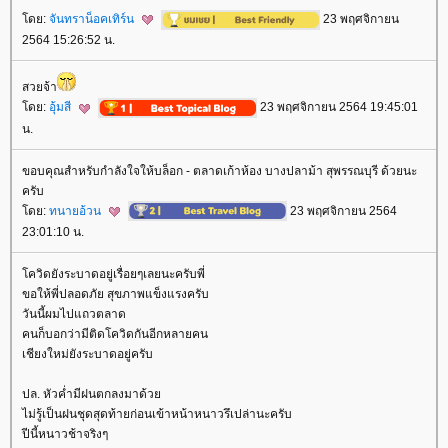
ดย:
จันทราน็อคเทิร์น
23 พฤศจิกายน
2564 15:26:52 น.
สวยจ้า
ดย:
อุ้มสี
23 พฤศจิกายน 2564 19:45:01
น.
ขอบคุณสำหรับกำลังใจให้บล็อก - ตลาดเก้าห้อง บางปลาม้า สุพรรณบุรี ด้วยนะ
ครับ
ดย:
ทนายอ้วน
23 พฤศจิกายน 2564
23:01:10 น.
ควิดยังระบาดอยู่เรื่อยๆเลยนะครับพี่
ขอให้พี่ปลอดภัย สุขภาพแข็งแรงครับ
วันนี้ผมไปแถวตลาด
คนก็บอกว่ามีติดโควิดกันอีกหลายคน
เชียงใหม่ยังระบาดอยู่ครับ
ปล. หัวค่ำมีฝนตกลงมาด้ว
ไม่รู้เป็นฝนชุดสุดท้ายก่อนเข้าหน้าหนาวรึเปล่านะครับ
ปีนี้หนาวช้าจริงๆ