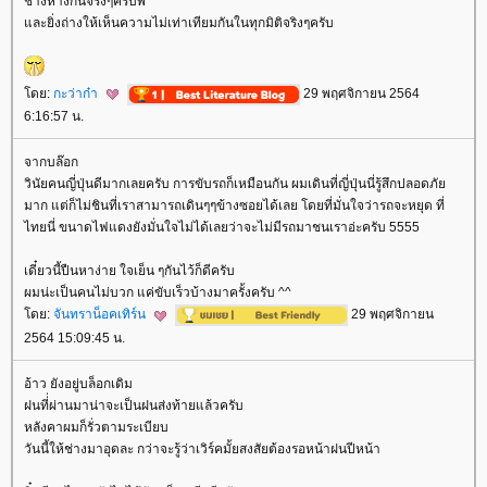
ช่างห่างกันจริงๆครับพี่
ละยิ่งถ่างให้เห็นความไม่เท่าเทียมกันในทุกมิติจริงๆครับ
ดย:
กะว่าก๋า
29 พฤศจิกายน 2564
6:16:57 น.
จากบล๊อก
วินัยคนญี่ปุ่นดีมากเลยครับ การขับรถก็เหมือนกัน ผมเดินที่ญี่ปุ่นนี่รู้สึกปลอดภั
มาก แต่ก็ไม่ชินที่เราสามารถเดินๆๆข้างซอยได้เลย โดยที่มั่นใจว่ารถจะหยุด ที่
ไทยนี่ ขนาดไฟแดงยังมั่นใจไม่ได้เลยว่าจะไม่มีรถมาชนเราอ่ะครับ 5555
เดี๋ยวนี้ปืนหาง่าย ใจเย็น ๆกันไว้ก็ดีครับ
ผมน่ะเป็นคนไม่บวก แค่ขับเร็วบ้างมาครั้งครับ ^^
ดย:
จันทราน็อคเทิร์น
29 พฤศจิกายน
2564 15:09:45 น.
อ้าว ยังอยู่บล็อกเดิม
ฝนที่่ผ่านมาน่าจะเป็นฝนส่งท้ายแล้วครับ
หลังคาผมก็รั่วตามระเบียบ
วันนี้ให้ช่างมาอุดละ กว่าจะรู้ว่าเวิร์คมั้ยสงสัยต้องรอหน้าฝนปีหน้า