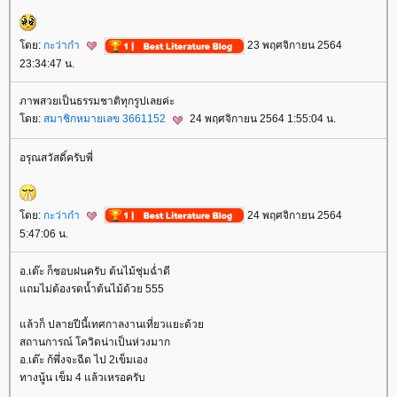
ดย:
กะว่าก๋า
23 พฤศจิกายน 2564
23:34:47 น.
ภาพสวยเป็นธรรมชาติทุกรูปเลยค่ะ
ดย:
สมาชิกหมายเลข 3661152
24 พฤศจิกายน 2564 1:55:04 น.
อรุณสวัสดิ์ครับพี่
ดย:
กะว่าก๋า
24 พฤศจิกายน 2564
5:47:06 น.
อ.เต๊ะ ก็ชอบฝนครับ ต้นไม้ชุ่มฉ่ำดี
ถมไม่ต้องรดน้ำต้นไม้ด้วย 555
ล้วก็ ปลายปีนี้เทศกาลงานเที่ยวแยะด้ว
สถานการณ์ โควิดน่าเป็นห่วงมาก
อ.เต๊ะ ก้พึ่งจะฉีด ไป 2เข็มเอง
ทางนู้น เข็ม 4 แล้วเหรอครับ