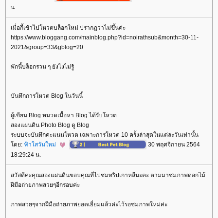
น.
เมื่อกี้เข้าไปโหวตบล็อกใหม่ ปรากฎว่าไม่ขึ้นค่ะ
https://www.bloggang.com/mainblog.php?id=noirathsub&month=30-11-
2021&group=33&gblog=20
พักนี้บล็อกรวน ๆ ยังไงไม่รู้
บันทึกการโหวต Blog ในวันนี้
ผู้เขียน Blog หมวดเนื้อหา Blog ได้รับโหวต
สองแผ่นดิน Photo Blog ดู Blog
ระบบจะบันทึกคะแนนโหวต เฉพาะการโหวต 10 ครั้งล่าสุดในแต่ละวันเท่านั้น
ดย:
ฟ้าใสวันใหม่
30 พฤศจิกายน 2564
18:29:24 น.
สวัสดีค่ะคุณสองแผ่นดินขอบคุณที่ไปชมทริปเกาหลีนะคะ ตามมาชมภาพดอกไม้
ฝีมือถ่ายภาพสวยๆอีกรอบค่ะ
ภาพสวยๆจากฝีมือถ่ายภาพยอดเยี่ยมแล้วค่ะไว้รอชมภาพใหม่ค่ะ