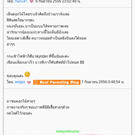
ดย:
ก้นกะลา
6 กันยายน 2556 23:02:49 น.
เห็นดอกไม้ไทยๆ แล้วคิดถึงบ้านเราจังเล
สีสันสดใสมากๆค่ะ
มงๆก็เยอะ มาเป็นแบบให้หลายภาพเล
น่ารักมากน้องแมงๆ ทางนี้ไม่เห็นมีมั่งเล
ดยเฉพาะผีเสื้อ หนาวหน่อยทำเป็นหยิ่งบินลงใต้หมด
ฮ่าๆๆ
กระเช้าไฟฟ้าก็คือ skyrider ที่ขึ้นนั่นล่ะค่ะ
เขียนบล็อกเอาเร็ว บางทีเราก็ทับศัพท์มั่วไปหมด อิอิ
ขอบคุณค่ะ
ดย:
anigia
7 กันยายน 2556 0:48:54 น.
มาชมดอกไม้สวยๆ
ภาพงามจริงๆ ชอบภาพที่มีผีเสื้อสวยๆด้ว
กดไลค์ไว้ก่อนค่ะ
newyorknurse