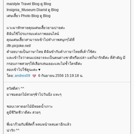
maistyle Travel Blog ดู Blog
Insignia_Museum Diarist ดู Blog
เศษเสี้ยว Photo Blog ดู Blog
วะมาทักทายคุณเศษเสี้ยวยามบ่ายค่ะ
ดิฉันใช้โปรแกรมแต่งภาพออนไลน์
คุณเศษเสี้ยวสามารถเข้าไปทำภาพสนุกๆได้ที่
//th.picjoke.net/
คำอธบายเป็นภาษาไทย ดิฉันขำกับคำภาษาไทยที่เค้าใช้ค่ะ
ละเข้าใจว่าคนแปลอาจจะเป็นคนต่างชาติหรือเปล่า แต่ก็น่ารักดีค่ะ ที่สำคัญ มี
กรอบภาพสวยๆให้เลือกเล่นเยอะและไม่ซ้ำใครดีค่ะ
ลองเข้าไปใช้ดูนะคะ ♥
ดย:
andrex09
6 กันยายน 2556 15:19:18 น.
สวัสดีค่า ^^
มาชมดอกไม้สวยๆช้าไปวันนึง แหะๆ
ชอบเวลาดอกไม้มีหยดน้ำเกาะ
ดูมีชีวิตชีวาดีค่ะ สวยๆ
พี่เฉาก๊วยกับพี่ลัคกี้ หลบหน้าหลบตาอีกแล้ว
น่ารัก ^^