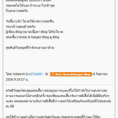
ตอนส่งสีชมพูนั่น ไม่แน่ใจว่ามันจะ
รอดเลยไม่ได้บอก ถ้าจะเอาไปเข้าชุด
ก็บอกมาเลยครับ
วันนี้มาแล้ว โหวตให้แก่ความสดชื่น
รอบๆบ้านคุณด้วยครับ
ผู้เขียน Blog หมวดเนื้อหา Blog ได้รับโหวต
เศษเสี้ยว Home & Gargen Blog ดู Blog
สุขสันต์วันหยุดที่กำลังจะผ่านมาด้ว
ดย: nulaw.m (
คนบ้า(น)ป่า
) 6 กันยายน
2556 9:19:27 น.
สวัสดีวันศุกร์ค่ะคุณเศษเสี้ยว ขอบคุณมากนะคะที่ไปให้กำลังใจงานตะพาบค่ะ
ตามมาชมดอกไม้สวยๆอีกครั้ง ชอบที่คุณเศษเสี้ยวจับภาพผีเสื้อได้เนี่ยฝีมือจริงๆ
นะคะ เคยลองพยายามจับภาพผีเสื้อที่เกาะดอกไม้เหมือนกันแต่บินหนีไปหมดเล
ค่ะ อิอิ
ขอให้ทำงานอย่างมีความสุขวันศุกร์นะคะ ส่งดอกชวนชมที่บ้านมาให้ค่ะ