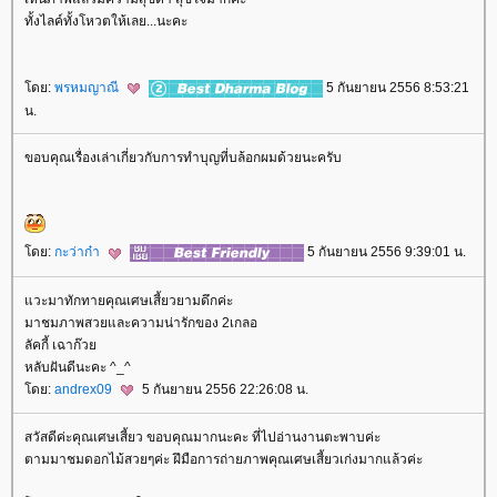
ทั้งไลค์ทั้งโหวตให้เลย...นะคะ
ดย:
พรหมญาณี
5 กันยายน 2556 8:53:21
น.
ขอบคุณเรื่องเล่าเกี่ยวกับการทำบุญที่บล้อกผมด้วยนะครับ
ดย:
กะว่าก๋า
5 กันยายน 2556 9:39:01 น.
วะมาทักทายคุณเศษเสี้ยวยามดึกค่ะ
มาชมภาพสวยและความน่ารักของ 2เกลอ
ลัคกี้ เฉาก๊ว
หลับฝันดีนะคะ ^_^
ดย:
andrex09
5 กันยายน 2556 22:26:08 น.
สวัสดีค่ะคุณเศษเสี้ยว ขอบคุณมากนะคะ ที่ไปอ่านงานตะพาบค่ะ
ตามมาชมดอกไม้สวยๆค่ะ ฝึมือการถ่ายภาพคุณเศษเสี้ยวเก่งมากแล้วค่ะ