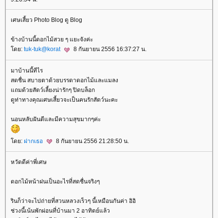
เศษเสี้ยว Photo Blog ดู Blog
ข้างบ้านนี้ดอกไม้สวย ๆ แยะจังค่ะ
ดย:
tuk-tuk@korat
8 กันยายน 2556 16:37:27 น.
มาบ้านนี้ทีไร
สดชื่น สบายตาด้วยบรรดาดอกไม้และแมลง
ถมด้วยสัตว์เลี้ยงน่ารักๆ ปิดบล็อก
ดูท่าทางคุณเศษเสี้ยวจะเป็นคนรักสัตว์นะคะ
นอนหลับฝันดีและมีความสุขมากๆค่ะ
ดย:
ฝากเธอ
8 กันยายน 2556 21:28:50 น.
หวัดดีค่าพี่เศษ
ดอกไม้หน้าฝนเป็นอะไรที่สดชื่นจริงๆ
รินก็ว่าจะไปถ่ายที่สวนหลวงเร็วๆ นี้เหมือนกันค่า อิอิ
ช่วงนี้เน้นพักผ่อนที่บ้านมา 2 อาทิตย์แล้ว