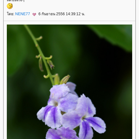
สดชื่นจริงๆ
ดย:
NENE77
6 กันยายน 2556 14:39:12 น.