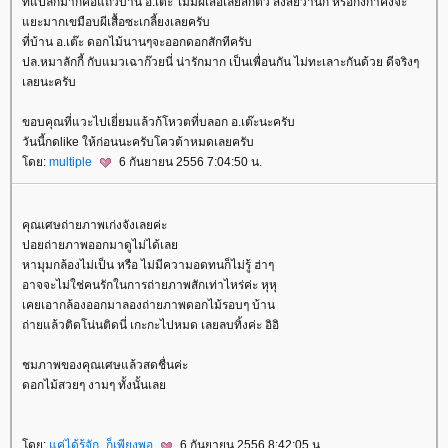
ที่แปลกมากคือแถวบ้าน อ.เต๊ะ ไม่มีผีเสื้อเลยสักตัว สงสัยว่านก หรือกิ้งก่าคงจะ
ะมากเขมือบผีเสื้อซะเกลี้ยงเลยครับ
ที่บ้าน อ.เต๊ะ ดอกไม้นานๆจะออกดอกสักทีครับ
ปล.หมาลักกี้ กับแมวเฉาก๊วยนี่ น่ารักมาก เป็นเพื่อนกัน ไม่ทะเลาะกันด้วย ดีจริงๆ
เลยนะครับ
ขอบคุณที่แวะไปเยี่ยมแล้วก้โหวตที่บลอก อ.เต๊ะนะครับ
วันนี้กดlike ให้ก่อนนะครับโควต้าหมดเลยครับ
ดย:
multiple
6 กันยายน 2556 7:04:50 น.
คุณเศษถ่ายภาพเก่งจังเลยค่ะ
ปอยถ่ายภาพออกมาดูไม่ได้เล
หามุมกล้องไม่เป็น หรือ ไม่มีความอดทนก็ไม่รู้ ฮ่าๆ
อาจจะไม่ใช่คนรักในการถ่ายภาพสักเท่าไหร่ค่ะ หุหุ
เคยเอากล้องออกมาลองถ่ายภาพดอกไม้รอบๆ บ้าน
ถ่ายแล้วติดโน่นติดนี่ เกะกะไปหมด เลยลบทิ้งค่ะ อิอิ
ชมภาพของคุณเศษแล้วสดชื่นค่ะ
ดอกไม้สวยๆ งามๆ ทั้งนั้นเล
ดย:
ค่ได้รู้จัก_ก็เพียงพอ
6 กันยายน 2556 8:42:05 น.