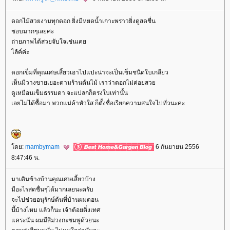
ดอกไม้สวยงามทุกดอก ยิ่งมีหยดน้ำเกาะพราวยิ่งดูสดชื่น
ชอบมากๆเลยค่ะ
ถ่ายภาพได้สวยจับใจเช่นเค
ไล้ค์ค่ะ
ดอกเข็มที่คุณเศษเสี้ยวเอาไปแปะน่าจะเป็นเข็มชนิดใบเกลียว
เห็นมีวางขายเยอะตามร้านต้นไม้ เราว่าดอกไม่ค่อยสว
ดูเหมือนเข็มธรรมดา จะแปลกก็ตรงใบเท่านั้น
เลยไม่ได้ซื้อมา พวกแม่ค้าหัวใส ก็ตั้งชื่อเรียกความสนใจไปทั่วนะคะ
ดย:
mambymam
6 กันยายน 2556
8:47:46 น.
มาเดินข้างบ้านคุณเศษเสี้ยวบ้าง
มีอะไรสดชื่นๆได้มากเลยนะครับ
จะไปช่วยอนุรักษ์ต้นที่บ้านผมตอน
นี้บ้างไหม แล้วก็นะ เจ้าต้อยติ่งเทศ
คระนั่น ผมมีสีม่วงกะชมพูด้วยนะ