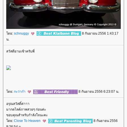
ดย:
schnuggy
8 กันยายน 2556 1:43:17
น.
สวัสดียามเช้าครับพี่
ดย:
กะว่าก๋า
8 กันยายน 2556 6:23:07 น.
อรุณสวัสดิ์ค่าาา
มากดไลค์ภาพสวยๆ ก่อนค่ะ
ขอบคุณสำหรับกำลังใจนะคะ
ดย:
Close To Heaven
8 กันยายน 2556
9:26:54 น.