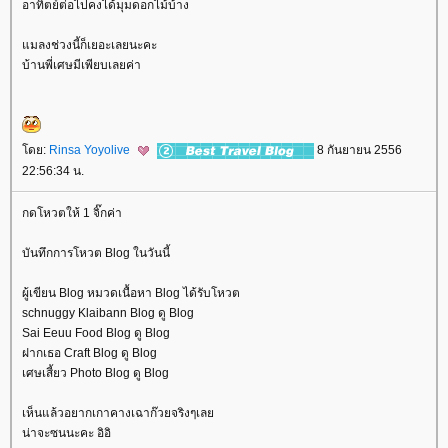
อาทิตย์ต่อไปคงได้มุมดอกไม้บ้าง
มลงช่วงนี้ก็เยอะเลยนะคะ
บ้านพี่เศษมีเพียบเลยค่า
ดย:
Rinsa Yoyolive
8 กันยายน 2556
22:56:34 น.
กดโหวตให้ 1 จิ๊กค่า
บันทึกการโหวต Blog ในวันนี้
ผู้เขียน Blog หมวดเนื้อหา Blog ได้รับโหวต
schnuggy Klaibann Blog ดู Blog
Sai Eeuu Food Blog ดู Blog
ฝากเธอ Craft Blog ดู Blog
เศษเสี้ยว Photo Blog ดู Blog
เห็นแล้วอยากเกาคางเฉาก๊วยจริงๆเล
น่าจะซนนะคะ อิอิ