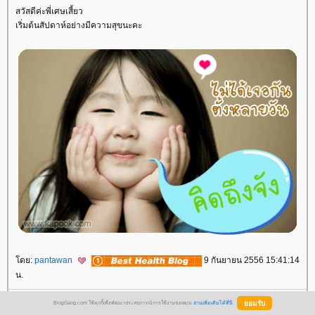
สวัสดีค่ะพี่เศษเสี้ยว
เริ่มต้นสัปดาห์อย่างมีความสุขนะคะ
ดย:
pantawan
9 กันยายน 2556 15:41:14
น.
ขอบคุณ คุณเศษเสี้ยวค่ะ แวะมาเที่ยววัดกับพี่ด้วย มาชิมขนมไหว้พระจันทร์ด้ว
BlogGang.com ใช้คุกกี้เพื่อพัฒนาประสบการณ์การใช้งานของคุณ
อ่านเพิ่มเติมได้ที่นี่