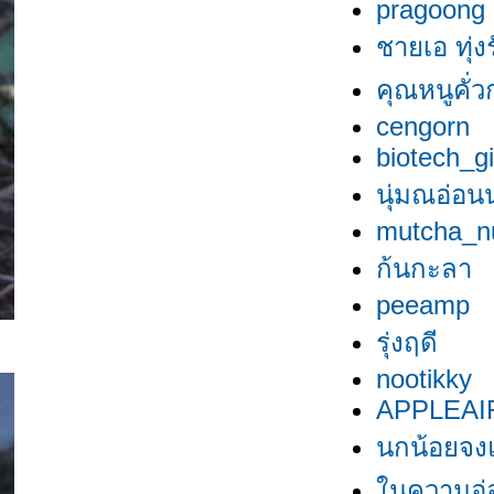
pragoong
ชายเอ ทุ่ง
คุณหนูคั่วก
cengorn
biotech_gi
นุ่มณอ่อน
mutcha_n
ก้นกะลา
peeamp
รุ่งฤดี
nootikky
APPLEAI
นกน้อยจง
นความอ่