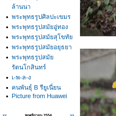
ล้านนา
พระพุทธรูปศิลปะเขมร
พระพุทธรูปสมัยอู่ทอง
พระพุทธรูปสมัยสุโขทั
พระพุทธรูปสมัยอยุธยา
พระพุทธรูปสมั
รัตนโกสินทร์
เ-พ-ล-ง
คนพันธุ์ B รียูเนี่ยน
Picture from Huawei
<<
พฤศจิกายน 2554
>>