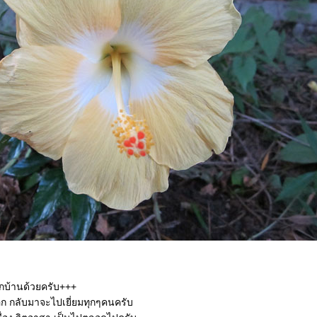
ฝากบ้านด้วยครับ+++
ล็ิอก กลับมาจะไปเยี่ยมทุกๆคนครับ