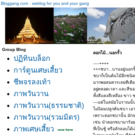
Bloggang.com : weblog for you and your gang
Group Blog
ดอกไม้...นอกรั้ว
ปฏิทินบล็อก
----++++
การ์ตูนเศษเสี้ยว
+++ชบา...บานอยู่นอกรั
ชบาก็เป็นต้นไม้อีกชนิด
ชีพจรลงเท้า
มากพอสมควรเลยทีเดีย
อยู่ตลอดเวลา และสีขอ
ภาพวันวาน
ทั้งสีแดงสีเหลือง ขาว ช
---แต่ในสมัยโบราณนั้น
ภาพวันวาน(ธรรมชาติ)
ไม่นิยมปลูกต้นชบา เอ
ภาพวันวาน(รวมมิตร)
เพราะดอกชบานั้น มักจะถู
เช่น นำดอกชบามาร้อ
ภาพเศษเสี้ยว
ที่เป็นชู้ หรือลักลอบไ