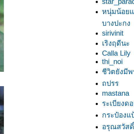
star_para
หนุ่มน้อยแ
บางปะกง
sirivinit
เริงฤดีนะ
Calla Lily
thi_noi
ชีวิตยังมีพ
ถปรร
mastana
ระเบียงดอ
กระป๋องแป้
อรุณสวัสดิ์