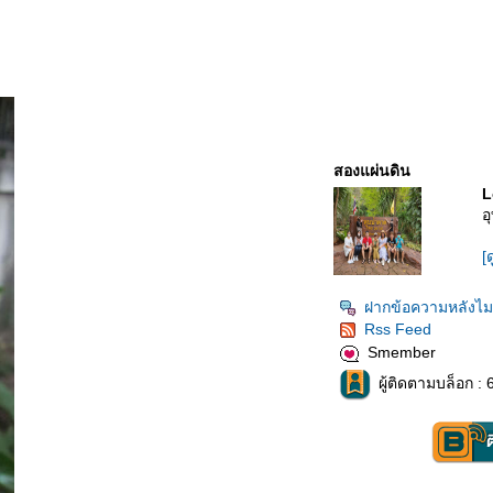
สองแผ่นดิน
L
อ
[
ฝากข้อความหลังไม
Rss Feed
Smember
ผู้ติดตามบล็อก : 