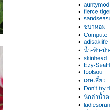
auntymod
fierce-tige
sandseas
ชบาหอม
Compute
adisaklife
น้ำ-ฟ้า-ป่
skinhead
Ezy-SeaHi
foolsoul
เศษเสี้ยว
Don't try 
นักล่าน้ำ
ladiesora