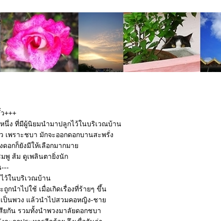
้ว+++
หนึ่ง ที่มีผู้นิยมนำมาปลูกไว้ในบริเวณบ้าน
ว เพราะชบา มักจะออกดอกบานสะพรั่ง
งดอกก็ยังมีให้เลือกมากมา
มพู ส้ม ดูเพลินตายิ่งนัก
---
าไว้ในบริเวณบ้าน
กนำไปใช้ เมื่อเกิดเรื่องที่ร้ายๆ ขึ้น
ยเป็นพวง แล้วนำไปสวมคอหญิง-ชา
ด้เสียกัน รวมทั้งนำพวงมาลัยดอกชบา