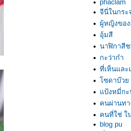
phaclam
จีนี่ในกระ
ผู้หญิงขอ
อุ้มสี
นาฬิกาสีช
กะว่าก๋า
ที่เห็นและ
ซดาบ๊ว
ป้งหมี่กะป
คนผ่านทา
คนที่ใช่ ใน
blog pu