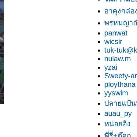
อาคุงกล่อ
พรหมญาณ
panwat
wicsir
tuk-tuk@k
nulaw.m
yzai
Sweety-ar
ploythana
yyswim
ปลายแป้นพ
auau_py
หน่อยอิง
พี่รี่+ต๊อก