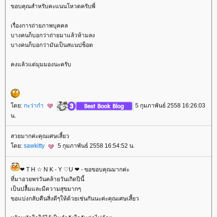
ขอบคุณสำหรับคะแนนโหวตครับพี่
เรื่องการถ่ายภาพบุคคล
บางคนก็บอกว่าถ่ายมาแล้วห้ามลง
บางคนก็บอกว่ามันเป็นสแนปช็อต
คงแล้วแต่มุมมองนะครับ
ดย:
กะว่าก๋า
5 กุมภาพันธ์ 2558 16:26:03
น.
สวยมากค่ะคุณเศษเสี้ยว
ดย:
sawkitty
5 กุมภาพันธ์ 2558 16:54:52 น.
❤ T H ☆ N K - Y ♡U ❤ - ขอขอบคุณมากค่ะ
ที่มาอวยพรวันคล้ายวันเกิดปีนี้
เป็นปลื้มและมีความสุขมากๆ
ขอแบ่งกลับคืนสิ่งดีๆให้ด้วยเช่นกันนะค่ะคุณเศษเสี้ยว