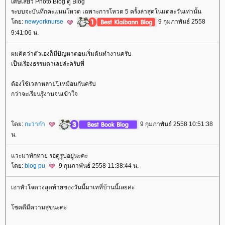
เศษเสี้ยว Photo Blog ดู Blog
ระบบจะบันทึกคะแนนโหวต เฉพาะการโหวต 5 ครั้งล่าสุดในแต่ละวันเท่านั้น
ดย:
newyorknurse
9 กุมภาพันธ์ 2558
9:41:06 น.
ผมคิดว่าตัวเองก็มีปัญหาตอนเริ่มต้นทำงานครับ
เป็นเรื่องธรรมดาเลยล่ะครับพี่
ต้องใช้เวลาหลายปีเหมือนกันครับ
กว่าจะเรียนรู้งานจนเข้าใจ
ดย:
กะว่าก๋า
9 กุมภาพันธ์ 2558 10:51:38
น.
วะมาทักทาย รอดูรูปอยู่นะคะ
ดย:
blog pu
9 กุมภาพันธ์ 2558 11:38:44 น.
เอาหัวใจดวงสุดท้ายของวันนี้มาเทที่บ้านนี้เลยค่ะ
ชคดีมีความสุขนะคะ