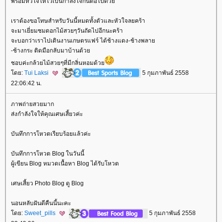
พร้อมหัวใจให้ไว้เป็นกำลังใจกันต่อไปด้ว
เราต้องขอโทษสำหรับวันนี้หมดทั้งตัวและหัวใจลยคร้า
จะมาเยี่ยมชมดอกไม้สวยๆวันถัดไปอีกนะคร้า
จะบอกว่าเราไปเดินงานเกษตรแฟร์ ได้ช้างแดง-ช้างพลา
-ช้างกระ ติดมือกลับมาบ้านด้ว
ชอบค่ะกล้วยไม้สวยๆที่มีกลิ่นหอมด้ว
ดย:
Tui Laksi
5 กุมภาพันธ์ 2558
22:06:42 น.
ภาพถ่ายสวยมาก
ส่งกำลังใจให้คุณเศษเสี้ยวค่ะ
บันทึกการโหวตเรียบร้อยแล้วค่ะ
บันทึกการโหวต Blog ในวันนี้
ผู้เขียน Blog หมวดเนื้อหา Blog ได้รับโหวต
เศษเสี้ยว Photo Blog ดู Blog
นอนหลับฝันดีคืนนี้นะคะ
ดย:
Sweet_pills
5 กุมภาพันธ์ 2558