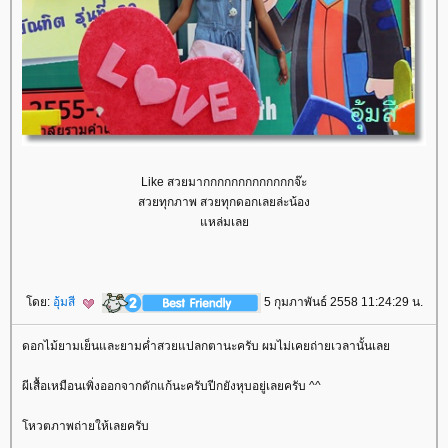
Like สวยมากกกกกกกกกกกกกจ๊ะ
สวยทุกภาพ สวยทุกดอกเลยล่ะน้อง
หล่มเล
ดย:
อุ้มสี
5 กุมภาพันธ์ 2558 11:24:29 น.
ดอกไม้ยามเย็นและยามค่ำสวยแปลกตานะครับ ผมไม่เคยถ่ายเวลานั้นเล
ผีเสื้อเหมือนเพิ่งออกจากดักแก้นะครับปีกยังหุบอยู่เลยครับ ^^
หวตภาพถ่ายให้เลยครับ