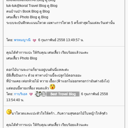
foreverlovemom Art Blog ดู Blog
tuk-tuk@korat Travel Blog ดู Blog
คนบ้านป่า Book Blog ดู Blog
เศษเสี้ยว Photo Blog ดู Blog
ระบบจะบันทึกคะแนนโหวต เฉพาะการโหวต 5 ครั้งล่าสุดในแต่ละวันเท่านั้น
ดย:
พรหมญาณี
6 กุมภาพันธ์ 2558 13:49:57 น.
คุณได้ทำการแปะ ให้กับคุณ เศษเสี้ยว เรียบร้อยแล้วนะคะ
เศษเสี้ยว Photo Blog
ดอกไม้บานจะงามก็ยามอยู่บนต้นนี่แหละค่ะ
มีผีเสื้อบินเกาะ ด้วย ท่าทางบ้านนี้จะปลูกไม้ดอกเยอะ
ที่บ้านเคย เห่อกล้วยไม้ หวาย เอื้อง (ฟ้าแยกไม่ออกหรอกว่ามันต่างยังไง)
ต่ตอนนี้หายเกลี้ยง หมดแล้ว
ดย:
กาบริเอล
6 กุมภาพันธ์ 2558
13:54:40 น.
มาโหวตและแปะหัวใจให้คร้า...กับความสุขดอกไม้ใบหญ้าใกล้ๆตัว
คุณได้ทำการแปะ ให้กับคุณ เศษเสี้ยว เรียบร้อยแล้วนะคะ