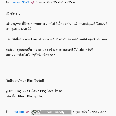
ดย:
kwan_3023
5 กุมภาพันธ์ 2558 6:55:25 น.
สวัสดีคร้าบ
เค้าว่าผู้ชายนี่ถ้าชอบถ่ายภาพ ดอกไม้ ผีเสื้อ จะเป้นคนมีอารมณ์สุนทรี โรแมนติค
มากๆเลยนะครับ อิอิ
ล้วก้ผีเสื้อนี่ อ.เต๊ะ ไม่เคยถ่ายสำเร็จสักที เข้าใกล้พวกก้บินหนีหัวซุกหัวซุนหมด
สงสัยว่า คุณเศษเสี้ยว เอากาวตราช้าง ทาตามดอกไม้ไว้เปล่าครับนี่
ขนาดจ่อกล้องไปใกล้ๆยังนิ่ง เชียว 555
บันทึกการโหวต Blog ในวันนี้
ผู้เขียน Blog หมวดเนื้อหา Blog ได้รับโหวต
เศษเสี้ยว Photo Blog ดู Blog
ดย:
multiple
5 กุมภาพันธ์ 2558 7:32:42