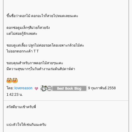
ขึ้นชื่อว่าดอกไม้ ดอกอะไรก็สวยไปหมดเลยนะคะ
ดอกช่อตูมเล็กๆสีม่วยก็สวยจัง
ต่ไม่ค่อยรู้จักเลยค่ะ
ชอบดูแต่เลี้ยง ปลูกไม่ค่อยรอดโดยเฉพาะกล้วยไม้ค่ะ
ไม่ออกดอกกะเค้า T T
ขอบคุณสำหรับภาพดอกไม้สวยๆนะคะ
มีความสุขมากๆในวันทำงานเร่มต้นสัปดาห์ค่า
ดย:
lovereason
9 กุมภาพันธ์ 2558
1:42:23 น.
สวัสดียามเช้าครับพี่
ปะหัวใจให้เช่นกันนะครับ