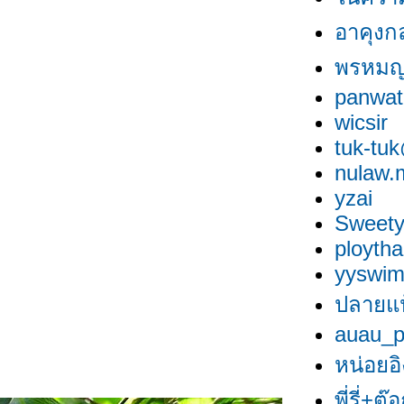
อาคุงก
พรหมญ
panwat
wicsir
tuk-tu
nulaw.
yzai
Sweety
ployth
yyswi
ปลายแป
auau_
หน่อยอิ
พี่รี่+ต๊