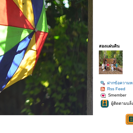
สองแผ่นดิน
ฝากข้อความหล
Rss Feed
Smember
ผู้ติดตามบล็