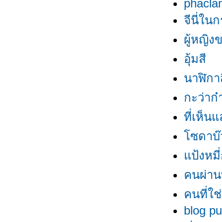
phacla
จีนี่ใน
ผู้หญิ
อุ้มสี
นาฬิกา
กะว่าก๋
ที่เห็น
ซดาบ
ป้งหมี่
คนผ่า
คนที่ใช่
blog pu