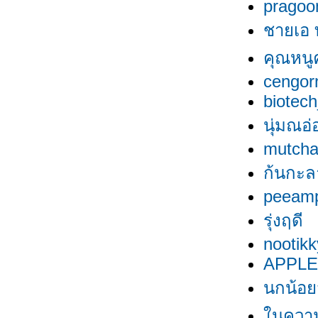
pragoo
ชายเอ ท
คุณหนูคั
cengor
biotech
นุ่มณอ่
mutch
ก้นกะล
peeam
รุ่งฤดี
nootikk
APPLE
นกน้อย
นความ