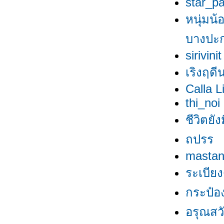
star_pa
หนุ่มน้
บางปะ
sirivinit
เริงฤดี
Calla Li
thi_noi
ชีวิตยัง
ถปรร
masta
ระเบีย
กระป๋อง
อรุณสวัส