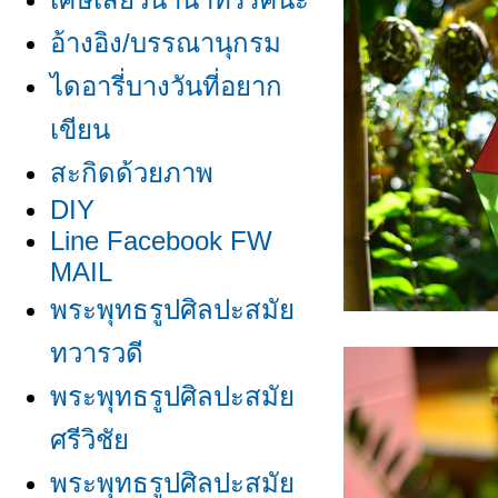
อ้างอิง/บรรณานุกรม
ไดอารี่บางวันที่อยาก
เขียน
สะกิดด้วยภาพ
DIY
Line Facebook FW
MAIL
พระพุทธรูปศิลปะสมั
ทวารวดี
พระพุทธรูปศิลปะสมั
ศรีวิชั
พระพุทธรูปศิลปะสมั