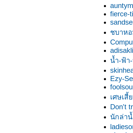
aunty
fierce-t
sandse
ชบาหอ
Compu
adisakl
น้ำ-ฟ้า
skinhe
Ezy-Se
foolsou
เศษเสี้
Don't t
นักล่าน
ladies