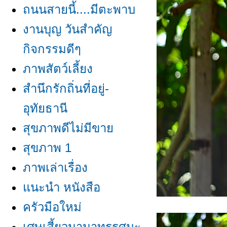
ถนนสายนี้....มีตะพาบ
งานบุญ วันสำคัญ
กิจกรรมดีๆ
ภาพสัตว์เลี้ยง
สำนึกรักถิ่นที่อยู่-
อุทัยธานี
สุขภาพดีไม่มีขา
สุขภาพ 1
ภาพเล่าเรื่อง
นะนำ หนังสือ
ครัวมือใหม่
เศษเสี้ยวนานาทรรศนะ