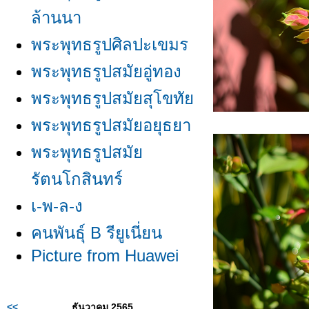
ล้านนา
พระพุทธรูปศิลปะเขมร
พระพุทธรูปสมัยอู่ทอง
พระพุทธรูปสมัยสุโขทั
พระพุทธรูปสมัยอยุธยา
พระพุทธรูปสมั
รัตนโกสินทร์
เ-พ-ล-ง
คนพันธุ์ B รียูเนี่ยน
Picture from Huawei
<<
ธันวาคม 2565