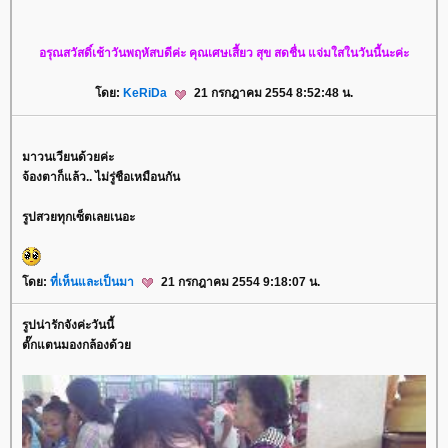
อรุณสวัสดิ์เช้าวันพฤหัสบดีค่ะ คุณเศษเสี้ยว สุข สดชื่น แจ่มใสในวันนี้นะค่ะ
ดย:
KeRiDa
21 กรกฎาคม 2554 8:52:48 น.
มาวนเวียนด้วยค่ะ
จ้องตาก็แล้ว.. ไม่รู่ชือเหมือนกัน
รูปสวยทุกเซ็ตเลยเนอะ
ดย:
ที่เห็นและเป็นมา
21 กรกฎาคม 2554 9:18:07 น.
รูปน่ารักจังค่ะวันนี้
ตั๊กแตนมองกล้องด้ว