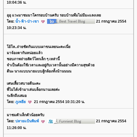
10:04:36 น.
อุอุ แวะมาชมมาโครรอบบ้านครับ รอบบ้านพ๊มไม่มีมะแลงเล
ดย:
น้ำ-ฟ้า-ป่า-เขา
21 กรกฎาคม 2554
10:23:34 น.
อ้โห..ถ่ายชัดกันแบบเผาขนเลยนะคะเนี่
มาจ้องตากันหน่อยแล้ว
ชอบภาพถ่ายสัตว์โลกเล็ก ๆ เหล่านี้
จำเป็นต้องใช้เวลาและอยู่กับเวลานั้นอย่างมีความสุขด้ว
ดีนะ นางแบบนายแบบสู้กล้องทั้งน้านนนน
เศษเสี้ยวสบายดีนะคะ
พี่ไม่ได้เข้ามาเล่นบล็อกนานเลยค่ะ
ระลึกถึงเสมอ
ดย:
ภูเพยี
21 กรกฎาคม 2554 10:31:20 น.
มาชมตัวเล็กตัวน้อยครับ
ดย:
ปลายแป้นพิมพ์
21 กรกฎาคม 2554
11:26:00 น.