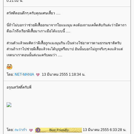
0:21:02 น.
สวัสดีตอนดึกๆ ครับคุณเศษเสี้ยว .....
นี่ถ้าไม่บอกว่าช่วยผีเสื้ออกมาจากใยแมงมุม คงต้องถามเคล็ดลับกันล่ะว่ามีคาถา
ดีอะไรถึงเรียกผีเสื้อมาเกาะมือได้แบบนี้ .....
ส่วนตัวแล้วผมคิดว่าผีเสื้อถูกแมงมุมกิน เป็นห่วงโซ่อาหารตามธรรมชาติครับ
ส่วนถ้าเราไปช่วยผีเสื้อแล้วจะได้บุญหรือบาป อันนั้นบอกไม่ถูกจริงๆ คงแล้วแต่
เจตนาเราตอนนั้นล่ะนะครับผมว่า .....
ดย:
NET-MANIA
13 มีนาคม 2555 1:18:34 น.
อรุณสวัสดิ์ครับพี่
ดย:
กะว่าก๋า
13 มีนาคม 2555 6:33:28 น.