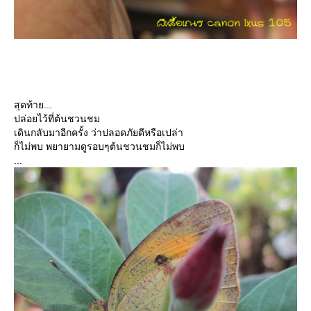
สุดท้าย...
ปล่อยไว้ที่ต้นชวนชม
เดินกลับมาอีกครั้ง ว่าปลอดภัยดีหรือเปล่า
ก็ไม่พบ พยายามดูรอบๆต้นชวนชมก็ไม่พบ
...