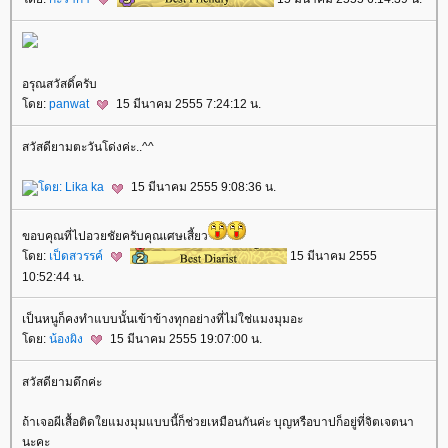
อรุณสวัสดิ์ครับ
ดย:
panwat
15 มีนาคม 2555 7:24:12 น.
สวัสดียามตะวันโด่งค่ะ..^^
ดย:
Lika ka
15 มีนาคม 2555 9:08:36 น.
ขอบคุณที่ไปอวยชัยครับคุณเศษเสี้ยว
ดย:
เป็ดสวรรค์
15 มีนาคม 2555
10:52:44 น.
เป็นหนูก็คงทำแบบนั้นเข้าข้างทุกอย่างที่ไม่ใช่แมงมุมอะ
ดย:
น้องผิง
15 มีนาคม 2555 19:07:00 น.
สวัสดียามดึกค่ะ
ถ้าเจอผีเสื้อติดใยแมงมุมแบบนี้ก็ช่วยเหมือนกันค่ะ บุญหรือบาปก็อยู่ที่จิตเจตนา
นะคะ