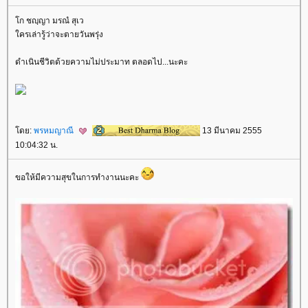
ก ชญฺญา มรณํ สุเว
ครเล่ารู้ว่าจะตายวันพรุ่ง
ดำเนินชีวิตด้วยความไม่ประมาท ตลอดไป...นะคะ
ดย:
พรหมญาณี
13 มีนาคม 2555
10:04:32 น.
ขอให้มีความสุขในการทำงานนะคะ