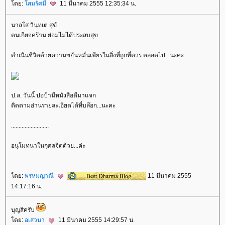
ดย:
สมรัศมี
11 มีนาคม 2555 12:35:34 น.
นาลโส วินฺทเต สุขํ
คนเกียจคร้าน ย่อมไม่ได้ประสบสุข
ดำเนินชีวิตด้วยความขยันหมั่นเพียรในสิ่งที่ถูกที่ควร ตลอดไป...นะคะ
ป.ล. วันนี้ ปอป้ามีหนังสือดีมาแจก
ติดตามอ่านรายละเอียดได้ที่บล๊อก...นะคะ
.........................
อนุโมทนาในกุศลจิตด้วย...ค่ะ
ดย:
พรหมญาณี
11 มีนาคม 2555
14:17:16 น.
บุญสิครับ
ดย:
อเสวนา
11 มีนาคม 2555 14:29:57 น.