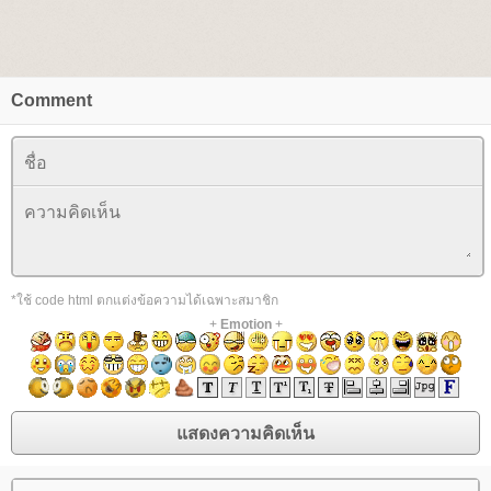
Comment
*ใช้ code html ตกแต่งข้อความได้เฉพาะสมาชิก
+
Emotion
+