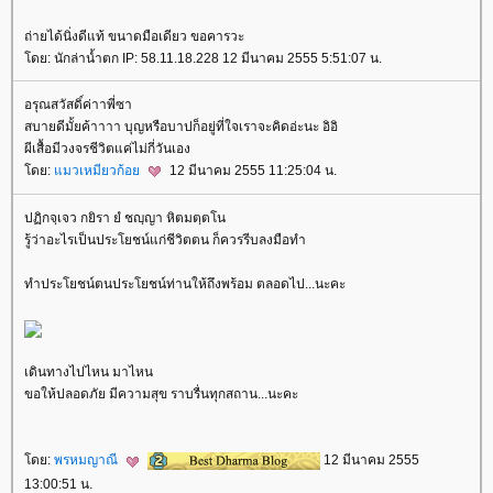
ถ่ายได้นิ่งดีแท้ ขนาดมือเดียว ขอคารวะ
ดย: นักล่าน้ำตก IP: 58.11.18.228 12 มีนาคม 2555 5:51:07 น.
อรุณสวัสดิ์ค่าาพี่ซา
สบายดีมั้ยค้าาาา บุญหรือบาปก็อยู่ที่ใจเราจะคิดอ่ะนะ อิอิ
ผีเสื้อมีวงจรชีวิตแค่ไม่กี่วันเอง
ดย:
มวเหมียวก้อ
12 มีนาคม 2555 11:25:04 น.
ปฏิกจฺเจว กยิรา ยํ ชญฺญา หิตมตฺตโน
รู้ว่าอะไรเป็นประโยชน์แก่ชีวิตตน ก็ควรรีบลงมือทำ
ทำประโยชน์ตนประโยชน์ท่านให้ถึงพร้อม ตลอดไป...นะคะ
เดินทางไปไหน มาไหน
ขอให้ปลอดภัย มีความสุข ราบรื่นทุกสถาน...นะคะ
ดย:
พรหมญาณี
12 มีนาคม 2555
13:00:51 น.