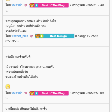
ดย:
กะว่าก๋า
7 กรกฎาคม 2565 5:12:40
น.
ขอบคุณคุณซามากนะคะสำหรับกำลังใจ
เมนูนี้แปลกสำหรับที่บ้านด้วยค่ะ
ราตรีสวัสดิ์นะคะ
ดย:
Sweet_pills
8 กรกฎาคม 2565
0:53:35 น.
สวัสดียามเช้าครับพี่
เมื่อวานช่างโทรมาขอหยุดงานเลยครับ
เพราะฝนตกทั้งวัน
ขนของย้ายบ้านไม่ได้ครับ
ดย:
กะว่าก๋า
8 กรกฎาคม 2565 5:59:09
น.
มาเยี่ยมค่ะ เห็นดอกไม้แล้วสดชื่น