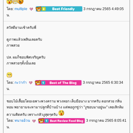
ดย:
multiple
3 กรกฎาคม 2565 4:49:05
น.
สวัสดียามเช้าครับพี่
ดูภาพแล้วเพลินเลยครับ
ภาพสว
ปล. ผมก็ชอบพิศเจริญครับ
ภาพสวยๆทั้งนั้นเล
ดย:
กะว่าก๋า
3 กรกฎาคม 2565 6:30:34
น.
ชอบไม้เลื้อยโดยเฉพาะพวงคราม พวงหยก เล็บมือนาง มากครับ ดอกสวย กลิ่น
หอม พยายามจะหามาปลูกที่บ้านบ้าง แต่พอถูกขู่ว่า "งูชอบมาอยู่นะ" เลยเลิกล้ม
ความคิดครับ เพราะกลัวงูสุดๆครับ
ดย:
ทนายอ้วน
3 กรกฎาคม 2565 8:05:41
น.