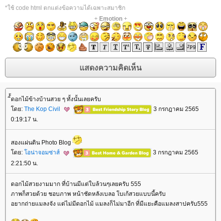
*ใช้ code html ตกแต่งข้อความได้เฉพาะสมาชิก
+
Emotion
+
ิ้้ดอกไม้ข้างบ้านสวย ๆ ทั้งนั้นเลยครับ
ดย:
The Kop Civil
3 กรกฎาคม 2565
0:19:17 น.
สองแผ่นดิน Photo Blog
ดย:
อน่าจอมซ่าส์
3 กรกฎาคม 2565
2:21:50 น.
ดอกไม้สวยงามมาก ที่บ้านมีแต่ใบล้วนๆเลยครับ 555
ภาพก็สวยด้วย ชอบภาพ หน้าชัดหลังเบลอ โบเก้สวยแบบนี้ครับ
อยากถ่ายแมลงจัง แต่ไม่มีดอกไม้ แมลงก็ไม่มาอีก ที่มีแยะคือแมลงสาปครับ555