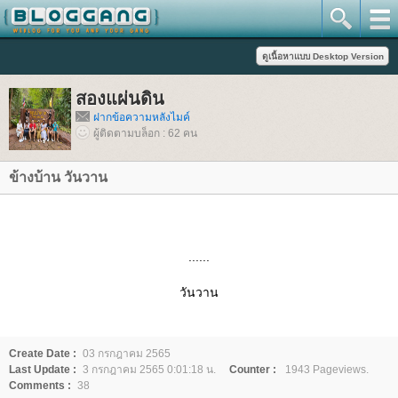
สองแผ่นดิน
ฝากข้อความหลังไมค์
ผู้ติดตามบล็อก : 62 คน
ข้างบ้าน วันวาน
......
วันวาน
Create Date :
03 กรกฎาคม 2565
Last Update :
3 กรกฎาคม 2565 0:01:18 น.
Counter :
1943 Pageviews.
Comments :
38