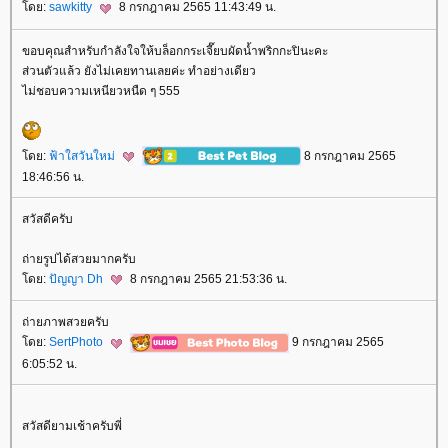
ดย:
sawkitty
8 กรกฎาคม 2565 11:43:49 น.
ขอบคุณสำหรับกำลังใจให้บล็อกกระเจี๊ยบผัดน้ำพริกกะปินะคะ
ส่วนตัวแล้ว ยังไม่เคยทานเลยค่ะ ทำอย่างเดียว
ไม่ชอบความเหนียวหนืด ๆ 555
ดย:
ฟ้าใสวันใหม่
8 กรกฎาคม 2565
18:46:56 น.
สวัสดีครับ
ถ่ายรูปได้สวยมากครับ
ดย:
ปัญญา Dh
8 กรกฎาคม 2565 21:53:36 น.
ถ่ายภาพสวยครับ
ดย:
SertPhoto
9 กรกฎาคม 2565
6:05:52 น.
สวัสดียามเช้าครับพี่