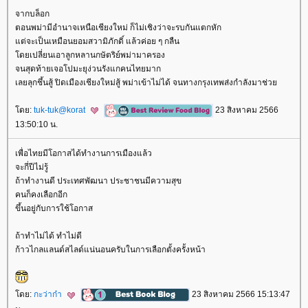
จากบล็อก
ตอนพม่ามีอำนาจเหนือเชียงใหม่ ก็ไม่เชิงว่าจะรบกันแตกหัก
ต่จะเป็นเหมือนยอมสวามิภักดิ์ แล้วค่อย ๆ กลืน
ดยเปลี่ยนเอาลูกหลานกษัตริย์พม่ามาครอง
จนสุดท้ายเจอโปมะยุง่วนรังแกคนไทยมาก
เลยลุกชึ้นสู้ ปิดเมืองเชียงใหม่สู้ พม่าเข้าไม่ได้ จนทางกรุงเทพส่งกำลังมาช่ว
ดย:
tuk-tuk@korat
23 สิงหาคม 2566
13:50:10 น.
เพื่อไทยมีโอกาสได้ทำงานการเมืองแล้ว
จะกี่ปีไม่รู้
ถ้าทำงานดี ประเทศพัฒนา ประชาชนมีความสุข
คนก็คงเลือกอีก
ขึ้นอยู่กับการใช้โอกาส
ถ้าทำไม่ได้ ทำไม่ดี
ก้าวไกลแลนด์สไลด์แน่นอนครับในการเลือกตั้งครั้งหน้า
ดย:
กะว่าก๋า
23 สิงหาคม 2566 15:13:47