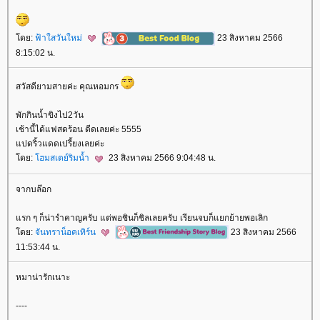
ดย:
ฟ้าใสวันใหม่
23 สิงหาคม 2566
8:15:02 น.
สวัสดียามสายค่ะ คุณหอมกร
พักกินน้ำขิงไป2วัน
เช้านี้ได้แฟสดร้อน ดีดเลยค่ะ 5555
ปดริ้วแดดเปรี้ยงเลยค่ะ
ดย:
ฮมสเตย์ริมน้ำ
23 สิงหาคม 2566 9:04:48 น.
จากบล๊อก
รก ๆ ก็น่ารำคาญครับ แต่พอชินก็ชิลเลยครับ เรียนจบก็แยกย้ายพอเลิก
ดย:
จันทราน็อคเทิร์น
23 สิงหาคม 2566
11:53:44 น.
หมาน่ารักเนาะ
----