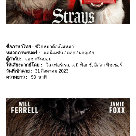
ชื่อภาษาไทย :
ชีวิตหมาต้องไม่หมา
หมวดภาพยนตร์ :
อนิเมชั่น / ตลก / ผจญภั
ผู้กำกับ:
จอช กรีนบอม
ห้เสียงพากย์โดย :
วิล เฟอร์เรล, เจมี่ ฟ็อกซ์, อิสลา ฟิชเชอร์
วันที่เข้าฉาย :
31 สิงหาคม 2023
ความยาว :
93 นาที