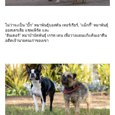
ไม่ว่าจะเป็น "บั๊ก" หมาพันธุ์บอสตัน เทอร์เรียร์, "แม็กกี้" หมาพันธุ์
ออสเตรเลีย แชพเพิร์ด และ
"ฮันเตอร์" หมาบำบัดพันธุ์ เกรท เดน เพื่อวางแผนแก้แค้นเอาคืน
อดีตเจ้านายคนเก่าของเขา