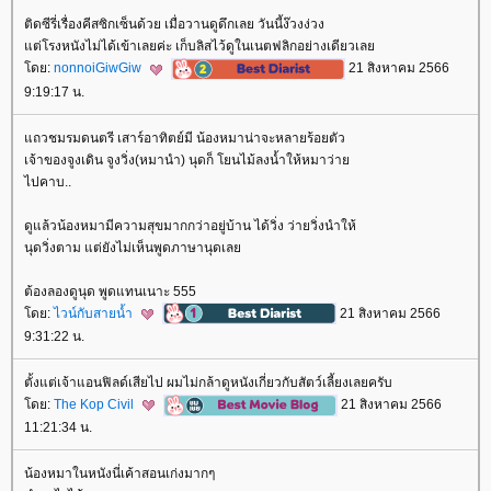
ติดซีรี่เรื่องคีสซิกเซ็นด้วย เมื่อวานดูดึกเลย วันนี้ง๊วงง่วง
ต่โรงหนังไม่ได้เข้าเลยค่ะ เก็บลิสไว้ดูในเนตฟลิกอย่างเดียวเล
ดย:
nonnoiGiwGiw
21 สิงหาคม 2566
9:19:17 น.
ถวชมรมดนตรี เสาร์อาทิตย์มี น้องหมาน่าจะหลายร้อยตัว
เจ้าของจูงเดิน จูงวิ่ง(หมานำ) นุดก็ โยนไม้ลงน้ำให้หมาว่า
ไปคาบ..
ดูแล้วน้องหมามีความสุขมากกว่าอยู่บ้าน ได้วิ่ง ว่ายวิ่งนำให้
นุดวิ่งตาม แต่ยังไม่เห็นพูดภาษานุดเล
ต้องลองดูนุด พูดแทนเนาะ 555
ดย:
ไวน์กับสายน้ำ
21 สิงหาคม 2566
9:31:22 น.
ตั้งแต่เจ้าแอนฟิลด์เสียไป ผมไม่กล้าดูหนังเกี่ยวกับสัตว์เลี้ยงเลยครับ
ดย:
The Kop Civil
21 สิงหาคม 2566
11:21:34 น.
น้องหมาในหนังนี่เค้าสอนเก่งมากๆ