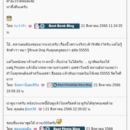
ทำอะไรได้หมดเล
น่าทึ่งดีนะครับ
ดย:
กะว่าก๋า
21 สิงหาคม 2566 11:34:35
น.
อ้...หลานผมต้องชอบมากแน่ๆ ครับ เรื่องนี้ เพราะจริงๆ เค้ารักสัตว?ครับ แต่ไม่รู้
จักคำว่า หมา รู้จักแต่ Dog กับคุณครูสอนว่า สุนัข 55555
ต่ในหนังหมาห้ามลำบาก ตกน้ำ เจ็บป่วย ไม่ได้ครับ .... ญาติผมร้องไห้
ค่ดู Frozen แล้วมีฉากทหารตามล่าเอลซ่า เอลซ่าวิ่งหนี หลานยังถามเลยว่า
ทำไมทุกคนต้องทำควีนเอลซ่า ฮืออออ แล้วหันมากอดร้องไห้เลย 55555 จิตใจดี
มาก
ดย:
จันทราน็อคเทิร์น
21 สิงหาคม 2566
16:56:16 น.
น่าดูมากครับ หนังประเภทนี้มันดูแล้วไม่เครียดด้วย ดูกันได้ทุกคนเลยด้ว
ดย: คุณต่อ (
toor36
) 21 สิงหาคม 2566 22:35:02 น.
ชอบที่มะหมาพูดได้ น่าจะ555ครับ
ดย:
สองแผ่นดิน
21 สิงหาคม 2566