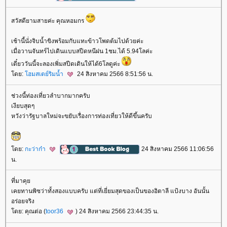
สวัสดียามสายค่ะ คุณหอมกร
เช้านี้นั่งจิบน้ำขิงพร้อมกับแทะข้าวโพดต้มไปด้วยค่ะ
เมื่อวานจันทร์ไปเดินแบบสปีดหนีฝน 1ชม.ได้ 5.94โลค่ะ
เดี๋ยววันนี้จะลองเพิ่มสปีดเดินให้ได้6โลดูค่ะ
ดย:
ฮมสเตย์ริมน้ำ
24 สิงหาคม 2566 8:51:56 น.
ช่วงนี้ท่องเที่ยวลำบากมากครับ
เงียบสุดๆ
หวังว่ารัฐบาลใหม่จะขยับเรื่องการท่องเที่ยวให้ดีขึ้นครับ
ดย:
กะว่าก๋า
24 สิงหาคม 2566 11:06:56
น.
ที่มาคุ
เคยทานพิซว่าทั้งสองแบบครับ แต่ที่เยี่ยมสุดของเป็นของอิตาลี แป้งบาง อันนั้น
อร่อยจริง
ดย: คุณต่อ (
toor36
) 24 สิงหาคม 2566 23:44:35 น.