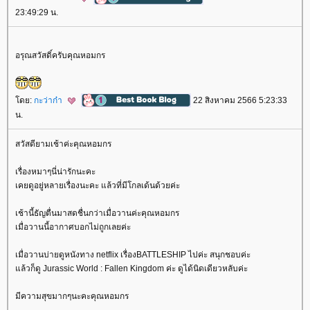
23:49:29 น.
อรุณสวัสดิ์ครับคุณหอมกร
ดย:
กะว่าก๋า
22 สิงหาคม 2566 5:23:33
น.
สวัสดียามเช้าค่ะคุณหอมกร
เรื่องหมาๆนี่น่ารักนะคะ
เคยดูอยู่หลายเรื่องนะคะ แล้วที่มีโกลเด้นด้วยค่ะ
เช้านี้ธัญตื่นมาสดชื่นกว่าเมื่อวานค่ะคุณหอมกร
เมื่อวานนี้อากาศบอกไม่ถูกเลยค่ะ
เมื่อวานบ่ายดูหนังทาง netflix เรื่องBATTLESHIP ไปค่ะ สนุกชอบค่ะ
ล้วก็ดู Jurassic World : Fallen Kingdom ค่ะ ดูได้นิดเดียวหลับค่ะ
มีความสุขมากๆนะคะคุณหอมกร