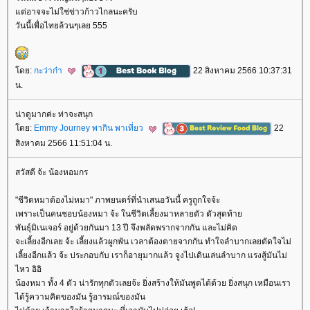
ต่อาจจะไม่ใช่ข่าวก้าวไกลนะครับ
วันนี้เพื่อไทยล้วนๆเลย 555
ดย:
กะว่าก๋า
22 สิงหาคม 2566 10:37:31
น.
น่าดูมากค่ะ ท่าจะสนุก
ดย:
Emmy Journey พากิน พาเที่ยว
22
สิงหาคม 2566 11:51:04 น.
สวัสดี จ้ะ น้องหอมกร
"ชีวิตหมาต้องไม่หมา" ภาพยนตร์ที่นำเสนอวันนี้ ครูถูกใจจ้ะ
เพราะเป็นคนชอบน้องหมา จ้ะ ในชีวิตเลี้ยงมาหลายตัว ตัวสุดท้า
พันธุ์มิเนเจอร์ อยู่ด้วยกันมา 13 ปี จึงพลัดพรากจากกัน และไม่คิด
จะเลี้ยงอีกเลย จ้ะ เลี้ยงแล้วผูกพัน เวลาต้องตายจากกัน ทำใจลำบากเลยตัดใจไม่
เลี้ยงอีกแล้ว จ้ะ ประกอบกับ เราก็อายุมากแล้ว จูงไปเดินเล่นลำบาก แรงสู้มันไม่
ไหว อิอิ
น้องหมา ทั้ง 4 ตัว น่ารักทุกตัวเลยจ้ะ ยิ่งสร้างให้มันพูดได้ด้วย ยิ่งสนุก เหมือนเรา
ได้รู้ความคิดของมัน รู้อารมณ์ของมัน