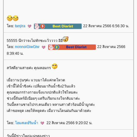
ดย:
tanjira
22 สิงหาคม 2566 6:56:30 น.
55555 นึกว่าจะไม่ทักซะแว้วววว อิอิ
ดย:
nonnoiGiwGiw
22 สิงหาคม 2566
8:39:40 น.
สวัสดียามสายค่ะ คุณหอมกร
เมื่อวานวุ่นๆค่ะ แวบมาได้แค่กดโหวต
เช้านี้ได้น้ำขิงค่ะ เปลี่ยนมากินน้ำขิง2วันแล้ว
คุณหอมกรร่างกายแข็งแรงปกติแล้วใช่ไหมคะ
ช่วงนี้จันทร์มีเนือยๆ แต่รีบเรียกแรงใจกลับมาค่ะ
วันนี้หลานชายไปรร.คนเดียว หลานสาวตัวร้อนมีน้ำมูกค่ะ
เค้าขอหยุด เลยให้หยุดค่ะ เมื่อวานโดนฝนกันมาด้วยค่ะ
ดย:
ฮมสเตย์ริมน้ำ
22 สิงหาคม 2566 9:20:02 น.
วันนี้มีข่าวใหญ่แน่ๆสองข่าว