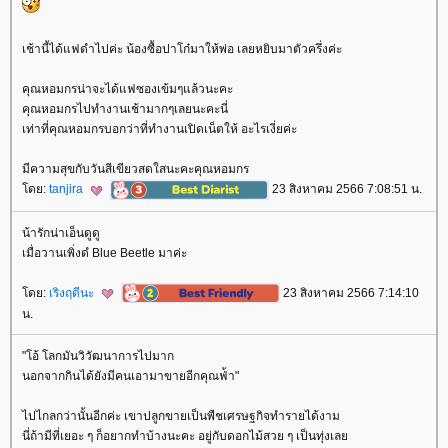
เช้านี้ได้แฟดำไปค่ะ น้องซื้อปาโก๋มาให้พ่อ เลยหยิบมาตัวครึ่งค่ะ
คุณหอมกรน่าจะได้แฟซองเข้มๆแล้วนะคะ
คุณหอมกรไปทำงานเช้ามากๆเลยนะคะนี่
เท่าที่คุณหอมกรบอกว่าที่ทำงานเปิดเน็ตให้ อะไรเงี่ยค่ะ
มีความสุขกับวันสีเขียวสดใสนะคะคุณหอมกร
ดย:
tanjira
23 สิงหาคม 2566 7:08:51 น.
น้ารักน่าเอ็นดูดู
เมื่อวานเพิ่งดํ Blue Beetle มาค่ะ
ดย:
เริงฤดีนะ
23 สิงหาคม 2566 7:14:10
น.
"โอ้ โลกมันวิวัฒนาการไปมาก
นอกจากกินได้ยังมีคนเอามาขายอีกคุณฟ่้า"
ไปไกลกว่านั้นอีกค่ะ เขาปลูกขายเป็นพืชเศรษฐกิจทำรายได้งาม
นี่ถ้ามีที่เยอะ ๆ ก็อยากทำบ้างนะคะ อยู่กับดอกไม้สวย ๆ เป็นทุ่งเล