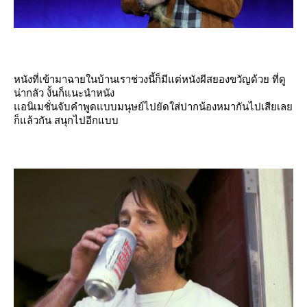
หนังที่เข้ามาฉายในบ้านเราช่วงนี้ก็มีแต่หนังผีสยองขวัญด้วย ที่ดู
น่ากลัว งั้นก็แนะนำหนัง
อนิเมชั่นจับคำพูดแบบมนุษย์ไปยัดใส่ปากน้องหมากันไปเสียเล
ก็แล้วกัน สนุกไปอีกแบบ