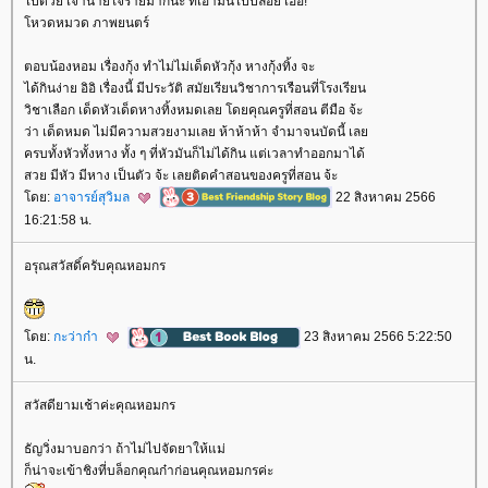
ไปด้วย เจ้านายใจร้ายมากนะ ที่เอามันไปปล่อย เฮ้อ!
หวดหมวด ภาพยนตร์
ตอบน้องหอม เรื่องกุ้ง ทำไม่ไม่เด็ดหัวกุ้ง หางกุ้งทิ้ง จะ
ได้กินง่าย อิอิ เรื่องนี้ มีประวัติ สมัยเรียนวิชาการเรือนที่โรงเรียน
วิชาเลือก เด็ดหัวเด็ดหางทิ้งหมดเลย โดยคุณครูที่สอน ตีมือ จ้ะ
ว่า เด็ดหมด ไม่มีความสวยงามเลย ห้าห้าห้า จำมาจนบัดนี้ เล
ครบทั้งหัวทั้งหาง ทั้ง ๆ ที่หัวมันก็ไม่ได้กิน แต่เวลาทำออกมาได้
สวย มีหัว มีหาง เป็นตัว จ้ะ เลยติดคำสอนของครูที่สอน จ้ะ
ดย:
อาจารย์สุวิมล
22 สิงหาคม 2566
16:21:58 น.
อรุณสวัสดิ์ครับคุณหอมกร
ดย:
กะว่าก๋า
23 สิงหาคม 2566 5:22:50
น.
สวัสดียามเช้าค่ะคุณหอมกร
ธัญวิ่งมาบอกว่า ถ้าไม่ไปจัดยาให้แม่
ก็น่าจะเข้าชิงที่บล็อกคุณก๋าก่อนคุณหอมกรค่ะ