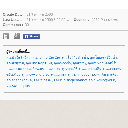
Create Date :
21 สิงหาคม 2566
Last Update :
21 สิงหาคม 2566 8:55:59 น.
Counter :
1232 Pageviews.
Comments :
30
ผู้โหวตบล็อกนี้...
คุณฟ้าใสวันใหม่
,
คุณnonnoiGiwGiw
,
คุณไวน์กับสายน้ำ
,
คุณโฮมสเตย์ริมน้ำ
,
คุณปรศุราม
,
คุณThe Kop Civil
,
คุณกะว่าก๋า
,
คุณkatoy
,
คุณจันทราน็อคเทิร์น
,
คุณสายหมอกและก้อนเมฆ
,
คุณhaiku
,
คุณtoor36
,
คุณสองแผ่นดิน
,
คุณนายแว่น
ขยันเที่ยว
,
คุณnewyorknurse
,
คุณtanjira
,
คุณEmmy Journey พากิน พาเที่ยว
,
คุณอาจารย์สุวิมล
,
คุณเริงฤดีนะ
,
คุณแมวเซาผู้น่าสงสาร
,
คุณtuk-tuk@korat
,
คุณSweet_pills