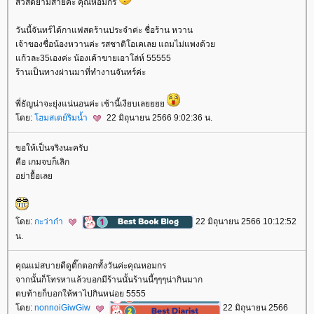
สวัสดียามสายค่ะ คุณหอมกร
วันนี้จันทร์ได้กาแฟสดร้านประจำค่ะ ชื่อร้าน หวาน
เจ้าของชื่อน้องหวานค่ะ รสชาติโอเคเลย แถมไม่แพงด้ว
ก้วละ35เองค่ะ น้องเค้าขายเอาโล่ห์ 55555
ร้านเป็นทางผ่านมาที่ทำงานจันทร์ค่ะ
พี่ธัญน่าจะยุ่งแน่นอนค่ะ เช้านี้เงียบเล
ดย:
ฮมสเตย์ริมน้ำ
22 มิถุนายน 2566 9:02:36 น.
ขอให้เป็นจริงนะครับ
คือ เกมจบก็เลิก
อย่ายื้อเล
ดย:
กะว่าก๋า
22 มิถุนายน 2566 10:12:52
น.
คุณแม่สบายดีดูติ๊กตอกทั้งวันค่ะคุณหอมกร
จากนั้นก็โทรหาแล้วบอกมีร้านนั้นร้านนี้ๆๆๆน่ากินมาก
ตบท้ายก็บอกให้พาไปกินหน่อย 5555
ดย:
nonnoiGiwGiw
22 มิถุนายน 2566