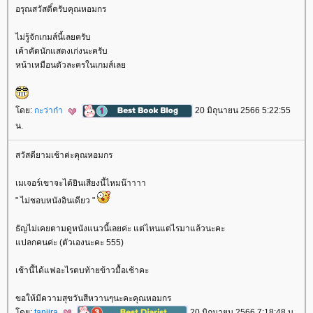
อรุณสวัสดิ์ครับคุณหอมกร
ไม่รู้จักเกมส์นี้เลยครับ
เค้าคัดนักแสดงเก่งนะครับ
หน้าเหมือนตัวละครในเกมส์เล
ดย:
กะว่าก๋า
20 มิถุนายน 2566 5:22:55
น.
สวัสดียามเช้าค่ะคุณหอมกร
เมเจอร์เขาจะได้ยินเสียงนี้ไหมน๊าาาา
" ไม่ชอบหนังอินเดียว "
ธัญไม่เคยตามดูหนังแนวนี้เลยค่ะ แต่ไหนแต่ไรมาแล้วนะคะ
ปลกคนค่ะ (ตัวเองนะคะ 555)
เช้านี้ได้แฟอะไรตบท้ายข้าวมื้อเช้าคะ
ขอให้มีความสุขวันสีหวานๆนะคะคุณหอมกร
ดย:
tanjira
20 มิถุนายน 2566 7:18:48 น.