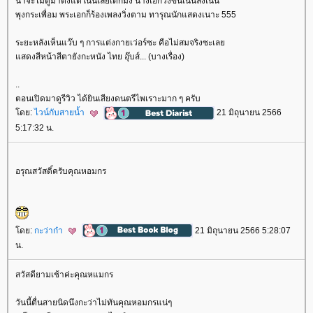
น่าจะไม่ดูมาตั้งแต่โน่นเลยเด็กมั้ง นางเอกวิ่งขึ้นเนินลงเนิน
พุงกระเพื่อม พระเอกก็ร้องเพลงวิ่งตาม ทารุณนักแสดงเนาะ 555
ระยะหลังเห็นแว๊บ ๆ การแต่งกายเว่อร์ซะ คือไม่สมจริงซะเล
สดงสีหน้าสีตายังกะหนัง ไทย อุ๊บส์... (บางเรื่อง)
..
ตอนเปิดมาดูรีวิว ได้ยินเสียงดนตรีไพเราะมาก ๆ ครับ
ดย:
ไวน์กับสายน้ำ
21 มิถุนายน 2566
5:17:32 น.
อรุณสวัสดิ์ครับคุณหอมกร
ดย:
กะว่าก๋า
21 มิถุนายน 2566 5:28:07
น.
สวัสดียามเช้าค่ะคุณหแมกร
วันนี้ตื่นสายนิดนึงกะว่าไม่ทันคุณหอมกรแน่ๆ