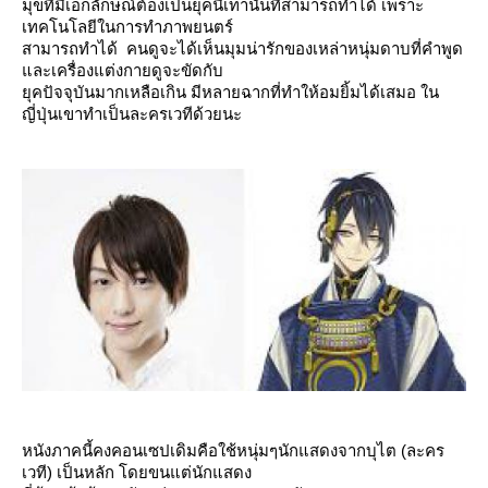
มุขที่มีเอกลักษณ์ต้องเป็นยุคนี้เท่านั้นที่สามารถทำได้ เพราะ
เทคโนโลยีในการทำภาพยนตร์
สามารถทำได้ คนดูจะได้เห็นมุมน่ารักของเหล่าหนุ่มดาบที่คำพูด
ละเครื่องแต่งกายดูจะขัดกับ
ุคปัจจุบันมากเหลือเกิน มีหลายฉากที่ทำให้อมยิ้มได้เสมอ ใน
ญี่ปุ่นเขาทำเป็นละครเวทีด้วยนะ
หนังภาคนี้คงคอนเซปเดิมคือใช้หนุ่มๆนักแสดงจากบุไต (ละคร
เวที) เป็นหลัก โดยขนแต่นักแสดง