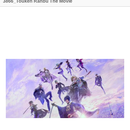
3866_Touken Ranbu The Movie