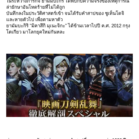
นระหว่างภารกิจ ยามัมบะกิริ ได้พบกับความจริงของเหตุการณ์
ล่ายักษาอันโหดร้ายที่ไม่ได้ถูก
บันทึกลงในประวัติศาสตร์เข้า จนได้รับคำสาปของ ชูเท็นโดจิ
ละหายตัวไป เพื่อตามหาตัว
ามัมบะกิริ "มิคาสึกิ มุเนะจิกะ" ได้ข้ามเวลาไปปี ค.ศ. 2012 กรุง
ตเกียว มาโลกยุคใหม่กันหละ