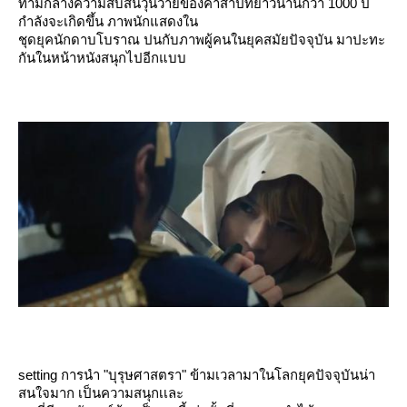
ท่ามกลางความสับสนวุ่นวายของคำสาปที่ยาวนานกว่า 1000 ปี
กำลังจะเกิดขึ้น ภาพนักแสดงใน
ชุดยุคนักดาบโบราณ ปนกับภาพผู้คนในยุคสมัยปัจจุบัน มาปะทะ
กันในหน้าหนังสนุกไปอีกแบบ
setting การนำ "บุรุษศาสตรา" ข้ามเวลามาในโลกยุคปัจจุบันน่า
สนใจมาก เป็นความสนุกเเละ