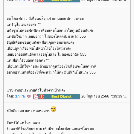
อ่อ ได้แฟดาว มีเพื่อนบล็อกเก่าแก่บอกแฟดาวอร่อ
ต่ธัญไม่เคยลองค่ะ ^^
หนังซูมไม่ค่อยชัดซิคะ เพื่อนเคยโหลดมาให้ดูเหมือนกันค่ะ
ต่ขัดใจมาก เลยบอกว่า ไม่ต้องโหลดส่งมาแล้ว 555
ธัญมีเพื่อนชอบดูหนังเหมือนคุณหอมกรเลยค่ะ
เพื่อนดูทุกเรื่อง พอไปหน้าโรงก็จะไลน์มาล่ะ
เลยบอกออสฉันอิจฉา เธอดูไปเลย ไม่ต้องบอกฉัน 555
ต่เพื่อนก็ยังบอกตลอดค่ะ ^^
เพื่อนคนนี้ดีใจหายค่ะ ถ้าอยากดูหนังอะไรเพื่อนจะโหลดมาห้
อยากอ่านหนังสืออะไรก็จะหามาให้ค่ะ มันดีเกินไปเนาะ 555
ว่บมาก่อนจะหายตัวไปทำงานบ้านค่ะ
ดย:
tanjira
20 มิถุนายน 2566 7:39:39 น.
สวัสดียามสายค่ะ คุณหอมกร
จันทร์ได้แฟโบราณค่ะ
ร้านแฟที่โรงเรียนหลาน เค้ามีขายทั้งแฟสดและแฟโบราณ