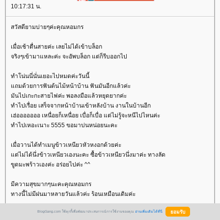
10:17:31 น.
สวัสดียามบ่ายๆค่ะคุณหอมกร
เมื่อเช้าตื่นสายค่ะ เลยไม่ได้เข้าบล็อก
จริงๆเข้ามาแหละค่ะ จะอัพบล็อก แต่ก็รีบออกไป
ทำโน่นนี่นั่นเยอะไปหมดค่ะวันนี้
ถมด้วยการฟันต้นไม้หน้าบ้าน ฟันมันอีกแล้วค่ะ
มันไปเกะกะสายไฟค่ะ พอลงมือแล้วหยุดยากค่ะ
ทำไปเรื่อย เสร็จจากหน้าบ้านเข้าหลังบ้าน งานในบ้านอีก
เฮ่อออออออ เหนื่อยก็เหนื่อย เบื่อก็เบื่อ แต่ไม่รู้จะหนีไปไหนค่ะ
ทำไปเหอะเนาะ 5555 ขอมาบ่นหน่อยนะคะ
เมื่อวานได้ทำเมนูข้าวเหนียวหัวหงอกด้วยค่ะ
ต่ไม่ได้นึ่งข้าวเหนียวเองนะคะ ซื้อข้าวเหนียวนึ่งมาค่ะ ทางลัด
ขูดมะพร้าวเองค่ะ อร่อยไปค่ะ ^^
มีความสุขมากๆนะคะคุณหอมกร
ทางนี้ไม่มีฝนมาหลายวันแล้วค่ะ ร้อนเหมือนเดิมค่ะ
BlogGang.com ใช้คุกกี้เพื่อพัฒนาประสบการณ์การใช้งานของคุณ
อ่านเพิ่มเติมได้ที่นี่
ดย:
tanjira
22 มิถุนายน 2566 14:42:18