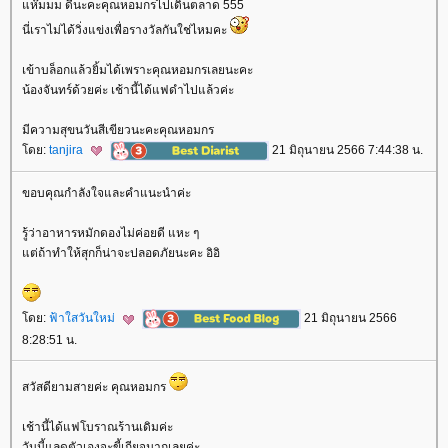
ห๊มมม ดีนะคะคุณหอมกรไปเดินตลาด 555
นี่เราไม่ได้วิ่งแข่งเพื่อรางวัลกันใช่ไหมคะ
เข้าบล็อกแล้วยิ้มได้เพราะคุณหอมกรเลยนะคะ
น้องจันทร์ด้วยค่ะ เช้านี้ได้แฟดำไปแล้วค่ะ
มีความสุขนวันสีเขียวนะคะคุณหอมกร
ดย:
tanjira
21 มิถุนายน 2566 7:44:38 น.
ขอบคุณกำลังใจและคำแนะนำค่ะ
รู้ว่าอาหารหมักดองไม่ค่อยดี แหะ ๆ
ต่ถ้าทำให้สุกก็น่าจะปลอดภัยนะคะ อิอิ
ดย:
ฟ้าใสวันใหม่
21 มิถุนายน 2566
8:28:51 น.
สวัสดียามสายค่ะ คุณหอมกร
เช้านี้ได้แฟโบราณร้านเดิมค่ะ
วันนี้แลดูตัวเองจะขี้เกียจมากเลยค่ะ