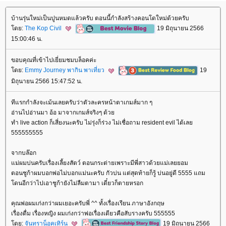
บ้านรุ่นใหม่เป็นปูนหมดแล้วครับ ตอนนี้กำลังสร้างคอนโดใหม่ด้วยครับ
ดย:
The Kop Civil
19 มิถุนายน 2566
15:00:46 น.
ขอบคุณที่เข้าไปเยี่ยมชมบล็อคค่ะ
ดย:
Emmy Journey พากิน พาเที่ยว
19
มิถุนายน 2566 15:47:52 น.
ทีแรกกำลังจะเม้นเลยครับว่าตัวละครหน้าตาเกมส์มาก ๆ
อ่านไปอ่านมา อ้อ มาจากเกมส์จริงๆ ด้ว
ทำ live action ก็เสี่ยงนะครับ ไม่รุ่งก็ร่วง ไม่เชื่อถาม resident evil ได้เล
555555555
จากบล๊อก
ม่ผมบ่นครับเรื่องเลี้ยงสัตว์ ตอนกระต่ายเพราะมีพี่สาวด้วยแม่เลยยอม
ตอนชูก้าผมบอกพ่อไม่บอกแม่นะครับ กัวบ่น แต่สุดท้ายก็รู้ บ่นอยู่ดี 5555 แถม
ดนอีกว่าไปเอาชูก้ายังไม่ลืมตามา เดี๋ยวก็ตายหรอก
คุณพ่อผมเก่งกว่าผมเยอะครับพี่ ^^ ทั้งเรื่องเรียน ภาษาอังกฤษ
เรื่องดื่ม เรื่องหญิง ผมเก่งกว่าพ่อเรื่องเดียวคือสับรางครับ 555555
ดย:
จันทราน็อคเทิร์น
19 มิถุนายน 2566