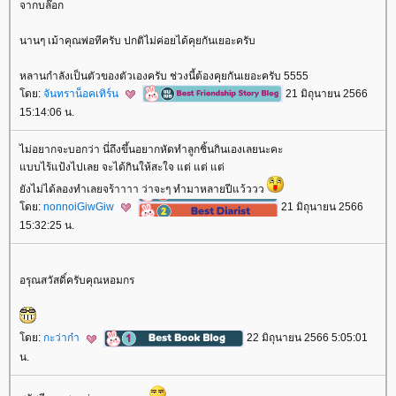
จากบล๊อก
นานๆ เม้าคุณพ่อทีครับ ปกติไม่ค่อยได้คุยกันเยอะครับ
หลานกำลังเป็นตัวของตัวเองครับ ช่วงนี้ต้องคุยกันเยอะครับ 5555
ดย:
จันทราน็อคเทิร์น
21 มิถุนายน 2566
15:14:06 น.
ไม่อยากจะบอกว่า นี่ถึงขึ้นอยากหัดทำลูกชิ้นกินเองเลยนะคะ
บบไร้แป้งไปเลย จะได้กินให้สะใจ แต่ แต่ แต่
ังไม่ได้ลองทำเลยจร้าาาา ว่าจะๆ ทำมาหลายปีแว้ววว
ดย:
nonnoiGiwGiw
21 มิถุนายน 2566
15:32:25 น.
อรุณสวัสดิ์ครับคุณหอมกร
ดย:
กะว่าก๋า
22 มิถุนายน 2566 5:05:01
น.