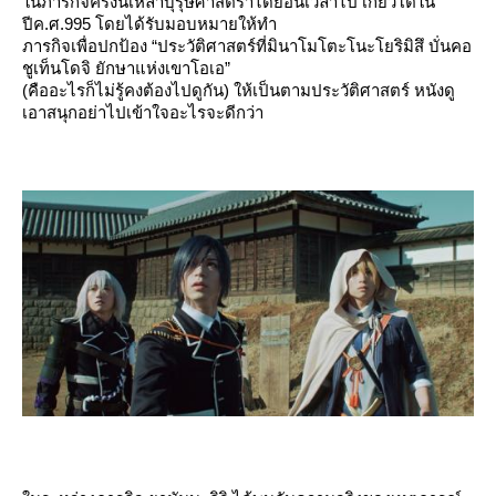
นภารกิจครั้งนี้เหล่าบุรุษศาสตราได้ย้อนเวลาไป เกียวโตใน
ปีค.ศ.995 โดยได้รับมอบหมายให้ทำ
ภารกิจเพื่อปกป้อง “ประวัติศาสตร์ที่มินาโมโตะโนะโยริมิสึ บั่นคอ
ชูเท็นโดจิ ยักษาแห่งเขาโอเอ”
(คืออะไรก็ไม่รู้คงต้องไปดูกัน) ให้เป็นตามประวัติศาสตร์ หนังดู
เอาสนุกอย่าไปเข้าใจอะไรจะดีกว่า