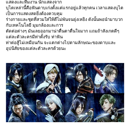
สดงและทีมงาน นักแสดงจาก
บุไตเหล่านี้คือฟันดาบเก่งตั้งแต่แรกอยู่แล้วทุกคน เวลาแสดงบุไต
เป็นการแสดงสดยิ่งต้องควบคุม
ร่างกายและชุดที่สวมใส่ให้ดีไม่พันจนยุ่งเหยิง ดังนั้นพอนำมาบวก
กับเทคโนโลยี มุมกล้องและการ
ตัดต่อต่างๆ มันเลยออกมาน่าตื่นตาตื่นใจมาก แถมถ้าสังเกตดีๆ
ต่ละตัวละครมีท่าตั้งรับ ท่าฟัน
ท่าต่อสู้ไม่เหมือนกัน จะแตกต่างไปตามลักษณะของดาบและ
อุปนิสัยของแต่ละตัวละครด้วยนะ