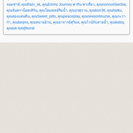
จอมซ่าส์
,
คุณRain_sk
,
คุณEmmy Journey พากิน พาเที่ยว
,
คุณnonnoiGiwGiw
,
คุณจันทราน็อคเทิร์น
,
คุณโฮมสเตย์ริมน้ำ
,
คุณปรศุราม
,
คุณtoor36
,
คุณhaiku
,
คุณสองแผ่นดิน
,
คุณSweet_pills
,
คุณpeaceplay
,
คุณnewyorknurse
,
คุณกะว่า
ก๋า
,
คุณtanjira
,
คุณทนายอ้วน
,
คุณอาจารย์สุวิมล
,
คุณไวน์กับสายน้ำ
,
คุณkatoy
,
คุณtuk-tuk@korat