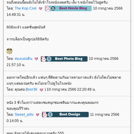
จนถึงตอนนี้ผมยังไม่ได้เข้าโรงหนังเลยครับ เล็ง ๆ หนังไทยไว้อยู่ครับ
ดย:
The Kop Civil
10 กรกฎาคม 2566
14:49:31 น.
60ยังแจ๋ว แอคชั่นสุดมันส์
จากบล็อกเป็นซูเปอร์มินิครับ
ดย:
สองแผ่นดิน
10 กรกฎาคม 2566
21:57:10 น.
ออกภาคใหม่อีกแล้ว แฟนๆ ที่ติดตามกันมาหลายภาคแล้ว ยังไงก็คงไม่พลาด
น่ๆ แต่ผมรอครับ คงไม่เขา้ไปดูในโรงหนัง
ดย: คุณต่อ (
toor36
) 10 กรกฎาคม 2566 22:20:49 น.
หนัง 3 ชั่วโมงกว่าแต่คงชมสนุกชมเพลินมากนะคะคุณหอมกร
ขอบคุณรีวิวค่ะ
ดย:
Sweet_pills
11 กรกฎาคม 2566
0:14:05 น.
ทอม ยังขายได้เสมอชอบมากครับ 555