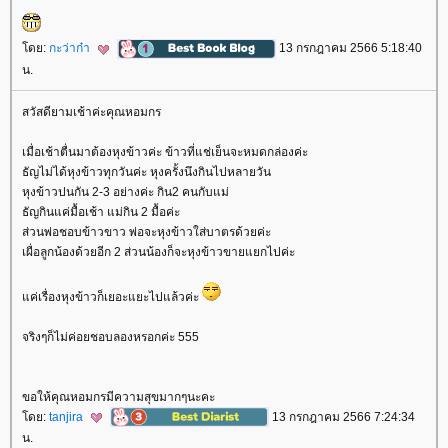
ดย:
กะว่าก๋า
13 กรกฎาคม 2566 5:18:40
น.
สวัสดียามเช้าค่ะคุณหอมกร
เมื่อเช้าตื่นมาต้องหุงข้าวค่ะ ข้าวที่แช่เย็นจะหมดกล่องค่ะ
ธัญไม่ได้หุงข้าวทุกวันค่ะ หุงครั้งนึงกินไปหลายวัน
หุงข้าวปนกัน 2-3 อย่างค่ะ กิน2 คนกับแม่
ธัญกินแค่มื้อเช้า แม่กิน 2 มื้อค่ะ
ส่วนพ่อชอบข้าวขาว พ่อจะหุงข้าวใส่บาตรด้วยค่ะ
เผื่อลูกน้องด้วยอีก 2 ส่วนน้องก็จะหุงข้าวขายแยกไปค่ะ
ค่เรื่องหุงข้าวก็เยอะแยะไปแล้วค่ะ
จริงๆก็ไม่ค่อยชอบลองหรอกค่ะ 555
ขอให้คุณหอมกรมีความสุขมากๆนะคะ
ดย:
tanjira
13 กรกฎาคม 2566 7:24:34
น.