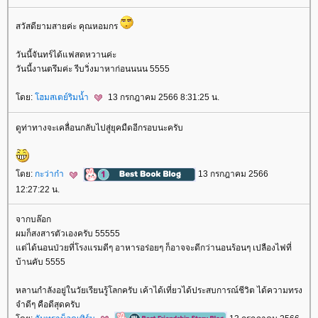
สวัสดียามสายค่ะ คุณหอมกร
วันนี้จันทร์ได้แฟสดหวานค่ะ
วันนี้งานตรึมค่ะ รีบวิ่งมาหาก่อนนนน 5555
ดย:
ฮมสเตย์ริมน้ำ
13 กรกฎาคม 2566 8:31:25 น.
ดูท่าทางจะเคลื่อนกลับไปสู่ยุคมืดอีกรอบนะครับ
ดย:
กะว่าก๋า
13 กรกฎาคม 2566
12:27:22 น.
จากบล๊อก
ผมก็สงสารตัวเองครับ 55555
ต่ได้นอนป่วยที่โรงแรมดีๆ อาหารอร่อยๆ ก็อาจจะดีกว่านอนร้อนๆ เปลืองไฟที่
บ้านคับ 5555
หลานกำลังอยู่ในวัยเรียนรู้โลกครับ เค้าได้เที่ยวได้ประสบการณ์ชีวิต ได้ความทรง
จำดีๆ คือดีสุดครับ