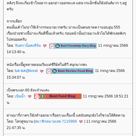
หลังๆ ถึงจะเริ่มเข้าใจอยาก ออกอ่าวออกทะเล แต่ฉากแอ็กชั่นก็ยังมันส์มาก ๆ อยู่
ครับ
จากบล๊อก
คนนั้นเค้าไม่น่าใช้เจ้ากรรมนายเวรครับ น่าจะเป็นคนขาดความอบอุ่น 555
เรื่องป่วยช่วงนี้น่าจะเริ่มดีขึ้นแล้วครับ ก่อนหน้านั้นป่วยมาแล้วไม่ได้พักเลยพังๆ
ไปหน่อยครับ
ดย:
จันทราน็อคเทิร์น
11 กรกฎาคม 2566
14:13:40 น.
หนังเรื่องนี้ดูหลายตอนเริ่มแต่ซีรีย์สในทีวี สนุกมากค่ะ
ดย:
tuk-tuk@korat
11 กรกฎาคม 2566
15:34:07 น.
เป็นพระเอก 60 ยังแจ๋วนะคะ
ดย:
เนินน้ำ
11 กรกฎาคม 2566 18:51:21
น.
ผ่านมากี่ภาคๆ ก็ยังทำออกมาเรื่อยๆ นะเรื่องนี้ แต่มันสนุกยังไงก็ชวนให้ติดตาม
ดย: โลกคู่ขนาน (
สมาชิกหมายเลข 7115969
) 11 กรกฎาคม 2566
21:47:35 น.