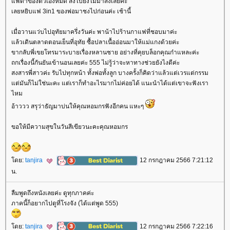
ฟดำของตัวเองหมด สั่งไปยังไม่มาส่งเลยค่ะ
เลยหยิบแฟ 3in1 ของพ่อมาชงไปก่อนค่ะ เช้านี้
เมื่อวานแว่บไปอุทัยมาครึ่งวันค่ะ พาน้าไปร้านกาแฟที่ชอบมาค่ะ
ล้วเดินตลาดตอนเย็นที่อุทัย ซื้อปลาเนื้ออ่อนมาให้แม่แกงด้วยค่ะ
ขากลับพี่เขยโทรมาระบายเรื่องหลานชาย อย่างที่คุยบล็อกคุณก๋าแหละค่ะ
ถกเรื่องนี้กันยันเข้านอนเลยค่ะ 555 ไม่รู้ว่าจะหาทางช่วยยังไงดีค่ะ
สงสารพี่สาวค่ะ รับไปทุกหน้า ทั้งพ่อทั้งลูก บางครั้งก็คิดว่าแล้วแต่เวรแต่กรรม
ต่มันก็ไม่ใช่นะคะ แต่เราก็ทำอะไรมากไม่ค่อยได้ แนะนำได้แต่เขาจะฟังเรา
ไหม
อ้าววว สรุว่าธัญมาบ่นให้คุณหอมกรฟังอีกคน แหะๆ
ขอให้มีความสุขในวันสีเขียวนะคะคุณหอมกร
ดย:
tanjira
12 กรกฎาคม 2566 7:21:12
น.
ลืมพูดถึงหนังเลยค่ะ ดูทุกภาคค่ะ
ภาคนี้ก็อยากไปดูที่โรงจัง (ได้แต่พูด 555)
ดย:
tanjira
12 กรกฎาคม 2566 7:22:16