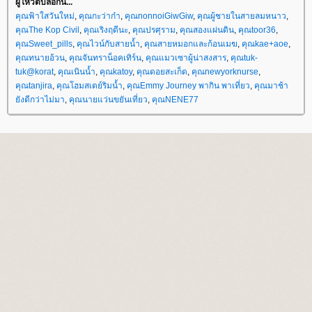
ผู้โหวตบล็อกนี้...
คุณฟ้าใสวันใหม่
,
คุณกะว่าก๋า
,
คุณnonnoiGiwGiw
,
คุณผู้ชายในสายลมหนาว
,
คุณThe Kop Civil
,
คุณเริงฤดีนะ
,
คุณปรศุราม
,
คุณสองแผ่นดิน
,
คุณtoor36
,
คุณSweet_pills
,
คุณไวน์กับสายน้ำ
,
คุณสายหมอกและก้อนเมฆ
,
คุณkae+aoe
,
คุณทนายอ้วน
,
คุณจันทราน็อคเทิร์น
,
คุณแมวเซาผู้น่าสงสาร
,
คุณtuk-
tuk@korat
,
คุณเนินน้ำ
,
คุณkatoy
,
คุณดอยสะเก็ด
,
คุณnewyorknurse
,
คุณtanjira
,
คุณโฮมสเตย์ริมน้ำ
,
คุณEmmy Journey พากิน พาเที่ยว
,
คุณมาช้า
ังดีกว่าไม่มา
,
คุณนายแว่นขยันเที่ยว
,
คุณNENE77