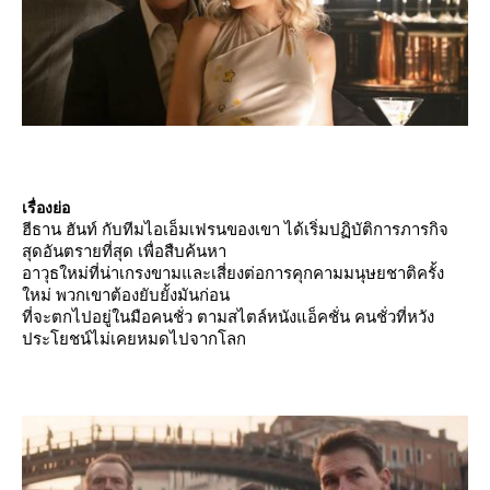
เรื่องย่อ
ฮีธาน ฮันท์ กับทีมไอเอ็มเฟรนของเขา ได้เริ่มปฏิบัติการภารกิจ
สุดอันตรายที่สุด เพื่อสืบค้นหา
อาวุธใหม่ที่น่าเกรงขามและเสี่ยงต่อการคุกคามมนุษยชาติครั้ง
หม่ พวกเขาต้องยับยั้งมันก่อน
ที่จะตกไปอยู่ในมือคนชั่ว ตามสไตล์หนังแอ็คชั่น คนชั่วที่หวัง
ประโยชน์ไม่เคยหมดไปจากโลก