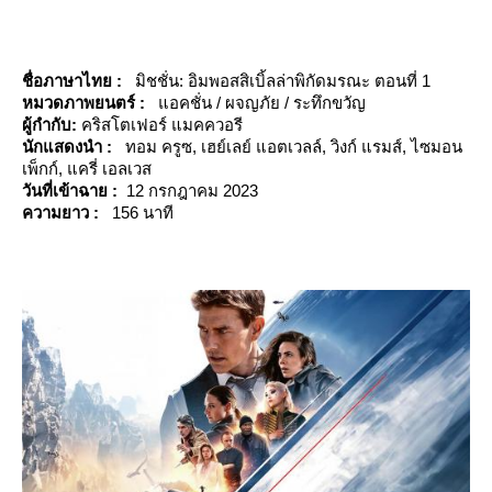
ชื่อภาษาไทย :
มิชชั่น: อิมพอสสิเบิ้ลล่าพิกัดมรณะ ตอนที่ 1
หมวดภาพยนตร์ :
อคชั่น / ผจญภัย / ระทึกขวัญ
ผู้กำกับ:
คริสโตเฟอร์ แมคควอรี
นักแสดงนำ :
ทอม ครูซ, เฮย์เลย์ แอตเวลล์, วิงก์ แรมส์, ไซมอน
เพ็กก์, แครี่ เอลเวส
วันที่เข้าฉาย :
12 กรกฎาคม 2023
ความยาว :
156 นาที