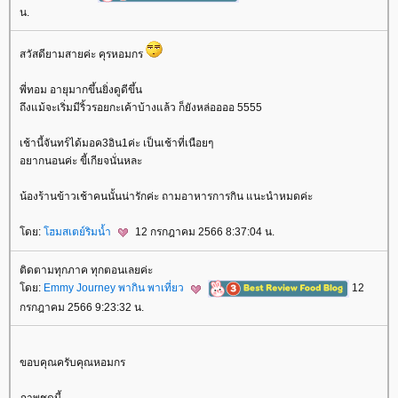
น.
สวัสดียามสายค่ะ คุรหอมกร
พี่ทอม อายุมากขึ้นยิ่งดูดีขึ้น
ถึงแม้จะเริ่มมีริ้วรอยกะเค้าบ้างแล้ว ก็ยังหล่ออออ 5555
เช้านี้จันทร์ได้มอค3อิน1ค่ะ เป็นเช้าที่เนือยๆ
อยากนอนค่ะ ขี้เกียจนั่นหละ
น้องร้านข้าวเช้าคนนั้นน่ารักค่ะ ถามอาหารการกิน แนะนำหมดค่ะ
ดย:
ฮมสเตย์ริมน้ำ
12 กรกฎาคม 2566 8:37:04 น.
ติดตามทุกภาค ทุกตอนเลยค่ะ
ดย:
Emmy Journey พากิน พาเที่ยว
12
กรกฎาคม 2566 9:23:32 น.
ขอบคุณครับคุณหอมกร
ภาพชุดนี้