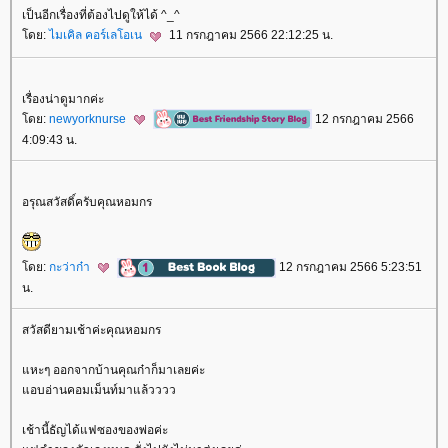
เป็นอีกเรื่องที่ต้องไปดูให้ได้ ^_^
ดย:
ไมเคิล คอร์เลโอเน
11 กรกฎาคม 2566 22:12:25 น.
เรื่องน่าดูมากค่ะ
ดย:
newyorknurse
12 กรกฎาคม 2566
4:09:43 น.
อรุณสวัสดิ์ครับคุณหอมกร
ดย:
กะว่าก๋า
12 กรกฎาคม 2566 5:23:51
น.
สวัสดียามเช้าค่ะคุณหอมกร
หะๆ ออกจากบ้านคุณก๋าก็มาเลยค่ะ
อบอ่านคอมเม็นท์มาแล้วววว
เช้านี้ธัญได้แฟซองของพ่อค่ะ