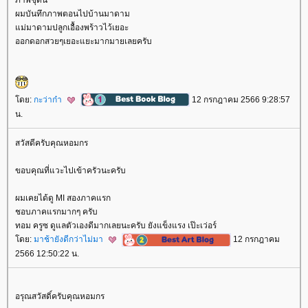
ผมบันทึกภาพตอนไปบ้านมาดาม
ม่มาดามปลูกเอื้องพร้าวไว้เยอะ
ออกดอกสวยๆเยอะแยะมากมายเลยครับ
ดย:
กะว่าก๋า
12 กรกฎาคม 2566 9:28:57
น.
สวัสดีครับคุณหอมกร
ขอบคุณที่แวะไปเข้าครัวนะครับ
ผมเคยได้ดู MI สองภาคแรก
ชอบภาคแรกมากๆ ครับ
ทอม ครูซ ดูแลตัวเองดีมากเลยนะครับ ยังแข็งแรง เป๊ะเว่อร์
ดย:
มาช้ายังดีกว่าไม่มา
12 กรกฎาคม
2566 12:50:22 น.
อรุณสวัสดิ์ครับคุณหอมกร