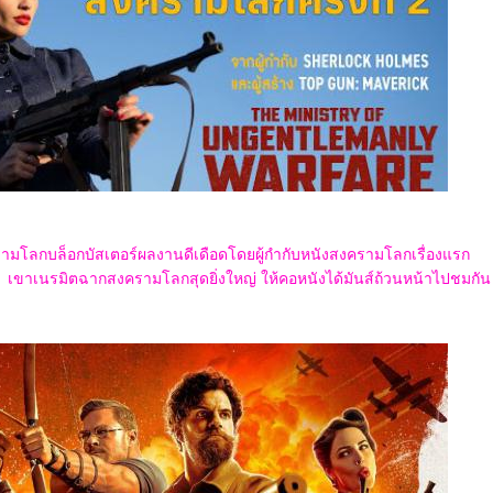
มโลกบล็อกบัสเตอร์ผลงานดีเดือดโดยผู้กำกับหนังสงครามโลกเรื่องแรก
เขาเนรมิตฉากสงครามโลกสุดยิ่งใหญ่ ให้คอหนังได้มันส์ถ้วนหน้าไปชมกัน