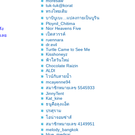
moresaw
tuk-tuk@korat
ทรงไทยเดิม
บาบิบูเบะ...แปลงกายเป็นบูริน
Ploynil_Chitima
Nior Heavens Five
ัง
เป็ดสวรรค์
ันเล
ruennara
dr.evil
Turtle Came to See Me
Kisshoneyz
ฟ้าใสวันใหม่
Chocolate Raizin
ALDI
ไวน์กับสายน้ำ
mcayenne94
สมาชิกหมายเลข 5545933
JinnyTent
Kat_kine
ธนูคือลุงแอ็ด
ปรศุราม
อน่าจอมซ่าส์
สมาชิกหมายเลข 4149951
melody_bangkok
blue_medsai