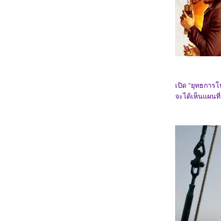
3468_28 Years Later
3368_Lilo & Stitch
3268_Kraken
3168_Fountain of Youth
3068_Mission: Impossible – The Final
Reckoning
2968_The Prisoner of Beauty 2025
2868_ Spellbound
2768_ Marry My Dead Body
2668_Lost in the Stars
2568_ ASH
เปิด “ยุทธการโ
2468_The Day the Earth Blew Up: A Looney
จะได้เห็นแผนที
Tunes Movie
2368_ Dark (ต่อ)
2268_ Dark SS.1
2168_Along for the Ride
2068_Lyle, Lyle, Crocodile
1968_A Minecraft Movie
1868_The Amateur
1768_Late Night with the Devil
1668_Presence
1568_Ne Zha2
1468_Paddington in Peru
1368_Ultraman Arc The Movie: The Clash of
Light and Evil
1268_Sing Sing
1168_EternalBond