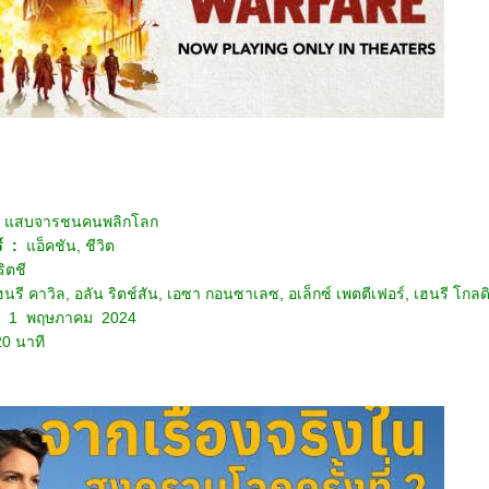
สบจารชนคนพลิกโลก
์
:
อ็คชัน, ชีวิต
ิตชี
ฮนรี คาวิล, อลัน ริตช์สัน, เอซา กอนซาเลซ, อเล็กซ์ เพตตีเฟอร์, เฮนรี โกลด
:
1 พฤษภาคม 2024
20 นาที