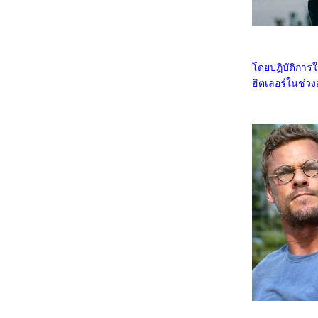
Consenting Suicidal Person
6167_Venom: The Last Dance
6067_Canary Black
5967_The Legend of ShenLi (2024)
5867_Wolfs
5767_Megalopolis
ดยปฏิบัติการใ
5667_Transformers One
ฮิตเลอร์ในช่ว
5567_Taklee Genesis
5467_Never Let Go
5367_Beetlejuice Beetlejuice
5267_Godzilla vs. Biollante (1989)
5167_Secret: A Hidden Score
5067_Blink Twice
4967_Pilot
4867_I Saw the TV Glow (2024)
4767_Crayon Shinchan the Movie 2024
4667_Project Silence
4567_Alien: Romulus
4467_Longlegs
4367_Trap
4267_Deadpool & Wolverine
4167_Despicable Me 4
4067_Twisters
3967_18x2 Beyond Youthful Days
3867_A Quiet Place: Day One
3767_The Watchers (2024)
3667_After We Collided (2020)
3567_After (2019)