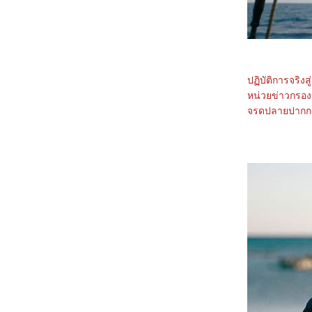
1068_Legends Of The Condor Heroes : The
Gallants
0968_Captain America: Brave New World
0868_Bridget Jones: Mad About the Boy
0768_Heretic
0668_Flow
0568_A Real Pain
0468_Wolf Man
ปฏิบัติการจริงส
0368_Guardians of the Dafeng
หน่วยข่าวกรองข
0268_แผลเก่า เดอะมิวสิคัล 2568
จรดปลายปากกาส
0168_Werewolves
7667_ Stranger Things SS.4
7567_ Stranger Things SS. 2-3
7467_Stranger Things Chapter One: The
Vanishing of Will Byers
7367_The Call (2020)
7267_Love, Divided
7167_The Union
7067_Kraven the Hunter
6967_MOANA2
6867_Elevation
6767_The Lord of the Rings: The Fellowship
of the Ring
6667_Gladiator2
6567_A Legend
6467_We Live in Time
6367_Red One
6267_Humanist Vampire Seeking