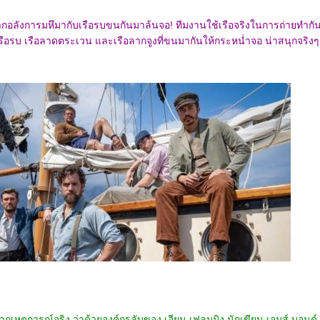
ากอลังการมหึมากับเรือรบขนกันมาล้นจอ! ทีมงานใช้เรือจริงในการถ่ายทำกั
้งเรือรบ เรือลาดตระเวน และเรือลากจูงที่ขนมากันให้กระหน่ำจอ น่าสนุกจริงๆ
เหตุการณ์จริง ว่าด้วยองค์กรลับของ เอียน เฟลมมิง นักเขียน เจมส์ บอนด์