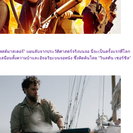
พสต์มาสเตอร์” แผนลับจากประวัติศาสตร์จริงบนจอ นี่จะเป็นครั้งแรกที่โลก
่เสมือนทั้งความบ้าและอัจฉริยะบนจอหนัง ซึ่งคิดค้นโดย “วินสตัน เชอร์ชิล”