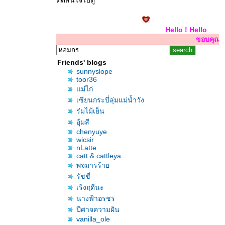
ตัดสินใจไปดู
Hello ! Hello ! Hello !
ขอบคุณสำหรับการเยี่ยมเย
Friends' blogs
sunnyslope
toor36
ม่ไก่
เซียนกระบี่ลุ่มแม่น้ำวัง
ร่มไม้เย็น
อุ้มสี
chenyuye
wicsir
nLatte
catt.&.cattleya..
พจมารร้า
รัชชี่
เริงฤดีนะ
นางฟ้าอรชร
ปีศาจความฝัน
vanilla_ole