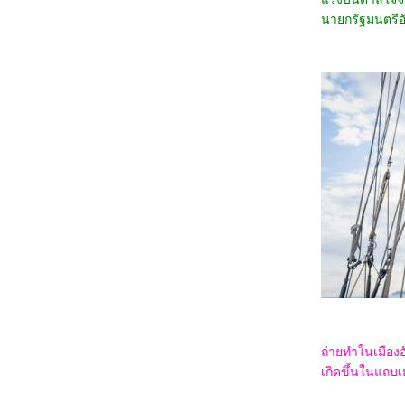
1067_Orion and the Dark (2024)
นายกรัฐมนตรีอัง
0967_Madame Web
0867_Turning Red
0767_Argylle
0667_The Magic Flute (2022)​​​​​​​
0567_When we first met (2018)
0467_The Witch (2015)
0367_Ladybug & Cat Noir: The Movie
0267_Don't Look Up (2021)
0167_The Mitchells vs. the Machines (2021)
8366_Anyone But You
8266_Spirited (2022)
8166_Supposed
8066_The Monkey King
7966_Aquaman and The Lost Kingdom
7866_SLYTH
7766_The Marsh King’s Daughter
7666_Napoleon
7566_ลับแลคำชะโนด
7466_New Gods Yang Jian
7366_The Hunger Games: The Ballad of
Songbirds and Snakes
7266_Wish
7166_The Secret Kingdom
ถ่ายทำในเมืองอ
7066_ The Marvels
เกิดขึ้นในแถบ
6966_Ancient Beast Inostrancevia (2023)
6866_Fullmetal Alchemist The Revenge of
Scar (2022)