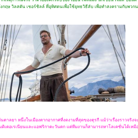
กฤษ วิลสตัน เชอร์ชิลล์ ที่อุทิศตนเพื่อใช้ยุทธวิธีลับ เพื่อทำสงครามกับพวกน
ันตาลยา หนึ่งในเมืองตากอากาศที่งดงามที่สุดของตุรกี แม้ว่าเรื่องราวจริงจ
เมดิเตอเรเนียนและแอฟริกาตะวันตก แต่ทีมงานก็สามารถหาโลเคชั่นได้เหมื