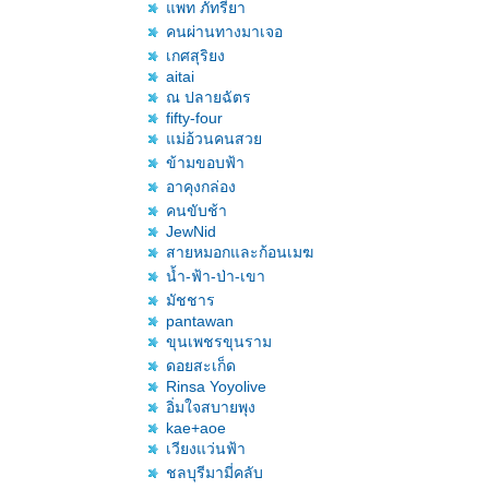
พท ภัทรียา
คนผ่านทางมาเจอ
เกศสุริยง
aitai
ณ ปลายฉัตร
fifty-four
ม่อ้วนคนสว
ข้ามขอบฟ้า
อาคุงกล่อง
คนขับช้า
JewNid
สายหมอกและก้อนเมฆ
น้ำ-ฟ้า-ป่า-เขา
มัชชาร
pantawan
ขุนเพชรขุนราม
ดอยสะเก็ด
Rinsa Yoyolive
อิ่มใจสบายพุง
kae+aoe
เวียงแว่นฟ้า
ชลบุรีมามี่คลับ