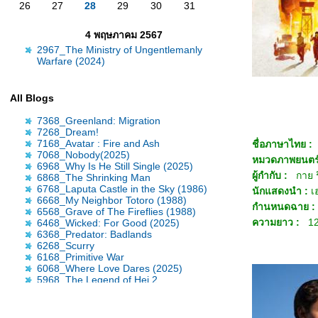
26
27
28
29
30
31
4 พฤษภาคม 2567
2967_The Ministry of Ungentlemanly
Warfare (2024)
All Blogs
7368_Greenland: Migration
7268_Dream!
7168_Avatar : Fire and Ash
ชื่อภาษาไทย :
7068_Nobody(2025)
หมวดภาพยนต
ร
6968_Why Is He Still Single (2025)
ผู้กำกับ :
กาย ร
6868_The Shrinking Man
6768_Laputa Castle in the Sky (1986)
นักแสดงนำ :
เ
6668_My Neighbor Totoro (1988)
กำนหนดฉาย 
6568_Grave of The Fireflies (1988)
ความยาว :
1
6468_Wicked: For Good (2025)
6368_Predator: Badlands
6268_Scurry
6168_Primitive War
6068_Where Love Dares (2025)
5968_The Legend of Hei 2
5868_Time Raiders (2025)
5768_Tron: Ares
5668_Nickel Boys