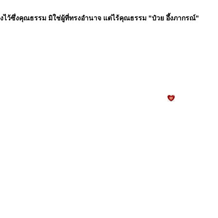
ทรงไว้ซึ่งคุณธรรม มิใช่ผู้ที่ทรงอำนาจ แต่ไร้คุณธรรม "ป๋วย อึ้งภากรณ์"