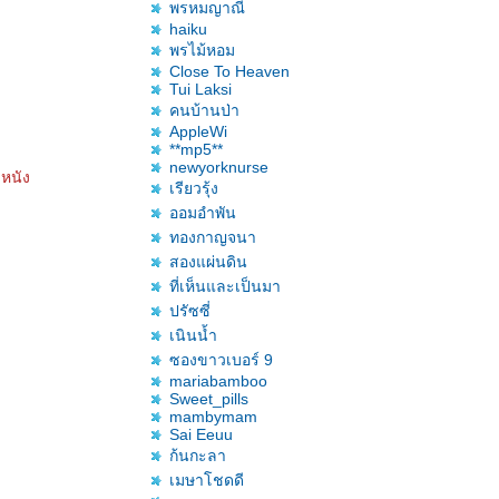
พรหมญาณี
haiku
พรไม้หอม
Close To Heaven
Tui Laksi
คนบ้านป่า
AppleWi
**mp5**
newyorknurse
หนัง
เรียวรุ้ง
ออมอำพัน
ทองกาญจนา
สองแผ่นดิน
ที่เห็นและเป็นมา
ปรัซซี่
เนินน้ำ
ซองขาวเบอร์ 9
mariabamboo
Sweet_pills
mambymam
Sai Eeuu
ก้นกะลา
เมษาโชดดี