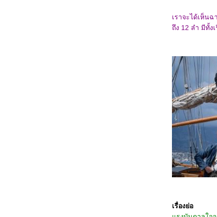
3467_Thelma the Unicorn (2024)
3367_Double World (2020)
เราจะได้เห็นฉ
3267_Five Nights at Freddy's
3167_The Guilty(2021)
ถึง 12 ลำ มีทั
3067_Imaginary friends(2024)
2967_The Ministry of Ungentlemanly
Warfare (2024)
2867_MY Boo (2024)
2767_Reversible Reality (2022)
2667_Werewolf By Night (2022)
2567_Rebel Moon : Part Two – The
Scargiver
2467_The kissing Booth
2367_Ghostbusters: Frozen Empire (2024)
2267_Civil War (2024)
2167_How to Make Millions Before Grandma
Dies(2024)
2067_Godzilla x Kong: The New
Empire(2024)
1967_Land of Legends(2022)
1867_One Week Friends (2022)
1767_Zom 100 Bucket List of Dead (2023)
1667_CODE 8 Part 2
1567_Kung Fu Panda 4 (2024)
1467_Rebel Moon: A Child of Fire
1367_Dune: Part Two
1267_Float
เรื่องย่อ
1167_Demon Slayer: to the Hashira Training
รงบันดาลใจจาก