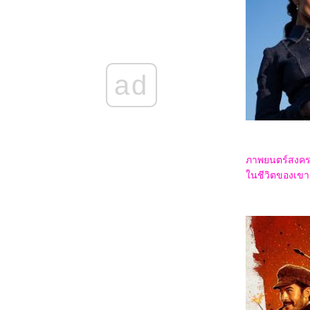
5568_Osiris (2025)
5468_Filter (2025)
5368_The Gold Behind the Stone (2025)
5268_Ruan Xiaofeng's Royal Love Quest
(2025)
5168_Sword-bearing Guard Su Xiaoli
(2025)
ad
5068_Be Yourself (2025)
4968_When Destiny Brings the Demon
(2025)
4868_The Immortal Ascension (2025)
4768_Demon Slayer The Movie: Infinity
Castle(2025)
4668_Duel on Mount Hua: Nine Yin True
ภาพยนตร์สงครา
Sutra (2025)
4568_Duel on Mount Hua: Eastern Heretic
นชีวิตของเขา 
and Western Venom (2025)
4468_Be Passionately in Love
4368_Threading Mom’s Wings (2025)
4268_Roaming China with Tang
Poetry (2025)
4168_The Secret Contract of the Witch
4068_Double Happiness
3968_The Legend of Ochi
3868_ Superman
3768_Jurassic World Rebirth
3668_Elio
3568_The Seven Relics of ill Omen