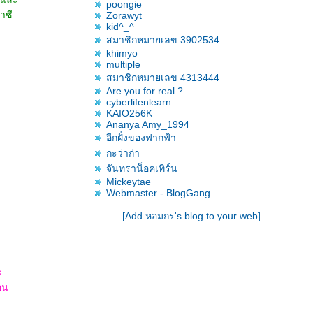
poongie
าซี
Zorawyt
kid^_^
สมาชิกหมายเลข 3902534
khimyo
multiple
สมาชิกหมายเลข 4313444
Are you for real ?
cyberlifenlearn
KAIO256K
Ananya Amy_1994
อีกฝั่งของฟากฟ้า
กะว่าก๋า
จันทราน็อคเทิร์น
Mickeytae
Webmaster - BlogGang
[Add หอมกร's blog to your web]
ะ
อน