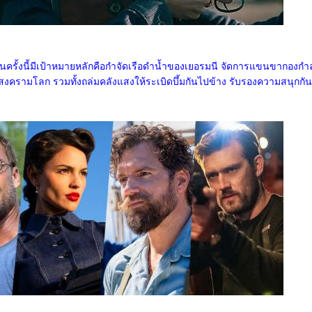
นครั้งนี้มีเป้าหมายหลักคือกำจัดเรือดำน้ำของเยอรมนี จัดการแขนขากองกำล
งสงครามโลก รวมทั้งถล่มคลังแสงให้ระเบิดบึ้มกันไปข้าง รับรองความสนุกก