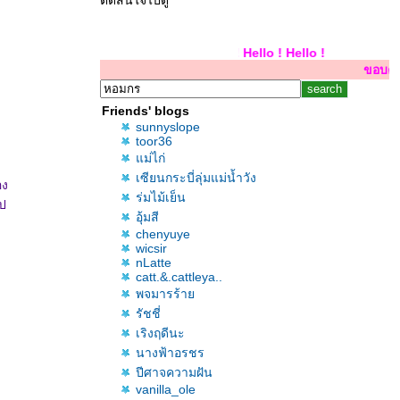
ตัดสินใจไปดู
Hello ! Hello ! Hello !
ขอบคุณสำหรับการเยี่ย
Friends' blogs
sunnyslope
toor36
ม่ไก่
เซียนกระบี่ลุ่มแม่น้ำวัง
อง
ร่มไม้เย็น
ไป
อุ้มสี
chenyuye
wicsir
nLatte
catt.&.cattleya..
พจมารร้า
รัชชี่
เริงฤดีนะ
นางฟ้าอรชร
ปีศาจความฝัน
vanilla_ole