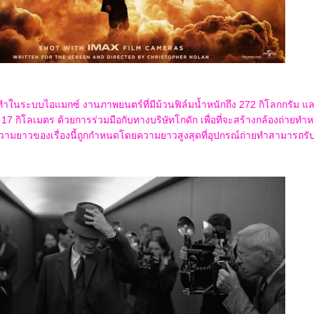
่ายทำในระบบไอแมกซ์ งานภาพยนตร์ที่มีม้วนฟิล์มนํ้าหนักถึง 272 กิโลกกรัม แ
17 กิโลเมตร ด้วยการร่วมมือกับทางบริษัทโกดัก เพื่อที่จะสร้างกล้องถ่ายทำห
มยาวของเรื่องนี้ถูกกำหนดโดยความยาวสูงสุดที่อุปกรณ์ถ่ายทำสามารถรับ