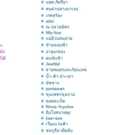
พท ภัทรียา
คนผ่านทางมาเจอ
เกศสุริยง
aitai
ณ ปลายฉัตร
fifty-four
ม่อ้วนคนสว
ละ
ข้ามขอบฟ้า
นัง
อาคุงกล่อง
ได้
คนขับช้า
JewNid
สายหมอกและก้อนเมฆ
น้ำ-ฟ้า-ป่า-เขา
มัชชาร
pantawan
ขุนเพชรขุนราม
ดอยสะเก็ด
Rinsa Yoyolive
อิ่มใจสบายพุง
kae+aoe
เวียงแว่นฟ้า
ชลบุรีมามี่คลับ