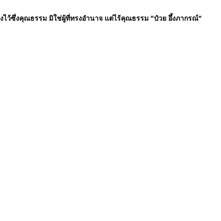
ทรงไว้ซึ่งคุณธรรม มิใช่ผู้ที่ทรงอำนาจ แต่ไร้คุณธรรม "ป๋วย อึ้งภากรณ์"