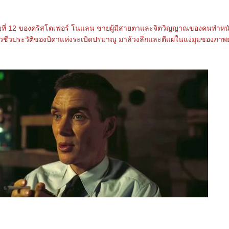
ที่ 12 ของคริสโตเฟอร์ โนแลน ชายผู้มีสายตาและจิตวิญญาณของคนทำหนั
ราวชีวประวัติของบิดาแห่งระเบิดปรมาณู มาล้วงลึกและตีแผ่ในแง่มุมของภาพ