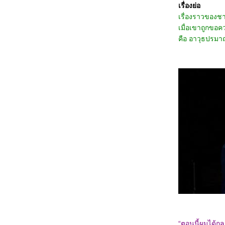
3467_Thelma the Unicorn (2024)
เรื่องย่อ
3367_Double World (2020)
เรื่องราวของช
3267_Five Nights at Freddy's
3167_The Guilty(2021)
เมื่อเขาถูกขอค
3067_Imaginary friends(2024)
คือ อาวุธปรมาณู
2967_The Ministry of Ungentlemanly
Warfare (2024)
2867_MY Boo (2024)
2767_Reversible Reality (2022)
2667_Werewolf By Night (2022)
2567_Rebel Moon : Part Two – The
Scargiver
2467_The kissing Booth
2367_Ghostbusters: Frozen Empire (2024)
2267_Civil War (2024)
2167_How to Make Millions Before Grandma
Dies(2024)
2067_Godzilla x Kong: The New
Empire(2024)
1967_Land of Legends(2022)
1867_One Week Friends (2022)
1767_Zom 100 Bucket List of Dead (2023)
1667_CODE 8 Part 2
1567_Kung Fu Panda 4 (2024)
1467_Rebel Moon: A Child of Fire
1367_Dune: Part Two
1267_Float
1167_Demon Slayer: to the Hashira Training
“ตอนนี้ผมได้กล