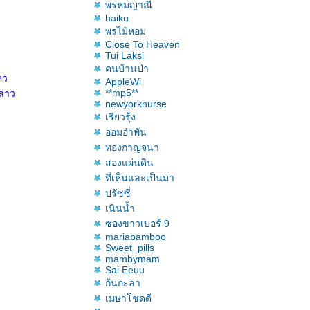
พรหมญาณี
haiku
พรไม้หอม
Close To Heaven
Tui Laksi
คนบ้านป่า
หว
AppleWi
**mp5**
ล่าว
newyorknurse
เรียวรุ้ง
ออมอำพัน
ทองกาญจนา
สองแผ่นดิน
ที่เห็นและเป็นมา
ปรัซซี่
เนินน้ำ
ซองขาวเบอร์ 9
mariabamboo
Sweet_pills
mambymam
Sai Eeuu
ก้นกะลา
เมษาโชดดี