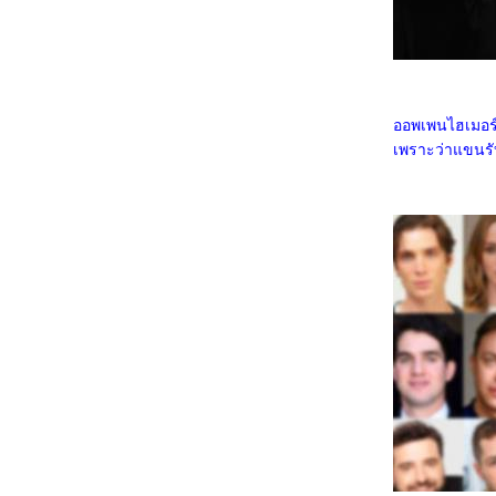
1068_Legends Of The Condor Heroes : The
Gallants
0968_Captain America: Brave New World
0868_Bridget Jones: Mad About the Boy
0768_Heretic
0668_Flow
0568_A Real Pain
0468_Wolf Man
ออพเพนไฮเมอร์ 
0368_Guardians of the Dafeng
เพราะว่าแขนรับ
0268_แผลเก่า เดอะมิวสิคัล 2568
0168_Werewolves
7667_ Stranger Things SS.4
7567_ Stranger Things SS. 2-3
7467_Stranger Things Chapter One: The
Vanishing of Will Byers
7367_The Call (2020)
7267_Love, Divided
7167_The Union
7067_Kraven the Hunter
6967_MOANA2
6867_Elevation
6767_The Lord of the Rings: The Fellowship
of the Ring
6667_Gladiator2
6567_A Legend
6467_We Live in Time
6367_Red One
6267_Humanist Vampire Seeking