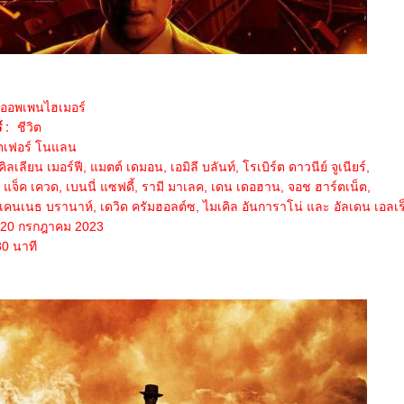
ออพเพนไฮเมอร์
 :
ชีวิต
ตเฟอร์ โนแลน
ลเลียน เมอร์ฟี, แมตต์ เดมอน, เอมิลี บลันท์, โรเบิร์ต ดาวนีย์ จูเนียร์,
, แจ็ค เควด, เบนนี่ แซฟดี้, รามี มาเลค, เดน เดอฮาน, จอช ฮาร์ตเน็ต,
คนเนธ บรานาห์, เดวิด ครัมฮอลต์ซ, ไมเคิล อันการาโน่ และ อัลเดน เอลเร
20 กรกฎาคม 2023
0 นาที