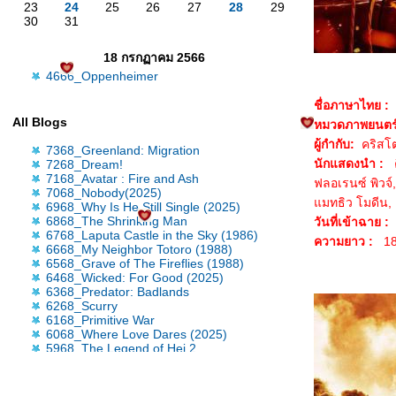
23
24
25
26
27
28
29
30
31
18 กรกฏาคม 2566
4666_Oppenheimer
ชื่อภาษาไทย :
All Blogs
หมวดภาพยนตร์
ผู้กำกับ:
คริสโ
7368_Greenland: Migration
นักแสดงนำ :
คิ
7268_Dream!
7168_Avatar : Fire and Ash
ฟลอเรนซ์ พิวจ์
7068_Nobody(2025)
มทธิว โมดีน, เ
6968_Why Is He Still Single (2025)
6868_The Shrinking Man
วันที่เข้าฉาย :
6768_Laputa Castle in the Sky (1986)
ความยาว :
18
6668_My Neighbor Totoro (1988)
6568_Grave of The Fireflies (1988)
6468_Wicked: For Good (2025)
6368_Predator: Badlands
6268_Scurry
6168_Primitive War
6068_Where Love Dares (2025)
5968_The Legend of Hei 2
5868_Time Raiders (2025)
5768_Tron: Ares
5668_Nickel Boys