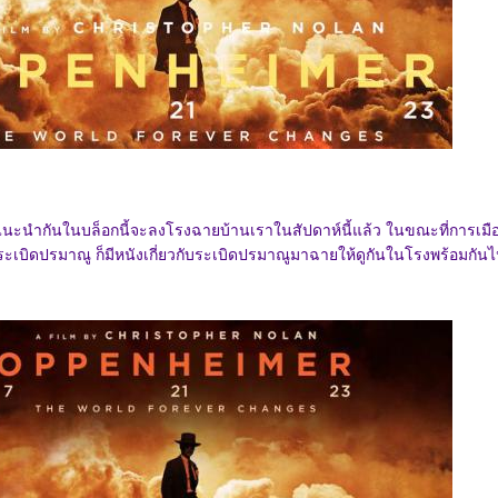
แนะนำกันในบล็อกนี้จะลงโรงฉายบ้านเราในสัปดาห์นี้แล้ว ในขณะที่การเมื
ะเบิดปรมาณู ก็มีหนังเกี่ยวกับระเบิดปรมาณูมาฉายให้ดูกันในโรงพร้อมกัน