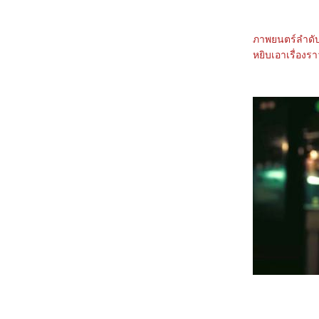
Consenting Suicidal Person
6167_Venom: The Last Dance
6067_Canary Black
5967_The Legend of ShenLi (2024)
ภาพยนตร์ลำดับ
5867_Wolfs
หยิบเอาเรื่อง
5767_Megalopolis
5667_Transformers One
5567_Taklee Genesis
5467_Never Let Go
5367_Beetlejuice Beetlejuice
5267_Godzilla vs. Biollante (1989)
5167_Secret: A Hidden Score
5067_Blink Twice
4967_Pilot
4867_I Saw the TV Glow (2024)
4767_Crayon Shinchan the Movie 2024
4667_Project Silence
4567_Alien: Romulus
4467_Longlegs
4367_Trap
4267_Deadpool & Wolverine
4167_Despicable Me 4
4067_Twisters
3967_18x2 Beyond Youthful Days
3867_A Quiet Place: Day One
3767_The Watchers (2024)
3667_After We Collided (2020)
3567_After (2019)