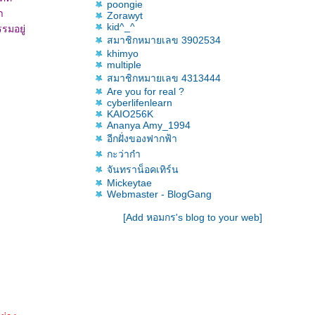
poongie
า
Zorawyt
kid^_^
รมอยู่
สมาชิกหมายเลข 3902534
khimyo
multiple
สมาชิกหมายเลข 4313444
Are you for real ?
cyberlifenlearn
KAIO256K
Ananya Amy_1994
อีกฝั่งของฟากฟ้า
กะว่าก๋า
จันทราน็อคเทิร์น
Mickeytae
Webmaster - BlogGang
[Add หอมกร's blog to your web]