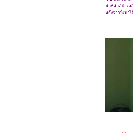
1067_Orion and the Dark (2024)
นักฟิสิกส์นิวเ
0967_Madame Web
0867_Turning Red
หลังจากที่เขาไ
0767_Argylle
0667_The Magic Flute (2022)​​​​​​​
0567_When we first met (2018)
0467_The Witch (2015)
0367_Ladybug & Cat Noir: The Movie
0267_Don't Look Up (2021)
0167_The Mitchells vs. the Machines (2021)
8366_Anyone But You
8266_Spirited (2022)
8166_Supposed
8066_The Monkey King
7966_Aquaman and The Lost Kingdom
7866_SLYTH
7766_The Marsh King’s Daughter
7666_Napoleon
7566_ลับแลคำชะโนด
7466_New Gods Yang Jian
7366_The Hunger Games: The Ballad of
Songbirds and Snakes
7266_Wish
7166_The Secret Kingdom
7066_ The Marvels
6966_Ancient Beast Inostrancevia (2023)
6866_Fullmetal Alchemist The Revenge of
Scar (2022)