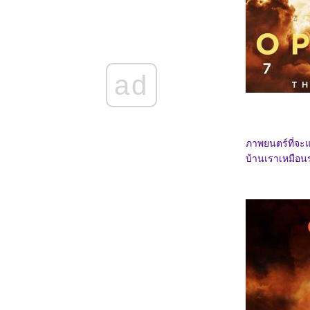
5568_Osiris (2025)
5468_Filter (2025)
5368_The Gold Behind the Stone (2025)
5268_Ruan Xiaofeng's Royal Love Quest
(2025)
5168_Sword-bearing Guard Su Xiaoli
(2025)
ad
5068_Be Yourself (2025)
4968_When Destiny Brings the Demon
(2025)
4868_The Immortal Ascension (2025)
4768_Demon Slayer The Movie: Infinity
Castle(2025)
ภาพยนตร์ที่จะ
4668_Duel on Mount Hua: Nine Yin True
บ้านเราเหมือนร
Sutra (2025)
4568_Duel on Mount Hua: Eastern Heretic
and Western Venom (2025)
4468_Be Passionately in Love
4368_Threading Mom’s Wings (2025)
4268_Roaming China with Tang
Poetry (2025)
4168_The Secret Contract of the Witch
4068_Double Happiness
3968_The Legend of Ochi
3868_ Superman
3768_Jurassic World Rebirth
3668_Elio
3568_The Seven Relics of ill Omen