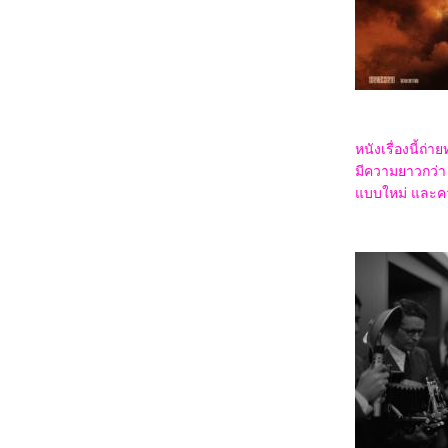
3468_28 Years Later
3368_Lilo & Stitch
3268_Kraken
3168_Fountain of Youth
3068_Mission: Impossible – The Final
Reckoning
2968_The Prisoner of Beauty 2025
2868_ Spellbound
2768_ Marry My Dead Body
หนังเรื่องนี้ถ
2668_Lost in the Stars
2568_ ASH
มีความยาวกว่า 
2468_The Day the Earth Blew Up: A Looney
บบใหม่ และควา
Tunes Movie
2368_ Dark (ต่อ)
2268_ Dark SS.1
2168_Along for the Ride
2068_Lyle, Lyle, Crocodile
1968_A Minecraft Movie
1868_The Amateur
1768_Late Night with the Devil
1668_Presence
1568_Ne Zha2
1468_Paddington in Peru
1368_Ultraman Arc The Movie: The Clash of
Light and Evil
1268_Sing Sing
1168_EternalBond