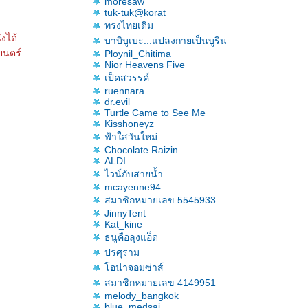
moresaw
tuk-tuk@korat
ทรงไทยเดิม
งได้
บาบิบูเบะ...แปลงกายเป็นบูริน
ยนตร์
Ploynil_Chitima
Nior Heavens Five
เป็ดสวรรค์
ruennara
dr.evil
Turtle Came to See Me
Kisshoneyz
ฟ้าใสวันใหม่
Chocolate Raizin
ALDI
ไวน์กับสายน้ำ
mcayenne94
สมาชิกหมายเลข 5545933
JinnyTent
Kat_kine
ธนูคือลุงแอ็ด
ปรศุราม
อน่าจอมซ่าส์
สมาชิกหมายเลข 4149951
melody_bangkok
blue_medsai