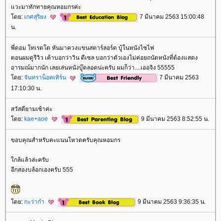
วะมาทักทายคุณหอมกรค่ะ
ดย:
เกศสุริยง
7 มีนาคม 2563 15:00:48
น.
พี่ดอม โทเรตโต หันมาควงแขนสตาร์ลอร์ด บู้ในหนังไซไฟ
ตอนผมดูรีวิว เค้าบอกว่าวิน ดีเซล บอกว่าตัวเองไม่ค่อยถนัดหนังที่ต้องแสดง
อารมณ์มากนัก เลยเล่นหนังบู๊ตลอดน่ะครับ ผมก็ว่า....เออจิง 55555
ดย:
จันทราน็อคเทิร์น
7 มีนาคม 2563
17:10:30 น.
สวัสดียามเช้าค่ะ
ดย:
kae+aoe
9 มีนาคม 2563 8:52:55 น.
ขอบคุณสำหรับคะแนนโหวตครับคุณหอมกร
กล้แล้วล่ะครับ
อีกสองบล้อกเองครับ 555
ดย:
กะว่าก๋า
9 มีนาคม 2563 9:36:35 น.