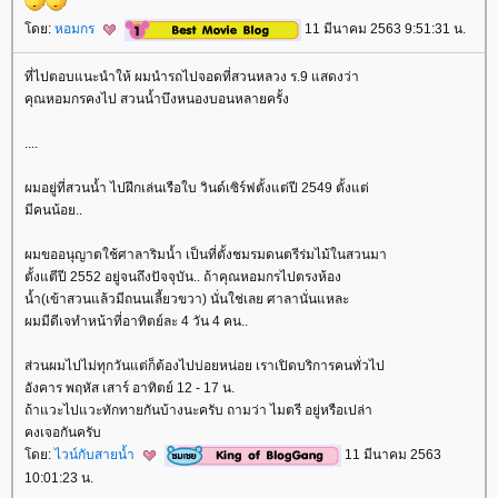
ดย:
หอมกร
11 มีนาคม 2563 9:51:31 น.
ที่ไปตอบแนะนำให้ ผมนำรถไปจอดที่สวนหลวง ร.9 แสดงว่า
คุณหอมกรคงไป สวนน้ำบึงหนองบอนหลายครั้ง
....
ผมอยู่ที่สวนน้ำ ไปฝึกเล่นเรือใบ วินด์เซิร์ฟตั้งแต่ปี 2549 ตั้งแต่
มีคนน้อย..
ผมขออนุญาตใช้ศาลาริมน้ำ เป็นที่ตั้งชมรมดนตรีร่มไม้ในสวนมา
ตั้งแตีปี 2552 อยู่จนถึงปัจจุบัน.. ถ้าคุณหอมกรไปตรงห้อง
น้ำ(เข้าสวนแล้วมีถนนเลี้ยวขวา) นั่นใช่เลย ศาลานั่นแหละ
ผมมีดีเจทำหน้าที่อาทิตย์ละ 4 วัน 4 คน..
ส่วนผมไปไม่ทุกวันแต่ก็ต้องไปบ่อยหน่อย เราเปิดบริการคนทั่วไป
อังคาร พฤหัส เสาร์ อาทิตย์ 12 - 17 น.
ถ้าแวะไปแวะทักทายกันบ้างนะครับ ถามว่า ไมตรี อยู่หรือเปล่า
คงเจอกันครับ
ดย:
ไวน์กับสายน้ำ
11 มีนาคม 2563
10:01:23 น.