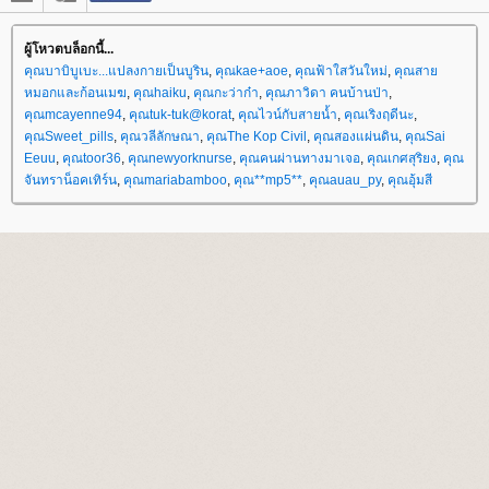
ผู้โหวตบล็อกนี้...
คุณบาบิบูเบะ...แปลงกายเป็นบูริน
,
คุณkae+aoe
,
คุณฟ้าใสวันใหม่
,
คุณสา
หมอกและก้อนเมฆ
,
คุณhaiku
,
คุณกะว่าก๋า
,
คุณภาวิดา คนบ้านป่า
,
คุณmcayenne94
,
คุณtuk-tuk@korat
,
คุณไวน์กับสายน้ำ
,
คุณเริงฤดีนะ
,
คุณSweet_pills
,
คุณวลีลักษณา
,
คุณThe Kop Civil
,
คุณสองแผ่นดิน
,
คุณSai
Eeuu
,
คุณtoor36
,
คุณnewyorknurse
,
คุณคนผ่านทางมาเจอ
,
คุณเกศสุริยง
,
คุณ
จันทราน็อคเทิร์น
,
คุณmariabamboo
,
คุณ**mp5**
,
คุณauau_py
,
คุณอุ้มสี