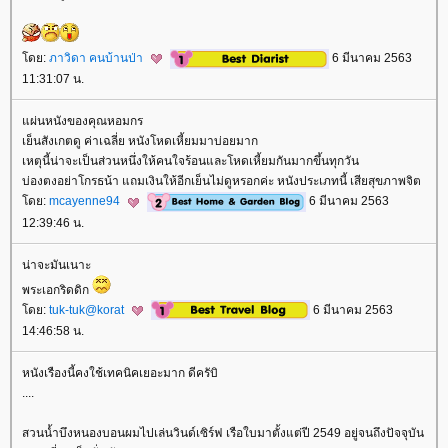
ดย:
ภาวิดา คนบ้านป่า
6 มีนาคม 2563
11:31:07 น.
ผ่นหนังของคุณหอมกร
เย็นสังเกตดู ค่าเฉลี่ย หนังโหดเหี้ยมมาบ่อยมาก
เหตุนี้น่าจะเป็นส่วนหนึ่งให้คนใจร้อนและโหดเหี้ยมกันมากขึ้นทุกวัน
บ่องตงอย่าโกรธน้า แถมเงินให้อีกเย็นไม่ดูหรอกค่ะ หนังประเภทนี้ เสียสุขภาพจิต
ดย:
mcayenne94
6 มีนาคม 2563
12:39:46 น.
น่าจะมันเนาะ
พระเอกริดดิก
ดย:
tuk-tuk@korat
6 มีนาคม 2563
14:46:58 น.
หนังเรืองนี้คงใช้เทคนิคเยอะมาก ดีครับิ
....
สวนน้ำบึงหนองบอนผมไปเล่นวินด์เซิร์ฟ เรือใบมาตั้งแต่ปี 2549 อยู่จนถึงปัจจุบัน