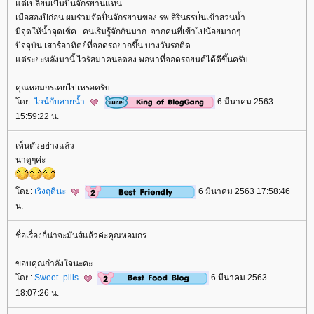
ต่เปลี่ยนเป็นปั่นจักรยานแทน
เมื่อสองปีก่อน ผมร่วมจัดปั่นจักรยานของ รพ.สิรินธรป่่นเข้าสวนน้ำ
มีจุดให้น้ำจุดเช็ค.. คนเริ่มรู้จักกันมาก..จากคนที่เข้าไปน้อยมากๆ
ปัจจุบัน เสาร์อาทิตย์ที่จอดรถยากขึ้น บางวันรถติด
ต่ระยะหลังมานี้ ไวรัสมาคนลดลง พอหาที่จอดรถยนต์ได้ดีขึ้นครับ
คุณหอมกรเคยไปเหรอครับ
ดย:
ไวน์กับสายน้ำ
6 มีนาคม 2563
15:59:22 น.
เห็นตัวอย่างแล้ว
น่าดูๆค่ะ
ดย:
เริงฤดีนะ
6 มีนาคม 2563 17:58:46
น.
ชื่อเรื่องก็น่าจะมันส์แล้วค่ะคุณหอมกร
ขอบคุณกำลังใจนะคะ
ดย:
Sweet_pills
6 มีนาคม 2563
18:07:26 น.