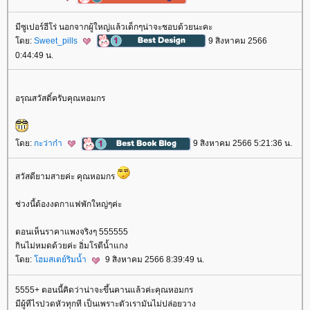
มีซูเปอร์ฮีโร่ นอกจากผู้ใหญ่แล้วเด็กๆน่าจะชอบด้วยนะคะ
ดย:
Sweet_pills
9 สิงหาคม 2566
0:44:49 น.
อรุณสวัสดิ์ครับคุณหอมกร
ดย:
กะว่าก๋า
9 สิงหาคม 2566 5:21:36 น.
สวัสดียามสายค่ะ คุณหอมกร
ช่วงนี้ต้องงดกาแฟพักใหญ่ๆค่ะ
ตอนเห็นราคาแพงจริงๆ 555555
กินไม่หมดด้วยค่ะ อิ่มโรตีน้ำแกง
ดย:
ฮมสเตย์ริมน้ำ
9 สิงหาคม 2566 8:39:49 น.
5555+ ตอนนี้คิดว่าน่าจะขึ้นคานแล้วค่ะคุณหอมกร
มีผู้ทีไรปวดหัวทุกที เป็นเพราะตัวเรามันไม่ปล่อยวาง