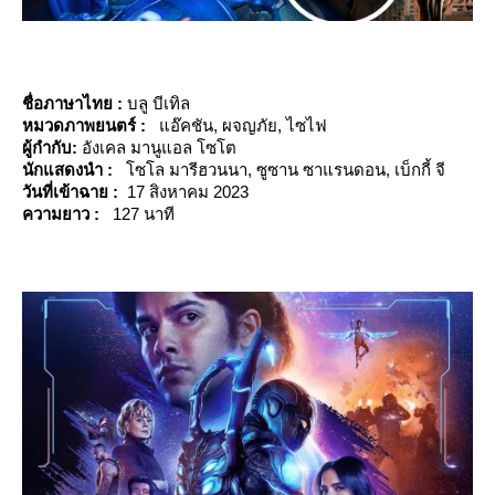
ชื่อภาษาไทย :
บลู บีเทิล
หมวดภาพยนตร์ :
อ๊คชัน, ผจญภัย, ไซไฟ
ผู้กำกับ:
อังเคล มานูแอล โซโต
นักแสดงนำ :
ซโล มารีฮวนนา, ซูซาน ซาแรนดอน, เบ็กกี้ จี
วันที่เข้าฉาย :
17 สิงหาคม 2023
ความยาว :
127 นาที