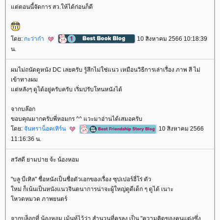
ต่ตอนนี้จัดการ สว.ให้ได้ก่อนก็ดี
ดย:
กะว่าก๋า
10 สิงหาคม 2566 10:18:39
น.
ผมไม่ถนัดดูหนัง DC เลยครับ รู้สึกไม่ใช่แนว เหมือนวิธีการเล่าเรื่อง ภาพ สี ไม่
เข้าทางผม
ต่หลังๆ ดูได้อยู่ครับครับ เริ่มปรับโทนหนังได้
จากบล๊อก
ขอบคุณมากครับพี่หอมกร ^^ แวะมาอ่านได้เสมอครับ
ดย:
จันทราน็อคเทิร์น
10 สิงหาคม 2566
11:16:36 น.
สวัสดี ยามบ่าย จ้ะ น้องหอม
"บลู บีเทิล" ชื่อหนังเป็นชื่อตัวเอกของเรื่อง ซุปเปอร์ฮี่โร่ ตัว
หม่ ก็เน้นเป็นหนังแนวจินตนาการน่าจะผู้ใหญ่ดูดีเด็ก ๆ ดูได้ เนาะ
หวดหมวด ภาพยนตร์
จากบล็อกที่ น้องหอม เม้นท์ไว้ว่า สำนวนที่ครูลง เป็น "ความคิดของคนแต่งซึ่ง