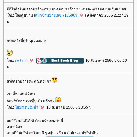
มีฮีโร่ตัวใหม่ออกมาอีกแล้ว แน่นอนล่ะว่าถ้าขายแต่ของเก่าคนคงบ่นกันแย่เล
ดย: โลกคู่ขนาน (
สมาชิกหมายเลข 7115969
) 9 สิงหาคม 2566 21:27:19
น.
อรุณสวัสดิ์ครับคุณหอมกร
ดย:
กะว่าก๋า
10 สิงหาคม 2566 5:06:10
น.
สวัสดียามสายค่ะ คุณหอมกร
เช้านี้ทานแฟยังคะ
จันทร์จัดอาหารญี่ปุ่นไปแล้วค่ะ
ดย:
ฮมสเตย์ริมน้ำ
10 สิงหาคม 2566 8:23:55 น.
ผมก็ยังคงไม่ได้เข้าโรงหนังเลยครับพี่
จากบล็อก
บดก็มีนักกีฬาหน้าตาดี ๆ อยู่นะครับ แต่ไม่เยอะเท่ากีฬาอื่น