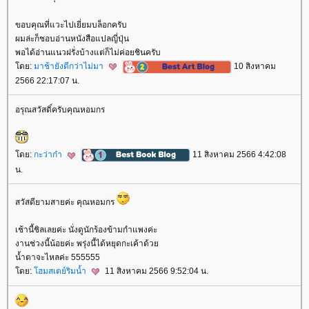
ขอบคุณที่แวะไปเยี่ยมบล็อกครับ
ผมล่ะก็ชอบอ่านหนังสือแปลญี่ปุ่น
พอได้อ่านแนวฝรั่งบ้างแต่ก็ไม่ค่อยชินครับ
ดย:
มาช้ายังดีกว่าไม่มา
10 สิงหาคม
2566 22:17:07 น.
อรุณสวัสดิ์ครับคุณหอมกร
ดย:
กะว่าก๋า
11 สิงหาคม 2566 4:42:08
น.
สวัสดียามสายค่ะ คุณหอมกร
เช้านี้ชิลเลยค่ะ นั่งดูนักร้องข้ามกำแพงค่ะ
งานช่วงนี้น้อยค่ะ พรุ่งนี้ได้หยุดกะเค้าด้ว
น้ำตาจะไหลค่ะ 555555
ดย:
ฮมสเตย์ริมน้ำ
11 สิงหาคม 2566 9:52:04 น.