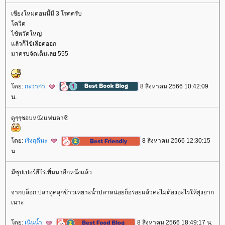
เชียงใหม่ตอนนี้มี 3 โรคครับ
ควิด
ไข้หวัดใหญ่
ล้วก็ไข้เลือดออก
มาครบจัดเต็มเลย 555
ดย:
กะว่าก๋า
8 สิงหาคม 2566 10:42:09
น.
ดูๆๆชอบหนังแฟนตาซี
ดย:
เริงฤดีนะ
8 สิงหาคม 2566 12:30:15
น.
มีซุปเปอร์ฮีโร่เพิ่มมาอีกหนึ่งแล้ว
จากบล็อก ปลาทูคลุกข้าวเหยาะน้ำปลาหน่อยก็อร่อยแล้วค่ะไม่ต้องอะไรให้ยุ่งยาก
เนาะ
ดย:
เนินน้ำ
8 สิงหาคม 2566 18:49:17 น.