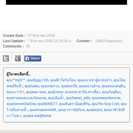
Create Date :
07 สิงหาคม 2566
Last Update :
7 สิงหาคม 2566 15:25:34 น.
Counter :
2368 Pageviews.
Comments :
35
ผู้โหวตบล็อกนี้...
คุณ**mp5**
,
คุณปัญญา Dh
,
คุณฟ้าใสวันใหม่
,
คุณแมวเซาผู้น่าสงสาร
,
คุณโฮม
สเตย์ริมน้ำ
,
คุณhaiku
,
คุณปรศุราม
,
คุณtoor36
,
คุณทนายอ้วน
,
คุณสองแผ่นดิน
,
คุณกะว่าก๋า
,
คุณkae+aoe
,
คุณEmmy Journey พากิน พาเที่ยว
,
คุณเริงฤดีนะ
,
คุณสายหมอกและก้อนเมฆ
,
คุณเนินน้ำ
,
คุณSweet_pills
,
คุณnewyorknurse
,
คุณnonnoiGiwGiw
,
คุณNENE77
,
คุณจันทราน็อคเทิร์น
,
คุณThe Kop Civil
,
คุณ
ไวน์กับสายน้ำ
,
คุณmcayenne94
,
คุณอาจารย์สุวิมล
,
คุณtanjira
,
คุณมาช้ายังดี
กว่าไม่มา
,
คุณtuk-tuk@korat