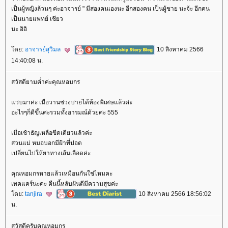
เป็นผู้หญิงล้วนๆ ค่ะอาจารย์ " มีสองคนเองนะ อีกสองคน เป็นผู้ชาย นะจ้ะ อีกคน
เป็นนายแพทย์ เชียว
นะ อิอิ
ดย:
อาจารย์สุวิมล
10 สิงหาคม 2566
14:40:08 น.
สวัสดียามค่ำค่ะคุณหอมกร
ว่บมาค่ะ เมื่อวานช่วงบ่ายได้ห้องพิเศษแล้วค่ะ
อะไรๆก็ดีขึ้นค่ะรวมทั้งอารมณ์ด้วยค่ะ 555
เมื่อเช้าธัญเหลือขีดเดียวแล้วค่ะ
ส่วนแม่ หมอบอกมีฝ้าที่ปอด
เปลี่ยนไปให้ยาทางเส้นเลือดค่ะ
คุณหอมกรหายแล้วเหมือนกันใช่ไหมคะ
เทคแคร์นะคะ คืนนี้หลับฝันดีมีความสุขค่ะ
ดย:
tanjira
10 สิงหาคม 2566 18:56:02
น.
สวัสดีครับคุณหอมกร