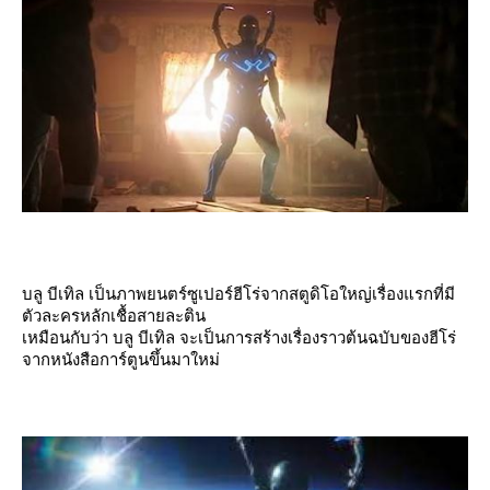
บลู บีเทิล เป็นภาพยนตร์ซูเปอร์ฮีโร่จากสตูดิโอใหญ่เรื่องแรกที่มี
ตัวละครหลักเชื้อสายละติน
เหมือนกับว่า บลู บีเทิล จะเป็นการสร้างเรื่องราวต้นฉบับของฮีโร่
จากหนังสือการ์ตูนขึ้นมาใหม่