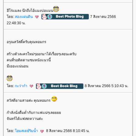
ฮีโร่แมลง นึกถึงไอ้แมงปอแมน
ดย:
สองแผ่นดิน
7 สิงหาคม 2566
22:48:30 น.
อรุณสวัสดิ์ครับคุณหอมกร
สร้างตัวละครใหม่ๆออกมาได้เรื่อยๆเลยนะครับ
คนที่รอติดตามชมหนังแนวนี้
มีเยอะแน่นอน
ดย:
กะว่าก๋า
8 สิงหาคม 2566 5:10:43 น.
สวัสดียามสายค่ะ คุณหอมกร
กำลังนั่งดื่มด่ำกับกาแฟแน่ๆเล
จันทร์ได้แฟสดหวานค่ะ
ดย:
ฮมสเตย์ริมน้ำ
8 สิงหาคม 2566 8:10:45 น.