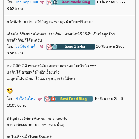
ดย:
The Kop Civil
10 สิงหาคม 2566
8:52:57 น.
สวัสดีครับ มาโหวตให้ในฐาน ชอบดูหนังเกือบฟรี แหะ ๆ
เดือนไม่กี่ร้อยบาทได้หลายร้อยเรื่อง.. ทางเน็ตทีวี ไว้เก็บเป็นข้อมูลด้าน
การค้าวิจัยก็ได้นะครับ
ดย:
ไวน์กับสายน้ำ
10 สิงหาคม 2566
8:56:02 น.
ดอกไม้กินได้ เขาเอาสีสันและความสวยค่ะ ไม่เน้นกิน 555
ต่กินได้ อร่อยหรือไม่อีกเรื่องหนึ่ง
เมนูต่อไปจะมีดอกไม้เยอะ ๆ สนุกกว่านี้อีกค่ะ
ดย:
ฟ้าใสวันใหม่
10 สิงหาคม 2566
10:03:03 น.
พี่ธัญน่าจะอัพเดทที่เฟซมากกว่านะครับ
อาจจะต้องลองตามจากช่องทางนั้นดู
ผมไม่เลือกเพื่อไทยแล้วล่ะครับ