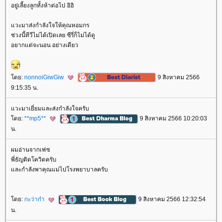
อยู่เลี้ยงลูกทั้งห้าต่อไป อิอิ
วะมาส่งกำลังใจให้คุณหอมกร
ช่วงนี้ทีวีไม่ได้เปิดเลย ซีรี่ก็ไม่ได้ดู
อยากแต่จะนอน อย่างเดียว
ดย:
nonnoiGiwGiw
9 สิงหาคม 2566
9:15:35 น.
วะมาเยี่ยมและส่งกำลังใจครับ
ดย:
**mp5**
9 สิงหาคม 2566 10:20:03
น.
ผมอ่านจากเฟซ
พี่ธัญติดโควิดครับ
ละกำลังพาคุณแม่ไปโรงพยาบาลครับ
ดย:
กะว่าก๋า
9 สิงหาคม 2566 12:32:54
น.