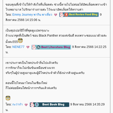
ขอบคุณที่เข้าไปให้กำลังใจที่บล็อคค่ะ ช่วงนี้หายไปไม่ค่อยได้อัพบล็อคเพราะเข้า
รงพยาบาล ไปรักษาร่างกายค่ะ ไว้จะมาอัพบล็อคให้ทราบค่า
ดย:
Emmy Journey พากิน พาเที่ยว
9
สิงหาคม 2566 14:15:06 น.
เป็นซุปเปอร์ฮีโร่ที่ชุดดูแปลกๆเนาะ
ถ้าแนวชุดที่เป็นสัตว์ ชอบ Black Panther สวยเท่เข้มดี คงเพราะชอบแมวด้วยล่ะ
มั้งคะ555
ดย:
NENE77
9 สิงหาคม 2566 14:22:25
น.
เขาประกาศเป็นโรคประจำถิ่นไปแล้วครับ
การรักษาก็จะไม่เข้มข้นเหมือนช่วงแรก
จริงๆในผู้ป่วยสูงอายุและผู้มีโรคประจำตัวก็ยังน่ากลัวอยู่นะครับ
ตอนนี้ไปไหนมาไหนในเชียงใหม่
ก็ไม่ค่อยมีคนใส่หน้ากากฯกันแล้วล่ะครับ
ดย:
กะว่าก๋า
9 สิงหาคม 2566 14:35:29
น.