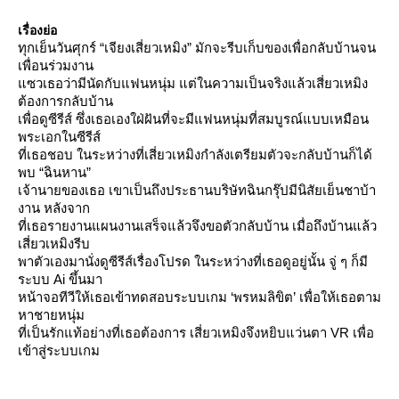
เรื่องย่อ
ทุกเย็นวันศุกร์ “เจียงเสี่ยวเหมิง” มักจะรีบเก็บของเพื่อกลับบ้านจน
เพื่อนร่วมงาน
ซวเธอว่ามีนัดกับแฟนหนุ่ม แต่ในความเป็นจริงแล้วเสี่ยวเหมิง
ต้องการกลับบ้าน
เพื่อดูซีรีส์ ซึ่งเธอเองใฝ่ฝันที่จะมีแฟนหนุ่มที่สมบูรณ์แบบเหมือน
พระเอกในซีรีส์
ที่เธอชอบ ในระหว่างที่เสี่ยวเหมิงกำลังเตรียมตัวจะกลับบ้านก็ได้
พบ “ฉินหาน”
เจ้านายของเธอ เขาเป็นถึงประธานบริษัทฉินกรุ๊ปมีนิสัยเย็นชาบ้า
งาน หลังจาก
ที่เธอรายงานแผนงานเสร็จแล้วจึงขอตัวกลับบ้าน เมื่อถึงบ้านแล้ว
เสี่ยวเหมิงรีบ
พาตัวเองมานั่งดูซีรีส์เรื่องโปรด ในระหว่างที่เธอดูอยู่นั้น จู่ ๆ ก็มี
ระบบ Ai ขึ้นมา
หน้าจอทีวีให้เธอเข้าทดสอบระบบเกม ‘พรหมลิขิต’ เพื่อให้เธอตาม
หาชายหนุ่ม
ที่เป็นรักแท้อย่างที่เธอต้องการ เสี่ยวเหมิงจึงหยิบแว่นตา VR เพื่อ
เข้าสู่ระบบเกม