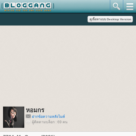
หอมกร
ฝากข้อความหลังไมค์
ผู้ติดตามบล็อก : 69 คน