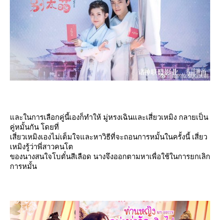
ละในการเลือกคู่นี้เองก็ทำให้ มู่หรงเฉินและเสี่ยวเหมิง กลายเป็น
คู่หมั้นกัน โดยที่
เสี่ยวเหมิงเองไม่เต็มใจและหาวิธีที่จะถอนการหมั้นในครั้งนี้ เสี่ยว
เหมิงรู้ว่าพี่สาวคนโต
ของนางสนใจโบตั๋นสีเลือด นางจึงออกตามหาเพื่อใช้ในการยกเลิก
การหมั้น