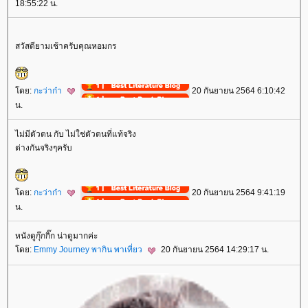
18:55:22 น.
สวัสดียามเช้าครับคุณหอมกร
ดย:
กะว่าก๋า
20 กันยายน 2564 6:10:42
น.
ไม่มีตัวตน กับ ไม่ใช่ตัวตนที่แท้จริง
ต่างกันจริงๆครับ
ดย:
กะว่าก๋า
20 กันยายน 2564 9:41:19
น.
หนังดูกุ๊กกิ๊ก น่าดูมากค่ะ
ดย:
Emmy Journey พากิน พาเที่ยว
20 กันยายน 2564 14:29:17 น.