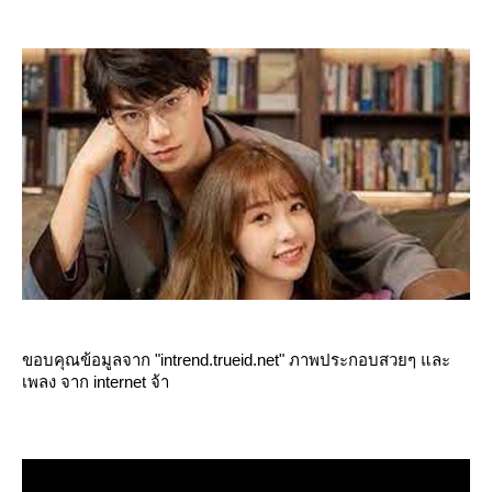
ขอบคุณข้อมูลจาก "intrend.trueid.net" ภาพประกอบสวยๆ และ
เพลง จาก internet จ้า