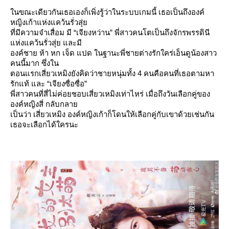
นขณะเดียวกันเธอเองก็เพิ่งรู้ว่าในระบบเกมนี้ เธอเป็นถึงองค์
หญิงเก้าแห่งแคว้นรั่วสุ่
ที่มีความจำเสื่อม มี “เจียงหว่าน” พี่สาวคนโตเป็นถึงจักรพรรดินี
ห่งแคว้นรั่วสุ่ย และมี
องค์ชาย ห้า หก เจ็ด แปด ในฐานะพี่ชายต่างรักใคร่เอ็นดูน้องสาว
คนนี้มาก ซึ่งใน
ตอนแรกเสี่ยวเหมิงยังคิดว่าชายหนุ่มทั้ง 4 คนคือคนที่เธอตามหา
รักแท้ และ “เจียงซื่อซื่อ”
พี่สาวคนที่สี่ไม่ค่อยชอบเสี่ยวเหมิงเท่าไหร่ เมื่อถึงวันเลือกคู่ของ
องค์หญิงสี่ กลับกลา
เป็นว่า เสี่ยวเหมิง องค์หญิงเก้าก็โดนให้เลือกคู่กับเขาด้วยเช่นกัน
เธอจะเลือกได้ใครนะ