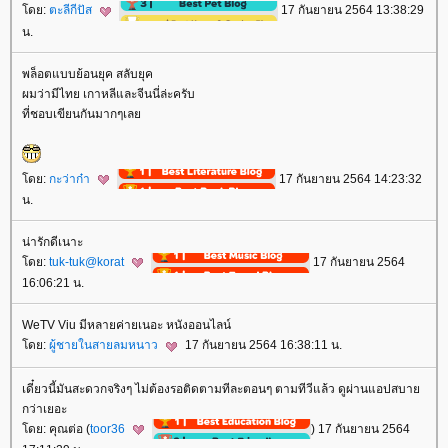
ดย:
ตะลีกีปัส
17 กันยายน 2564 13:38:29
น.
พล็อตแบบย้อนยุค สลับยุค
ผมว่ามีไทย เกาหลีและจีนนี่ล่ะครับ
ที่ชอบเขียนกันมากๆเล
ดย:
กะว่าก๋า
17 กันยายน 2564 14:23:32
น.
น่ารักดีเนาะ
ดย:
tuk-tuk@korat
17 กันยายน 2564
16:06:21 น.
WeTV Viu มีหลายค่ายเนอะ หนังออนไลน์
ดย:
ผู้ชายในสายลมหนาว
17 กันยายน 2564 16:38:11 น.
เดี๋ยวนี้มันสะดวกจริงๆ ไม่ต้องรอติดตามทีละตอนๆ ตามทีวีแล้ว ดูผ่านแอปสบา
กว่าเยอะ
ดย: คุณต่อ (
toor36
) 17 กันยายน 2564