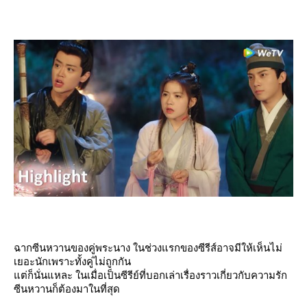
ฉากซีนหวานของคู่พระนาง ในช่วงแรกของซีรีส์อาจมีให้เห็นไม่
เยอะนักเพราะทั้งคู่ไม่ถูกกัน
ต่ก็นั่นแหละ ในเมื่อเป็นซีรีย์ที่บอกเล่าเรื่องราวเกี่ยวกับความรัก
ซีนหวานก็ต้องมาในที่สุด