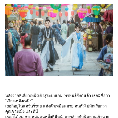
หลังจากที่เสี่ยวเหมิงเข้าสู่ระบบเกม ‘พรหมลิขิต’ แล้ว เธอมีชื่อว่า
“เจียงเหมิงเหมิง”
เธอก็อยู่ในแคว้นรั่วสุ่ย แต่งตัวเหมือนชาย คนทั่วไปมักเรียกว่า
คุณชายเมิ่ง และที่นี่
เธอก็ได้เจอชายหนุ่มคนหนึ่งที่มีหน้าตาคล้ายกับฉินหานเจ้านา