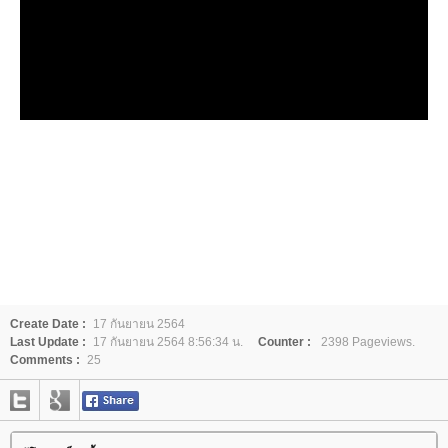
Create Date :
17 กันยายน 2564
Last Update :
17 กันยายน 2564 8:56:34 น.
Counter :
2398 Pageviews.
Comments :
25