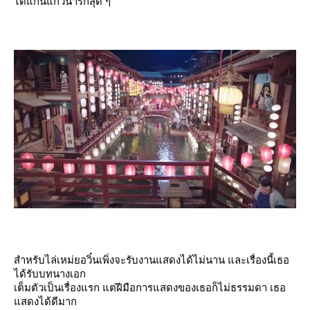
ได้แก่นแก้วน่ารักสุด ๆ
สำหรับไล่เหม่ยอวิ๋นเพิ่งจะรับงานแสดงได้ไม่นาน และเรื่องนี้เธอ
ได้รับบทนางเอก
เต็มตัวเป็นเรื่องแรก แต่ฝีมือการแสดงของเธอก็ไม่ธรรมดา เธอ
สดงได้ดีมาก