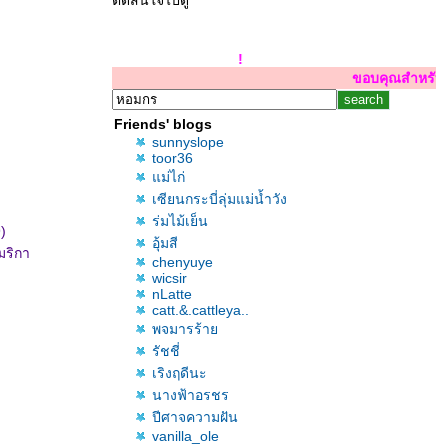
ตัดสินใจไปดู
Hello ! Hello ! Hello !
ขอบคุณสำหรับการเยี่ยมเยียนจ้า
Friends' blogs
sunnyslope
toor36
ม่ไก่
เซียนกระบี่ลุ่มแม่น้ำวัง
ร่มไม้เย็น
)
อุ้มสี
มริกา
chenyuye
wicsir
nLatte
catt.&.cattleya..
พจมารร้า
รัชชี่
เริงฤดีนะ
นางฟ้าอรชร
ปีศาจความฝัน
vanilla_ole