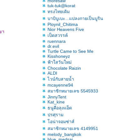
moresaw
tuk-tuk@korat
ทรงไทยเดิม
บาบิบูเบะ...แปลงกายเป็นบูริน
Ploynil_Chitima
Nior Heavens Five
เขา
เป็ดสวรรค์
ruennara
dr.evil
Turtle Came to See Me
Kisshoneyz
ฟ้าใสวันใหม่
Chocolate Raizin
ALDI
ไวน์กับสายน้ำ
mcayenne94
สมาชิกหมายเลข 5545933
JinnyTent
Kat_kine
ธนูคือลุงแอ็ด
ปรศุราม
อน่าจอมซ่าส์
สมาชิกหมายเลข 4149951
melody_bangkok
blue_medsai