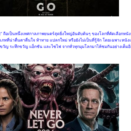
t” ถือเป็นหนึ่งเทศกาลภาพยนตร์สุดยิ่งใหญ่อันดับต้นๆ ของโลกที่คัดเลือกหนัง
ที่น่าตื่นตาตื่นใจ ท้าทาย แปลกใหม่ หรือยังไม่เป็นที่รู้จัก โดยเฉพาะหนั
ัญ ระทึกขวัญ แอ็กชัน และไซไฟ จากทั่วทุกมุมโลกมาไห้ชมกันอย่างเต็มอิ