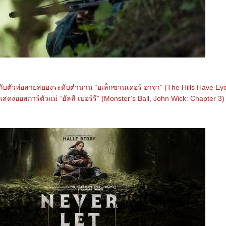
ำกับตัวพ่อสายสยองระดับตำนาน “อเล็กซานเดอร์ อาจา” (The Hills Have Ey
สดงออสการ์ตัวแม่ “ฮัลลี เบอร์รี” (Monster’s Ball, John Wick: Chapter 3)