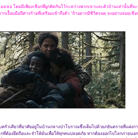
เธอ โดยมีเพียงเชือกที่ผูกติดกันไว้ระหว่างพวกเขาและตัวบ้านเท่านั้นที่จ
ากเงื้อมมือปีศาจร้ายที่เตรียมเข้าถึงตัว "ถ้าอยากมีชีวิตรอด จงอย่าปล่อยเชือ
รัวเดียวที่อาศัยอยู่ในบ้านกลางป่าโบราณซึ่งเต็มไปด้วยภยันตรายที่แฝงกาย
กที่ต้องยึดถือและจำให้มั่นเพื่อให้ทุกคนปลอดภัย หากต้องออกไปโลกภายนอก