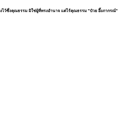
ทรงไว้ซึ่งคุณธรรม มิใช่ผู้ที่ทรงอำนาจ แต่ไร้คุณธรรม "ป๋วย อึ้งภากรณ์"