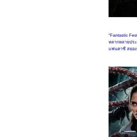
Gallants
0968_Captain America: Brave New World
0868_Bridget Jones: Mad About the Boy
0768_Heretic
0668_Flow
0568_A Real Pain
0468_Wolf Man
0368_Guardians of the Dafeng
“Fantastic Fes
0268_แผลเก่า เดอะมิวสิคัล 2568
หลากหลายประเภท
0168_Werewolves
ฟนตาซี สยองขว
7667_ Stranger Things SS.4
7567_ Stranger Things SS. 2-3
7467_Stranger Things Chapter One: The
Vanishing of Will Byers
7367_The Call (2020)
7267_Love, Divided
7167_The Union
7067_Kraven the Hunter
6967_MOANA2
6867_Elevation
6767_The Lord of the Rings: The Fellowship
of the Ring
6667_Gladiator2
6567_A Legend
6467_We Live in Time
6367_Red One
6267_Humanist Vampire Seeking
Consenting Suicidal Person