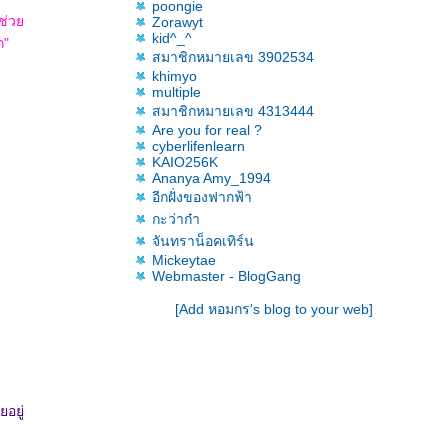
poongie
ะช่ว
Zorawyt
kid^_^
ก"
สมาชิกหมายเลข 3902534
khimyo
multiple
สมาชิกหมายเลข 4313444
Are you for real ?
cyberlifenlearn
KAIO256K
Ananya Amy_1994
อีกฝั่งของฟากฟ้า
กะว่าก๋า
จันทราน็อคเทิร์น
Mickeytae
Webmaster - BlogGang
[Add หอมกร's blog to your web]
อยู่