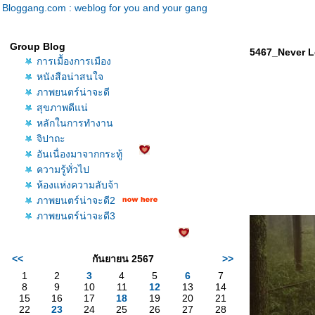
Bloggang.com : weblog for you and your gang
Group Blog
5467_Never L
การเมื้องการเมือง
หนังสือน่าสนใจ
ภาพยนตร์น่าจะดี
สุขภาพดีแน่
หลักในการทำงาน
จิปาถะ
อันเนื่องมาจากกระทู้
ความรู้ทั่วไป
ห้องแห่งความลับจ้า
ภาพยนตร์น่าจะดี2
ภาพยนตร์น่าจะดี3
<<
กันยายน 2567
>>
1
2
3
4
5
6
7
8
9
10
11
12
13
14
15
16
17
18
19
20
21
22
23
24
25
26
27
28