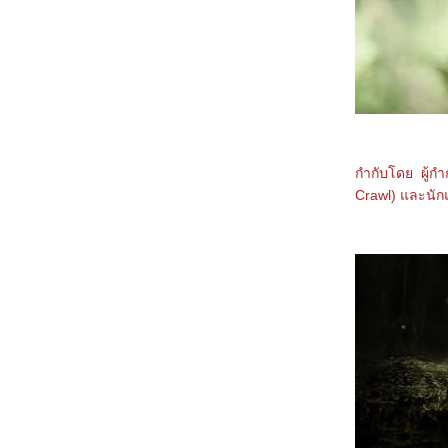
3368_Lilo & Stitch
3268_Kraken
3168_Fountain of Youth
3068_Mission: Impossible – The Final
Reckoning
2968_The Prisoner of Beauty 2025
2868_ Spellbound
2768_ Marry My Dead Body
2668_Lost in the Stars
2568_ ASH
2468_The Day the Earth Blew Up: A Looney
กำกับโดย ผู้ก
Tunes Movie
Crawl) และนักแ
2368_ Dark (ต่อ)
2268_ Dark SS.1
2168_Along for the Ride
2068_Lyle, Lyle, Crocodile
1968_A Minecraft Movie
1868_The Amateur
1768_Late Night with the Devil
1668_Presence
1568_Ne Zha2
1468_Paddington in Peru
1368_Ultraman Arc The Movie: The Clash of
Light and Evil
1268_Sing Sing
1168_EternalBond
1068_Legends Of The Condor Heroes : The