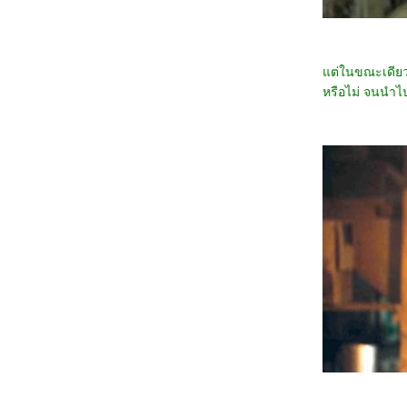
3367_Double World (2020)
3267_Five Nights at Freddy's
3167_The Guilty(2021)
3067_Imaginary friends(2024)
2967_The Ministry of Ungentlemanly
ต่ในขณะเดียวกั
Warfare (2024)
หรือไม่ จนนำไป
2867_MY Boo (2024)
2767_Reversible Reality (2022)
2667_Werewolf By Night (2022)
2567_Rebel Moon : Part Two – The
Scargiver
2467_The kissing Booth
2367_Ghostbusters: Frozen Empire (2024)
2267_Civil War (2024)
2167_How to Make Millions Before Grandma
Dies(2024)
2067_Godzilla x Kong: The New
Empire(2024)
1967_Land of Legends(2022)
1867_One Week Friends (2022)
1767_Zom 100 Bucket List of Dead (2023)
1667_CODE 8 Part 2
1567_Kung Fu Panda 4 (2024)
1467_Rebel Moon: A Child of Fire
1367_Dune: Part Two
1267_Float
1167_Demon Slayer: to the Hashira Training
1067_Orion and the Dark (2024)