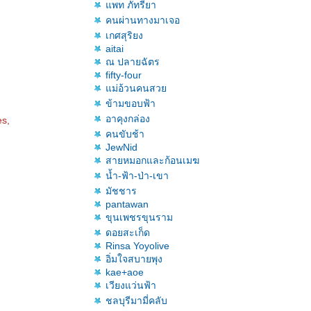
พท ภัทรียา
คนผ่านทางมาเจอ
เกศสุริยง
aitai
ณ ปลายฉัตร
fifty-four
ม่อ้วนคนสว
ข้ามขอบฟ้า
อาคุงกล่อง
es,
คนขับช้า
JewNid
สายหมอกและก้อนเมฆ
น้ำ-ฟ้า-ป่า-เขา
มัชชาร
pantawan
ขุนเพชรขุนราม
ดอยสะเก็ด
Rinsa Yoyolive
อิ่มใจสบายพุง
kae+aoe
เวียงแว่นฟ้า
ชลบุรีมามี่คลับ