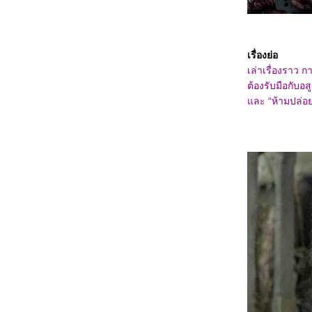
6167_Venom: The Last Dance
6067_Canary Black
5967_The Legend of ShenLi (2024)
5867_Wolfs
5767_Megalopolis
เรื่องย่อ
5667_Transformers One
เล่าเรื่องราว
5567_Taklee Genesis
5467_Never Let Go
ต้องรับมือกับอ
5367_Beetlejuice Beetlejuice
ละ “ห้ามปล่อยเ
5267_Godzilla vs. Biollante (1989)
5167_Secret: A Hidden Score
5067_Blink Twice
4967_Pilot
4867_I Saw the TV Glow (2024)
4767_Crayon Shinchan the Movie 2024
4667_Project Silence
4567_Alien: Romulus
4467_Longlegs
4367_Trap
4267_Deadpool & Wolverine
4167_Despicable Me 4
4067_Twisters
3967_18x2 Beyond Youthful Days
3867_A Quiet Place: Day One
3767_The Watchers (2024)
3667_After We Collided (2020)
3567_After (2019)
3467_Thelma the Unicorn (2024)