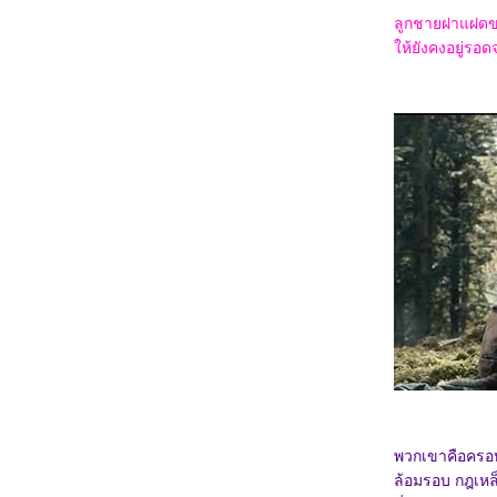
0967_Madame Web
ลูกชายฝาแฝดของ
0867_Turning Red
0767_Argylle
ห้ยังคงอยู่รอดจ
0667_The Magic Flute (2022)​​​​​​​
0567_When we first met (2018)
0467_The Witch (2015)
0367_Ladybug & Cat Noir: The Movie
0267_Don't Look Up (2021)
0167_The Mitchells vs. the Machines (2021)
8366_Anyone But You
8266_Spirited (2022)
8166_Supposed
8066_The Monkey King
7966_Aquaman and The Lost Kingdom
7866_SLYTH
7766_The Marsh King’s Daughter
7666_Napoleon
7566_ลับแลคำชะโนด
7466_New Gods Yang Jian
7366_The Hunger Games: The Ballad of
Songbirds and Snakes
7266_Wish
7166_The Secret Kingdom
7066_ The Marvels
6966_Ancient Beast Inostrancevia (2023)
พวกเขาคือครอบค
6866_Fullmetal Alchemist The Revenge of
Scar (2022)
ล้อมรอบ กฎเหล็
6766_ Not Friends 2023