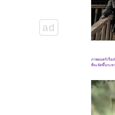
5468_Filter (2025)
5368_The Gold Behind the Stone (2025)
5268_Ruan Xiaofeng's Royal Love Quest
(2025)
5168_Sword-bearing Guard Su Xiaoli
(2025)
ad
5068_Be Yourself (2025)
4968_When Destiny Brings the Demon
(2025)
4868_The Immortal Ascension (2025)
4768_Demon Slayer The Movie: Infinity
Castle(2025)
4668_Duel on Mount Hua: Nine Yin True
Sutra (2025)
ภาพยนตร์เรื่องน
4568_Duel on Mount Hua: Eastern Heretic
and Western Venom (2025)
ที่จะจัดขึ้นระห
4468_Be Passionately in Love
4368_Threading Mom’s Wings (2025)
4268_Roaming China with Tang
Poetry (2025)
4168_The Secret Contract of the Witch
4068_Double Happiness
3968_The Legend of Ochi
3868_ Superman
3768_Jurassic World Rebirth
3668_Elio
3568_The Seven Relics of ill Omen
3468_28 Years Later