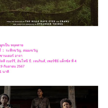
ผูกเป็น หลุดตา
์
:
ระทึกขวัญ, สยองขวัญ
กซานเดอร์ อาจา
ัลลี เบอร์รี, อันโทนี บี. เจนกินส์, เพอร์ซีย์ แด็กซ์ส ที่ 4
9 กันยายน 2567
1 นาที