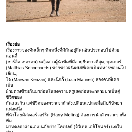
เรื่องย่อ
เรื่องราวของทีมเล็กๆ ทีมหนึ่งที่มีกันอยู่สี่คนอันประกอบไปด้ว
อนดี้
(ชาร์ลิส เธอรอน)​ หญิงสาวผู้นำทีมที่มีอายุยืนยาวที่สุด, บุคเกอร์
(Matthias Schoenaerts) ชายชาวฝรั่งเศสที่เคยเป็นทหารของนโป
เลียน,
จ (Marwan Kenzari) และนิกกี้ (Luca Marinelli) สองคนที่เค
เป็น
ฝ่ายตรงข้ามกันมาก่อนในสงครามครูเสดก่อนจะกลายมาเป็นคู่
ชีวิตของ
กันและกัน แต่ชีวิตของพวกเขากำลังเปลี่ยนแปลงเมื่อมีบริษัทยา
ห่งหนึ่ง
ที่นำโดยมิสเตอร์วอร์ริก (Harry Melling) ต้องการนำตัวพวกเขาทั้ง
ทีม
มาทดลองผ่านเอเยนต์อย่าง โคเปลย์ (จิวีเทล เอจิโอฟอร์) แต่ใน