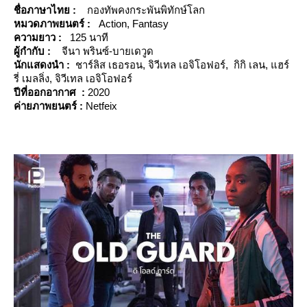
ชื่อภาษาไทย :
กองทัพคงกระพันพิทักษ์โลก
หมวดภาพยนตร์ :
Action, Fantasy
ความยาว :
125 นาที
ผู้กำกับ :
จีนา พรินซ์-บายเดวูด
นักแสดงนำ :
ชาร์ลิส เธอรอน, จิวีเทล เอจิโอฟอร์, กิกิ เลน, แฮร์
รี่ เมลลิ่ง, จิวีเทล เอจิโอฟอร์
ปีที่ออกอากาศ :
2020
ค่ายภาพยนตร์ :
Netfeix