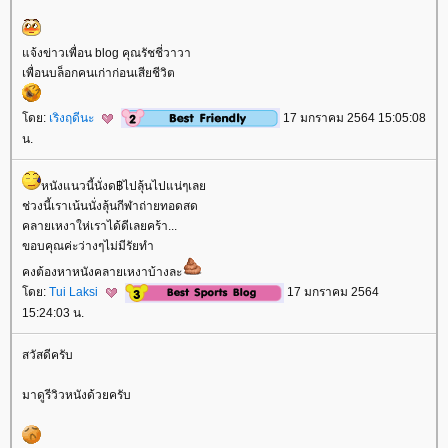
จ้งข่าวเพื่อน blog คุณรัชชี่วาวา
เพื่อนบล็อกคนเก่าก่อนเสียชีวิต
ดย:
เริงฤดีนะ
17 มกราคม 2564 15:05:08
น.
หนังแนวนี้นั่งด฿ไปลุ้นไปแน่ๆเล
ช่วงนี้เราเน้นนั่งลุ้นกีฬาถ่ายทอดสด
คลายเหงาให่เราได้ดีเลยคร้า...
ขอบคุณค่ะว่างๆไม่มีรัยทำ
คงต้องหาหนังคลายเหงาบ้างละ
ดย:
Tui Laksi
17 มกราคม 2564
15:24:03 น.
สวัสดีครับ
มาดูรีวิวหนังด้วยครับ