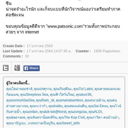
ซีน
น่าจดจำอะไรนัก และก็จบแบบที่นักวิจารณ์มองว่าเตรียมทำภาค
ต่อชัดเจน
ขอบคุณข้อมูลดีดีจาก "www.patsonic.com"รวมทั้งภาพประกอบ
สวยๆ จาก internet
Create Date :
17 มกราคม 2564
Last Update :
17 มกราคม 2564 14:07:46 น.
Counter :
1858 Pageviews.
Comments :
30
ผู้โหวตบล็อกนี้...
คุณโอน่าจอมซ่าส์
,
คุณปรศุราม
,
คุณเริงฤดีนะ
,
คุณTui Laksi
,
คุณสายหมอกและ
ก้อนเมฆ
,
คุณSleepless Sea
,
คุณฟ้าใสวันใหม่
,
คุณtoor36
,
คุณnonnoiGiwGiw
,
คุณRain_sk
,
คุณmariabamboo
,
คุณทนายอ้วน
,
คุณคน
ผ่านทางมาเจอ
,
คุณกะว่าก๋า
,
คุณhaiku
,
คุณสองแผ่นดิน
,
คุณSai Eeuu
,
คุณไวน์
กับสายน้ำ
,
คุณunitan
,
คุณtuk-tuk@korat
,
คุณzungzaa
,
คุณALDI
,
คุณkae+aoe
,
คุณจันทราน็อคเทิร์น
,
คุณThe Kop Civil
,
คุณภาวิดา คนบ้านป่า
,
คุณบาบิบูเบะ...แปลงกายเป็นบูริน
,
คุณSweet_pills