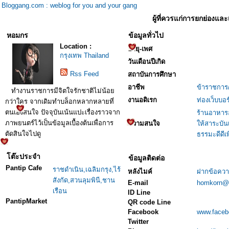
Bloggang.com : weblog for you and your gang
ผู้ที่ควรแก่การยกย่องและ
หอมกร
ข้อมูลทั่วไป
Location :
อายุ-เพศ
กรุงเทพ Thailand
วันเดือนปีเกิด
Rss Feed
สถาบันการศึกษา
อาชีพ
ข้าราชการ/
ทำงานราชการมีจิตใจรักชาติไม่น้อย
งานอดิเรก
ท่องเว็บบอ
กว่าใคร จากเดิมทำบล็อกหลากหลายที่
ตนเองสนใจ ปัจจุบันเน้นแปะเรื่องราวจาก
ร้านอาหารอ
ภาพยนตร์ไว้เป็นข้อมูลเบื้องต้นเพื่อการ
ความสนใจ
ให้สาระบันเ
ตัดสินใจไปดู
ธรรมะดีดีเพื
โต๊ะประจำ
ข้อมูลติดต่อ
Pantip Cafe
ราชดำเนิน,เฉลิมกรุง,ไร้
หลังไมค์
ฝากข้อควา
สังกัด,สวนลุมพินี,ชาน
E-mail
homkorn@y
เรือน
ID Line
PantipMarket
QR code Line
Facebook
www.faceb
Twitter