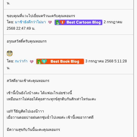
น.
ขอบคุณที่แวะไปเยี่ยมครัวนะครับคุณหอมกร
ดย:
มาช้ายังดีกว่าไม่มา
2 กรกฎาคม
2568 22:47:49 น.
อรุณสวัสดิ์ครับคุณหอมกร
ดย:
กะว่าก๋า
3 กรกฎาคม 2568 5:11:28
น.
สวัสดียามเช้าค่ะคุณหอมกร
เช้านี้เป็นยังไงบ้างคะ ได้แฟอะไรเอ่ยช่วงนี้
เหมือนเราไม่ค่อยได้คุยสาระทุกข์สุกดิบกันสักเท่าไหร่นะคะ
เอ!!! รึธัญคิดไปเองน๊าาา
เมื่อวานตอยบ่ายฝนตกชุ่มฉ่ำไปเลยค่ะ เช้านี้เลยอากาศดี
มีความสุขกับวันนี้นะคะคุณหอมกร