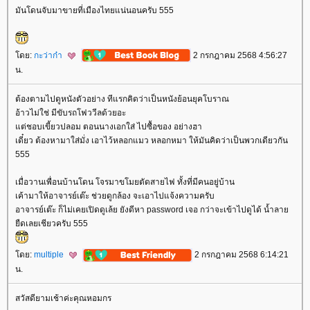
มันโดนจับมาขายที่เมืองไทยแน่นอนครับ 555
ดย:
กะว่าก๋า
2 กรกฎาคม 2568 4:56:27
น.
ต้องตามไปดูหนังตัวอย่าง ทีแรกคิดว่าเป็นหนังย้อนยุคโบราณ
อ้าวไม่ใช่ มีขับรถโฟววีลด้วยอะ
ต่ชอบเขี้ยวปลอม ตอนนางเอกใส่ ไปซื้อของ อย่างฮา
เดี๋ยว ต้องหามาใส่มั่ง เอาไว้หลอกแมว หลอกหมา ให้มันคิดว่าเป็นพวกเดียวกัน
555
เมื่อวานเพื่อนบ้านโดน โจรมาขโมยตัดสายไฟ ทั้งที่มีคนอยู่บ้าน
เค้ามาให้อาจารย์เต๊ะ ช่วยดูกล้อง จะเอาไปแจ้งความครับ
อาจารย์เต๊ะ ก็ไม่เคยเปิดดูเล้ย ยังดีหา password เจอ กว่าจะเข้าไปดูได้ น้ำลา
ืดเลยเชียวครับ 555
ดย:
multiple
2 กรกฎาคม 2568 6:14:21
น.
สวัสดียามเช้าค่ะคุณหอมกร