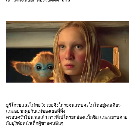
ูริโกรธและไม่พอใจ เธอจึงโกรธจนแทบจะโมโหอยู่คนเดียว
ละอยากคุยกับแม่ของเธอที่ทิ้ง
ครอบครัวไปนานแล้ว การที่เปโตรยกย่องแม็กซิม และหยาบคา
กับยูริต่อหน้าเด็กผู้ชายคนอื่นๆ