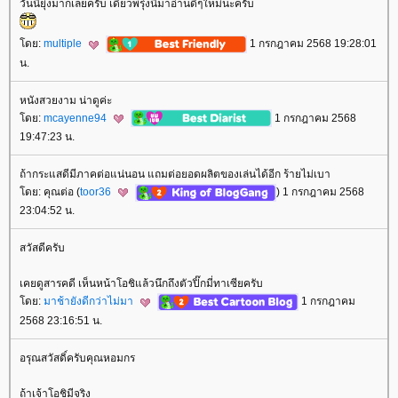
วันนี้ยุ่งมากเลยครับ เดี๋ยวพรุ่งนี้มาอ่านดีๆใหม่นะครับ
ดย:
multiple
1 กรกฎาคม 2568 19:28:01
น.
หนังสวยงาม น่าดูค่ะ
ดย:
mcayenne94
1 กรกฎาคม 2568
19:47:23 น.
ถ้ากระแสดีมีภาคต่อแน่นอน แถมต่อยอดผลิตของเล่นได้อีก ร้ายไม่เบา
ดย: คุณต่อ (
toor36
) 1 กรกฎาคม 2568
23:04:52 น.
สวัสดีครับ
เคยดูสารคดี เห็นหน้าโอชิแล้วนึกถึงตัวปิ๊กมี่ทาเซียครับ
ดย:
มาช้ายังดีกว่าไม่มา
1 กรกฎาคม
2568 23:16:51 น.
อรุณสวัสดิ์ครับคุณหอมกร
ถ้าเจ้าโอชิมีจริง