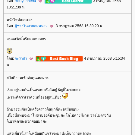
ดย:
mcayenne94
3 กรกฎาคม 2568
13:21:39 น.
หนังใหม่เยอะเล
ดย:
ผู้ชายในสายลมหนาว
3 กรกฎาคม 2568 16:30:20 น.
อรุณสวัสดิ์ครับคุณหอมกร
ดย:
กะว่าก๋า
4 กรกฎาคม 2568 5:15:34
น.
สวัสดียามเช้าค่ะคุณหอมกร
เรื่องอยู่รวมกันเป็นครอบครัวใหญ่ ธัญก็ไม่ชอบค่ะ
เพราะคิดว่าเราคงเหนื่อยอยู่คนเดียว
ถ้ามารวมกันเป็นครั้งคราวก็สนุกดีค่ะ (สมัยก่อน)
เดี๊ยวนี้แทบจะมาไม่ครบองค์ประชุมค่ะ โตไปต่างมีงาน ว่างไม่ตรงกัน
ก็เอาที่ครสะดวกค่อยมาค่ะ
ล้วเดี๊ยวนี้เราก็เหนื่อยเกินกว่าจะมานั่งเก็บกวาดแล้วค่ะ