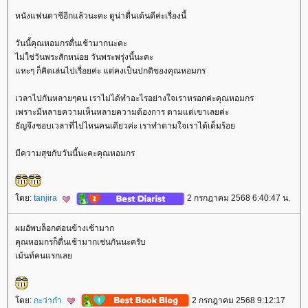
หนังแฟนตาซีอีกแล้วนะคะ ดูน่าตื่นเต้นดีค่ะเรื่องนี้
วันนี้คุณหอมกรตื่นเช้ามากนะคะ
ไม่ใช่วันพระสักหน่อย วันพระพรุ่งนี้นะคะ
หะๆ ก็คิดเล่นไปเรื่อยค่ะ แต่คงเป็นปกติของคุณหอมกร
เวลาไปกันหลายๆคน เราไม่ได้ทำอะไรอย่างใจเราหรอกค่ะคุณหอมกร
เพราะมีหลายความเห็นหลายความต้องการ ตามแต่เขาเลยค่ะ
ธัญจึงชอบเวลาที่ไปไหนคนเดียวค่ะ เราทำตามใจเราได้เต็มร้อ
มีความสุขกับวันนี้นะคะคุณหอมกร
ดย:
tanjira
2 กรกฎาคม 2568 6:40:47 น.
ผมอัพบล็อกค่อนข้างเช้ามาก
คุณหอมกรก็ตื่นเช้ามากเช่นกันนะครับ
เม้นท์คนแรกเล
ดย:
กะว่าก๋า
2 กรกฎาคม 2568 9:12:17