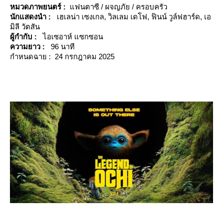
หมวดภาพยน
ตร์
:
ฟนตาซี / ผจญภัย / ครอบครัว
นักแสดงนำ :
เฮเลน่า เซงเกล, วิลเลม เดโฟ, ฟินน์ วูล์ฟฮาร์ด, เอ
มิลี วัตสัน
ผู้กำกับ :
ไอเซอาห์ แซกซอน
ความยาว :
96 นาที
กำหนดฉาย : 24 กรกฎาคม 2025