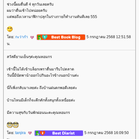
ช่วงนี้ผมตื่นตี 4 ทุกวันเลยครับ
ผมว่าตื่นเช้าไปหน่อยครับ
ต่พอถึงเวลานาฬิกาปลุกในร่างกายก็ทำงานทันทีเลย 555
ดย:
กะว่าก๋า
5 กรกฎาคม 2568 12:51:58
น.
สวัสดียามเย็นๆค่ะคุณหอมกร
เช้านี้ไม่ได้เข้าบล็อกเพราตื่นมารีบไปตลาด
วันนี้มีนัดพาน้าออกไปกินอะไรข้างนอกบ้านค่ะ
นี่ก็เพิ่งกลับมาเลยค่ะ ถึงบ้านฝนตกพอดีเลยค่ะ
บ้านไหนมีเด็กก็จะคึกคักทั้งสนุกทั้งเหนื่อยค่ะ
มีความสุขกับวันพักผ่อนนะคะคุณหอมกร
ดย:
tanjira
5 กรกฎาคม 2568 16:09:50