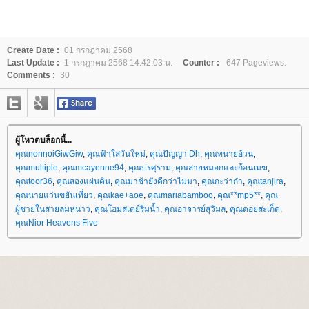
Create Date :
01 กรกฎาคม 2568
Last Update :
1 กรกฎาคม 2568 14:42:03 น.
Counter :
647 Pageviews.
Comments :
30
ผู้โหวตบล็อกนี้...
คุณnonnoiGiwGiw
,
คุณฟ้าใสวันใหม่
,
คุณปัญญา Dh
,
คุณทนายอ้วน
,
คุณmultiple
,
คุณmcayenne94
,
คุณปรศุราม
,
คุณสายหมอกและก้อนเมฆ
,
คุณtoor36
,
คุณสองแผ่นดิน
,
คุณมาช้ายังดีกว่าไม่มา
,
คุณกะว่าก๋า
,
คุณtanjira
,
คุณนายแว่นขยันเที่ยว
,
คุณkae+aoe
,
คุณmariabamboo
,
คุณ**mp5**
,
คุณ
ผู้ชายในสายลมหนาว
,
คุณโฮมสเตย์ริมน้ำ
,
คุณอาจารย์สุวิมล
,
คุณดอยสะเก็ด
,
คุณNior Heavens Five