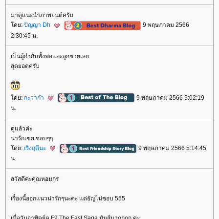
มาดูแนะนำภาพยนต์ครับ
ดย:
ปัญญา Dh
9 พฤษภาคม 2566
2:30:45 น.
เป็นผู้กำกับทั้งพ่อและลูกชายเล
สุดยอดครับ
ดย:
กะว่าก๋า
9 พฤษภาคม 2566 5:02:19
น.
ดูแล้วค่ะ
น่ารักเฃย ชอบๆๆ
ดย:
เริงฤดีนะ
9 พฤษภาคม 2566 5:14:45
น.
สวัสดีค่ะคุณหอมกร
เรื่องนี้ออกแนวน่ารักๆนะคะ แต่ธัญไม่ชอบ 555
เมื่อวันอาทิตย์ดู F9 The Fast Saga มันส์มากกกก ค่ะ