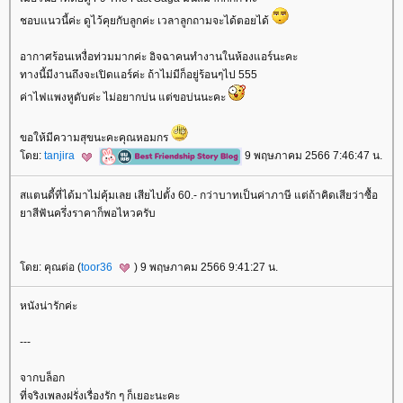
ชอบแนวนี้ค่ะ ดูไว้คุยกับลูกค่ะ เวลาลูกถามจะได้ตอยได้
อากาศร้อนเหงื่อท่วมมากค่ะ อิจฉาคนทำงานในห้องแอร์นะคะ
ทางนี้มีงานถึงจะเปิดแอร์ค่ะ ถ้าไม่มีก็อยู่ร้อนๆไป 555
ค่าไฟแพงหูดับค่ะ ไม่อยากบ่น แต่ขอบ่นนะคะ
ขอให้มีความสุขนะคะคุณหอมกร
ดย:
tanjira
9 พฤษภาคม 2566 7:46:47 น.
สแตนดี้ที่ได้มาไม่คุ้มเลย เสียไปตั้ง 60.- กว่าบาทเป็นค่าภาษี แต่ถ้าคิดเสียว่าซื้อ
าสีฟันครึ่งราคาก็พอไหวครับ
ดย: คุณต่อ (
toor36
) 9 พฤษภาคม 2566 9:41:27 น.
หนังน่ารักค่ะ
---
จากบล็อก
ที่จริงเพลงฝรั่งเรื่องรัก ๆ ก็เยอะนะคะ