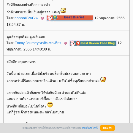
ังมีอีกสองอย่างที่อยากจะทำ
กำลังพยายามปั๊มเงินอยู๋ค่าาา แหะๆ
ดย:
nonnoiGiwGiw
12 พฤษภาคม 2566
13:54:37 น.
ดูแล้วสนุกดีค่ะ ดูเพลินเล
ดย:
Emmy Journey พากิน พาเที่ยว
12
พฤษภาคม 2566 14:40:00 น.
สวัสดีคะคุณหอมกร
วันนี้มาบ่ายเลย เมื่อเช้่นั่งเขียนบล็อกใหม่เลยหมดเวลาค่ะ
อากาศวันนี้ร้อนมากมายอีกแล้วค่ะ แว๊นไปซื้อทุเรียนมาด้วยค่ะ
อยากกินค่ะ แล้วก็อยากให้พ่อกินด้วย ส่วนแม่ไม่กินค่ะ
ถมจะบ่นด้วยแหละค่ะที่ซื้อมา กลัวเราไม่สบา
บางทีแม่ก็เยอะไปนิดนึงค่ะ
ต่ก็รู้ว่าเค้าห่วงแหละค่ะ กลัวไม่สบา
สุขกายสบายใจนะคะคุณหอมกร
BlogGang.com ใช้คุกกี้เพื่อพัฒนาประสบการณ์การใช้งานของคุณ
อ่านเพิ่มเติมได้ที่นี่
พรุ่งนี้ได้หยุดพักผ่อนนะคะ