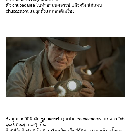
ตัว chupacabra ไปทำยามหัศจรรย์ แล้วควินน์ค้นพบ
chupacabra แม่ลูกตั้งแต่ตอนต้นเรื่อง
ข้อมูลจากวิกิพิเดี
ชูปาคาบร้า
(
สเปน
:
chupacabras
; แปลว่า
"ตัว
ดูด [เลือด] แพะ"
) เป็น
สิ่งมีชีวิตลึกลับที่เป็นที่เล่าลือชนิดหนึ่ง มีผู้ที่อ้างว่าพบเห็นครั้งแรก