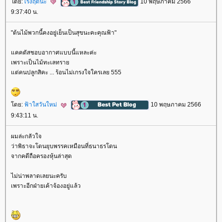
ดย:
เริงฤดีนะ
10 พฤษภาคม 2566
9:37:40 น.
"ต้นไม้พวกนี้คงอยู่เย็นเป็นสุขนะคะคุณฟ้า"
คคตัสชอบอากาศแบบนี้แหละค่ะ
เพราะเป็นไม้ทะเลทรา
ต่คนปลูกสิคะ ... ร้อนไม่เกรงใจใครเลย 555
ดย:
ฟ้าใสวันใหม่
10 พฤษภาคม 2566
9:43:11 น.
ผมล่ะกลัวใจ
ว่าพิธาจะโดนยุบพรรคเหมือนที่ธนาธรโดน
จากคดีถือครองหุ้นล่าสุด
ไม่น่าพลาดเลยนะครับ
เพราะอีกฝ่ายเค้าจ้องอยู่แล้ว