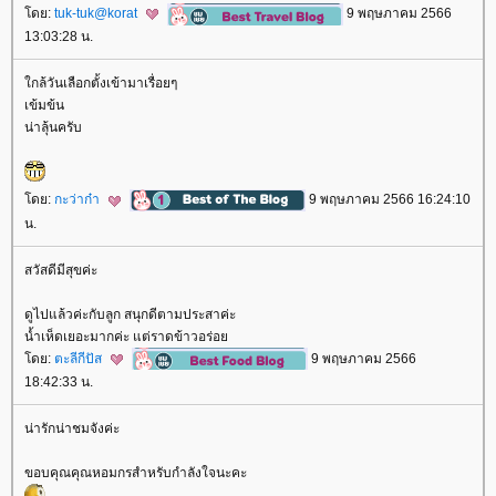
ดย:
tuk-tuk@korat
9 พฤษภาคม 2566
13:03:28 น.
กล้วันเลือกตั้งเข้ามาเรื่อยๆ
เข้มข้น
น่าลุ้นครับ
ดย:
กะว่าก๋า
9 พฤษภาคม 2566 16:24:10
น.
สวัสดีมีสุขค่ะ
ดูไปแล้วค่ะกับลูก สนุกดีตามประสาค่ะ
น้ำเห็ดเยอะมากค่ะ แต่ราดข้าวอร่อ
ดย:
ตะลีกีปัส
9 พฤษภาคม 2566
18:42:33 น.
น่ารักน่าชมจังค่ะ
ขอบคุณคุณหอมกรสำหรับกำลังใจนะคะ