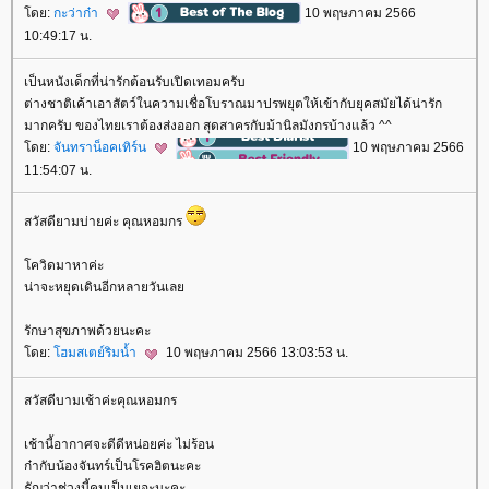
ดย:
กะว่าก๋า
10 พฤษภาคม 2566
10:49:17 น.
เป็นหนังเด็กที่น่ารักต้อนรับเปิดเทอมครับ
ต่างชาติเค้าเอาสัตว์ในความเชื่อโบราณมาปรพยุตให้เข้ากับยุคสมัยได้น่ารัก
มากครับ ของไทยเราต้องส่งออก สุดสาครกับม้านิลมังกรบ้างแล้ว ^^
ดย:
จันทราน็อคเทิร์น
10 พฤษภาคม 2566
11:54:07 น.
สวัสดียามบ่ายค่ะ คุณหอมกร
ควิดมาหาค่ะ
น่าจะหยุดเดินอีกหลายวันเล
รักษาสุขภาพด้วยนะคะ
ดย:
ฮมสเตย์ริมน้ำ
10 พฤษภาคม 2566 13:03:53 น.
สวัสดีบามเช้าค่ะคุณหอมกร
เช้านี้อากาศจะดีดีหน่อยค่ะ ไม่ร้อน
ก๋ากับน้องจันทร์เป็นโรคฮิตนะคะ
ธัญว่าช่วงนี้คนเป็นเยอะนะคะ