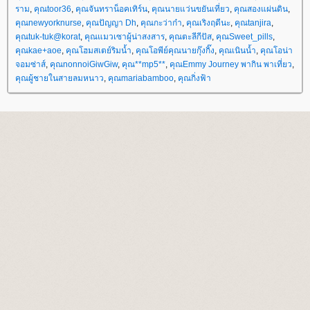
ราม
,
คุณtoor36
,
คุณจันทราน็อคเทิร์น
,
คุณนายแว่นขยันเที่ยว
,
คุณสองแผ่นดิน
,
คุณnewyorknurse
,
คุณปัญญา Dh
,
คุณกะว่าก๋า
,
คุณเริงฤดีนะ
,
คุณtanjira
,
คุณtuk-tuk@korat
,
คุณแมวเซาผู้น่าสงสาร
,
คุณตะลีกีปัส
,
คุณSweet_pills
,
คุณkae+aoe
,
คุณโฮมสเตย์ริมน้ำ
,
คุณโอพีย์คุณนายกุ๊งกิ๊ง
,
คุณเนินน้ำ
,
คุณโอน่า
จอมซ่าส์
,
คุณnonnoiGiwGiw
,
คุณ**mp5**
,
คุณEmmy Journey พากิน พาเที่ยว
,
คุณผู้ชายในสายลมหนาว
,
คุณmariabamboo
,
คุณกิ่งฟ้า