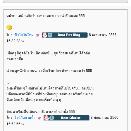
หน้าตาเหมือนสัตว์ประหลาดมากกว่าน่ารักนะคะ 555
ดย:
ฟ้าใสวันใหม่
8 พฤษภาคม 2566
15:32:28 น.
เมื่อครู่ ก็ดูคลิโอ ในเน็ตฟลิกซ์.... ดูแก้ง่วงแต่ที่ไหนได้กลับ
ง่วงมากขึ้น
น่าจะดูหนังข้างบนน่าจะมี่อะไรแปลก ท้าทายนะผมว่า 555
...
ระยะนี้ร้อน ๆ ไม่อยากไปไหนใครชวนก็ไม่ไปครับ.. เลยเขียน
บล๊อกจังหวัดที่มีบ้าน/ที่พัก/เพื่อนอยู่บ่อยหน่อยครับเขียนง่า
ดีแต่คิดแล้วเพื่อน ๆ คงจะเริ่มเบื่อ หุ หุ
ต้องหาเรื่องตื่นเต้น/น่ากลัวมาเล่าดีกว่ามั้ง 555
ดย:
ไวน์กับสายน้ำ
8 พฤษภาคม 2566
15:52:55 น.