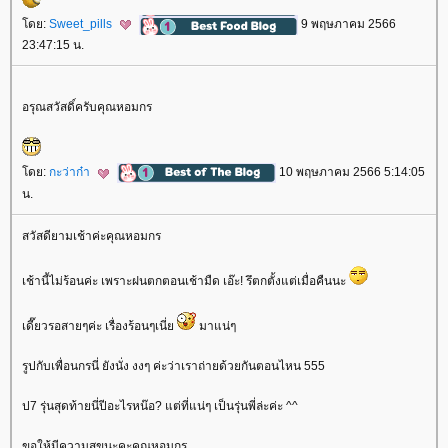
ดย:
Sweet_pills
9 พฤษภาคม 2566
23:47:15 น.
อรุณสวัสดิ์ครับคุณหอมกร
ดย:
กะว่าก๋า
10 พฤษภาคม 2566 5:14:05
น.
สวัสดียามเช้าค่ะคุณหอมกร
เช้านี้ไม่ร้อนค่ะ เพราะฝนตกตอนเช้ามืด เอ๊ะ! รึตกตั้งแต่เมื่อคืนนะ
เดี๊ยวรอสายๆค่ะ เรื่องร้อนๆเนี่
มาแน่ๆ
รูปกับเพื่อนกรนี่ ยังนั่ง งงๆ ค่ะว่าเราถ่ายด้วยกันตอนไหน 555
ป7 รุ่นสุดท้ายนี่ปีอะไรหน๊อ? แต่ที่แน่ๆ เป็นรุ่นพี่ล่ะค่ะ ^^
ขอให้มีความสุขนะคะคุณหอมกร