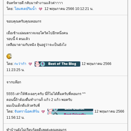
จันทร์หายดี กลับมาทำงานแล้วค่าาาา
ดย:
ฮมสเตย์ริมน้ำ
12 พฤษภาคม 2566 10:12:21 น.
ขอบคุณครับคุณหอมกร
เมื่อเช้าแม่ผมตรวจเจอโควิดไปอีกหนึ่งคน
รอบนี้ 4 คนแล้ว
เหลือมาดามกับหมิง ลุ้นอยู่ว่าจะเป็นยังไง
ดย:
กะว่าก๋า
12 พฤษภาคม 2566
11:23:25 น.
จากบล๊อก
5555 เล่าให้ฟังเฉยๆ ครับ นี่ก็ไม่ได้ดื่มครับพี่หอมกร ^^
ตอนนี้ถ้าต้องดื่มทำงานก็ แก้ว 2 แก้ว พอครับ
ผมเป็นเด็กดีแล้วครับพี่
ดย:
จันทราน็อคเทิร์น
12 พฤษภาคม 2566
11:56:12 น.
ทำบ้านยังไม่เรียบร้อยดีเลยค่ะคุณหอมกร