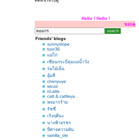
ตัดสินใจไปดู
Hello ! Hello ! Hello 
ขอบคุณสำหรับการเยี่ยม
Friends' blogs
sunnyslope
toor36
ม่ไก่
เซียนกระบี่ลุ่มแม่น้ำวัง
ร่มไม้เย็น
อุ้มสี
chenyuye
wicsir
nLatte
catt.&.cattleya..
พจมารร้า
รัชชี่
เริงฤดีนะ
นางฟ้าอรชร
ปีศาจความฝัน
vanilla_ole