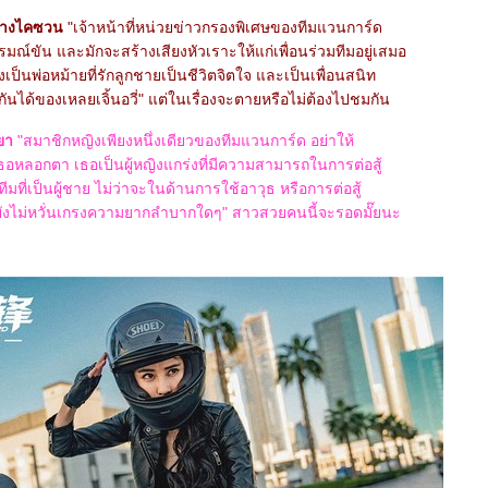
 จางไคซวน
"เจ้าหน้าที่หน่วยข่าวกรองพิเศษของทีมแวนการ์ด
มณ์ขัน และมักจะสร้างเสียงหัวเราะให้แก่เพื่อนร่วมทีมอยู่เสมอ
เป็นพ่อหม้ายที่รักลูกชายเป็นชีวิตจิตใจ และเป็นเพื่อนสนิท
ันได้ของเหลยเจิ้นอวี่" แต่ในเรื่องจะตายหรือไม่ต้องไปชมกัน
มียา
"สมาชิกหญิงเพียงหนึ่งเดียวของทีมแวนการ์ด อย่าให้
หลอกตา เธอเป็นผู้หญิงแกร่งที่มีความสามารถในการต่อสู้
มทีมที่เป็นผู้ชาย ไม่ว่าจะในด้านการใช้อาวุธ หรือการต่อสู้
ั้งยังไม่หวั่นเกรงความยากลำบากใดๆ" สาวสวยคนนี้จะรอดมั๊ยนะ