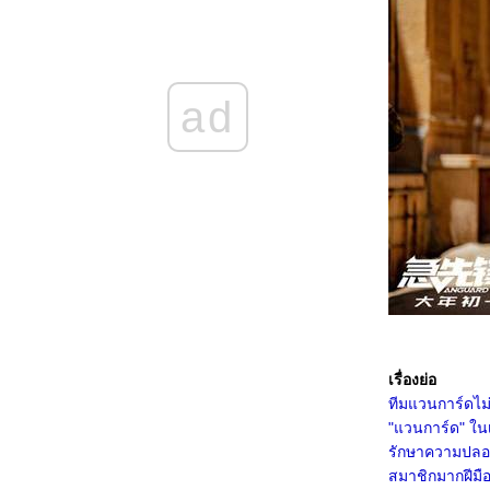
5468_Filter (2025)
5368_The Gold Behind the Stone (2025)
5268_Ruan Xiaofeng's Royal Love Quest
(2025)
5168_Sword-bearing Guard Su Xiaoli
(2025)
ad
5068_Be Yourself (2025)
4968_When Destiny Brings the Demon
(2025)
4868_The Immortal Ascension (2025)
4768_Demon Slayer The Movie: Infinity
Castle(2025)
4668_Duel on Mount Hua: Nine Yin True
Sutra (2025)
4568_Duel on Mount Hua: Eastern Heretic
and Western Venom (2025)
4468_Be Passionately in Love
4368_Threading Mom’s Wings (2025)
4268_Roaming China with Tang
Poetry (2025)
4168_The Secret Contract of the Witch
4068_Double Happiness
เรื่องย่อ
3968_The Legend of Ochi
ทีมแวนการ์ดไม่
3868_ Superman
"แวนการ์ด" ในเ
3768_Jurassic World Rebirth
3668_Elio
รักษาความปลอดภ
3568_The Seven Relics of ill Omen
สมาชิกมากฝีมืออย
3468_28 Years Later