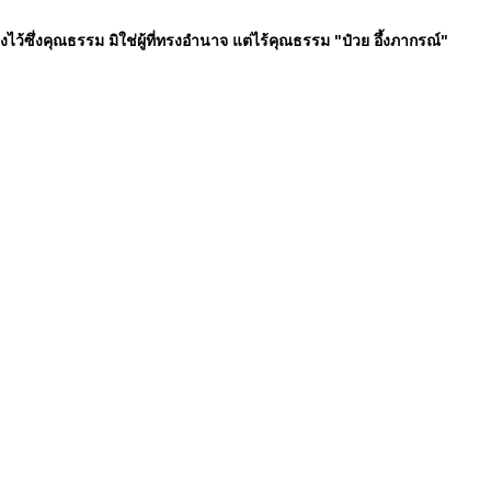
ทรงไว้ซึ่งคุณธรรม มิใช่ผู้ที่ทรงอำนาจ แต่ไร้คุณธรรม "ป๋วย อึ้งภากรณ์"