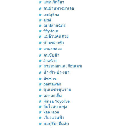
พท ภัทรียา
คนผ่านทางมาเจอ
เกศสุริยง
aitai
ณ ปลายฉัตร
fifty-four
ม่อ้วนคนสว
ข้ามขอบฟ้า
อาคุงกล่อง
คนขับช้า
JewNid
สายหมอกและก้อนเมฆ
น้ำ-ฟ้า-ป่า-เขา
มัชชาร
pantawan
ขุนเพชรขุนราม
ดอยสะเก็ด
Rinsa Yoyolive
อิ่มใจสบายพุง
kae+aoe
เวียงแว่นฟ้า
ชลบุรีมามี่คลับ