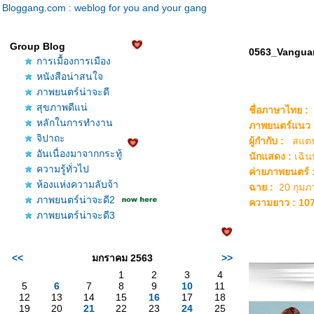
Bloggang.com : weblog for you and your gang
Group Blog
0563_Vangua
การเมื้องการเมือง
หนังสือน่าสนใจ
ภาพยนตร์น่าจะดี
สุขภาพดีแน่
ชื่อภาษาไทย :
หลักในการทำงาน
ภาพยนตร์แนว 
จิปาถะ
ผู้กำกับ :
สแตนล
อันเนื่องมาจากกระทู้
นักแสดง
:
เฉินห
ความรู้ทั่วไป
ค่ายภาพยนตร์ 
ห้องแห่งความลับจ้า
ฉาย :
20 กุมภา
ภาพยนตร์น่าจะดี2
ความยาว : 10
ภาพยนตร์น่าจะดี3
<<
มกราคม 2563
>>
1
2
3
4
5
6
7
8
9
10
11
12
13
14
15
16
17
18
19
20
21
22
23
24
25