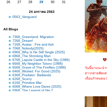
26
27
28
29
30
31
24 มกราคม 2563
0563_Vanguard
All Blogs
7368_Greenland: Migration
7268_Dream!
7168_Avatar : Fire and Ash
7068_Nobody(2025)
6968_Why Is He Still Single (2025)
6868_The Shrinking Man
6768_Laputa Castle in the Sky (1986)
6668_My Neighbor Totoro (1988)
6568_Grave of The Fireflies (1988)
วันนี้มาแนะนำห
6468_Wicked: For Good (2025)
สาวกสายฟัดเตรีย
6368_Predator: Badlands
เลื่อนกำหนดฉา
6268_Scurry
6168_Primitive War
6068_Where Love Dares (2025)
5968_The Legend of Hei 2
5868_Time Raiders (2025)
5768_Tron: Ares
5668_Nickel Boys
5568_Osiris (2025)