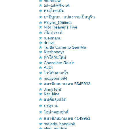
moresaw
tuk-tuk@korat
ทรงไทยเดิม
บาบิบูเบะ...แปลงกายเป็นบูริน
Ploynil_Chitima
Nior Heavens Five
เป็ดสวรรค์
ruennara
dr.evil
Turtle Came to See Me
Kisshoneyz
ฟ้าใสวันใหม่
Chocolate Raizin
ALDI
ไวน์กับสายน้ำ
mcayenne94
สมาชิกหมายเลข 5545933
JinnyTent
Kat_kine
ธนูคือลุงแอ็ด
ปรศุราม
อน่าจอมซ่าส์
สมาชิกหมายเลข 4149951
melody_bangkok
blue_medsai