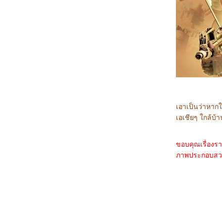
0967_Madame Web
0867_Turning Red
0767_Argylle
0667_The Magic Flute (2022)​​​​​​​
0567_When we first met (2018)
0467_The Witch (2015)
0367_Ladybug & Cat Noir: The Movie
0267_Don't Look Up (2021)
0167_The Mitchells vs. the Machines (2021)
8366_Anyone But You
8266_Spirited (2022)
8166_Supposed
8066_The Monkey King
7966_Aquaman and The Lost Kingdom
เอาเป็นว่าหาก
7866_SLYTH
เอเชียๆ ใกล้บ้า
7766_The Marsh King’s Daughter
7666_Napoleon
7566_ลับแลคำชะโนด
ขอบคุณเรื่องร
7466_New Gods Yang Jian
ภาพประกอบสวยๆ 
7366_The Hunger Games: The Ballad of
Songbirds and Snakes
7266_Wish
7166_The Secret Kingdom
7066_ The Marvels
6966_Ancient Beast Inostrancevia (2023)
6866_Fullmetal Alchemist The Revenge of
Scar (2022)
6766_ Not Friends 2023