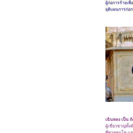
ผู้ก่อการร้ายเ
3368_Lilo & Stitch
3268_Kraken
ุติแผนการก่อการร
3168_Fountain of Youth
3068_Mission: Impossible – The Final
Reckoning
2968_The Prisoner of Beauty 2025
2868_ Spellbound
2768_ Marry My Dead Body
2668_Lost in the Stars
2568_ ASH
2468_The Day the Earth Blew Up: A Looney
Tunes Movie
2368_ Dark (ต่อ)
2268_ Dark SS.1
2168_Along for the Ride
2068_Lyle, Lyle, Crocodile
1968_A Minecraft Movie
1868_The Amateur
1768_Late Night with the Devil
1668_Presence
1568_Ne Zha2
1468_Paddington in Peru
1368_Ultraman Arc The Movie: The Clash of
Light and Evil
1268_Sing Sing
เฉินหลง เป็น ถ
1168_EternalBond
ผู้เชี่ยวชาญทั้
1068_Legends Of The Condor Heroes : The
พี่ชายคนโต แล