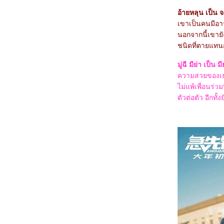
6167_Venom: The Last Dance
6067_Canary Black
อ้ายหลุน เป็น
5967_The Legend of ShenLi (2024)
เขาเป็นคนมีอาร
5867_Wolfs
นอกจากนี้เขายัง
5767_Megalopolis
5667_Transformers One
ชนิดที่ตายแทนก
5567_Taklee Genesis
5467_Never Let Go
มู่ฉี มีย่า เป็น 
5367_Beetlejuice Beetlejuice
5267_Godzilla vs. Biollante (1989)
ความสวยของเธอ
5167_Secret: A Hidden Score
ไม่แพ้เพื่อนร่ว
5067_Blink Twice
ตัวต่อตัว อีกท
4967_Pilot
4867_I Saw the TV Glow (2024)
4767_Crayon Shinchan the Movie 2024
4667_Project Silence
4567_Alien: Romulus
4467_Longlegs
4367_Trap
4267_Deadpool & Wolverine
4167_Despicable Me 4
4067_Twisters
3967_18x2 Beyond Youthful Days
3867_A Quiet Place: Day One
3767_The Watchers (2024)
3667_After We Collided (2020)
3567_After (2019)
3467_Thelma the Unicorn (2024)