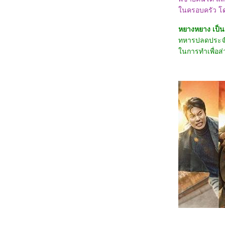
Gallants
0968_Captain America: Brave New World
นครอบครัว โดยย
0868_Bridget Jones: Mad About the Boy
0768_Heretic
หยางหยาง เป็น เ
0668_Flow
0568_A Real Pain
ทหารปลดประจำกา
0468_Wolf Man
นการทำเพื่อส่ว
0368_Guardians of the Dafeng
0268_แผลเก่า เดอะมิวสิคัล 2568
0168_Werewolves
7667_ Stranger Things SS.4
7567_ Stranger Things SS. 2-3
7467_Stranger Things Chapter One: The
Vanishing of Will Byers
7367_The Call (2020)
7267_Love, Divided
7167_The Union
7067_Kraven the Hunter
6967_MOANA2
6867_Elevation
6767_The Lord of the Rings: The Fellowship
of the Ring
6667_Gladiator2
6567_A Legend
6467_We Live in Time
6367_Red One
6267_Humanist Vampire Seeking
Consenting Suicidal Person