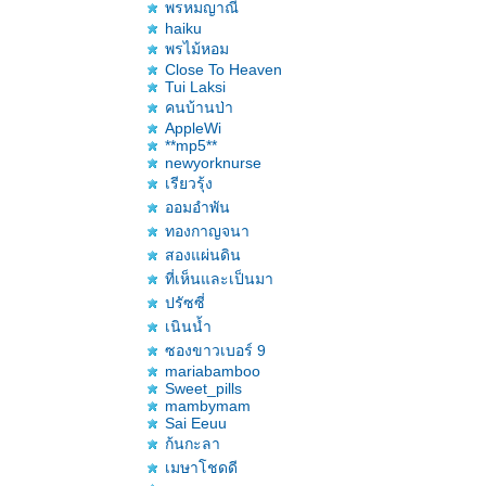
พรหมญาณี
haiku
พรไม้หอม
Close To Heaven
Tui Laksi
คนบ้านป่า
AppleWi
**mp5**
newyorknurse
เรียวรุ้ง
ออมอำพัน
ทองกาญจนา
สองแผ่นดิน
ที่เห็นและเป็นมา
ปรัซซี่
เนินน้ำ
ซองขาวเบอร์ 9
mariabamboo
Sweet_pills
mambymam
Sai Eeuu
ก้นกะลา
เมษาโชดดี