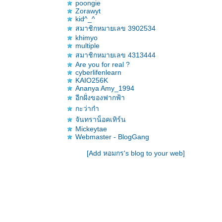
poongie
Zorawyt
kid^_^
สมาชิกหมายเลข 3902534
khimyo
multiple
สมาชิกหมายเลข 4313444
Are you for real ?
cyberlifenlearn
KAIO256K
Ananya Amy_1994
อีกฝั่งของฟากฟ้า
กะว่าก๋า
จันทราน็อคเทิร์น
Mickeytae
Webmaster - BlogGang
[Add หอมกร's blog to your web]