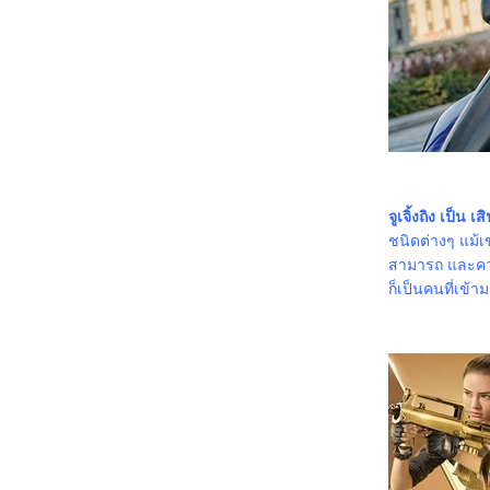
3367_Double World (2020)
3267_Five Nights at Freddy's
3167_The Guilty(2021)
3067_Imaginary friends(2024)
2967_The Ministry of Ungentlemanly
Warfare (2024)
2867_MY Boo (2024)
2767_Reversible Reality (2022)
2667_Werewolf By Night (2022)
2567_Rebel Moon : Part Two – The
Scargiver
2467_The kissing Booth
2367_Ghostbusters: Frozen Empire (2024)
จูเจิ้งถิง เป็น เส
2267_Civil War (2024)
ชนิดต่างๆ แม้เ
2167_How to Make Millions Before Grandma
สามารถ และควา
Dies(2024)
2067_Godzilla x Kong: The New
ก็เป็นคนที่เข้
Empire(2024)
1967_Land of Legends(2022)
1867_One Week Friends (2022)
1767_Zom 100 Bucket List of Dead (2023)
1667_CODE 8 Part 2
1567_Kung Fu Panda 4 (2024)
1467_Rebel Moon: A Child of Fire
1367_Dune: Part Two
1267_Float
1167_Demon Slayer: to the Hashira Training
1067_Orion and the Dark (2024)