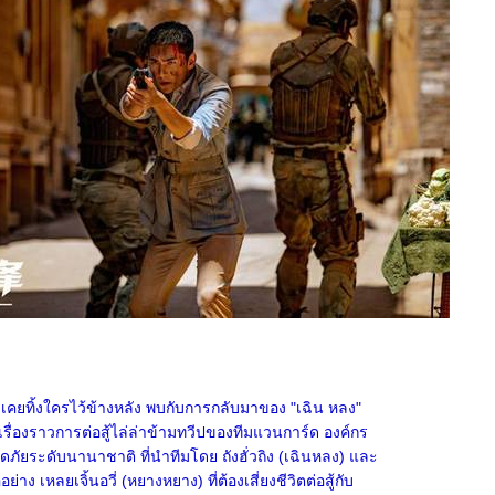
เคยทิ้งใครไว้ข้างหลัง พบกับการกลับมาของ "เฉิน หลง"
รื่องราวการต่อสู้ไล่ล่าข้ามทวีปของทีมแวนการ์ด องค์กร
ัยระดับนานาชาติ ที่นำทีมโดย ถังฮั่วถิง (เฉินหลง) และ
่าง เหลยเจิ้นอวี่ (หยางหยาง) ที่ต้องเสี่ยงชีวิตต่อสู้กับ