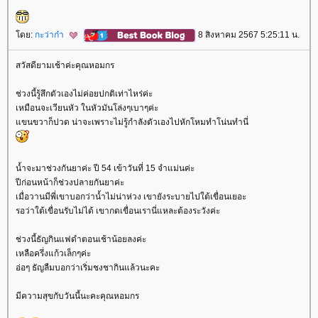
ดย:
กะว่าก๋า
8 สิงหาคม 2567 5:25:11 น.
สวัสดียามเช้าค่ะคุณหอมกร
ช่วงนี้รู้สึกตัวเองไม่ค่อยปกติเท่าไหร่ค่ะ
เหมือนจะเวียนหัว ในหัวมันโล่งๆเบาๆค่ะ
ขนขวาก็ปวด น่าจะเพราะไม่รู้กำลังตัวเองไปหักโหมทำโน่นทำนี่
น้ำจะมาช่วงกันยาค่ะ ปี 54 เข้าวันที่ 15 จำแม่นค่ะ
ปีก่อนหน้าก็ช่วงปลายกันยาค่ะ
เมื่อวานมีพี่เขาบอกว่าน้ำไม่น่าห่วง เขายังระบายไปใต้เขื่อนเยอะ
รอว่าใต้เขื่อนรับไม่ได้ เขากดเขื่อนเรานี่แหละต้องระวังค่ะ
ช่วงนี้ธัญกินแฟดำตอนเช้าน้อยลงค่ะ
เหลือครึ่งแก้วเล็กๆค่ะ
อ่อๆ ธัญลืมบอกว่าเริ่มชงชากินแล้วนะคะ
มีความสุขกับวันนี้นะคะคุณหอมกร