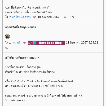
ป.ล. ที่บล็อกพาไปเที่ยวต่อแล้วนะคะ^^
ขอบคุณที่แวะไปเยี่ยมและให้กำลังใจค่ะ
ดย:
ฟ้าใสทะเลคราม
10 สิงหาคม 2567 19:49:18 น.
อรุณสวัสดิ์ครับคุณหอมกร
ดย:
กะว่าก๋า
11 สิงหาคม 2567 5:54:52
น.
สวัสดียามเที่ยงค่ะคุณหอมกร
ช่วงนี้อาจจะเข้าบล็อกสายๆค่ะ
ตื่นเช้าบ้าง สายบ้าง รีบทำภาระกิจอื่นๆค่ะ
เมื่อเช้าทำกับข้าว 2 อย่าง ผัดฟักทองใหเพ่อ ผัดเห็ดให้แม่
ส่วนตัวเองกินทั้ง 2 อย่างเลยค่ะ แถมไข่ต้ม 1 ฟอง
ตอนแรกว่าจะเข้าช่วงบ่าย แต่บ่าย 3 ต้องพาน้าไปงานขาวดำค่ะ
รีบมาก่อนเลยค่ะ ...