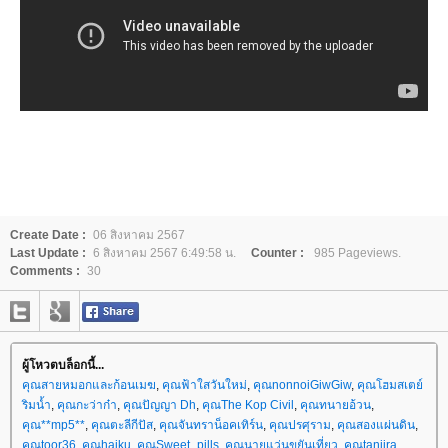
Create Date :
06 สิงหาคม 2567
Last Update :
6 สิงหาคม 2567 6:49:58 น.
Counter :
985 Pageviews.
Comments :
30
ผู้โหวตบล็อกนี้...
คุณสายหมอกและก้อนเมฆ
,
คุณฟ้าใสวันใหม่
,
คุณnonnoiGiwGiw
,
คุณโฮมสเตย์
ริมน้ำ
,
คุณกะว่าก๋า
,
คุณปัญญา Dh
,
คุณThe Kop Civil
,
คุณทนายอ้วน
,
คุณ**mp5**
,
คุณตะลีกีปัส
,
คุณจันทราน็อคเทิร์น
,
คุณปรศุราม
,
คุณสองแผ่นดิน
,
คุณtoor36
,
คุณhaiku
,
คุณSweet_pills
,
คุณนายแว่นขยันเที่ยว
,
คุณtanjira
,