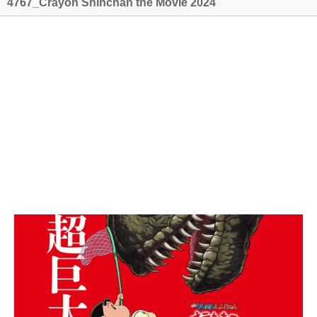
4767_Crayon Shinchan the Movie 2024