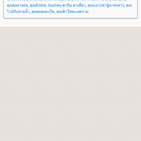
คุณkae+aoe
,
คุณEmmy Journey พากิน พาเที่ยว
,
คุณแมวเซาผู้น่าสงสาร
,
คุณ
ไวน์กับสายน้ำ
,
คุณดอยสะเก็ด
,
คุณฟ้าใสทะเลคราม