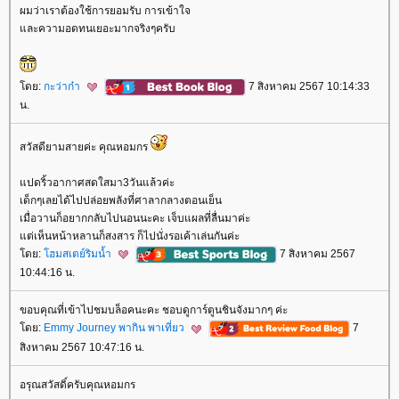
ผมว่าเราต้องใช้การยอมรับ การเข้าใจ
ละความอดทนเยอะมากจริงๆครับ
ดย:
กะว่าก๋า
7 สิงหาคม 2567 10:14:33
น.
สวัสดียามสายค่ะ คุณหอมกร
ปดริ้วอากาศสดใสมา3วันแล้วค่ะ
เด็กๆเลยได้ไปปล่อยพลังที่ศาลากลางตอนเย็น
เมื่อวานก็อยากกลับไปนอนนะคะ เจ็บแผลที่ลื่นมาค่ะ
ต่เห็นหน้าหลานก็สงสาร ก็ไปนั่งรอเค้าเล่นกันค่ะ
ดย:
ฮมสเตย์ริมน้ำ
7 สิงหาคม 2567
10:44:16 น.
ขอบคุณที่เข้าไปชมบล็อคนะคะ ชอบดูการ์ตูนชินจังมากๆ ค่ะ
ดย:
Emmy Journey พากิน พาเที่ยว
7
สิงหาคม 2567 10:47:16 น.
อรุณสวัสดิ์ครับคุณหอมกร