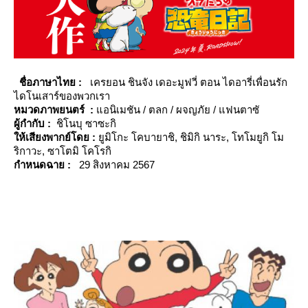
ชื่อภาษาไทย :
เครยอน ชินจัง เดอะมูฟวี่ ตอน ไดอารี่เพื่อนรัก
ไดโนเสาร์ของพวกเรา
หมวดภาพยนต
ร์
:
อนิเมชัน / ตลก / ผจญภัย / แฟนตาซั
ผู้กำกับ :
ชิโนบุ ซาซะกิ
ห้เสียงพากย์โดย :
ูมิโกะ โคบายาชิ, ชิมิกิ นาระ, โทโมยูกิ โม
ริกาวะ, ซาโตมิ โคโรกิ
กำหนดฉาย :
29 สิงหาคม 2567