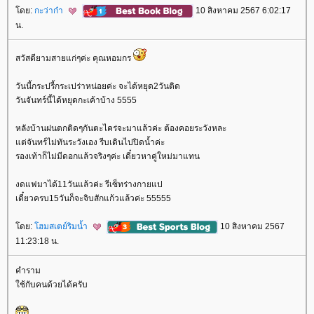
ดย:
กะว่าก๋า
10 สิงหาคม 2567 6:02:17
น.
สวัสดียามสายแก่ๆค่ะ คุณหอมกร
วันนี้กระปรี้กระเปร่าหน่อยค่ะ จะได้หยุด2วันติด
วันจันทร์นี้ได้หยุดกะเค้าบ้าง 5555
หลังบ้านฝนตกติดๆกันตะไคร่จะมาแล้วค่ะ ต้องคอยระวังหละ
ต่จันทร์ไม่ทันระวังเอง รีบเดินไปปิดน้ำค่ะ
รองเท้าก็ไม่มีดอกแล้วจริงๆค่ะ เดี๋ยวหาคู่ใหม่มาแทน
งดแฟมาได้11วันแล้วค่ะ รีเซ็ทร่างกายแป
เดี๋ยวครบ15วันก็จะจิบสักแก้วแล้วค่ะ 55555
ดย:
ฮมสเตย์ริมน้ำ
10 สิงหาคม 2567
11:23:18 น.
คำราม
ช้กับคนด้วยได้ครับ