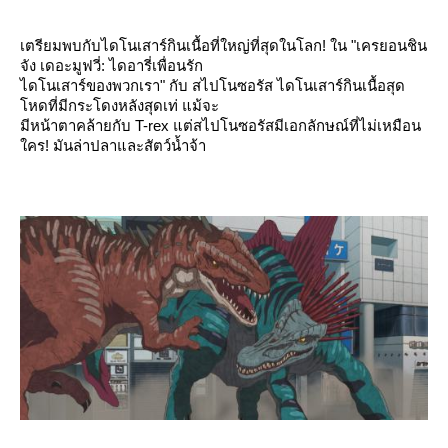
เตรียมพบกับไดโนเสาร์กินเนื้อที่ใหญ่ที่สุดในโลก! ใน "เครยอนชิน
จัง เดอะมูฟวี่: ไดอารี่เพื่อนรัก
ไดโนเสาร์ของพวกเรา" กับ สไปโนซอรัส ไดโนเสาร์กินเนื้อสุด
หดที่มีกระโดงหลังสุดเท่ แม้จะ
มีหน้าตาคล้ายกับ T-rex แต่สไปโนซอรัสมีเอกลักษณ์ที่ไม่เหมือน
คร! มันล่าปลาและสัตว์น้ำจ้า