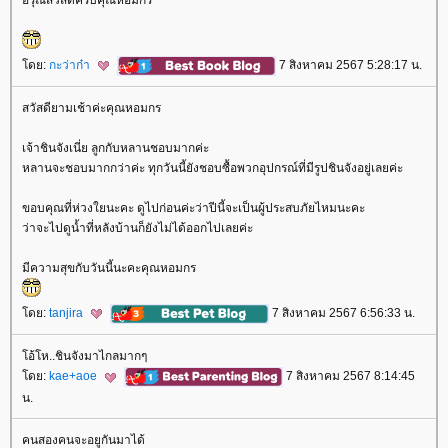
ดย:
กะว่าก๋า
7 สิงหาคม 2567 5:28:17 น.
สวัสดียามเช้าค่ะคุณหอมกร
เจ้าชินจังเนี่ย ลูกกับหลานชอบมากค่ะ
หลานจะชอบมากกว่าค่ะ ทุกวันนี้ยังชอบซื้อพวกอุปกรณ์ที่มีรูปชินจังอยู่เลยค่ะ
ขอบคุณที่ห่วงใยนะคะ ดูไปก่อนค่ะว่าปีนี้จะเป็นผู้ประสบภัยไหมนะคะ
ว่าจะไปดูน้ำที่หลังบ้านก็ยังไม่ได้ออกไปเลยค่ะ
มีความสุขกับวันนี้นะคะคุณหอมกร
ดย:
tanjira
7 สิงหาคม 2567 6:56:33 น.
อ้โห..ชินจังมาไกลมากๆ
ดย:
kae+aoe
7 สิงหาคม 2567 8:14:45
น.
คนสองคนจะอยูกันมาได้