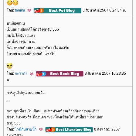
ดย:
tanjira
8 สิงหาคม 2567 6:24:54 น.
บนท้องถนน
เป็นสนามฝึกสติได้ดีจริงๆครับ 555
ผมไม่ได้ขับรถแล้ว
ต่นั่งข้างๆมาดาม
ก็ต้องคอยเตือนเธอเสมอครับว่าไม่ต้องรีบ
ครอยากแซงก็ปล่อยเค้าแซงไป
ดย:
กะว่าก๋า
8 สิงหาคม 2567 10:23:35
น.
การ์ตููนไม่ดูนานมากแล้ว..
...
ขอบคุณที่แวะไปเยือน... จะหาทางเขียนเกี่ยวกับการท่องเที่ยว
ต่างประเทศหรือเมืองนอก ระยะนี้คงเขียนได้แค่เที่ยว "บ่้านนอก"
ครับ 555
ดย:
ไวน์กับสายน้ำ
8 สิงหาคม 2567
14:47:07 น.