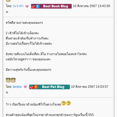
ดย:
กะว่าก๋า
10 สิงหาคม 2567 13:43:30
น.
สวัสดียามบ่ายค่ะคุณหอมกร
2 เช้าที่ไม่ได้เข้าบล็อกค่ะ
ตื่นสายแล้วต้องรีบทำภาระกิจค่ะ
มีงานต่อไปเรื่อยๆ ก็ไม่ได้เข้าเลยค่ะ
ังสบายดีแบบไม่เต็มที่ค่ะ มีไอ ร่างกายไม่ค่อยโอเคเท่าไหร่ค่ะ
ต่ยังไหวอยู่คร่าาา ขอบคุณนะคะ
มีความสุขกับวันนี้นะคะคุณหอมกร
ดย:
tanjira
10 สิงหาคม 2567 14:03:57
น.
ว้าว เปิดเรื่องมาด้วยน้องชิโร่ในดวงใจเล
ส่วนตัวชอบน้องที่สุดในบรรดาตัวละครทุกตัวของการ์ตูนเรื่องนี้ 555