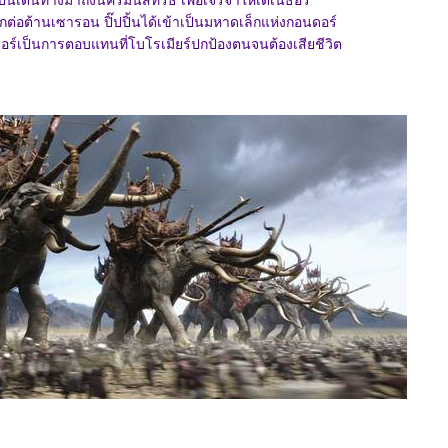
ิ้นเดินทางมาถึงนครมินัสทิริธ เพื่อเจรจาให้เดเนธอร์
กต่อต้านเซารอน ปิ๊ปปิ้นได้เข้าเป็นมหาดเล็กแห่งกอนดอร์
นธอร์เป็นการตอบแทนที่โบโรเมียร์ปกป้องตนจนต้องเสียชีวิต