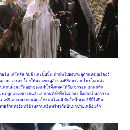
ร์น เลโกลัส กิมลี และปิ๊ปปิ้น นำทัพไปยังประตูดำแห่งมอร์ดอร์
ออกมาเจรจา โดยให้พวกเขาดูสิ่งของที่ยึดมาจากโฟรโด แล้ว
ดินแดนฝั่งตะวันออกของแม่น้ำทั้งหมดให้กับเซารอน แกนดัล์ฟ
แต่ทูตแห่งเซารอนลังเล แกนดัล์ฟจึงไม่ตกลง จึงเกิดเป็นการรบ
เมอร์รี่และเบเรกอนด์ถูกโทรลล์โจมตี ทันใดนั้นเมอร์รี่ก็ได้ยิน
 เทพเจ้าแห่งอินทรีย์ เหล่านกอินทรีพากันบินมาช่วยเหลือแล้ว