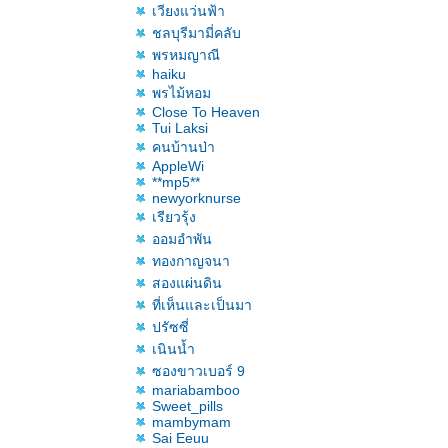
เวียงแว่นฟ้า
ชลบุรีมามี่คลับ
พรหมญาณี
haiku
พรไม้หอม
Close To Heaven
Tui Laksi
คนบ้านป่า
AppleWi
**mp5**
newyorknurse
เรียวรุ้ง
ออมอำพัน
ทองกาญจนา
สองแผ่นดิน
ที่เห็นและเป็นมา
ปรัซซี่
เนินน้ำ
ซองขาวเบอร์ 9
mariabamboo
Sweet_pills
mambymam
Sai Eeuu