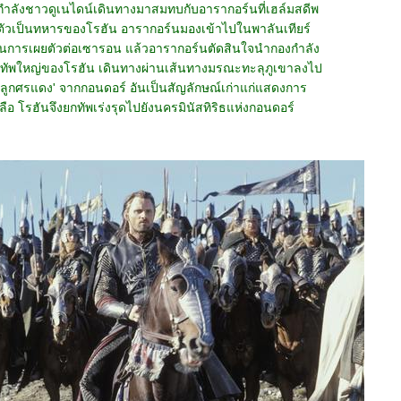
กำลังชาวดูเนไดน์เดินทางมาสมทบกับอารากอร์นที่เฮล์มสดีพ
ณตัวเป็นทหารของโรฮัน อารากอร์นมองเข้าไปในพาลันเทียร์
เป็นการเผยตัวต่อเซารอน แล้วอารากอร์นตัดสินใจนำกองกำลัง
ัพใหญ่ของโรฮัน เดินทางผ่านเส้นทางมรณะทะลุภูเขาลงไป
 'ลูกศรแดง' จากกอนดอร์ อันเป็นสัญลักษณ์เก่าแก่แสดงการ
อ โรฮันจึงยกทัพเร่งรุดไปยังนครมินัสทิริธแห่งกอนดอร์