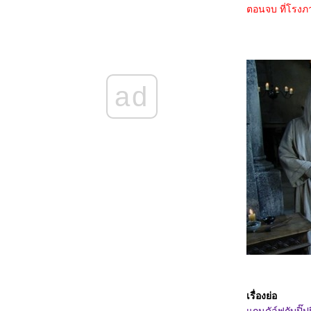
5668_Nickel Boys
ตอนจบ ที่โรงภ
5568_Osiris (2025)
5468_Filter (2025)
5368_The Gold Behind the Stone (2025)
5268_Ruan Xiaofeng's Royal Love Quest
(2025)
5168_Sword-bearing Guard Su Xiaoli
(2025)
ad
5068_Be Yourself (2025)
4968_When Destiny Brings the Demon
(2025)
4868_The Immortal Ascension (2025)
4768_Demon Slayer The Movie: Infinity
Castle(2025)
4668_Duel on Mount Hua: Nine Yin True
Sutra (2025)
4568_Duel on Mount Hua: Eastern Heretic
and Western Venom (2025)
4468_Be Passionately in Love
4368_Threading Mom’s Wings (2025)
4268_Roaming China with Tang
Poetry (2025)
4168_The Secret Contract of the Witch
4068_Double Happiness
3968_The Legend of Ochi
3868_ Superman
3768_Jurassic World Rebirth
เรื่องย่อ
3668_Elio