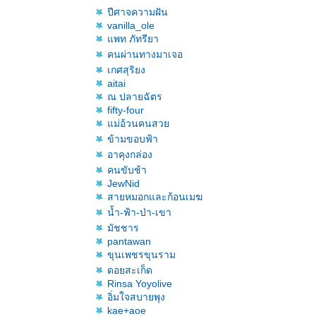
ปีศาจความฝัน
vanilla_ole
พท ภัทรียา
คนผ่านทางมาเจอ
เกศสุริยง
aitai
ณ ปลายฉัตร
fifty-four
ม่อ้วนคนสว
ข้ามขอบฟ้า
อาคุงกล่อง
คนขับช้า
JewNid
สายหมอกและก้อนเมฆ
น้ำ-ฟ้า-ป่า-เขา
มัชชาร
pantawan
ขุนเพชรขุนราม
ดอยสะเก็ด
Rinsa Yoyolive
อิ่มใจสบายพุง
kae+aoe