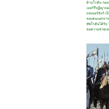
1168_EternalBond
ด้านโรฮัน กอง
1068_Legends Of The Condor Heroes : The
Gallants
เมอร์รี่ปฏิญา
0968_Captain America: Brave New World
ห่งออร์ธังก์ 
0868_Bridget Jones: Mad About the Boy
ของตนแยกจากท
0768_Heretic
0668_Flow
ทัพโรฮันได้รับ
0568_A Real Pain
ขอความช่วยเหลื
0468_Wolf Man
0368_Guardians of the Dafeng
0268_แผลเก่า เดอะมิวสิคัล 2568
0168_Werewolves
7667_ Stranger Things SS.4
7567_ Stranger Things SS. 2-3
7467_Stranger Things Chapter One: The
Vanishing of Will Byers
7367_The Call (2020)
7267_Love, Divided
7167_The Union
7067_Kraven the Hunter
6967_MOANA2
6867_Elevation
6767_The Lord of the Rings: The Fellowship
of the Ring
6667_Gladiator2
6567_A Legend
6467_We Live in Time
6367_Red One