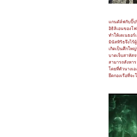
6267_Humanist Vampire Seeking
Consenting Suicidal Person
6167_Venom: The Last Dance
6067_Canary Black
5967_The Legend of ShenLi (2024)
กนดัล์ฟกับปิ๊ป
5867_Wolfs
อิธิลิเอนของโฟ
5767_Megalopolis
ทำให้เดเนธอร์
5667_Transformers One
5567_Taklee Genesis
มินัสทิริธจึงไ
5467_Never Let Go
เกิดเป็นศึกใหญ่
5367_Beetlejuice Beetlejuice
บาดเจ็บสาหัสจ
5267_Godzilla vs. Biollante (1989)
5167_Secret: A Hidden Score
สามารถสังหาร 
5067_Blink Twice
ดยที่ตัวนางเอง
4967_Pilot
4867_I Saw the TV Glow (2024)
ึดกองเรือที่จะ
4767_Crayon Shinchan the Movie 2024
4667_Project Silence
4567_Alien: Romulus
4467_Longlegs
4367_Trap
4267_Deadpool & Wolverine
4167_Despicable Me 4
4067_Twisters
3967_18x2 Beyond Youthful Days
3867_A Quiet Place: Day One
3767_The Watchers (2024)
3667_After We Collided (2020)