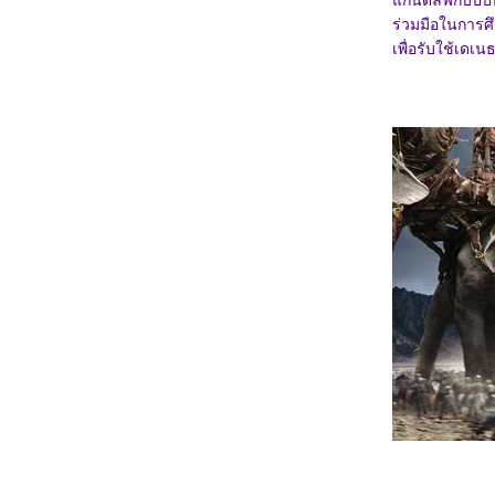
กนดัล์ฟกับปิ๊ปป
3568_The Seven Relics of ill Omen
ร่วมมือในการศึ
3468_28 Years Later
3368_Lilo & Stitch
เพื่อรับใช้เดเ
3268_Kraken
3168_Fountain of Youth
3068_Mission: Impossible – The Final
Reckoning
2968_The Prisoner of Beauty 2025
2868_ Spellbound
2768_ Marry My Dead Body
2668_Lost in the Stars
2568_ ASH
2468_The Day the Earth Blew Up: A Looney
Tunes Movie
2368_ Dark (ต่อ)
2268_ Dark SS.1
2168_Along for the Ride
2068_Lyle, Lyle, Crocodile
1968_A Minecraft Movie
1868_The Amateur
1768_Late Night with the Devil
1668_Presence
1568_Ne Zha2
1468_Paddington in Peru
1368_Ultraman Arc The Movie: The Clash of
Light and Evil
1268_Sing Sing