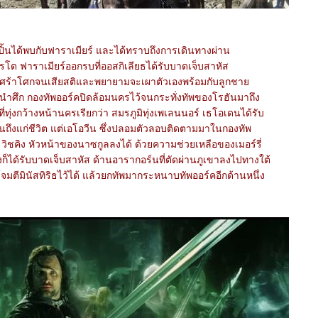
ปิ้นได้พบกับฟาราเมียร์ และได้ทราบถึงการเดินทางผ่าน
รโด ฟาราเมียร์ออกรบที่ออสกิเลียธได้รับบาดเจ็บสาหัส
เศร้าโศกจนเสียสติและพยายามจะเผาตัวเองพร้อมกับลูกชา
ร้ผู้นำศึก กองทัพออร์คปิดล้อมนครไว้จนกระทั่งทัพของโรฮันมาถึง
ที่ทุ่งกว้างหน้านครเรียกว่า สมรภูมิทุ่งเพเลนนอร์ เธโอเดนได้รับ
นถึงแก่ชีวิต แต่เอโอวีน ซึ่งปลอมตัวลอบติดตามมาในกองทัพ
วิชคิง หัวหน้าของนาซกูลลงได้ ด้วยความช่วยเหลือของเมอร์รี่
ก็ได้รับบาดเจ็บสาหัส ด้านอารากอร์นที่ตัดผ่านภูเขาลงไปทางใต้
โจมตีมินัสทิริธไว้ได้ แล้วยกทัพมากระหนาบทัพออร์คอีกด้านหนึ่ง