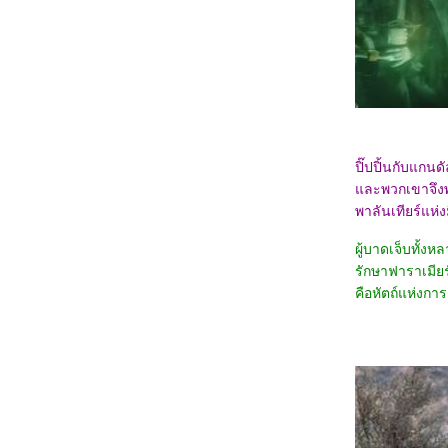
3567_After (2019)
3467_Thelma the Unicorn (2024)
3367_Double World (2020)
3267_Five Nights at Freddy's
3167_The Guilty(2021)
3067_Imaginary friends(2024)
2967_The Ministry of Ungentlemanly
Warfare (2024)
2867_MY Boo (2024)
2767_Reversible Reality (2022)
2667_Werewolf By Night (2022)
ปิ๊ปปิ้นกับแกนด
2567_Rebel Moon : Part Two – The
ละพวกเขาจึงพบ
Scargiver
พาลันเทียร์แห่
2467_The kissing Booth
2367_Ghostbusters: Frozen Empire (2024)
2267_Civil War (2024)
ผู้บาดเจ็บทั้ง
2167_How to Make Millions Before Grandma
รักษาฟาราเมียร์
Dies(2024)
คือหัตถ์แห่งกา
2067_Godzilla x Kong: The New
Empire(2024)
1967_Land of Legends(2022)
1867_One Week Friends (2022)
1767_Zom 100 Bucket List of Dead (2023)
1667_CODE 8 Part 2
1567_Kung Fu Panda 4 (2024)
1467_Rebel Moon: A Child of Fire
1367_Dune: Part Two
1267_Float