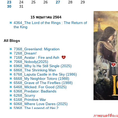
23
24
25
26
27
28
29
30
31
15 พฤษภาคม 2564
4364_The Lord of the Rings : The Return of
the King
All Blogs
7368_Greenland: Migration
7268_Dream!
7168_Avatar : Fire and Ash
7068_Nobody(2025)
6968_Why Is He Still Single (2025)
6868_The Shrinking Man
6768_Laputa Castle in the Sky (1986)
6668_My Neighbor Totoro (1988)
6568_Grave of The Fireflies (1988)
6468_Wicked: For Good (2025)
6368_Predator: Badlands
6268_Scurry
6168_Primitive War
6068_Where Love Dares (2025)
5968_The Legend of Hei 2
5868_Time Raiders (2025)
ภาพยนตร์ที่จะแ
5768_Tron: Ares