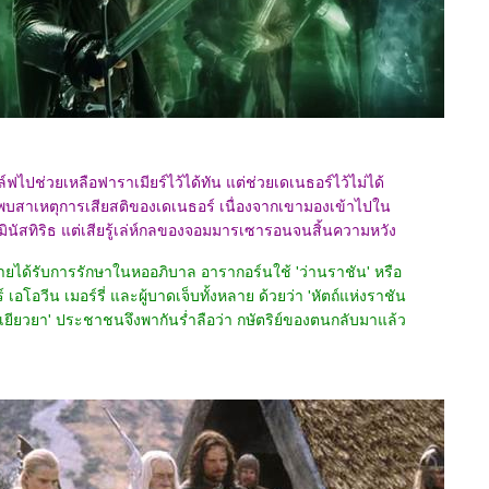
ัล์ฟไปช่วยเหลือฟาราเมียร์ไว้ได้ทัน แต่ช่วยเดเนธอร์ไว้ไม่ได้
สาเหตุการเสียสติของเดเนธอร์ เนื่องจากเขามองเข้าไปใน
งมินัสทิริธ แต่เสียรู้เล่ห์กลของจอมมารเซารอนจนสิ้นความหวัง
หลายได้รับการรักษาในหออภิบาล อารากอร์นใช้ 'ว่านราชัน' หรือ
 เอโอวีน เมอร์รี่ และผู้บาดเจ็บทั้งหลาย ด้วยว่า 'หัตถ์แห่งราชัน
รเยียวยา' ประชาชนจึงพากันร่ำลือว่า กษัตริย์ของตนกลับมาแล้ว