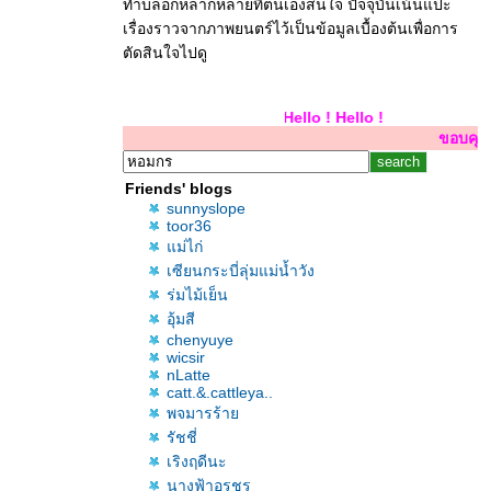
ทำบล็อกหลากหลายที่ตนเองสนใจ ปัจจุบันเน้นแปะ
เรื่องราวจากภาพยนตร์ไว้เป็นข้อมูลเบื้องต้นเพื่อการ
ตัดสินใจไปดู
Hello ! Hello ! Hello !
ขอบคุณสำหรับการเยี่ยม
Friends' blogs
sunnyslope
toor36
ม่ไก่
เซียนกระบี่ลุ่มแม่น้ำวัง
ร่มไม้เย็น
อุ้มสี
chenyuye
wicsir
nLatte
catt.&.cattleya..
พจมารร้า
รัชชี่
เริงฤดีนะ
นางฟ้าอรชร