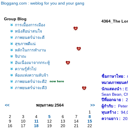
Bloggang.com : weblog for you and your gang
Group Blog
4364_The Lord
การเมื้องการเมือง
หนังสือน่าสนใจ
ภาพยนตร์น่าจะดี
สุขภาพดีแน่
หลักในการทำงาน
จิปาถะ
อันเนื่องมาจากกระทู้
ความรู้ทั่วไป
ห้องแห่งความลับจ้า
ชื่อภาษาไทย :
ภาพยนตร์น่าจะดี2
หมวดภาพยนตร์
ภาพยนตร์น่าจะดี3
นักแสดงนำ :
El
Sean Bean, Chr
ปีที่ออกฉาย :
25
<<
พฤษภาคม 2564
>>
ผู้กำกับ :
Peter
1
ทุนสร้าง :
94,0
2
3
4
5
6
7
8
ความยาว :
201
9
10
11
12
13
14
15
16
17
18
19
20
21
22