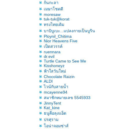
ก้นกะลา
เมษาโชดดี
moresaw
tuk-tuk@korat
ทรงไทยเดิม
บาบิบูเบะ...แปลงกายเป็นบูริน
Ploynil_Chitima
Nior Heavens Five
เป็ดสวรรค์
ruennara
dr.evil
Turtle Came to See Me
Kisshoneyz
ฟ้าใสวันใหม่
Chocolate Raizin
ALDI
ไวน์กับสายน้ำ
mcayenne94
สมาชิกหมายเลข 5545933
JinnyTent
Kat_kine
ธนูคือลุงแอ็ด
ปรศุราม
อน่าจอมซ่าส์