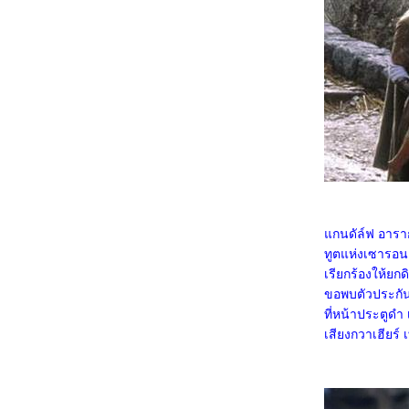
1167_Demon Slayer: to the Hashira Training
1067_Orion and the Dark (2024)
0967_Madame Web
0867_Turning Red
0767_Argylle
0667_The Magic Flute (2022)​​​​​​​
0567_When we first met (2018)
0467_The Witch (2015)
0367_Ladybug & Cat Noir: The Movie
0267_Don't Look Up (2021)
0167_The Mitchells vs. the Machines (2021)
8366_Anyone But You
8266_Spirited (2022)
8166_Supposed
8066_The Monkey King
7966_Aquaman and The Lost Kingdom
กนดัล์ฟ อารากอ
7866_SLYTH
7766_The Marsh King’s Daughter
ทูตแห่งเซารอน
7666_Napoleon
เรียกร้องให้ยก
7566_ลับแลคำชะโนด
ขอพบตัวประกัน 
7466_New Gods Yang Jian
ที่หน้าประตูดำ 
7366_The Hunger Games: The Ballad of
Songbirds and Snakes
เสียงกวาเฮียร์
7266_Wish
7166_The Secret Kingdom
7066_ The Marvels
6966_Ancient Beast Inostrancevia (2023)
6866_Fullmetal Alchemist The Revenge of