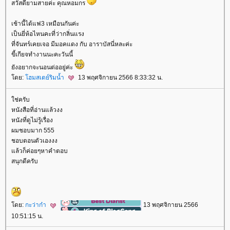
สวัสดียามสายค่ะ คุณหอมกร
เช้านี้ได้แฟ3 เหมือนกันค่ะ
เป็นยี่ห้อไหนคะที่ว่ากลิ่นแรง
ที่จันทร์เคยเจอ มีมอคแดง กับ อาราบัสนี่หละค่ะ
ขี้เกียจทำงานนะคะวันนี้
ังอยากจะนอนต่ออยู่ค่ะ
ดย:
ฮมสเตย์ริมน้ำ
13 พฤศจิกายน 2566 8:33:32 น.
ช่ครับ
หนังสือที่อ่านแล้วงง
หนังที่ดูไม่รู้เรื่อง
ผมชอบมาก 555
ชอบตอนตัวเองงง
ล้วก็ค่อยๆหาคำตอบ
สนุกดีครับ
ดย:
กะว่าก๋า
13 พฤศจิกายน 2566
10:51:15 น.