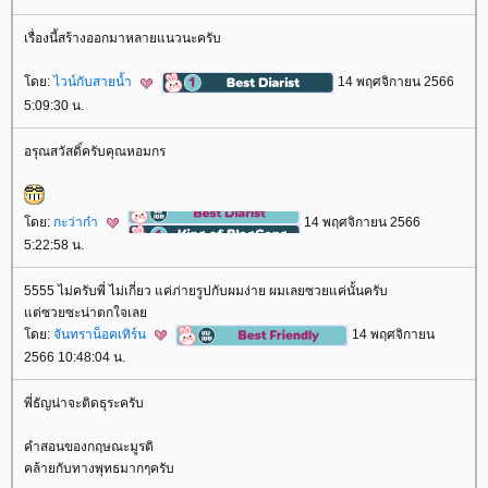
เรื่องนี้สร้างออกมาหลายแนวนะครับ
ดย:
ไวน์กับสายน้ำ
14 พฤศจิกายน 2566
5:09:30 น.
อรุณสวัสดิ์ครับคุณหอมกร
ดย:
กะว่าก๋า
14 พฤศจิกายน 2566
5:22:58 น.
5555 ไม่ครับพี่ ไม่เกี่ยว แค่ภ่ายรูปกับผมง่าย ผมเลยซวยแค่นั้นครับ
ต่ซวยซะน่าตกใจเล
ดย:
จันทราน็อคเทิร์น
14 พฤศจิกายน
2566 10:48:04 น.
พี่ธัญน่าจะติดธุระครับ
คำสอนของกฤษณะมูรติ
คล้ายกับทางพุทธมากๆครับ