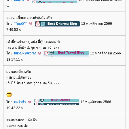
น.
วะมาเยี่ยมและส่งกำลังใจครับ
ดย:
**mp5**
12 พฤศจิกายน 2566
7:49:53 น.
เด๋วนี้คนข้าง ๆ ดูหนัง พี่ตุ๊กเล่นคอมค่ะ
เลยบางทีก็มีหนังคุ้น ๆ ผ่านตาบ้างละ
ดย:
tuk-tuk@korat
12 พฤศจิกายน 2566
13:17:11 น.
ผมชอบเที่ยวครับ
ต่ตอนนี้เงินน้อ
เก็บไว้เป็นค่าเทอมลูกก่อนละกัน 555
ดย:
กะว่าก๋า
12 พฤศจิกายน 2566
19:42:22 น.
ชอบนางเอก + พิตต้า
ละพระรองค่ะ