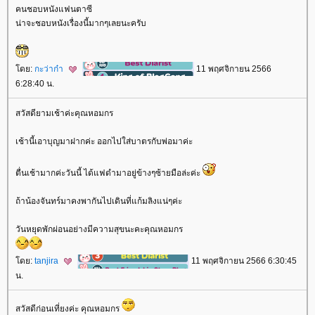
คนชอบหนังแฟนตาซี
น่าจะชอบหนังเรื่องนี้มากๆเลยนะครับ
ดย:
กะว่าก๋า
11 พฤศจิกายน 2566
6:28:40 น.
สวัสดียามเช้าค่ะคุณหอมกร
เช้านี้เอาบุญมาฝากค่ะ ออกไปใส่บาตรกับพ่อมาค่ะ
ตื่นเช้ามากค่ะวันนี้ ได้แฟดำมาอยู่ข้างๆซ้ายมือล่ะค่ะ
ถ้าน้องจันทร์มาคงพากันไปเดินที่แก้มลิงแน่ๆค่ะ
วันหยุดพักผ่อนอย่างมีความสุขนะคะคุณหอมกร
ดย:
tanjira
11 พฤศจิกายน 2566 6:30:45
น.
สวัสดีก่อนเที่ยงค่ะ คุณหอมกร