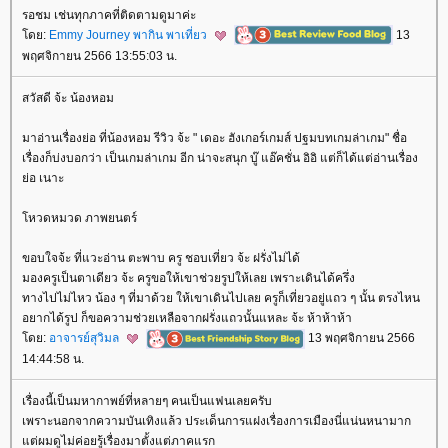
รอชม เช่นทุกภาคที่ติดตามดูมาค่ะ
ดย:
Emmy Journey พากิน พาเที่ยว
13
พฤศจิกายน 2566 13:55:03 น.
สวัสดี จ้ะ น้องหอม
มาอ่านเรื่องย่อ ที่น้องหอม รีวิว จ้ะ " เดอะ ฮังเกอร์เกมส์ ปฐมบทเกมล่าเกม" ชื่อ
เรื่องก็บ่งบอกว่า เป็นเกมล่าเกม อีก น่าจะสนุก บู๊ แอ๊คชั่น อิอิ แต่ก็ได้แต่อ่านเรื่อง
่อ เนาะ
หวดหมวด ภาพยนตร์
ขอบใจจ้ะ ที่แวะอ่าน ตะพาบ ครู ชอบเที่ยว จ้ะ ฝรั่งไม่ได้
มองครูเป็นตาเดียว จ้ะ ครูขอให้เขาช่วยรูปให้เลย เพราะเดินได้ครึ่ง
ทางไปไม่ไหว น้อง ๆ ที่มาด้วย ให้เขาเดินไปเลย ครูก็เที่ยวอยู่แถว ๆ นั้น ตรงไหน
อยากได้รูป ก็ขอความช่วยเหลือจากฝรั่งแถวนั้นแหละ จ้ะ ห้าห้าห้า
ดย:
อาจารย์สุวิมล
13 พฤศจิกายน 2566
14:44:58 น.
เรื่องนี้เป็นมหากาพย์ที่หลายๆ คนเป็นแฟนเลยครับ
เพราะนอกจากความบันเทิงแล้ว ประเด็นการแฝงเรื่องการเมืองนี่แน่นหนามาก
ต่ผมดูไม่ค่อยรู้เรื่องมาตั้งแต่ภาคแรก