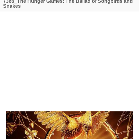
7366_The Hunger Games: The Ballad of Songbirds and
Snakes