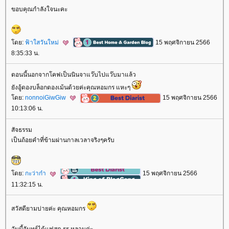
ขอบคุณกำลังใจนะคะ
ดย:
ฟ้าใสวันใหม่
15 พฤศจิกายน 2566
8:35:33 น.
ตอนนี้นอกจากโคฟเป็นนินจาแว๊บไปแว๊บมาแล้ว
ังอู้ดองบล็อกดองเม้นด้วยค่ะคุณหอมกร แหะๆ
ดย:
nonnoiGiwGiw
15 พฤศจิกายน 2566
10:13:06 น.
สัจธรรม
เป็นถ้อยคำที่ข้ามผ่านกาลเวลาจริงๆครับ
ดย:
กะว่าก๋า
15 พฤศจิกายน 2566
11:32:15 น.
สวัสดียามบ่ายค่ะ คุณหอมกร
วันนี้จันทร์ได้แฟสด รร.หลานค่ะ