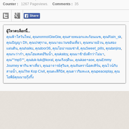
Counter :
1267 Pageviews.
Comments :
35
ผู้โหวตบล็อกนี้...
คุณฟ้าใสวันใหม่
,
คุณnonnoiGiwGiw
,
คุณสายหมอกและก้อนเมฆ
,
คุณRain_sk
,
คุณปัญญา Dh
,
คุณปรศุราม
,
คุณนายแว่นขยันเที่ยว
,
คุณทนายอ้วน
,
คุณสอง
ผ่นดิน
,
คุณhaiku
,
คุณtoor36
,
คุณโอน่าจอมซ่าส์
,
คุณSweet_pills
,
คุณtanjira
,
คุณกะว่าก๋า
,
คุณโฮมสเตย์ริมน้ำ
,
คุณkatoy
,
คุณมาช้ายังดีกว่าไม่มา
,
คุณ**mp5**
,
คุณtuk-tuk@korat
,
คุณเริงฤดีนะ
,
คุณkae+aoe
,
คุณEmmy
Journey พากิน พาเที่ยว
,
คุณอาจารย์สุวิมล
,
คุณจันทราน็อคเทิร์น
,
คุณไวน์กับ
สายน้ำ
,
คุณThe Kop Civil
,
คุณตะลีกีปัส
,
คุณดาวริมทะเล
,
คุณpeaceplay
,
คุณ
อพีย์คุณนายกุ๊งกิ๊ง