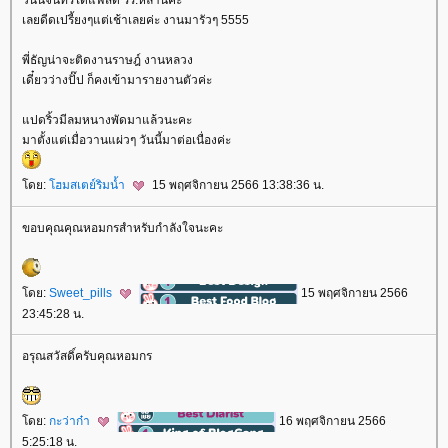
เลยดีดเปรี้ยงๆแต่เช้าเลยค่ะ งานมารัวๆ 5555
พี่ธัญน่าจะติดงานราษฎ์ งานหลวง
เดี๋ยวว่างปั๊ป ก็คงเข้ามารายงานตัวค่ะ
ปดริ้วมีลมหนางพัดมาแล้วนะคะ
มาตั้งแต่เมื่อวานแผ่วๆ วันนี้มาต่อเนื่องค่ะ
ดย:
ฮมสเตย์ริมน้ำ
15 พฤศจิกายน 2566 13:38:36 น.
ขอบคุณคุณหอมกรสำหรับกำลังใจนะคะ
ดย:
Sweet_pills
15 พฤศจิกายน 2566
23:45:28 น.
อรุณสวัสดิ์ครับคุณหอมกร
ดย:
กะว่าก๋า
16 พฤศจิกายน 2566
5:25:18 น.