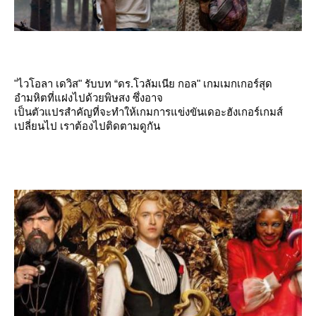
"ไวโอลา เดวิส" รับบท “ดร.โวลัมเนีย กอล" เกมเมกเกอร์สุด
อำมหิตที่แฝงไปด้วยพิษสง ซึ่งอาจ
เป็นตัวแปรสำคัญที่จะทำให้เกมการแข่งขันเดอะฮังเกอร์เกมส์
เปลี่ยนไป เราต้องไปติดตามดูกัน