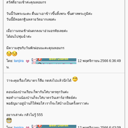
สวัสดียามเช้าค่ะคุณหอมกร
วันนี้วันพระนะคะ ตื่นมาเอาข้าวขึ้นหิ้งพระ ขึ้นศาลพระภูมิค่ะ
วันนี้มีทอดกฐินหลายวัดมากเลยค่ะ
เมื่อวานจนเช้าฝนตกลงมาอ่วมอรทัยเลยค่ะ
ได้ฝนไปชุ่มฉ่ำค่ะ
มีความสุขกับวันพักผ่อนนะคะคุณหอมกร
ดย:
tanjira
12 พฤศจิกายน 2566 6:36:49
น.
ว่าจะคุยเรื่องใส่บาตร ก็ลืม กดส่งไปแล้วนึกได้
ตอนน้องป่านเรียน ก็พากันใส่บาตรทุกวันค่ะ
พอทำงานน้องป่านก็จะใส่บาตรวันเสาร์อาทิตย์ค่ะ
พอธัญมาอยู่บ้านก็ให้พ่อใส่ เราก็จะใส่บ้างเป็นครั้งคราวค่ะ
อยากเล่าค่ะ กลัวไม่รู้ 555
ดย:
tanjira
12 พฤศจิกายน 2566 6:43:09