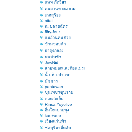
พท ภัทรียา
คนผ่านทางมาเจอ
เกศสุริยง
aitai
ณ ปลายฉัตร
fifty-four
ม่อ้วนคนสว
ข้ามขอบฟ้า
อาคุงกล่อง
คนขับช้า
JewNid
สายหมอกและก้อนเมฆ
น้ำ-ฟ้า-ป่า-เขา
มัชชาร
pantawan
ขุนเพชรขุนราม
ดอยสะเก็ด
Rinsa Yoyolive
อิ่มใจสบายพุง
kae+aoe
เวียงแว่นฟ้า
ชลบุรีมามี่คลับ