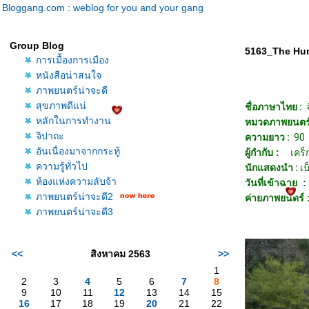
Bloggang.com : weblog for you and your gang
Group Blog
5163_The Hu
การเมื้องการเมือง
หนังสือน่าสนใจ
ภาพยนตร์น่าจะดี
สุขภาพดีแน่
ชื่อภาษาไทย :
หลักในการทำงาน
หมวดภาพยนตร์
จิปาถะ
ความยาว :
90
อันเนื่องมาจากกระทู้
ผู้กำกับ :
เคร็
ความรู้ทั่วไป
นักแสดงนำ :
เบ
ห้องแห่งความลับจ้า
วันที่เข้าฉาย :
ภาพยนตร์น่าจะดี2
ค่ายภาพยนตร์ 
ภาพยนตร์น่าจะดี3
<<
สิงหาคม 2563
>>
1
2
3
4
5
6
7
8
9
10
11
12
13
14
15
16
17
18
19
20
21
22