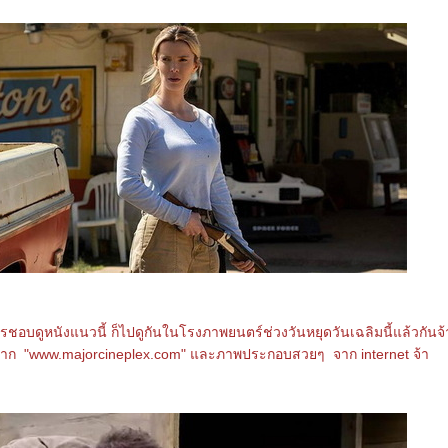
ครชอบดูหนังแนวนี้ ก็ไปดูกันในโรงภาพยนตร์ช่วงวันหยุดวันเฉลิมนี้แล้วกันจ้
าก "www.majorcineplex.com" และภาพประกอบสวยๆ จาก internet จ้า