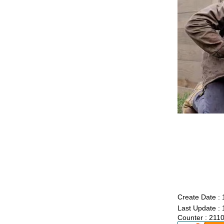
3467_Thelma the Unicorn (2024)
3367_Double World (2020)
3267_Five Nights at Freddy's
3167_The Guilty(2021)
3067_Imaginary friends(2024)
2967_The Ministry of Ungentlemanly
Warfare (2024)
2867_MY Boo (2024)
2767_Reversible Reality (2022)
2667_Werewolf By Night (2022)
2567_Rebel Moon : Part Two – The
Scargiver
2467_The kissing Booth
2367_Ghostbusters: Frozen Empire (2024)
2267_Civil War (2024)
2167_How to Make Millions Before Grandma
Dies(2024)
2067_Godzilla x Kong: The New
Empire(2024)
1967_Land of Legends(2022)
1867_One Week Friends (2022)
1767_Zom 100 Bucket List of Dead (2023)
1667_CODE 8 Part 2
1567_Kung Fu Panda 4 (2024)
1467_Rebel Moon: A Child of Fire
Create Date :
1367_Dune: Part Two
Last Update :
1267_Float
Counter : 211
1167_Demon Slayer: to the Hashira Training