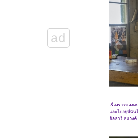
5568_Osiris (2025)
5468_Filter (2025)
5368_The Gold Behind the Stone (2025)
5268_Ruan Xiaofeng's Royal Love Quest
(2025)
5168_Sword-bearing Guard Su Xiaoli
(2025)
ad
5068_Be Yourself (2025)
4968_When Destiny Brings the Demon
(2025)
4868_The Immortal Ascension (2025)
4768_Demon Slayer The Movie: Infinity
Castle(2025)
4668_Duel on Mount Hua: Nine Yin True
Sutra (2025)
4568_Duel on Mount Hua: Eastern Heretic
and Western Venom (2025)
4468_Be Passionately in Love
4368_Threading Mom’s Wings (2025)
4268_Roaming China with Tang
Poetry (2025)
เรื่องราวของคน
4168_The Secret Contract of the Witch
4068_Double Happiness
ละไปอยู่ที่นั่
3968_The Legend of Ochi
ฮิลลารี สแวงค์
3868_ Superman
3768_Jurassic World Rebirth
3668_Elio
3568_The Seven Relics of ill Omen