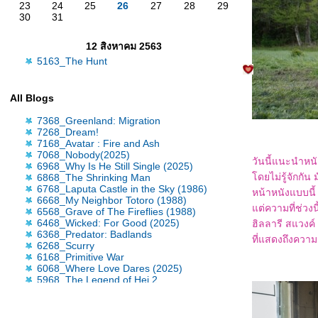
23
24
25
26
27
28
29
30
31
12 สิงหาคม 2563
5163_The Hunt
All Blogs
7368_Greenland: Migration
7268_Dream!
7168_Avatar : Fire and Ash
7068_Nobody(2025)
วันนี้แนะนำหน
6968_Why Is He Still Single (2025)
ดยไม่รู้จักกั
6868_The Shrinking Man
6768_Laputa Castle in the Sky (1986)
หน้าหนังแบบนี้
6668_My Neighbor Totoro (1988)
ต่ความที่ช่วงน
6568_Grave of The Fireflies (1988)
6468_Wicked: For Good (2025)
ฮิลลารี สแวงค์ 
6368_Predator: Badlands
ที่แสดงถึงความร
6268_Scurry
6168_Primitive War
6068_Where Love Dares (2025)
5968_The Legend of Hei 2
5868_Time Raiders (2025)
5768_Tron: Ares
5668_Nickel Boys