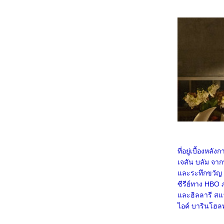
1068_Legends Of The Condor Heroes : The
Gallants
0968_Captain America: Brave New World
0868_Bridget Jones: Mad About the Boy
0768_Heretic
0668_Flow
0568_A Real Pain
0468_Wolf Man
0368_Guardians of the Dafeng
0268_แผลเก่า เดอะมิวสิคัล 2568
0168_Werewolves
7667_ Stranger Things SS.4
7567_ Stranger Things SS. 2-3
7467_Stranger Things Chapter One: The
Vanishing of Will Byers
7367_The Call (2020)
7267_Love, Divided
7167_The Union
7067_Kraven the Hunter
ที่อยู่เบื้องหล
6967_MOANA2
เจสัน บลัม จาก
6867_Elevation
6767_The Lord of the Rings: The Fellowship
ละระทึกขวัญ ซึ่
of the Ring
ซีรีย์ทาง HBO 
6667_Gladiator2
6567_A Legend
ละฮิลลารี สแว
6467_We Live in Time
ไอค์ บารินโฮลท์
6367_Red One
6267_Humanist Vampire Seeking