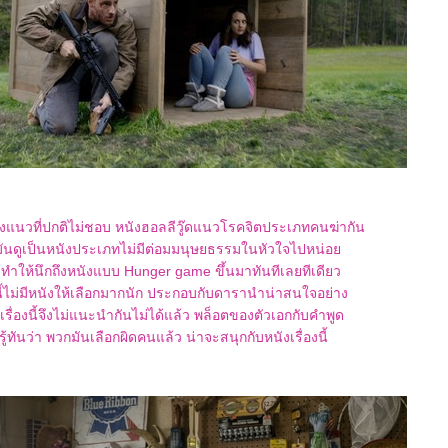
ังแนวที่ปกติไม่ชอบ หนังฮอลลีวู๊ดแนวโรคจิตประเภทคนฆ่ากัน
น มันดูเป็นหนังประเภทไม่มีต่อมมนุษยธรรมในหัวใจไปหน่อ
 ทำให้นึกถึงหนังแบบ Hunger game ขึ้นมาทันทีเลยทีเดียว
ี้ไม่มีหนังให้เลือกมากนัก ประกอบกับดารานำน่าสนใจอย่าง
เรื่องนี้จึงไม่แนะนำกันไม่ได้แล้ว พล็อตของตัวเอกกับคำพูด
ู้ทันว่า พวกมันเลือกผิดคนแล้ว น่าจะสนุกกับหนังเรื่องนี้