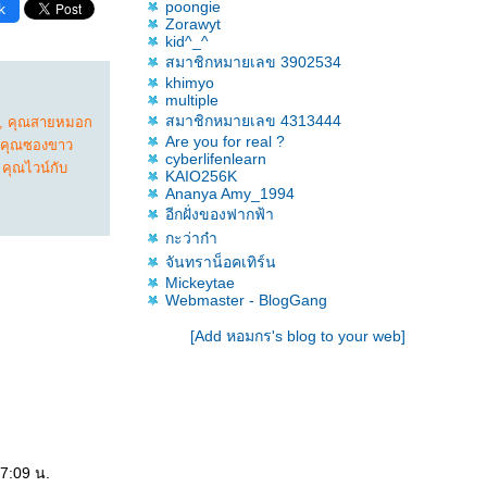
poongie
k
Zorawyt
kid^_^
สมาชิกหมายเลข 3902534
khimyo
multiple
สมาชิกหมายเลข 4313444
,
คุณสายหมอก
Are you for real ?
คุณซองขาว
cyberlifenlearn
,
คุณไวน์กับ
KAIO256K
Ananya Amy_1994
อีกฝั่งของฟากฟ้า
กะว่าก๋า
จันทราน็อคเทิร์น
Mickeytae
Webmaster - BlogGang
[Add หอมกร's blog to your web]
57:09 น.