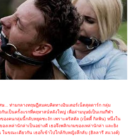
เศษ... ท่ามกลางทฤษฎีสมคบคิดทางอินเตอร์เน็ตสุดดาร์ก กลุ่ม
กันเป็นครั้งแรกที่คฤหาสน์หลังใหญ่ เพื่อล่ามนุษย์เป็นเกมกีฬา
งคนกลุ่มนี้กลับหยุดชะงัก เพราะคริสตัล (เบ็ตตี้ กิลพิน) หนึ่งใน
กเกมของเหล่านักล่าเป็นอย่างดี เธอจึงพลิกเกมของเหล่านักล่า และยิง
คน ในขณะเดียวกัน เธอก็เข้าไปใกล้กับหญิงลึกลับ (ฮิลลารี สแวงค์)