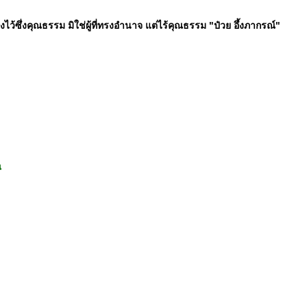
ทรงไว้ซึ่งคุณธรรม มิใช่ผู้ที่ทรงอำนาจ แต่ไร้คุณธรรม "ป๋วย อึ้งภากรณ์"
น