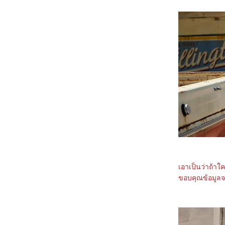
Consenting Suicidal Person
6167_Venom: The Last Dance
6067_Canary Black
5967_The Legend of ShenLi (2024)
5867_Wolfs
5767_Megalopolis
5667_Transformers One
5567_Taklee Genesis
5467_Never Let Go
5367_Beetlejuice Beetlejuice
5267_Godzilla vs. Biollante (1989)
5167_Secret: A Hidden Score
5067_Blink Twice
4967_Pilot
4867_I Saw the TV Glow (2024)
4767_Crayon Shinchan the Movie 2024
4667_Project Silence
4567_Alien: Romulus
4467_Longlegs
4367_Trap
4267_Deadpool & Wolverine
เอาเป็นว่าถ้าใ
4167_Despicable Me 4
ขอบคุณข้อมูลจ
4067_Twisters
3967_18x2 Beyond Youthful Days
3867_A Quiet Place: Day One
3767_The Watchers (2024)
3667_After We Collided (2020)
3567_After (2019)