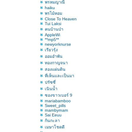
พรหมญาณี
haiku
พรไม้หอม
Close To Heaven
Tui Laksi
คนบ้านป่า
AppleWi
**mp5**
newyorknurse
เรียวรุ้ง
ออมอำพัน
ทองกาญจนา
สองแผ่นดิน
ที่เห็นและเป็นมา
ปรัซซี่
เนินน้ำ
ซองขาวเบอร์ 9
mariabamboo
Sweet_pills
mambymam
Sai Eeuu
ก้นกะลา
เมษาโชดดี