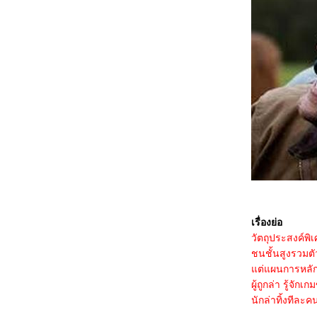
3468_28 Years Later
3368_Lilo & Stitch
3268_Kraken
3168_Fountain of Youth
3068_Mission: Impossible – The Final
Reckoning
2968_The Prisoner of Beauty 2025
2868_ Spellbound
2768_ Marry My Dead Body
2668_Lost in the Stars
2568_ ASH
2468_The Day the Earth Blew Up: A Looney
Tunes Movie
2368_ Dark (ต่อ)
2268_ Dark SS.1
2168_Along for the Ride
2068_Lyle, Lyle, Crocodile
1968_A Minecraft Movie
1868_The Amateur
เรื่องย่อ
1768_Late Night with the Devil
1668_Presence
วัตถุประสงค์พิ
1568_Ne Zha2
ชนชั้นสูงรวมตัว
1468_Paddington in Peru
ต่แผนการหลักขอ
1368_Ultraman Arc The Movie: The Clash of
Light and Evil
ผู้ถูกล่า รู้จั
1268_Sing Sing
นักล่าทิ้งทีละ
1168_EternalBond