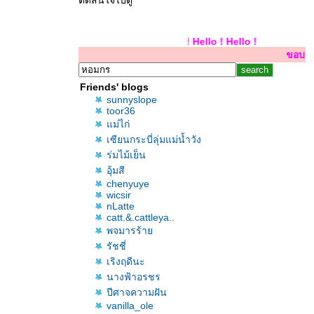
ตัดสินใจไปดู
Hello ! Hello ! Hello !
ขอบคุณสำหรับการเยี่
Friends' blogs
sunnyslope
toor36
ม่ไก่
เซียนกระบี่ลุ่มแม่น้ำวัง
ร่มไม้เย็น
อุ้มสี
chenyuye
wicsir
nLatte
catt.&.cattleya..
พจมารร้า
รัชชี่
เริงฤดีนะ
นางฟ้าอรชร
ปีศาจความฝัน
vanilla_ole