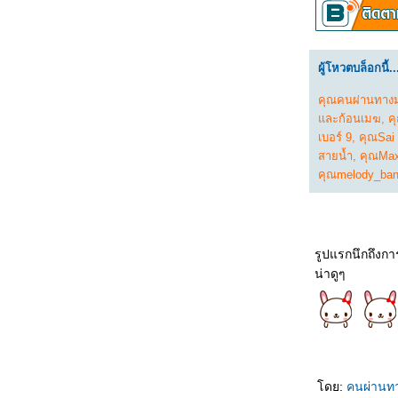
1067_Orion and the Dark (2024)
0967_Madame Web
0867_Turning Red
0767_Argylle
0667_The Magic Flute (2022)​​​​​​​
ผู้โหวตบล็อกนี้..
0567_When we first met (2018)
0467_The Witch (2015)
คุณคนผ่านทาง
0367_Ladybug & Cat Noir: The Movie
0267_Don't Look Up (2021)
ละก้อนเมฆ
,
ค
0167_The Mitchells vs. the Machines (2021)
เบอร์ 9
,
คุณSai
8366_Anyone But You
สายน้ำ
,
คุณMax
8266_Spirited (2022)
คุณmelody_ba
8166_Supposed
8066_The Monkey King
7966_Aquaman and The Lost Kingdom
7866_SLYTH
7766_The Marsh King’s Daughter
7666_Napoleon
รูปแรกนึกถึงกา
7566_ลับแลคำชะโนด
น่าดูๆ
7466_New Gods Yang Jian
7366_The Hunger Games: The Ballad of
Songbirds and Snakes
7266_Wish
7166_The Secret Kingdom
7066_ The Marvels
6966_Ancient Beast Inostrancevia (2023)
6866_Fullmetal Alchemist The Revenge of
ดย:
คนผ่านท
Scar (2022)