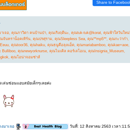
Share to Faceboo
.
มาเจอ
,
คุณภาวิดา คนบ้านป่า
,
คุณเริงฤดีนะ
,
คุณtuk-tuk@korat
,
คุณฟ้าใสวันใหม่
ุณจันทราน็อคเทิร์น
,
คุณปรศุราม
,
คุณSleepless Sea
,
คุณ**mp5**
,
คุณกะว่าก๋า
,
 Eeuu
,
คุณtoor36
,
คุณhaiku
,
คุณธนูคือลุงแอ็ด
,
คุณmariabamboo
,
คุณkae+aoe
 Bulliboo
,
คุณnewyorknurse
,
คุณไมเคิล คอร์เลโอเน
,
คุณInsignia_Museum
,
ngkok
,
คุณโอน่าจอมซ่าส์
รเล่นซ่อนแอบสมัยเด็กๆเลยค่ะ
างมาเจอ
วันที่: 12 สิงหาคม 2563 เวลา:11: