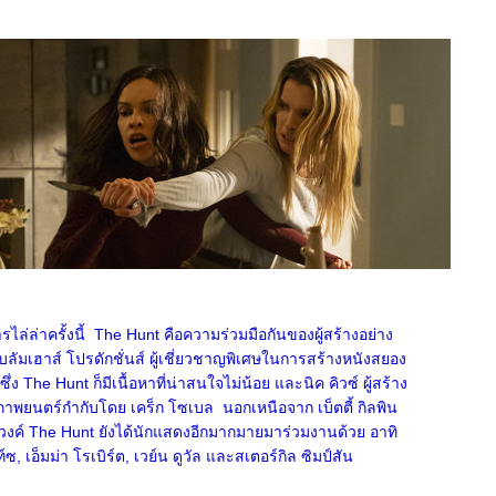
ังการไล่ล่าครั้งนี้ The Hunt คือความร่วมมือกันของผู้สร้างอย่าง
บลัมเฮาส์ โปรดักชั่นส์ ผู้เชี่ยวชาญพิเศษในการสร้างหนังสยอง
ง The Hunt ก็มีเนื้อหาที่น่าสนใจไม่น้อย และนิค คิวซ์ ผู้สร้าง
ภาพยนตร์กำกับโดย เคร็ก โซเบล นอกเหนือจาก เบ็ตตี้ กิลพิน
งค์ The Hunt ยังได้นักแสดงอีกมากมายมาร่วมงานด้วย อาทิ
ซ, เอ็มม่า โรเบิร์ต, เวย์น ดูวัล และสเตอร์กิล ซิมป์สัน