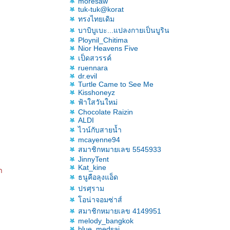
moresaw
tuk-tuk@korat
ทรงไทยเดิม
บาบิบูเบะ...แปลงกายเป็นบูริน
Ploynil_Chitima
Nior Heavens Five
เป็ดสวรรค์
ruennara
dr.evil
Turtle Came to See Me
Kisshoneyz
ฟ้าใสวันใหม่
Chocolate Raizin
ALDI
ไวน์กับสายน้ำ
mcayenne94
สมาชิกหมายเลข 5545933
JinnyTent
Kat_kine
า
ธนูคือลุงแอ็ด
ปรศุราม
อน่าจอมซ่าส์
สมาชิกหมายเลข 4149951
melody_bangkok
blue_medsai