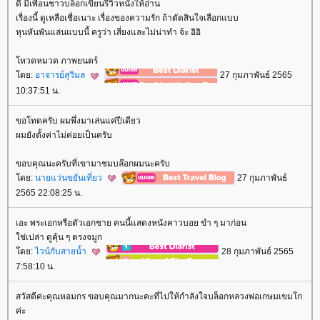
ดี มีเพื่อนชาวบล็อกเขียนรีวิวหนังให้อ่าน
เรื่องนี้ ดูเหลือเชื่อเนาะ เรื่องของความรัก ถ้าตัดสินใจเลือกแบบ
หุนหันพันแล่นแบบนี้ ครูว่า เสี่ยงและไม่น่าทำ จ้ะ อิอิ
หวดหมวด ภาพยนตร์
ดย:
อาจารย์สุวิมล
27 กุมภาพันธ์ 2565
10:37:51 น.
ขอโทดครับ ผมพึ่งมาเล่นแค่ปีเดียว
ผมยังตั้งค่าไม่ค่อยเป็นครับ
ขอบคุณนะครับที่เขามาชมบล๊อกผมนะครับ
ดย:
นายแว่นขยันเที่ยว
27 กุมภาพันธ์
2565 22:08:25 น.
เอะ พระเอกหรือตัวเอกชาย คนนี้แสดงหนังคาวบอย ขำ ๆ มาก่อน
ช่เปล่า ดูคุ้น ๆ ตรงจมูก
ดย:
ไวน์กับสายน้ำ
28 กุมภาพันธ์ 2565
7:58:10 น.
สวัสดีค่ะคุณหอมกร ขอบคุณมากนะคะที่ไปให้กำลังใจบล็อกหลวงพ่อเกษมเขมโก
ค่ะ