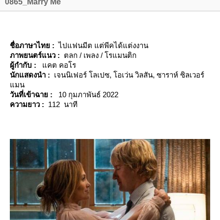
0865_Marry Me
ชื่อภาษาไทย :
ไปแฟนมีต แต่พีคได้แต่งงาน
ภาพยนตร์แนว :
ตลก / เพลง / โรแมนติก
ผู้กำกับ :
คต คอโร
นักแสดงนำ :
เจนนิเฟอร์ โลเปซ, โอเว่น วิลสัน, ซาราห์ ซิลเวอร์
มน
วันที่เข้าฉาย :
10 กุมภาพันธ์ 2022
ความยาว :
112 นาที