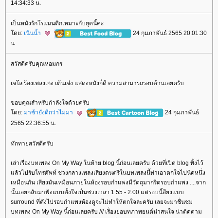
14:34:33 น.
เป็นหนังรักโรแมนติกเหมาะกับยุคนี้ค่ะ
ดย:
เนินน้ำ
24 กุมภาพันธ์ 2565 20:01:30
น.
สวัสดีครับคุณหอมกร
เจโล ร้องเพลงเก่ง เต้นเจ๋ง แสดงหนังก็ดี ความสามารถรอบด้านเลยครับ
ขอบคุณสำหรับกำลังใจด้วยครับ
ดย:
มาช้ายังดีกว่าไม่มา
24 กุมภาพันธ์
2565 22:36:55 น.
ทักทายสวัสดีครับ
เล่าเรื่องบทเพลง On My Way ในท้าย blog นี้ก่อนเลยครับ ด้วยที่เปิด blog ทิ้งไว้
ล้วไปรับโทรศัพท์ ช่วงกลางเพลงเสียงดนตรีในบทเพลงนี้ทำเอาตกใจไปนิดหนึ่ง
เหมือนกัน เสียงมันเหมือนภายในห้องรอบกำแพงมีวัตถุมากรีดรอบกำแพง ....จาก
นั้นเลยกลับมาฟังแบบตั้งใจเป็นช่วงเวลา 1.55 - 2.00 แต่รอบนี้สียงแบบ
surround ที่ดังไปรอบกำแพงห้องดูจะไม่ทำให้ตกใจล่ะครับ เลยจะมาชื่นชม
บทเพลง On My Way นี้ก่อนเลยครับ /// เรื่องย่อบทภาพยนต์น่าสนใจ น่าติดตาม