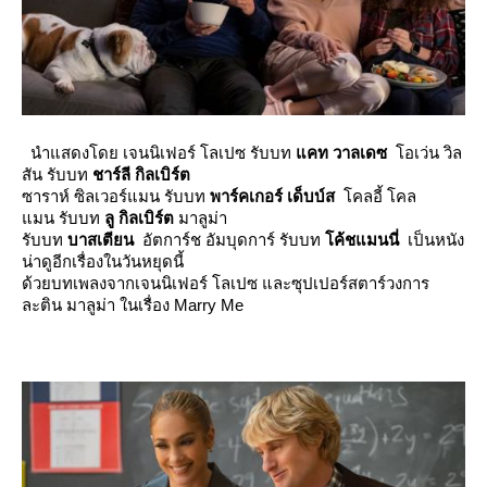
นำแสดงโดย เจนนิเฟอร์ โลเปซ รับบท
คท วาลเดซ
อเว่น วิล
สัน รับบท
ชาร์ลี กิลเบิร์ต
ซาราห์ ซิลเวอร์แมน รับบท
พาร์คเกอร์ เด็บบ์ส
คลอี้ โคล
มน รับบท
ลู กิลเบิร์ต
มาลูม่า
รับบท
บาสเตียน
อัตการ์ช อัมบุดการ์ รับบท
ค้ชแมนนี่
เป็นหนัง
น่าดูอีกเรื่องในวันหยุดนี้
ด้วยบทเพลงจากเจนนิเฟอร์ โลเปซ และซุปเปอร์สตาร์วงการ
ละติน มาลูม่า ในเรื่อง Marry Me