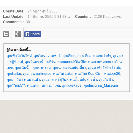
Create Date :
24 กุมภาพันธ์ 2565
Last Update :
14 มีนาคม 2565 9:31:23 น.
Counter :
2126 Pageviews.
Comments :
30
ผู้โหวตบล็อกนี้...
คุณฟ้าใสวันใหม่
,
คุณโอน่าจอมซ่าส์
,
คุณSleepless Sea
,
คุณกะว่าก๋า
,
คุณtuk-
tuk@korat
,
คุณจันทราน็อคเทิร์น
,
คุณnonnoiGiwGiw
,
คุณสายหมอกและก้อน
เมฆ
,
คุณเนินน้ำ
,
คุณปรศุราม
,
คุณนายแว่นขยันเที่ยว
,
คุณมาช้ายังดีกว่าไม่มา
,
คุณhaiku
,
คุณnewyorknurse
,
คุณTui Laksi
,
คุณThe Kop Civil
,
คุณtoor36
,
คุณภาวิดา คนบ้านป่า
,
คุณอาจารย์สุวิมล
,
คุณไวน์กับสายน้ำ
,
คุณกิ่งฟ้า
,
คุณ**mp5**
,
คุณคนผ่านทางมาเจอ
,
คุณkae+aoe
,
คุณInsignia_Museum