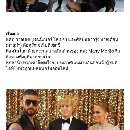
เรื่องย่อ
คท วาลเดซ (เจนนิเฟอร์ โลเปซ) และศิลปินดาวรุ่ง บาสเตียน
(มาลูม่า) คือคู่รักเซเล็บที่เซ็กซี่
ที่สุดในโลก ด้วยกระแสแรงเกินต้านของเพลง Marry Me ซิงเกิล
ฮิตของทั้งคู่ที่พุ่งทยานใน
ทุกชาร์ต พวกเขาจึงตั้งใจจะประกาศแต่งงานกันต่อหน้าผู้ชมที่
ไลฟ์ไปทั่วทุกแพลตฟอร์มออนไลน์