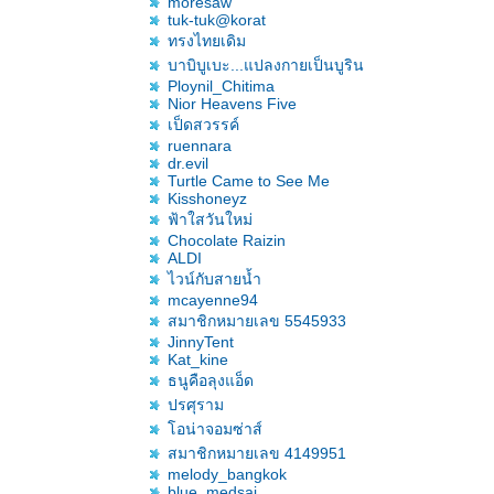
moresaw
tuk-tuk@korat
ทรงไทยเดิม
บาบิบูเบะ...แปลงกายเป็นบูริน
Ploynil_Chitima
Nior Heavens Five
เป็ดสวรรค์
ruennara
dr.evil
Turtle Came to See Me
Kisshoneyz
ฟ้าใสวันใหม่
Chocolate Raizin
ALDI
ไวน์กับสายน้ำ
mcayenne94
สมาชิกหมายเลข 5545933
JinnyTent
Kat_kine
ธนูคือลุงแอ็ด
ปรศุราม
อน่าจอมซ่าส์
สมาชิกหมายเลข 4149951
melody_bangkok
blue_medsai