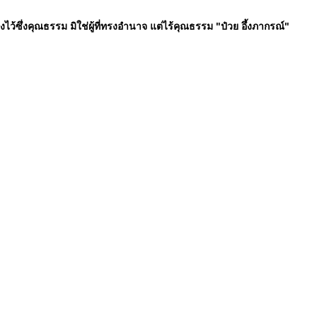
ทรงไว้ซึ่งคุณธรรม มิใช่ผู้ที่ทรงอำนาจ แต่ไร้คุณธรรม "ป๋วย อึ้งภากรณ์"