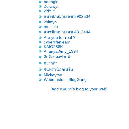
poongie
Zorawyt
kid^_^
สมาชิกหมายเลข 3902534
khimyo
multiple
สมาชิกหมายเลข 4313444
Are you for real ?
cyberlifenlearn
KAIO256K
Ananya Amy_1994
อีกฝั่งของฟากฟ้า
กะว่าก๋า
จันทราน็อคเทิร์น
Mickeytae
Webmaster - BlogGang
[Add หอมกร's blog to your web]