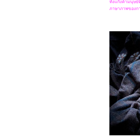
ทั้งแก๊งค้ามนุษ
Consenting Suicidal Person
6167_Venom: The Last Dance
ภาษาภาพของการ
6067_Canary Black
5967_The Legend of ShenLi (2024)
5867_Wolfs
5767_Megalopolis
5667_Transformers One
5567_Taklee Genesis
5467_Never Let Go
5367_Beetlejuice Beetlejuice
5267_Godzilla vs. Biollante (1989)
5167_Secret: A Hidden Score
5067_Blink Twice
4967_Pilot
4867_I Saw the TV Glow (2024)
4767_Crayon Shinchan the Movie 2024
4667_Project Silence
4567_Alien: Romulus
4467_Longlegs
4367_Trap
4267_Deadpool & Wolverine
4167_Despicable Me 4
4067_Twisters
3967_18x2 Beyond Youthful Days
3867_A Quiet Place: Day One
3767_The Watchers (2024)
3667_After We Collided (2020)
3567_After (2019)