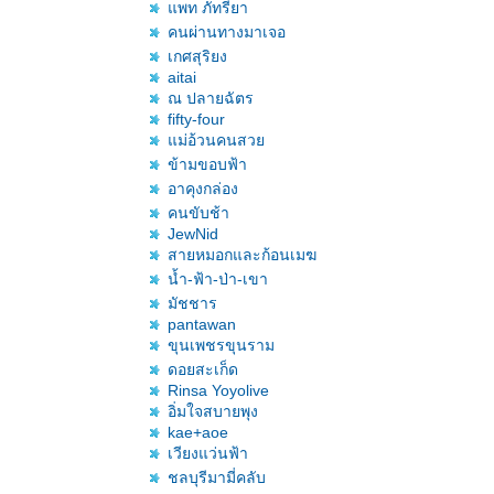
พท ภัทรียา
คนผ่านทางมาเจอ
เกศสุริยง
aitai
ณ ปลายฉัตร
fifty-four
ม่อ้วนคนสว
ข้ามขอบฟ้า
อาคุงกล่อง
คนขับช้า
JewNid
สายหมอกและก้อนเมฆ
น้ำ-ฟ้า-ป่า-เขา
มัชชาร
pantawan
ขุนเพชรขุนราม
ดอยสะเก็ด
Rinsa Yoyolive
อิ่มใจสบายพุง
kae+aoe
เวียงแว่นฟ้า
ชลบุรีมามี่คลับ