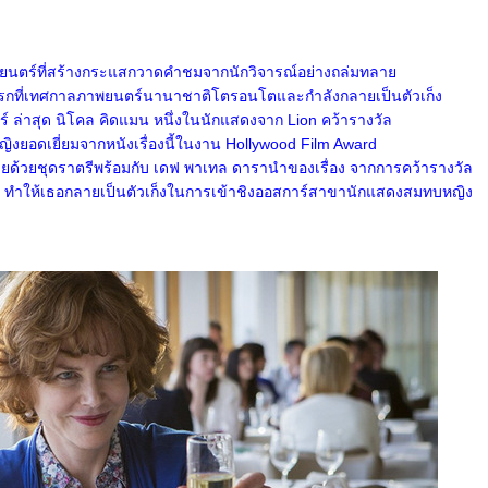
าพยนตร์ที่สร้างกระแสกวาดคำชมจากนักวิจารณ์อย่างถล่มทลา
ั้งแรกที่เทศกาลภาพยนตร์นานาชาติโตรอนโตและกำลังกลายเป็นตัวเก็ง
 ล่าสุด นิโคล คิดแมน หนึ่งในนักแสดงจาก Lion คว้ารางวัล
งยอดเยี่ยมจากหนังเรื่องนี้ในงาน Hollywood Film Award
ายด้วยชุดราตรีพร้อมกับ เดฟ พาเทล ดารานำของเรื่อง จากการคว้ารางวัล
ี้ ทำให้เธอกลายเป็นตัวเก็งในการเข้าชิงออสการ์สาขานักแสดงสมทบหญิง