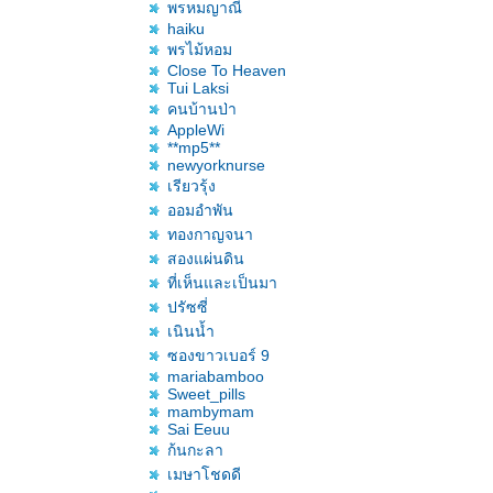
พรหมญาณี
haiku
พรไม้หอม
Close To Heaven
Tui Laksi
คนบ้านป่า
AppleWi
**mp5**
newyorknurse
เรียวรุ้ง
ออมอำพัน
ทองกาญจนา
สองแผ่นดิน
ที่เห็นและเป็นมา
ปรัซซี่
เนินน้ำ
ซองขาวเบอร์ 9
mariabamboo
Sweet_pills
mambymam
Sai Eeuu
ก้นกะลา
เมษาโชดดี