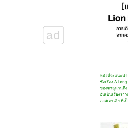
5568_Osiris (2025)
5468_Filter (2025)
5368_The Gold Behind the Stone (2025)
5268_Ruan Xiaofeng's Royal Love Quest
(2025)
5168_Sword-bearing Guard Su Xiaoli
(2025)
ad
5068_Be Yourself (2025)
4968_When Destiny Brings the Demon
(2025)
4868_The Immortal Ascension (2025)
4768_Demon Slayer The Movie: Infinity
Castle(2025)
4668_Duel on Mount Hua: Nine Yin True
Sutra (2025)
4568_Duel on Mount Hua: Eastern Heretic
หนังที่จะแนะนำก
and Western Venom (2025)
4468_Be Passionately in Love
ชื่อเรื่อง A L
4368_Threading Mom’s Wings (2025)
ของซาลูนานถึง 
4268_Roaming China with Tang
Poetry (2025)
อันเป็นเรื่องรา
4168_The Secret Contract of the Witch
ออสเตรเลีย ที่เ
4068_Double Happiness
3968_The Legend of Ochi
3868_ Superman
3768_Jurassic World Rebirth
3668_Elio
3568_The Seven Relics of ill Omen