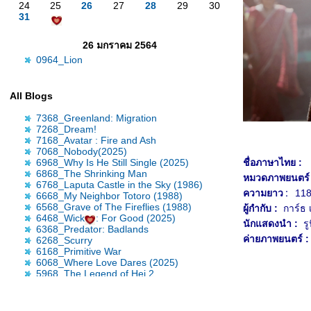
24
25
26
27
28
29
30
31
26 มกราคม 2564
0964_Lion
All Blogs
7368_Greenland: Migration
7268_Dream!
7168_Avatar : Fire and Ash
7068_Nobody(2025)
6968_Why Is He Still Single (2025)
ชื่อภาษาไทย :
6868_The Shrinking Man
หมวดภาพยนตร์ 
6768_Laputa Castle in the Sky (1986)
ความยาว :
118
6668_My Neighbor Totoro (1988)
6568_Grave of The Fireflies (1988)
ผู้กำกับ :
การ์ธ 
6468_Wicked: For Good (2025)
นักแสดงนำ :
รู
6368_Predator: Badlands
ค่ายภาพยนตร์ 
6268_Scurry
6168_Primitive War
6068_Where Love Dares (2025)
5968_The Legend of Hei 2
5868_Time Raiders (2025)
5768_Tron: Ares
5668_Nickel Boys