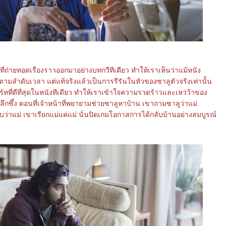
งที่ถ่ายทอดเรื่องราวออกมาอย่างบทกวีทีเดียว ทำให้เราเห็นว่าแม้หนัง
ตามลำดับเวลา แต่แท้จริงแล้วเป็นการรีรันในหัวของซาลูตัวจริงเท่านั้น
าร์ทที่ดีที่สุดในหนังทีเดียว ทำให้เราเข้าใจความรวดร้าวและเหว่ว้าของ
ลึกซึ้ง ตอนที่เจ้าหน้าที่พยายามช่วยซาลูหาบ้าน เขาถามซาลูว่าแม่
บว่าแม่ เขาเรียกแม่แค่แม่ นั่นปิดเกมโอกาสการได้กลับบ้านอย่างสมบูรณ์