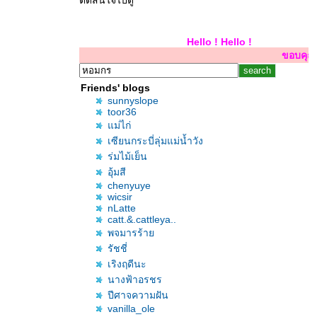
ตัดสินใจไปดู
Hello ! Hello ! Hello !
ขอบคุณสำหรับการเยี่ยมเย
Friends' blogs
sunnyslope
toor36
ม่ไก่
เซียนกระบี่ลุ่มแม่น้ำวัง
ร่มไม้เย็น
อุ้มสี
chenyuye
wicsir
nLatte
catt.&.cattleya..
พจมารร้า
รัชชี่
เริงฤดีนะ
นางฟ้าอรชร
ปีศาจความฝัน
vanilla_ole