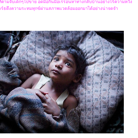
ย์ที่ตามจับเด็กๆไปขาย อดมื้อกินมื้อเร่ร่อนหาทางกลับบ้านอย่างไร้ความหวัง
์ธดึงความระทมทุกข์ผ่านสภาพแวดล้อมออกมาได้อย่างน่าจดจำ