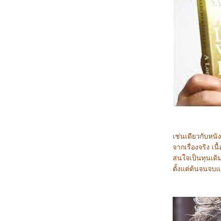
3468_28 Years Later
3368_Lilo & Stitch
3268_Kraken
3168_Fountain of Youth
3068_Mission: Impossible – The Final
Reckoning
2968_The Prisoner of Beauty 2025
2868_ Spellbound
2768_ Marry My Dead Body
2668_Lost in the Stars
2568_ ASH
2468_The Day the Earth Blew Up: A Looney
Tunes Movie
2368_ Dark (ต่อ)
2268_ Dark SS.1
2168_Along for the Ride
2068_Lyle, Lyle, Crocodile
เช่นเดียวกับหนัง
1968_A Minecraft Movie
จากเรื่องจริง เ
1868_The Amateur
1768_Late Night with the Devil
สนใจเป็นทุนเดิม
1668_Presence
ตั้งแต่ต้นจนจบแ
1568_Ne Zha2
1468_Paddington in Peru
1368_Ultraman Arc The Movie: The Clash
of Light and Evil
1268_Sing Sing
1168_EternalBond