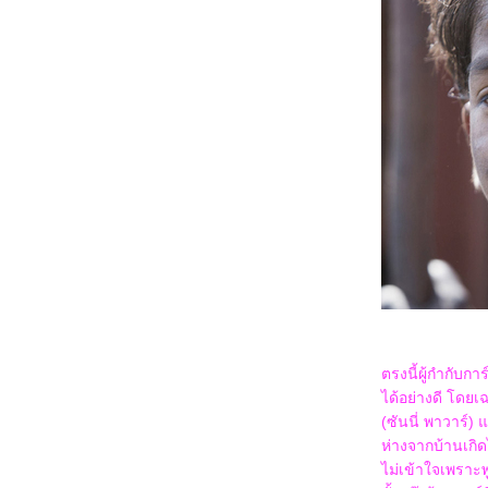
1068_Legends Of The Condor Heroes :
The Gallants
0968_Captain America: Brave New World
0868_Bridget Jones: Mad About the Boy
0768_Heretic
0668_Flow
0568_A Real Pain
0468_Wolf Man
0368_Guardians of the Dafeng
0268_แผลเก่า เดอะมิวสิคัล 2568
0168_Werewolves
7667_ Stranger Things SS.4
7567_ Stranger Things SS. 2-3
7467_Stranger Things Chapter One: The
Vanishing of Will Byers
7367_The Call (2020)
7267_Love, Divided
7167_The Union
7067_Kraven the Hunter
6967_MOANA2
6867_Elevation
6767_The Lord of the Rings: The
ตรงนี้ผู้กำกับ
Fellowship of the Ring
ได้อย่างดี โดยเ
6667_Gladiator2
(ซันนี่ พาวาร์)
6567_A Legend
6467_We Live in Time
ห่างจากบ้านเกิด
6367_Red One
ไม่เข้าใจเพราะ
6267_Humanist Vampire Seeking