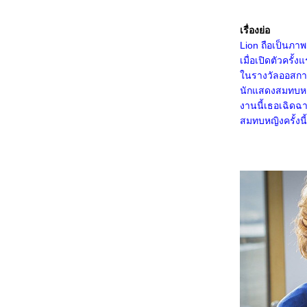
3467_Thelma the Unicorn (2024)
3367_Double World (2020)
3267_Five Nights at Freddy's
เรื่องย่อ
3167_The Guilty(2021)
Lion ถือเป็นภ
3067_Imaginary friends(2024)
2967_The Ministry of Ungentlemanly
เมื่อเปิดตัวคร
Warfare (2024)
นรางวัลออสการ์
2867_MY Boo (2024)
นักแสดงสมทบหญิ
2767_Reversible Reality (2022)
2667_Werewolf By Night (2022)
งานนี้เธอเฉิดฉ
2567_Rebel Moon : Part Two – The
สมทบหญิงครั้งน
Scargiver
2467_The kissing Booth
2367_Ghostbusters: Frozen Empire (2024)
2267_Civil War (2024)
2167_How to Make Millions Before
Grandma Dies(2024)
2067_Godzilla x Kong: The New
Empire(2024)
1967_Land of Legends(2022)
1867_One Week Friends (2022)
1767_Zom 100 Bucket List of Dead (2023)
1667_CODE 8 Part 2
1567_Kung Fu Panda 4 (2024)
1467_Rebel Moon: A Child of Fire
1367_Dune: Part Two
1267_Float
1167_Demon Slayer: to the Hashira