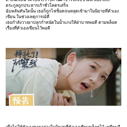
ตระกูลถูกประหารเก้าชั่วโคตรเสร็จ
ฉับพลันทันใดนั้น เธอก็ถูกไฟช็อตจนหลุดเข้ามาในนิยายที่ตัวเอง
เขียน ในช่วงเหตุการณ์ที่
เธอกำลังวางยาปลุกกำหนัดในน้ำแกงให้ฝ่าบาทพอดี ตามพล็อต
เรื่องที่ตัวเองเขียนไว้พอดี
เพื่อไม่ให้ตัวเองตายอย่างในนิยายที่ตัวเองเขียนพล็อตไว้ เหยียนอี