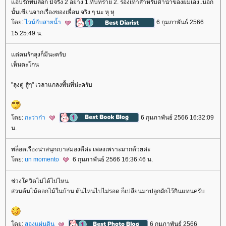
อบรักที่บล๊อก มีจริง 2 อย่าง 1.ทับทราย 2. รองเท้าสำหรับดำน้ำของผมเอง..นอก
นั้นเขียนจากเรื่องของเพื่อน จริง ๆ นะ หุ หุ
ดย:
ไวน์กับสายน้ำ
6 กุมภาพันธ์ 2566
15:25:49 น.
ต่คนรักลุงก็มีนะครับ
เห็นตะโกน
"ลุงตู่ สู้ๆ" เวลาแกลงพื้นที่น่ะครับ
ดย:
กะว่าก๋า
6 กุมภาพันธ์ 2566 16:32:09
น.
พล็อตเรื่องน่าสนุกเบาสมองดีค่ะ เพลงเพราะมากด้วยค่ะ
ดย:
un momento
6 กุมภาพันธ์ 2566 16:36:46 น.
ช่วงโควิดไม่ได้ไปไหน
ส่วนต้นไม้ดอกไม้ในบ้าน ต้นไหนไปไม่รอด ก็เปลียนมาปลูกผักไว้กินแทนครับ
ดย:
สองแผ่นดิน
6 กุมภาพันธ์ 2566