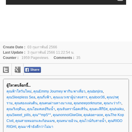
Create Date :
03 กุมภาพันธ์ 2566
Last Update :
3 กุมภาพันธ์ 2566 11:22:54 น.
Counter :
1959 Pageviews.
Comments :
35
ผู้โหวตบล็อกนี้...
คุณฟ้าใสวันใหม่
,
คุณEmmy Journey พากิน พาเที่ยว
,
คุณtanjira
,
คุณSleepless Sea
,
คุณกิ่งฟ้า
,
คุณแมวเซาผู้น่าสงสาร
,
คุณtoor36
,
คุณปรศุ
ราม
,
คุณสองแผ่นดิน
,
คุณคนผ่านทางมาเจอ
,
คุณnewyorknurse
,
คุณกะว่าก๋า
,
คุณเริงฤดีนะ
,
คุณโฮมสเตย์ริมน้ำ
,
คุณจันทราน็อคเทิร์น
,
คุณตะลีกีปัส
,
คุณhaiku
,
คุณSweet_pills
,
คุณ**mp5**
,
คุณnonnoiGiwGiw
,
คุณkae+aoe
,
คุณThe Kop
Civil
,
คุณสายหมอกและก้อนเมฆ
,
คุณทนายอ้วน
,
คุณไวน์กับสายน้ำ
,
คุณRIGO
RIGHI
,
คุณมาช้ายังดีกว่าไม่มา