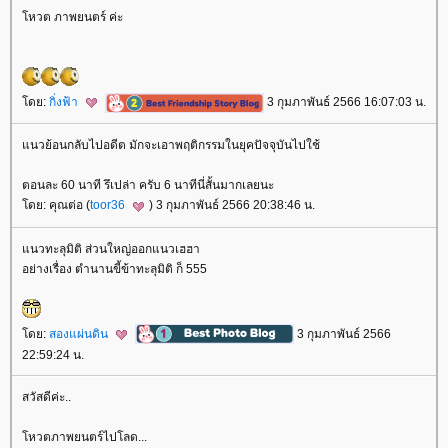
หวต ภาพยนตร์ ค่ะ
ดย:
กิ่งฟ้า
3 กุมภาพันธ์ 2566 16:07:03 น.
นวย้อนกลับไปอดีต มักจะเอาพฤติกรรมในยุคปัจจุบันไปใช้
ตอนละ 60 นาที รึเปล่า ครับ 6 นาทีนี่สั้นมากเลยนะ
ดย: คุณต่อ (
toor36
) 3 กุมภาพันธ์ 2566 20:38:46 น.
นวทะลุมิติ ส่วนใหญ่ออกแนวเฮฮา
อย่างเรื่อง ตำนานขี้ข้าทะลุมิติ ก็ 555
ดย:
สองแผ่นดิน
3 กุมภาพันธ์ 2566
22:59:24 น.
สวัสดีค่ะ..
หวตภาพยนตร์ไปโลด...