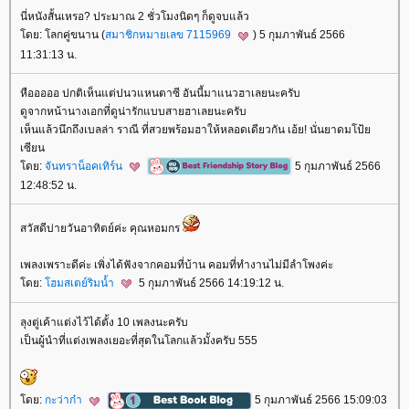
นี่หนังสั้นเหรอ? ประมาณ 2 ชั่วโมงนิดๆ ก็ดูจบแล้ว
ดย: โลกคู่ขนาน (
สมาชิกหมายเลข 7115969
) 5 กุมภาพันธ์ 2566
11:31:13 น.
หือออออ ปกติเห็นแต่ปนวแหนตาซี อันนี้มาแนวฮาเลยนะครับ
ดูจากหน้านางเอกที่ดูน่ารักแบบสายฮาเลยนะครับ
เห็นแล้วนึกถึงเบลล่า ราณี ที่สวยพร้อมฮาให้หลอดเดียวกัน เอ้ย! นั่นยาดมโป้
เซียน
ดย:
จันทราน็อคเทิร์น
5 กุมภาพันธ์ 2566
12:48:52 น.
สวัสดีบ่ายวันอาทิตย์ค่ะ คุณหอมกร
เพลงเพราะดีค่ะ เพิ่งได้ฟังจากคอมที่บ้าน คอมที่ทำงานไม่มีลำโพงค่ะ
ดย:
ฮมสเตย์ริมน้ำ
5 กุมภาพันธ์ 2566 14:19:12 น.
ลุงตู่เค้าแต่งไว้ได้ตั้ง 10 เพลงนะครับ
เป็นผู้นำที่แต่งเพลงเยอะที่สุดในโลกแล้วมั้งครับ 555
ดย:
กะว่าก๋า
5 กุมภาพันธ์ 2566 15:09:03