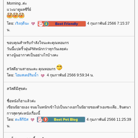
Morning..ค่ะ
วะมาดูผลซีรี่ย์
ดย:
เริงฤดีนะ
4 กุมภาพันธ์ 2566 7:15:37
น.
ขอบคุณสำหรับกำลังใจนะคะคุณหอมกร
วันนี้แปดริ้วฝุ่นPMหนักกว่าทุกวันเลยค่ะ
ทางนู้นอากาศเป็นอย่างไรบ้างคะ
สวัสดียามสายนะคะ คุณหอมกร
ดย:
ฮมสเตย์ริมน้ำ
4 กุมภาพันธ์ 2566 9:59:34 น.
สวัสดีมีสุขค่ะ
ชื่อหนังก็ฮาแล้วค่ะ
เขียนนิยายเอง จนมโนหนักเข้าไปเป็นนางเอกในนิยายของตัวเองซะเล๊ย...จินตนา
การสุดๆค่ะหนังเรื่องนี้
ดย:
ตะลีกีปัส
4 กุมภาพันธ์ 2566 11:25:39
น.