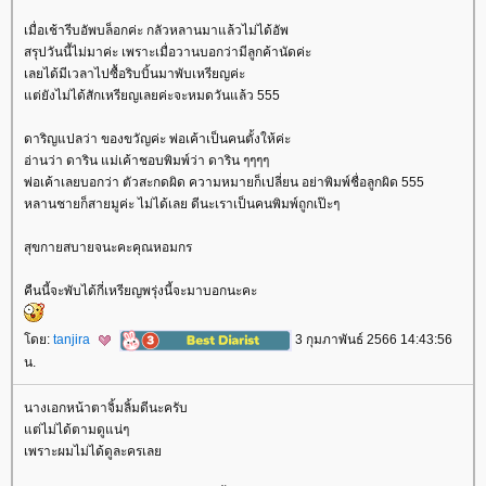
เมื่อเช้ารีบอัพบล็อกค่ะ กลัวหลานมาแล้วไม่ได้อัพ
สรุปวันนี้ไม่มาค่ะ เพราะเมื่อวานบอกว่ามีลูกค้านัดค่ะ
เลยได้มีเวลาไปซื้อริบบิ้นมาพับเหรียญค่ะ
ต่ยังไม่ได้สักเหรียญเลยค่ะจะหมดวันแล้ว 555
ดาริญแปลว่า ของขวัญค่ะ พ่อเค้าเป็นคนตั้งให้ค่ะ
อ่านว่า ดาริน แม่เค้าชอบพิมพ์ว่า ดาริน ๆๆๆๆ
พ่อเค้าเลยบอกว่า ตัวสะกดผิด ความหมายก็เปลี่ยน อย่าพิมพ์ชื่อลูกผิด 555
หลานชายก็สายมูค่ะ ไม่ได้เลย ดีนะเราเป็นคนพิมพ์ถูกเป๊ะๆ
สุขกายสบายจนะคะคุณหอมกร
คืนนี้จะพับได้กี่เหรียญพรุ่งนี้จะมาบอกนะคะ
ดย:
tanjira
3 กุมภาพันธ์ 2566 14:43:56
น.
นางเอกหน้าตาจิ้มลิ้มดีนะครับ
ต่ไม่ได้ตามดูแน่ๆ
เพราะผมไม่ได้ดูละครเล