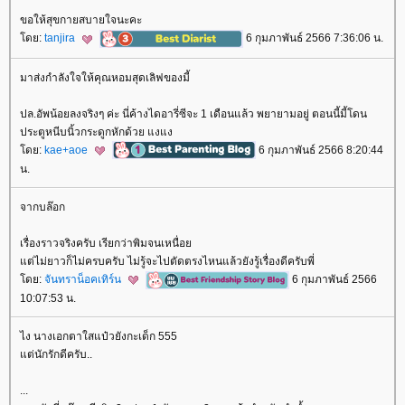
ขอให้สุขกายสบายใจนะคะ
ดย:
tanjira
6 กุมภาพันธ์ 2566 7:36:06 น.
มาส่งกำลังใจให้คุณหอมสุดเลิฟของมี้
ปล.อัพน้อยลงจริงๆ ค่ะ นี่ค้างไดอารี่ซีจะ 1 เดือนแล้ว พยายามอยู่ ตอนนี้มี้โดน
ประตูหนีบนิ้วกระดูกหักด้วย แงแง
ดย:
kae+aoe
6 กุมภาพันธ์ 2566 8:20:44
น.
จากบล๊อก
เรื่องราวจริงครับ เรียกว่าพิมจนเหนื่อ
ต่ไม่ยาวก็ไม่ครบครับ ไม่รู้จะไปตัดตรงไหนแล้วยังรู้เรื่องดีครับพี่
ดย:
จันทราน็อคเทิร์น
6 กุมภาพันธ์ 2566
10:07:53 น.
ไง นางเอกตาใสแป๋วยังกะเด็ก 555
ต่นักรักดีครับ..
...