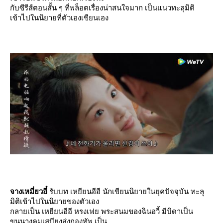
กับซีรีส์ตอนสั้น ๆ ที่พล็อตเรื่องน่าสนใจมาก เป็นแนวทะลุมิติ
เข้าไปในนิยายที่ตัวเองเขียนเอง
จางเหมี่ยวอี๋
รับบท เหยียนอีอี นักเขียนนิยายในยุคปัจจุบัน ทะลุ
มิติเข้าไปในนิยายของตัวเอง
กลายเป็น เหยียนอีอี หรงเฟย พระสนมของฉินอวี้ มีบิดาเป็น
ขุนนางคุมเสบียงส่งกองทัพ เป็น