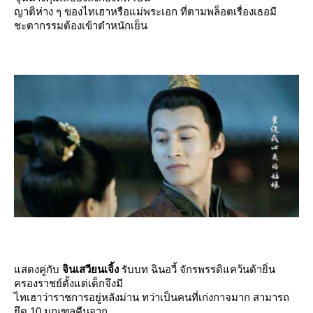
ญาติห่าง ๆ ของไทเฮาหรือแม่พระเอก ที่ตามพล็อตเรื่องเธอมี
ชะตากรรมต้องเข้าตำหนักเย็น
สดงคู่กับ
จินเสวียนเจิ้ง
รับบท ฉินอวี้ จักรพรรดิแคว้นต้ายิ่น
ครองราชย์ตั้งแต่เด็กจึงมี
ไทเฮาว่าราชการอยู่หลังม่าน ทว่าเป็นคนที่เก่งกาจมาก สามารถ
ึด 10 มณฑลคืนจาก