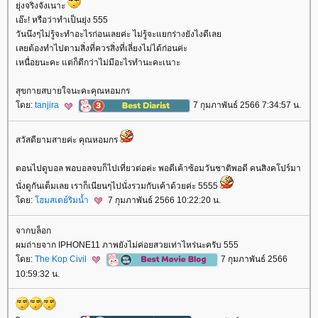
ุ่งจริงจังเนาะ
เอ๊ะ! หรือว่าทำเป็นยุ่ง 555
วันนึงๆไม่รู้จะทำอะไรก่อนเลยค่ะ ไม่รู้จะแยกร่างยังไงดีเล
เลยต้องทำไปตามสิ่งที่ควรสิ่งที่เลี่ยงไม่ได้ก่อนค่ะ
เหนื่อยนะคะ แต่ก็ดีกว่าไม่มีอะไรทำนะคะเนาะ
สุขกายสบายใจนะคะคุณหอมกร
ดย:
tanjira
7 กุมภาพันธ์ 2566 7:34:57 น.
สวัสดียามสายค่ะ คุณหอมกร
ตอนไปดูบอล พอบอลจบก็ไปเที่ยวต่อค่ะ พอดีเค้าซ้อมวันชาติพอดี คนสิงคโปร์มา
นั่งดูกันเต็มเลย เราก็เนียนๆไปนั่งรวมกับเค้าด้วยค่ะ 5555
ดย:
ฮมสเตย์ริมน้ำ
7 กุมภาพันธ์ 2566 10:22:20 น.
จากบล็อก
ผมถ่ายจาก IPHONE11 ภาพยังไม่ค่อยสวยเท่าไหร่นะครับ 555
ดย:
The Kop Civil
7 กุมภาพันธ์ 2566
10:59:32 น.