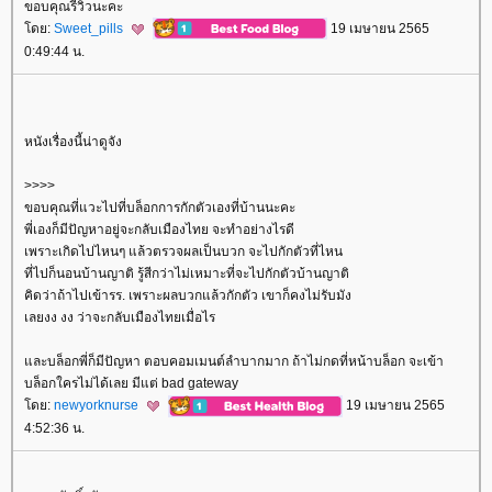
ขอบคุณรีวิวนะคะ
ดย:
Sweet_pills
19 เมษายน 2565
0:49:44 น.
หนังเรื่องนี้น่าดูจัง
>>>>
ขอบคุณที่แวะไปที่บล็อกการกักตัวเองที่บ้านนะคะ
พี่เองก็มีปัญหาอยู่จะกลับเมืองไทย จะทำอย่างไรดี
เพราะเกิดไปไหนๆ แล้วตรวจผลเป็นบวก จะไปกักตัวที่ไหน
ที่ไปก็นอนบ้านญาติ รู้สีกว่าไม่เหมาะที่จะไปกักตัวบ้านญาติ
คิดว่าถ้าไปเข้ารร. เพราะผลบวกแล้วกักตัว เขาก็คงไม่รับมัง
เลยงง งง ว่าจะกลับเมืองไทยเมื่อไร
ละบล็อกพี่ก็มีปัญหา ตอบคอมเมนต์ลำบากมาก ถ้าไม่กดที่หน้าบล็อก จะเข้า
บล็อกใครไม่ได้เลย มีแต่ bad gateway
ดย:
newyorknurse
19 เมษายน 2565
4:52:36 น.