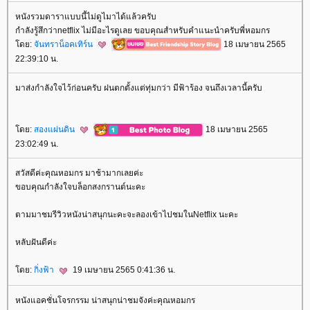
หนังรวมดาราแบบนี้ไม่ดูไมาได้แล้วครับ
กำลังรู้สึกว่าnetflix ไม่มีอะไรดูเลย ขอบคุณสำหรับคำแนะนำครับพี่หอมกร
ดย:
จันทราน็อคเทิร์น
18 เมษายน 2565
22:39:10 น.
มาส่งกำลังใจไว้ก่อนครับ ฝนตกตั้งแต่ทุ่มกว่า มีฟ้าร้อง จนถึงเวลานี้ครับ
ดย:
สองแผ่นดิน
18 เมษายน 2565
23:02:49 น.
สวัสดีค่ะคุณหอมกร มาช้ามากเลยค่ะ
ขอบคุณกำลังใจบล็อกสงกรานต์นะคะ
ตามมาชมรีวิวหนังน่าสนุกนะคะจะลองเข้าไปชมในNetflix นะคะ
หลับฝันดีค่ะ
ดย:
กิ่งฟ้า
19 เมษายน 2565 0:41:36 น.
หนังแอคชั่นโจรกรรม น่าสนุกน่าชมจังค่ะคุณหอมกร