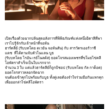
เปิดเรื่องด้วยฉากปล้นสุดอลังการที่พิพิธภัณฑ์แห่งหนึ่งอิตาลีที่พา
เราไปรู้จักกับเจ้าหน้าที่จอห์น
ฮาร์ตลีย์ (รับบทโดย ดเวย์น จอห์นสัน) กับ สารวัตรเออร์วาชี
ดช ที่ได้ตามจับตัวโนแลน บูธ
(รับบทโดย ไรอัน เรย์โนลด์ส) ยอดโจรสมองเพชรที่ขโมยไข่คลี
อพัตราสำเร็จเป็นใบแรกจาก
จำนวน 3 ใบ แต่แล้วฮาร์ตลีย์ก็ถูกบิชอป (รับบทโดย กัล กาด็อต)
อดโจรสาวหลอกจัดฉาก
จนต้องเข้าคุกไปพร้อมกับบูธ ทั้งคู่เลยต้องจำใจร่วมมือกันแหกคุก
เพื่อออกล่าไข่คลีโอพัตรา