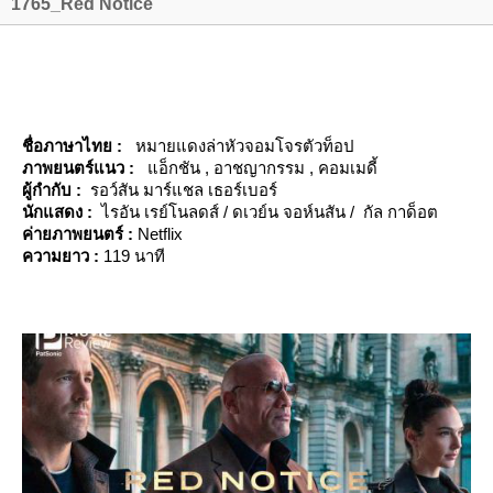
1765_Red Notice
ชื่อภาษาไทย :
หมายแดงล่าหัวจอมโจรตัวท็อป
ภาพยนตร์แนว :
อ็กชัน , อาชญากรรม , คอมเมดี้
ผู้กำกับ :
รอว์สัน มาร์แชล เธอร์เบอร์
นักแสดง :
ไรอัน เรย์โนลดส์ / ดเวย์น จอห์นสัน / กัล กาด็อต
ค่ายภาพยนตร์ :
Netflix
ความยาว :
119 นาที