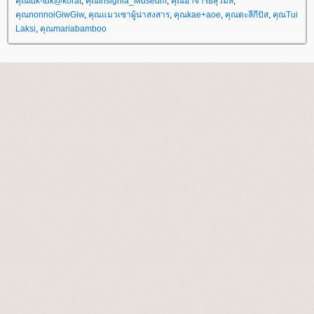
คุณtuk-tuk@korat
,
คุณInsignia_Museum
,
คุณอาจารย์สุวิมล
,
คุณnonnoiGiwGiw
,
คุณแมวเซาผู้น่าสงสาร
,
คุณkae+aoe
,
คุณตะลีกีปัส
,
คุณTui
Laksi
,
คุณmariabamboo