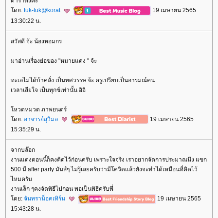
ดาราดังค่ะ
ดย:
tuk-tuk@korat
19 เมษายน 2565
13:30:22 น.
สวัสดี จ้ะ น้องหอมกร
มาอ่านเรื่องย่อของ "หมายแดง " จ้ะ
ทะเลไม่ได้บ้าคลั่ง เป็นทศวรรษ จ้ะ ครูเปรียบเป็นอารมณ์คน
เวลาเสียใจ เป็นทุกข์เท่านั้น อิอิ
หวดหมวด ภาพยนตร์
ดย:
อาจารย์สุวิมล
19 เมษายน 2565
15:35:29 น.
จากบล๊อก
งานแต่งตอนนี้ก็คงคิดไว้ก่อนครับ เพราะใจจริง เราอยากจัดการประมาณนึง แขก
500 มี after party มันส์ๆ ไม่รู้เลยครับว่ามีโควิดแล้วยังจะทำได้เหมือนที่คิดไว้
ไหมครับ
งานเล็ก ๆคงจัดพิธีไปก่อน พอเป็นพิธีครับพี่
ดย:
จันทราน็อคเทิร์น
19 เมษายน 2565
15:43:28 น.