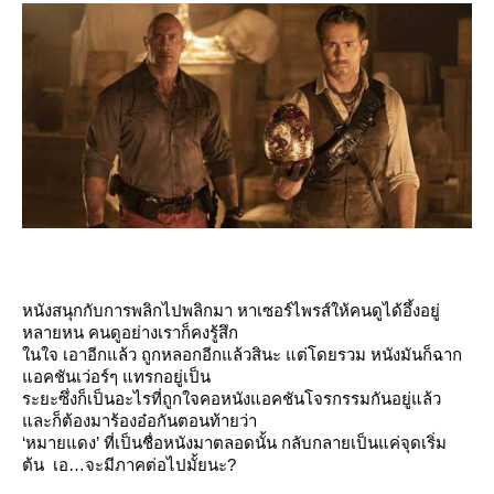
หนังสนุกกับการพลิกไปพลิกมา หาเซอร์ไพรส์ให้คนดูได้อึ้งอยู่
หลายหน คนดูอย่างเราก็คงรู้สึก
นใจ เอาอีกแล้ว ถูกหลอกอีกแล้วสินะ แต่โดยรวม หนังมันก็ฉาก
อคชันเว่อร์ๆ แทรกอยู่เป็น
ระยะซึ่งก็เป็นอะไรที่ถูกใจคอหนังแอคชันโจรกรรมกันอยู่แล้ว
ละก็ต้องมาร้องอ๋อกันตอนท้ายว่า
‘หมายแดง’ ที่เป็นชื่อหนังมาตลอดนั้น กลับกลายเป็นแค่จุดเริ่ม
ต้น เอ…​จะมีภาคต่อไปมั้ยนะ?