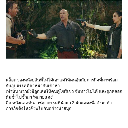
พล็อตของหนังปล้นที่ไม่ได้เอาแต่ให้คนลุ้นกับภารกิจที่มาพร้อม
กับอุปสรรคที่ดาหน้ากันเข้าหา
เท่านั้น หากยังมีลูกเล่นให้คนดูไขว้เขว จับทางไม่ได้ และถูกหลอก
ต้มซ้ำไปซ้ำมา ‘หมายแดง’
คือ หนังแอคชันอาชญากรรมที่นำพา 3 นักแสดงชื่อดังมาทำ
ภารกิจชิงไหวชิงพริบกันอย่างน่าสนุก