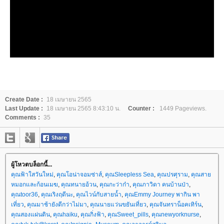
Create Date :
18 เมษายน 2565
Last Update :
18 เมษายน 2565 8:43:10 น.
Counter :
1449 Pageviews.
Comments :
35
ผู้โหวตบล็อกนี้...
คุณฟ้าใสวันใหม่
,
คุณโอน่าจอมซ่าส์
,
คุณSleepless Sea
,
คุณปรศุราม
,
คุณสา
หมอกและก้อนเมฆ
,
คุณทนายอ้วน
,
คุณกะว่าก๋า
,
คุณภาวิดา คนบ้านป่า
,
คุณtoor36
,
คุณเริงฤดีนะ
,
คุณไวน์กับสายน้ำ
,
คุณEmmy Journey พากิน พา
เที่ยว
,
คุณมาช้ายังดีกว่าไม่มา
,
คุณนายแว่นขยันเที่ยว
,
คุณจันทราน็อคเทิร์น
,
คุณสองแผ่นดิน
,
คุณhaiku
,
คุณกิ่งฟ้า
,
คุณSweet_pills
,
คุณnewyorknurse
,