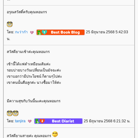
อรุณสวัสดิ์ครับคุณหอมกร
ดย:
กะว่าก๋า
25 มิถุนายน 2568 5:42:03
น.
สวัสดียามเช้าค่ะคุณหอมกร
เช้านี้ได้แฟดำเหมือนเดิมค่ะ
รอบบ่ายบางวันเปลี่ยนเป็นมัจฉะค่ะ
เขาบอกว่ามีประโยชน์ ก็ตามๆไปค่ะ
เขาคนนั้นคือลูกค่ะ นางซื้อมาให้ค่ะ
มีความสุขกับวันนี้นะคะคุณหอมกร
ดย:
tanjira
25 มิถุนายน 2568 6:21:32 น.
สวัสดียามสายค่ะ คุณหอมกร