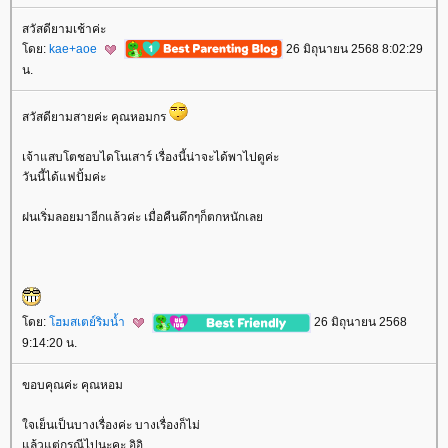
สวัสดียามเช้าค่ะ
ดย:
kae+aoe
26 มิถุนายน 2568 8:02:29
น.
สวัสดียามสายค่ะ คุณหอมกร
เจ้าแสบโตชอบไดโนเสาร์ เรื่องนี้น่าจะได้พาไปดูค่ะ
วันนี้ได้แฟปั้มค่ะ
ฝนเริ่มลอยมาอีกแล้วค่ะ เมื่อคืนดึกๆก็ตกหนักเล
ดย:
ฮมสเตย์ริมน้ำ
26 มิถุนายน 2568
9:14:20 น.
ขอบคุณค่ะ คุณหอม
จเย็นเป็นบางเรื่องค่ะ บางเรื่องก็ไม่
ล้วแต่กรณีไปนะคะ อิอิ