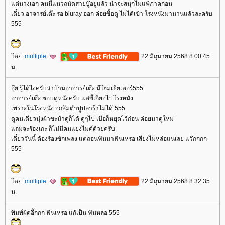
ต่นางเอก คนนี้แนวถนัดสายบู๊อยู่แล้ว น่าจะสนุกไม่แพ้ภาคก่อน
เดี๋ยว อาจารย์เต๊ะ รอ bluray ออก ค่อยซื้อดู ไม่ได้เข้า โรงหนังมานานแล้วละครับ
555
ดย:
multiple
22 มิถุนายน 2568 8:00:45
น.
อุ๊ย รู้ได้ไงครับว่าบ้านอาจารย์เต๊ะ มีโฮมเธียเตอร์555
อาจารย์เต๊ะ ชอบดูหนังครับ แต่ขี้เกียจไปโรงหนัง
เพราะในโรงหนัง จกส้มตำปูปลาร้าไม่ได้ 555
ดูคนเดียวนุ่งผ้าขะม้าดูก็ได้ ดูๆไป เบื่อก็หยุดไว้ก่อน ค่อยมาดูใหม่
ถมจะร้องเกะ ก็ไม่มีคนแย่งไมค์ด้วยครับ
เดี๋ยววันนี้ ต้องร้องซักเพลง แต่ถอนฟันมาฟันเหรอ เสียงไม่หล่อแน่เลย แว๊กกกก
555
ดย:
multiple
22 มิถุนายน 2568 8:32:35
น.
พิมพ์ผิดอี้กกก ฟันเหรอ แก้เป็น ฟันหลอ 555