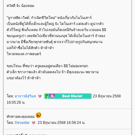
สวัสดี จ้ะ น้องหอม
"จูราสสิค เวิลด์: กำเนิดฃีวิตใหม่" หนังเกี่ยวกับไนโนเสาร์
เป็นหนังที่ดูได้ทั้งเด็กและผู้ใหญ่ จ้ะ ไดโนเสาร์ แต่ละตัว ดูน่ากลัว
ตัวก็ใหญ่ ฟันก็แหลม ถ้าไปเจอมันก็คงหนีกันจ้าละหวั่น แน่นอน อิอิ
ชมนุมครูเก่า เคยจัดไปเที่ยวที่สวนนงนุช ได้เห็นไดโนเสาร์ จำลอง
มากมาย มีชื่อเรียกทุกสายพันธ์ุ พวกเราก็ไปถ่ายรูปกันสนุกสนาน
ต่ก็จำชื่อไม่ได้สักตัว ห้าห้าห้า
หวดหมงด ภาพยนตร์
ขอบใจนะ ที่ชมว่า ครูผอมอยู่คนเดียว อิอิ ไม่ผอมหรอก
ตัวเล็ก ชราภาพแล้ว ตัวมันหดลงไป จ้า มีพุงเยอะนะ พยายาม
ขม่วท้องไว้ ห้าห้าห้า
ดย:
อาจารย์สุวิมล
23 มิถุนายน 2568
16:05:26 น.
ทักทายคะคุณหอม
ดย:
Devastar
23 มิถุนายน 2568 16:58:24 น.