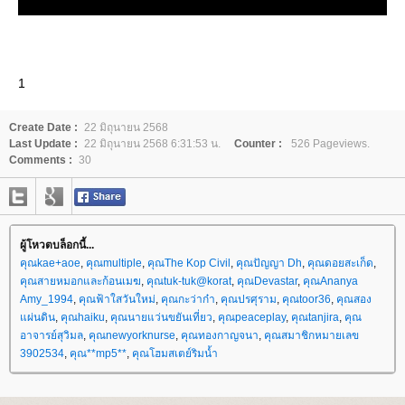
1
Create Date :
22 มิถุนายน 2568
Last Update :
22 มิถุนายน 2568 6:31:53 น.
Counter :
526 Pageviews.
Comments :
30
ผู้โหวตบล็อกนี้...
คุณkae+aoe
,
คุณmultiple
,
คุณThe Kop Civil
,
คุณปัญญา Dh
,
คุณดอยสะเก็ด
,
คุณสายหมอกและก้อนเมฆ
,
คุณtuk-tuk@korat
,
คุณDevastar
,
คุณAnanya
Amy_1994
,
คุณฟ้าใสวันใหม่
,
คุณกะว่าก๋า
,
คุณปรศุราม
,
คุณtoor36
,
คุณสอง
ผ่นดิน
,
คุณhaiku
,
คุณนายแว่นขยันเที่ยว
,
คุณpeaceplay
,
คุณtanjira
,
คุณ
อาจารย์สุวิมล
,
คุณnewyorknurse
,
คุณทองกาญจนา
,
คุณสมาชิกหมายเลข
3902534
,
คุณ**mp5**
,
คุณโฮมสเตย์ริมน้ำ