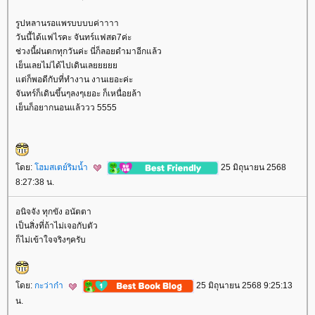
รูปหลานรอแพรบบบบค่าาาา
วันนี้ได้แฟไรคะ จันทร์แฟสด7ค่ะ
ช่วงนี้ฝนตกทุกวันค่ะ นี่ก็ลอยดำมาอีกแล้ว
เย็นเลยไม่ได้ไปเดินเล
ต่ก็พอดีกับที่ทำงาน งานเยอะค่ะ
จันทร์ก็เดินขึ้นๆลงๆเยอะ ก็เหนื่อยล้า
เย็นก็อยากนอนแล้ววว 5555
ดย:
ฮมสเตย์ริมน้ำ
25 มิถุนายน 2568
8:27:38 น.
อนิจจัง ทุกขัง อนัตตา
เป็นสิ่งที่ถ้าไม่เจอกับตัว
ก็ไม่เข้าใจจริงๆครับ
ดย:
กะว่าก๋า
25 มิถุนายน 2568 9:25:13
น.