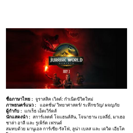
ชื่อภาษาไทย :
จูราสสิค เวิลด์: กำเนิดฃีวิตใหม่
ภาพยนตร์แนว :
อคชั่น/ วิทยาศาสตร์/ ระทึกขวัญ/ ผจญภั
ผู้กำกับ :
กเร็ธ เอ็ดเวิร์ดส์
นักแสดงนำ :
สการ์เลตต์ โจแฮนส์สัน, โจนาธาน เบลลี่ย์, มาเฮอ
ชาล่า อาลี และ รูเพิร์ต เฟรนด์
สมทบด้วย มานูเอล การ์เซีย-รัลโฟ่, ลูน่า เบลส และ เดวิด เอียโค