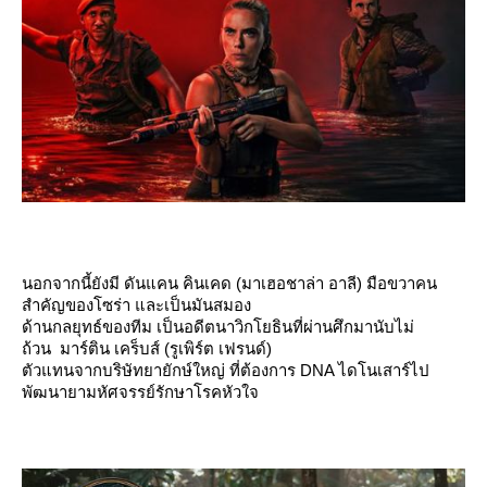
นอกจากนี้ยังมี ดันแคน คินเคด
(มาเฮอชาล่า อาลี) มือขวาคน
สำคัญของโซร่า และเป็นมันสมอง
ด้านกลยุทธ์ของทีม เป็นอดีตนาวิกโยธินที่ผ่านศึกมานับไม่
ถ้วน มาร์ติน เคร็บส์ (รูเพิร์ต เฟรนด์)
ตัวแทนจากบริษัทยายักษ์ใหญ่ ที่ต้องการ DNA ไดโนเสาร์ไป
พัฒนายามหัศจรรย์รักษาโรคหัวใจ