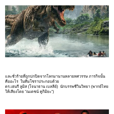
ละชั่วร้ายที่ถูกปกปิดจากโลกมานานหลายทศวรรษ ภารกิจนั้น
คืออะไร ในทีมโซราประกอบด้ว
ดร.เฮนรี ลูมิส (โจนาธาน เบลลีย์) นักบรรพชีวินวิทยา (พากย์ไท
ห้่เสียงโดย "ณเดชน์ คูกิมิยะ")