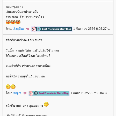
ชอบๆๆเลยค่ะ
เป็นแฟนนินจาผ้าคาดส้ม..
ราฟาเอล..ตัวป่วนซนกว่าใคร
ดย:
เริงฤดีนะ
1 กันยายน 2566 6:05:27 น.
สวัสดียามเช้าค่ะคุณหอมกร
วันนี้มาสายค่ะ ได้กาแฟไปแล้วใช่ไหมคะ
ได้ผลตรวจเลือดรึยังคะ โอเคไหม?
ฝนพรำทั้คืน เช้ามาเลยอากาศดีค่ะ
ขอให้มีความสุขในวันสุขนะคะ
ดย:
tanjira
1 กันยายน 2566 7:30:04 น.
สวัสดียามสายค่ะ คุณหอมกร
เช้านี้จันทร์ได้แฟสดรร.หลานค่ะ