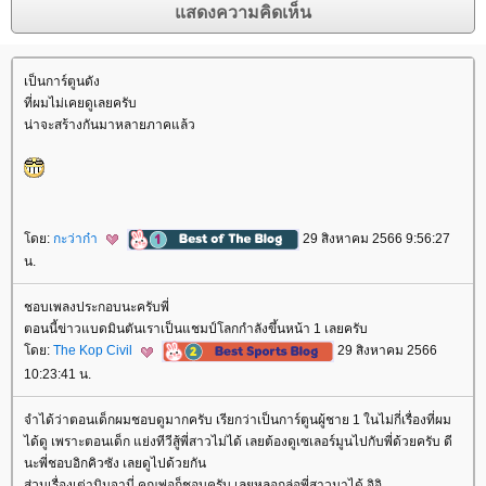
เป็นการ์ตูนดัง
ที่ผมไม่เคยดูเลยครับ
น่าจะสร้างกันมาหลายภาคแล้ว
ดย:
กะว่าก๋า
29 สิงหาคม 2566 9:56:27
น.
ชอบเพลงประกอบนะครับพี่
ตอนนี้ข่าวแบดมินตันเราเป็นแชมป์โลกกำลังขึ้นหน้า 1 เลยครับ
ดย:
The Kop Civil
29 สิงหาคม 2566
10:23:41 น.
จำได้ว่าตอนเด็กผมชอบดูมากครับ เรียกว่าเป็นการ์ตูนผู้ชาย 1 ในไม่กี่เรื่องที่ผม
ได้ดู เพราะตอนเด็ก แย่งทีวีสู้พี่สาวไม่ได้ เลยต้องดูเซเลอร์มูนไปกับพี่ด้วยครับ ดี
นะพี่ชอบอิกคิวซัง เลยดูไปด้วยกัน
ส่วนเรื่องเต่านินจานี่ คุณพ่อก็ชอบครับ เลยหลอกล่อพี่สาวมาได้ อิอิ