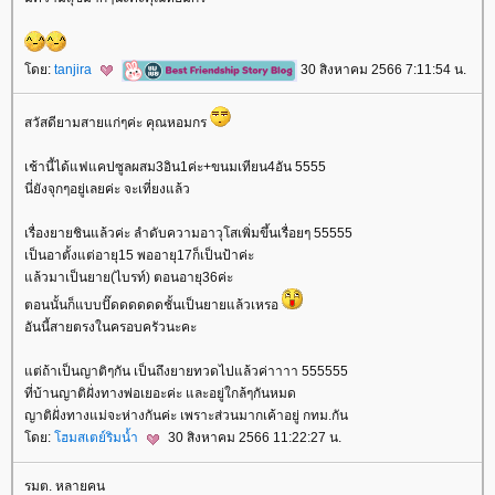
ดย:
tanjira
30 สิงหาคม 2566 7:11:54 น.
สวัสดียามสายแก่ๆค่ะ คุณหอมกร
เช้านี้ได้แฟแคปซูลผสม3อิน1ค่ะ+ขนมเทียน4อัน 5555
นี่ยังจุกๆอยู่เลยค่ะ จะเที่ยงแล้ว
เรื่องยายชินแล้วค่ะ ลำดับความอาวุโสเพิ่มขึ้นเรื่อยๆ 55555
เป็นอาตั้งแต่อายุ15 พออายุ17ก็เป็นป้าค่ะ
ล้วมาเป็นยาย(ไบรท์) ตอนอายุ36ค่ะ
ตอนนั้นก็แบบปั๊ดดดดดดชั้นเป็นยายแล้วเหรอ
อันนี้สายตรงในครอบครัวนะคะ
ต่ถ้าเป็นญาติๆกัน เป็นถึงยายทวดไปแล้วค่าาาา 555555
ที่บ้านญาติฝั่งทางพ่อเยอะค่ะ และอยู่ใกล้ๆกันหมด
ญาติฝั่งทางแม่จะห่างกันค่ะ เพราะส่วนมากเค้าอยู่ กทม.กัน
ดย:
ฮมสเตย์ริมน้ำ
30 สิงหาคม 2566 11:22:27 น.
รมต. หลายคน