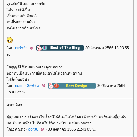
คุณสมบัติไม่ผ่านเลยครับ
ไม่น่าจะให้เป็น
เป็นความอัปลักษณ์
คนที่รอทำงานด้ว
คงไม่อยากทำเท่าไหร่
ดย:
กะว่าก๋า
30 สิงหาคม 2566 13:03:55
น.
ช่ๆๆๆ อีไส้นั่นขมมากเลยคุณหอมกร
พอๆ กับเม็ดแปะก้วยก็ต้องเอาไส้ในออกเหมือนกัน
ไม่งั้นก็ขมปี๋อ่า
ดย:
nonnoiGiwGiw
30 สิงหาคม 2566
15:01:35 น.
จากบล็อก
ญี่ปุ่นผมว่าเขาจัดการในเรื่องนี้ได้ดีนะ ไม่ได้ยัดแต่พิซซ่าญี่ปุ่นหรือเน้นญี่ปุ่นจ๋า
ต่เป็นแบบทั่วๆ ไปที่คนใช้ชีวิต จะเป็นแนวนั้นมากกว่า
ดย: คุณต่อ (
toor36
) 30 สิงหาคม 2566 21:43:05 น.