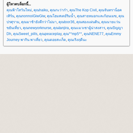
ผู้โหวตบล็อกนี้...
คุณฟ้าใสวันใหม่
,
คุณhaiku
,
คุณกะว่าก๋า
,
คุณThe Kop Civil
,
คุณจันทราน็อค
เทิร์น
,
คุณnonnoiGiwGiw
,
คุณโฮมสเตย์ริมน้ำ
,
คุณสายหมอกและก้อนเมฆ
,
คุณ
ปรศุราม
,
คุณมาช้ายังดีกว่าไม่มา
,
คุณtoor36
,
คุณสองแผ่นดิน
,
คุณนายแว่น
ขยันเที่ยว
,
คุณnewyorknurse
,
คุณtanjira
,
คุณแมวเซาผู้น่าสงสาร
,
คุณปัญญา
Dh
,
คุณSweet_pills
,
คุณpeaceplay
,
คุณ**mp5**
,
คุณNENE77
,
คุณEmmy
Journey พากิน พาเที่ยว
,
คุณดอยสะเก็ด
,
คุณเริงฤดีนะ