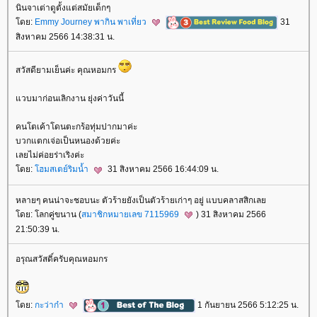
นินจาเต่าดูตั้งแต่สมัยเด็กๆ
ดย:
Emmy Journey พากิน พาเที่ยว
31
สิงหาคม 2566 14:38:31 น.
สวัสดียามเย็นค่ะ คุณหอมกร
วบมาก่อนเลิกงาน ยุ่งค่าวันนี้
คนโตเค้าโดนตะกร้อทุ่มปากมาค่ะ
บวกแตกเจ่อเป็นหนองด้วยค่ะ
เลยไม่ค่อยร่าเริงค่ะ
ดย:
ฮมสเตย์ริมน้ำ
31 สิงหาคม 2566 16:44:09 น.
หลายๆ คนน่าจะชอบนะ ตัวร้ายยังเป็นตัวร้ายเก่าๆ อยู่ แบบคลาสสิกเล
ดย: โลกคู่ขนาน (
สมาชิกหมายเลข 7115969
) 31 สิงหาคม 2566
21:50:39 น.
อรุณสวัสดิ์ครับคุณหอมกร
ดย:
กะว่าก๋า
1 กันยายน 2566 5:12:25 น.