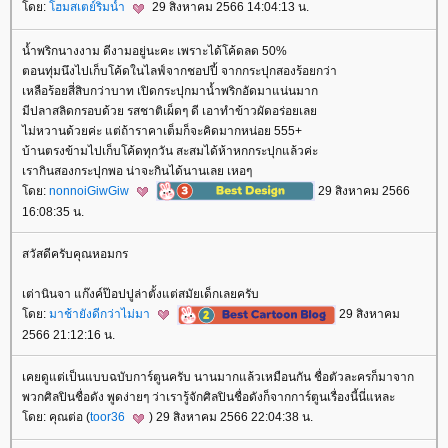
ดย:
ฮมสเตย์ริมน้ำ
29 สิงหาคม 2566 14:04:13 น.
น้ำพริกนางงาม ดีงามอยู่นะคะ เพราะได้โค้ดลด 50%
ตอนทุ่มนึงไปเก็บโค้ดในไลฟ์จากชอปปี้ จากกระปุกสองร้อยกว่า
เหลือร้อยสี่สิบกว่าบาท เปิดกระปุกมาน้ำพริกอัดมาแน่นมาก
มีปลาสลิดกรอบด้วย รสชาติเผ็ดๆ ดี เอาทำข้าวผัดอร่อยเล
ไม่หวานด้วยค่ะ แต่ถ้าราคาเต็มก็จะคิดมากหน่อย 555+
บ้านตรงข้ามไปเก็บโค้ดทุกวัน สะสมได้ห้าหกกระปุกแล้วค่ะ
เรากินสองกระปุกพอ น่าจะกินได้นานเลย เหอๆ
ดย:
nonnoiGiwGiw
29 สิงหาคม 2566
16:08:35 น.
สวัสดีครับคุณหอมกร
เต่านินจา แก๊งค์ป๊อปปูล่าตั้งแต่สมัยเด็กเลยครับ
ดย:
มาช้ายังดีกว่าไม่มา
29 สิงหาคม
2566 21:12:16 น.
เคยดูแต่เป็นแบบฉบับการ์ตูนครับ นานมากแล้วเหมือนกัน ชื่อตัวละครก็มาจาก
พวกศิลปินชื่อดัง พูดง่ายๆ ว่าเรารู้จักศิลปินชื่อดังก็จากการ์ตูนเรื่องนี้นี่แหละ
ดย: คุณต่อ (
toor36
) 29 สิงหาคม 2566 22:04:38 น.