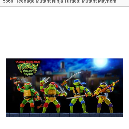
5566_Teenage Mutant Ninja Turtles: Mutant Mayhem