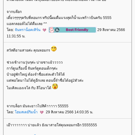
จากบล๊อก
เดี๋ยวๆๆๆๆครับพี่หอมกร ทริปนี้ผมดื่มแรงสุดก็น้ำมะพร้าวปั่นครับ 5555
อลกลฮอล์ไม่ได้ดื่มเลย ^^
ดย:
จันทราน็อคเทิร์น
29 สิงหาคม 2566
11:31:55 น.
สวัสดียามสายค่ะ คุณหอมกร
ช่วงเช้างานวุ่นๆค่ะ บ่ายซาแย้ววววว
การ์ตูนเรื่องนี้ จันทร์ดูตอนเด็กๆค่ะ
บ้าอยู่พักใหญ่ ต้องจำชื่อแต่ละตัวให้ได้
ต่พอโตมาไม่ได้ดูอีกเลย ตอนนี้จำชื่อได้อยู่2ตัวค่ะ
ไมเคิลแองเจโล่ กับ ลีโอนาโด้
จากบล็อก มันจะยาวไปสิค้าาาาา 55555
ดย:
ฮมสเตย์ริมน้ำ
29 สิงหาคม 2566 14:03:35 น.
เอ๊าาาาาาาา บ่ายแล้ว ยังมาสายใส่คุณหอมกรอีก 5555555