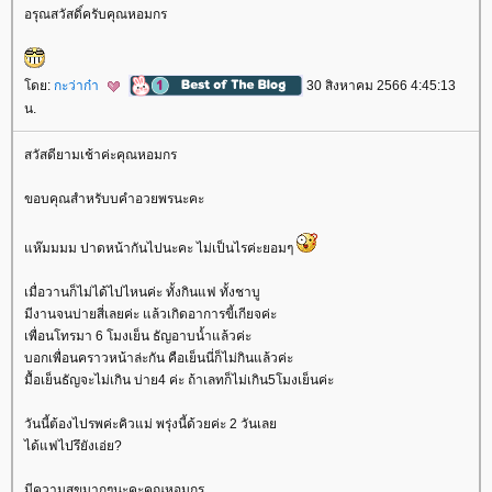
อรุณสวัสดิ์ครับคุณหอมกร
ดย:
กะว่าก๋า
30 สิงหาคม 2566 4:45:13
น.
สวัสดียามเช้าค่ะคุณหอมกร
ขอบคุณสำหรับบคำอวยพรนะคะ
ห๊มมมม ปาดหน้ากันไปนะคะ ไม่เป็นไรค่ะยอมๆ
เมื่อวานก็ไม่ได้ไปไหนค่ะ ทั้งกินแฟ ทั้งชาบู
มีงานจนบ่ายสี่เลยค่ะ แล้วเกิดอาการขี้เกียจค่ะ
เพื่อนโทรมา 6 โมงเย็น ธัญอาบน้ำแล้วค่ะ
บอกเพื่อนคราวหน้าล่ะกัน คือเย็นนี่ก็ไม่กินแล้วค่ะ
มื้อเย็นธัญจะไม่เกิน บ่าย4 ค่ะ ถ้าเลทก็ไม่เกิน5โมงเย็นค่ะ
วันนี้ต้องไปรพค่ะคิวแม่ พรุ่งนี้ด้วยค่ะ 2 วันเล
ได้แฟไปรึยังเอ่ย?
มีความสุขมากๆนะคะคุณหอมกร