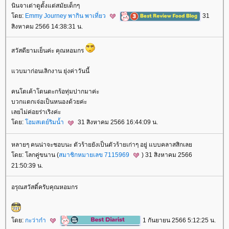
นินจาเต่าดูตั้งแต่สมัยเด็กๆ
ดย:
Emmy Journey พากิน พาเที่ยว
31
สิงหาคม 2566 14:38:31 น.
สวัสดียามเย็นค่ะ คุณหอมกร
วบมาก่อนเลิกงาน ยุ่งค่าวันนี้
คนโตเค้าโดนตะกร้อทุ่มปากมาค่ะ
บวกแตกเจ่อเป็นหนองด้วยค่ะ
เลยไม่ค่อยร่าเริงค่ะ
ดย:
ฮมสเตย์ริมน้ำ
31 สิงหาคม 2566 16:44:09 น.
หลายๆ คนน่าจะชอบนะ ตัวร้ายยังเป็นตัวร้ายเก่าๆ อยู่ แบบคลาสสิกเล
ดย: โลกคู่ขนาน (
สมาชิกหมายเลข 7115969
) 31 สิงหาคม 2566
21:50:39 น.
อรุณสวัสดิ์ครับคุณหอมกร
ดย:
กะว่าก๋า
1 กันยายน 2566 5:12:25 น.