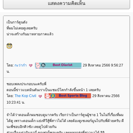
เป็นการ์ตูนดัง
ที่ผมไม่เคยดูเลยครับ
น่าจะสร้างกันมาหลายภาคแล้ว
ดย:
กะว่าก๋า
29 สิงหาคม 2566 9:56:27
น.
ชอบเพลงประกอบนะครับพี่
ตอนนี้ข่าวแบดมินตันเราเป็นแชมป์โลกกำลังขึ้นหน้า 1 เลยครับ
ดย:
The Kop Civil
29 สิงหาคม 2566
10:23:41 น.
จำได้ว่าตอนเด็กผมชอบดูมากครับ เรียกว่าเป็นการ์ตูนผู้ชาย 1 ในไม่กี่เรื่องที่ผม
ได้ดู เพราะตอนเด็ก แย่งทีวีสู้พี่สาวไม่ได้ เลยต้องดูเซเลอร์มูนไปกับพี่ด้วยครับ ดี
นะพี่ชอบอิกคิวซัง เลยดูไปด้วยกัน
ส่วนเรื่องเต่านินจานี่ คุณพ่อก็ชอบครับ เลยหลอกล่อพี่สาวมาได้ อิอิ