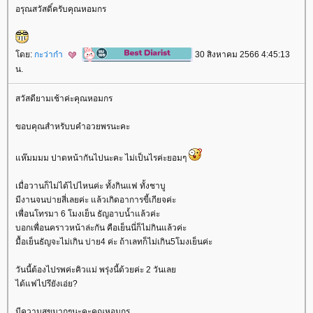
อรุณสวัสดิ์ครับคุณหอมกร
ดย:
กะว่าก๋า
30 สิงหาคม 2566 4:45:13
น.
สวัสดียามเช้าค่ะคุณหอมกร
ขอบคุณสำหรับบคำอวยพรนะคะ
ห๊มมมม ปาดหน้ากันไปนะคะ ไม่เป็นไรค่ะยอมๆ
เมื่อวานก็ไม่ได้ไปไหนค่ะ ทั้งกินแฟ ทั้งชาบู
มีงานจนบ่ายสี่เลยค่ะ แล้วเกิดอาการขี้เกียจค่ะ
เพื่อนโทรมา 6 โมงเย็น ธัญอาบน้ำแล้วค่ะ
บอกเพื่อนคราวหน้าล่ะกัน คือเย็นนี่ก็ไม่กินแล้วค่ะ
มื้อเย็นธัญจะไม่เกิน บ่าย4 ค่ะ ถ้าเลทก็ไม่เกิน5โมงเย็นค่ะ
วันนี้ต้องไปรพค่ะคิวแม่ พรุ่งนี้ด้วยค่ะ 2 วันเล
ได้แฟไปรึยังเอ่ย?
มีความสุขมากๆนะคะคุณหอมกร