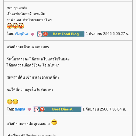
ชอบๆๆเลยค่ะ
เป็นแฟนนินจาผ้าคาดส้ม..
ราฟาเอล..ตัวป่วนซนกว่าใคร
ดย:
เริงฤดีนะ
1 กันยายน 2566 6:05:27 น.
สวัสดียามเช้าค่ะคุณหอมกร
วันนี้มาสายค่ะ ได้กาแฟไปแล้วใช่ไหมคะ
ได้ผลตรวจเลือดรึยังคะ โอเคไหม?
ฝนพรำทั้คืน เช้ามาเลยอากาศดีค่ะ
ขอให้มีความสุขในวันสุขนะคะ
ดย:
tanjira
1 กันยายน 2566 7:30:04 น.
สวัสดียามสายค่ะ คุณหอมกร
เช้านี้จันทร์ได้แฟสดรร.หลานค่ะ