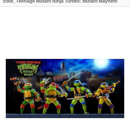
5566_Teenage Mutant Ninja Turtles: Mutant Mayhem