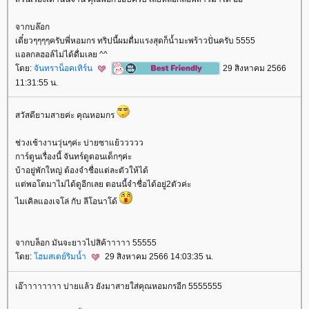
จากบล๊อก
เดี๋ยวๆๆๆๆครับพี่หอมกร ทริปนี้ผมดื่มแรงสุดก็น้ำมะพร้าวปั่นครับ 5555
อลกลฮอล์ไม่ได้ดื่มเลย ^^
ดย:
จันทราน็อคเทิร์น
29 สิงหาคม 2566
11:31:55 น.
สวัสดียามสายค่ะ คุณหอมกร
ช่วงเช้างานวุ่นๆค่ะ บ่ายซาแย้ววววว
การ์ตูนเรื่องนี้ จันทร์ดูตอนเด็กๆค่ะ
บ้าอยู่พักใหญ่ ต้องจำชื่อแต่ละตัวให้ได้
ต่พอโตมาไม่ได้ดูอีกเลย ตอนนี้จำชื่อได้อยู่2ตัวค่ะ
ไมเคิลแองเจโล่ กับ ลีโอนาโด้
จากบล็อก มันจะยาวไปสิค้าาาาา 55555
ดย:
ฮมสเตย์ริมน้ำ
29 สิงหาคม 2566 14:03:35 น.
เอ๊าาาาาาาา บ่ายแล้ว ยังมาสายใส่คุณหอมกรอีก 5555555