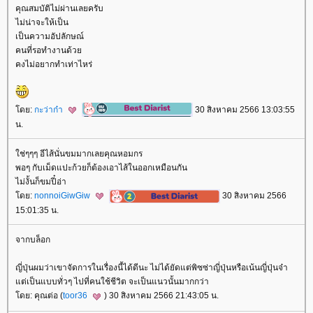
คุณสมบัติไม่ผ่านเลยครับ
ไม่น่าจะให้เป็น
เป็นความอัปลักษณ์
คนที่รอทำงานด้ว
คงไม่อยากทำเท่าไหร่
ดย:
กะว่าก๋า
30 สิงหาคม 2566 13:03:55
น.
ช่ๆๆๆ อีไส้นั่นขมมากเลยคุณหอมกร
พอๆ กับเม็ดแปะก้วยก็ต้องเอาไส้ในออกเหมือนกัน
ไม่งั้นก็ขมปี๋อ่า
ดย:
nonnoiGiwGiw
30 สิงหาคม 2566
15:01:35 น.
จากบล็อก
ญี่ปุ่นผมว่าเขาจัดการในเรื่องนี้ได้ดีนะ ไม่ได้ยัดแต่พิซซ่าญี่ปุ่นหรือเน้นญี่ปุ่นจ๋า
ต่เป็นแบบทั่วๆ ไปที่คนใช้ชีวิต จะเป็นแนวนั้นมากกว่า
ดย: คุณต่อ (
toor36
) 30 สิงหาคม 2566 21:43:05 น.