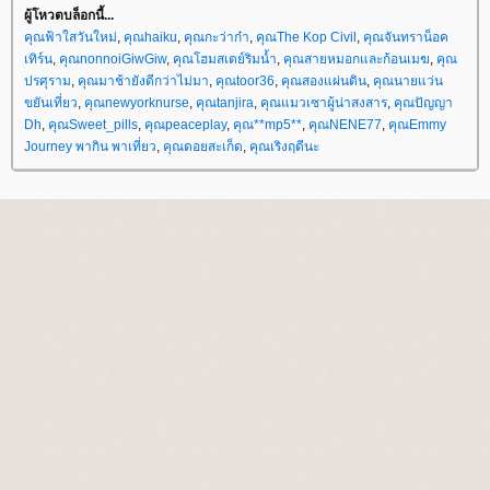
ผู้โหวตบล็อกนี้...
คุณฟ้าใสวันใหม่
,
คุณhaiku
,
คุณกะว่าก๋า
,
คุณThe Kop Civil
,
คุณจันทราน็อค
เทิร์น
,
คุณnonnoiGiwGiw
,
คุณโฮมสเตย์ริมน้ำ
,
คุณสายหมอกและก้อนเมฆ
,
คุณ
ปรศุราม
,
คุณมาช้ายังดีกว่าไม่มา
,
คุณtoor36
,
คุณสองแผ่นดิน
,
คุณนายแว่น
ขยันเที่ยว
,
คุณnewyorknurse
,
คุณtanjira
,
คุณแมวเซาผู้น่าสงสาร
,
คุณปัญญา
Dh
,
คุณSweet_pills
,
คุณpeaceplay
,
คุณ**mp5**
,
คุณNENE77
,
คุณEmmy
Journey พากิน พาเที่ยว
,
คุณดอยสะเก็ด
,
คุณเริงฤดีนะ