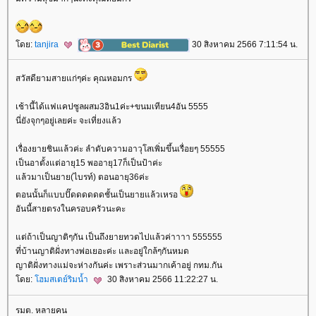
ดย:
tanjira
30 สิงหาคม 2566 7:11:54 น.
สวัสดียามสายแก่ๆค่ะ คุณหอมกร
เช้านี้ได้แฟแคปซูลผสม3อิน1ค่ะ+ขนมเทียน4อัน 5555
นี่ยังจุกๆอยู่เลยค่ะ จะเที่ยงแล้ว
เรื่องยายชินแล้วค่ะ ลำดับความอาวุโสเพิ่มขึ้นเรื่อยๆ 55555
เป็นอาตั้งแต่อายุ15 พออายุ17ก็เป็นป้าค่ะ
ล้วมาเป็นยาย(ไบรท์) ตอนอายุ36ค่ะ
ตอนนั้นก็แบบปั๊ดดดดดดชั้นเป็นยายแล้วเหรอ
อันนี้สายตรงในครอบครัวนะคะ
ต่ถ้าเป็นญาติๆกัน เป็นถึงยายทวดไปแล้วค่าาาา 555555
ที่บ้านญาติฝั่งทางพ่อเยอะค่ะ และอยู่ใกล้ๆกันหมด
ญาติฝั่งทางแม่จะห่างกันค่ะ เพราะส่วนมากเค้าอยู่ กทม.กัน
ดย:
ฮมสเตย์ริมน้ำ
30 สิงหาคม 2566 11:22:27 น.
รมต. หลายคน