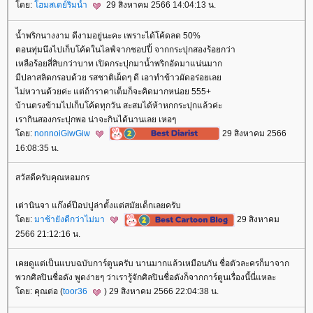
ดย:
ฮมสเตย์ริมน้ำ
29 สิงหาคม 2566 14:04:13 น.
น้ำพริกนางงาม ดีงามอยู่นะคะ เพราะได้โค้ดลด 50%
ตอนทุ่มนึงไปเก็บโค้ดในไลฟ์จากชอปปี้ จากกระปุกสองร้อยกว่า
เหลือร้อยสี่สิบกว่าบาท เปิดกระปุกมาน้ำพริกอัดมาแน่นมาก
มีปลาสลิดกรอบด้วย รสชาติเผ็ดๆ ดี เอาทำข้าวผัดอร่อยเล
ไม่หวานด้วยค่ะ แต่ถ้าราคาเต็มก็จะคิดมากหน่อย 555+
บ้านตรงข้ามไปเก็บโค้ดทุกวัน สะสมได้ห้าหกกระปุกแล้วค่ะ
เรากินสองกระปุกพอ น่าจะกินได้นานเลย เหอๆ
ดย:
nonnoiGiwGiw
29 สิงหาคม 2566
16:08:35 น.
สวัสดีครับคุณหอมกร
เต่านินจา แก๊งค์ป๊อปปูล่าตั้งแต่สมัยเด็กเลยครับ
ดย:
มาช้ายังดีกว่าไม่มา
29 สิงหาคม
2566 21:12:16 น.
เคยดูแต่เป็นแบบฉบับการ์ตูนครับ นานมากแล้วเหมือนกัน ชื่อตัวละครก็มาจาก
พวกศิลปินชื่อดัง พูดง่ายๆ ว่าเรารู้จักศิลปินชื่อดังก็จากการ์ตูนเรื่องนี้นี่แหละ
ดย: คุณต่อ (
toor36
) 29 สิงหาคม 2566 22:04:38 น.