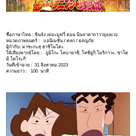
ชื่อภาษาไทย : ชินจัง เดอะมูฟวี่ ตอน นินจาคาถาวายุอลเวง
หมวดภาพยนตร์ : แอนิเมชั่น / ตลก / ผจญภั
ผู้กำกับ: มาซะกะสุ ฮาชิโมโตะ
ห้เสียงพากย์โดย : ยูมิโกะ โคบายาชิ, โทชิยูกิ โมริกาวะ, ซาโต
มิ โคโระกิ
วันที่เข้าฉาย : 31 สิงหาคม 2023
ความยาว : 100 นาที