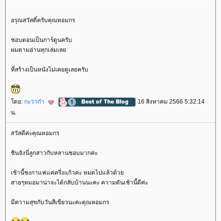
อรุณสวัสดิ์ครับคุณหอมกร
ชอบตอนเป็นการ์ตูนครับ
ผมตามอ่านทุกเล่มเล
ที่สร้างเป็นหนังไม่เคยดูเลยครับ
ดย:
กะว่าก๋า
16 สิงหาคม 2566 5:32:14
น.
สวัสดีค่ะคุณหอมกร
ชินจังนี่ลูกสาวกับหลานชอบมากค่ะ
เช้านี้ชงกาแฟแค่ครึ่งแก้วค่ะ หมดไปแล้วด้ว
สายๆหมอมาน่าจะได้กลับบ้านนะคะ ความดันเช้านี้ดีค่ะ
มีความสุขกับวันสีเขียวนะคะคุณหอมกร