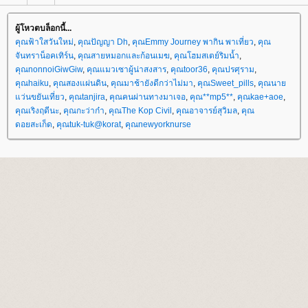
ผู้โหวตบล็อกนี้...
คุณฟ้าใสวันใหม่
,
คุณปัญญา Dh
,
คุณEmmy Journey พากิน พาเที่ยว
,
คุณ
จันทราน็อคเทิร์น
,
คุณสายหมอกและก้อนเมฆ
,
คุณโฮมสเตย์ริมน้ำ
,
คุณnonnoiGiwGiw
,
คุณแมวเซาผู้น่าสงสาร
,
คุณtoor36
,
คุณปรศุราม
,
คุณhaiku
,
คุณสองแผ่นดิน
,
คุณมาช้ายังดีกว่าไม่มา
,
คุณSweet_pills
,
คุณนา
ว่นขยันเที่ยว
,
คุณtanjira
,
คุณคนผ่านทางมาเจอ
,
คุณ**mp5**
,
คุณkae+aoe
,
คุณเริงฤดีนะ
,
คุณกะว่าก๋า
,
คุณThe Kop Civil
,
คุณอาจารย์สุวิมล
,
คุณ
ดอยสะเก็ด
,
คุณtuk-tuk@korat
,
คุณnewyorknurse