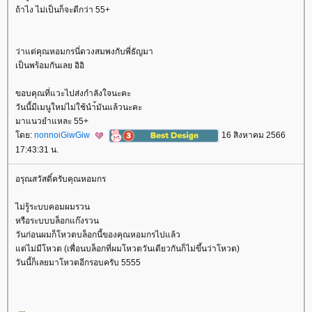
ถ้าไง ไม่เป็นก็จะดีกว่า 55+
ว่าแต่คุณหอมกรนี่ดวงสมพงกับพี่ธัญมา
เป็นพร้อมกันเลย อิอิ
ขอบคุณที่แวะไปส่งกำลังใจนะคะ
วันนี้มีเมนูใหม่ไม่ใช้นำ้มันแล้วนะคะ
มาแนวยำแหละ 55+
ดย:
nonnoiGiwGiw
16 สิงหาคม 2566
17:43:31 น.
อรุณสวัสดิ์ครับคุณหอมกร
ไม่รู้ระบบคอมผมรวน
หรือระบบบล็อกแก๊งรวน
วันก่อนผมก็โหวตบล็อกนี้ของคุณหอมกรไปแล้ว
ต่ไม่มีโหวต (เพื่อนบล็อกที่ผมโหวตวันเดียวกันก็ไม่ขึ้นว่าโหวต)
วันนี้ก็เลยมาโหวตอีกรอบครับ 5555