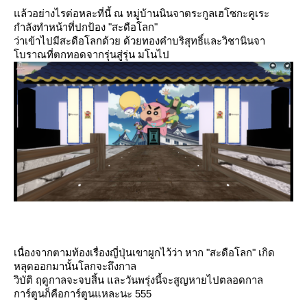
ล้วอย่างไรต่อหละที่นี้ ณ หมู่บ้านนินจาตระกูลเฮโซกะคูเระ
กำลังทำหน้าที่ปกป้อง "สะดือโลก"
ว่าเข้าไปมีสะดือโลกด้วย ด้วยทองคำบริสุทธิ์และวิชานินจา
บราณที่ตกทอดจากรุ่นสู่รุ่น มโนไป
เนื่องจากตามท้องเรื่องญี่ปุ่นเขาผูกไว้ว่า หาก "สะดือโลก" เกิด
หลุดออกมานั้นโลกจะถึงกาล
วิบัติ ฤดูกาลจะจบสิ้น และวันพรุ่งนี้จะสูญหายไปตลอดกาล
การ์ตูนก็คือการ์ตูนแหละนะ 555