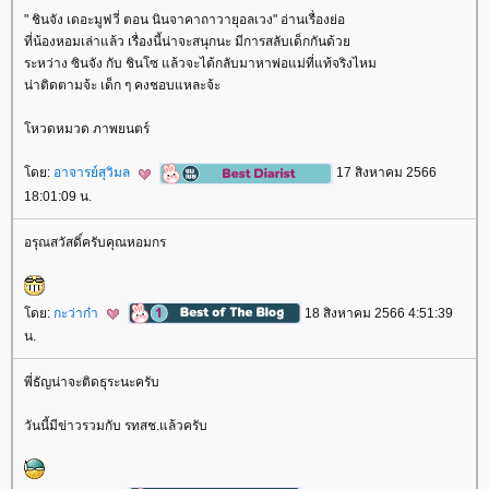
" ชินจัง เดอะมูฟวี่ ตอน นินจาคาถาวายุอลเวง" อ่านเรื่องย่อ
ที่น้องหอมเล่าแล้ว เรื่องนี้น่าจะสนุกนะ มีการสลับเด็กกันด้ว
ระหว่าง ซินจัง กับ ชินโซ แล้วจะได้กลับมาหาพ่อแม่ที่แท้จริงไหม
น่าติดตามจ้ะ เด็ก ๆ คงชอบแหละจ้ะ
หวดหมวด ภาพยนตร์
ดย:
อาจารย์สุวิมล
17 สิงหาคม 2566
18:01:09 น.
อรุณสวัสดิ์ครับคุณหอมกร
ดย:
กะว่าก๋า
18 สิงหาคม 2566 4:51:39
น.
พี่ธัญน่าจะติดธุระนะครับ
วันนี้มีข่าวรวมกับ รทสช.แล้วครับ