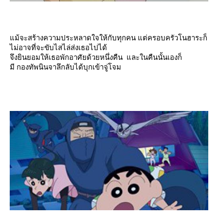
ม้จะสร้างความประหลาดใจให้กับทุกคน แต่ครอบครัวโนฮาระก็
ไม่อาจที่จะขับไสไล่ส่งเธอไปได้
จึงยินยอมให้เธอพักอาศัยด้วยหนึ่งคืน และในคืนนั้นเองก็
มี กองทัพนินจาลึกลับได้บุกเข้าจู่โจม