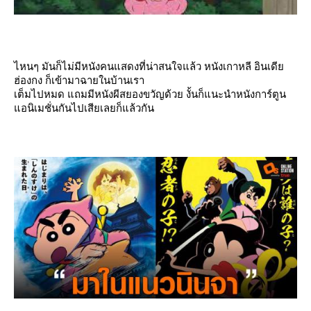
ไหนๆ มันก็ไม่มีหนังคนแสดงที่น่าสนใจแล้ว หนังเกาหลี อินเดี
ฮ่องกง ก็เข้ามาฉายในบ้านเรา
เต็มไปหมด แถมมีหนังผีสยองขวัญด้วย งั้นก็แนะนำหนังการ์ตูน
อนิเมชั่นกันไปเสียเลยก็แล้วกัน