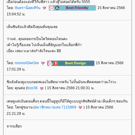
เมื่อก่อนต้องแย่งทีวีกับพี่สาว แล้วสู้ไม่ค่อยได้ครับ 5555
ดย:
จันทราน็อคเทิร์น
15 สิงหาคม 2566
15:04:52 น.
เห็นชินจังแล้วคิดถึงคุณทั่นขุนเล
ว่าแต่.. คุณหอมกรเป็นโควิดตอนไหนคะ
เค้าไม่รู้เรื่องเลย ไปเห็นเม็นที่ธัญบอกในบล็อกพี่ก๋า
เนี่ยะ เลยแวะมาส่งกำลังใจนะคะ อิอิ
ดย:
nonnoiGiwGiw
15 สิงหาคม 2566
17:01:29 น.
ชินจังต้องดูแบบถอดสมองไม่คิดมากครับ ไม่งั้นมันจะคิดตลอดว่าอะไรวะ
ดย: คุณต่อ (
toor36
) 15 สิงหาคม 2566 21:00:31 น.
เคยดูแต่เป้นตอนสั้นๆ ตอนนี้ในยูทูปก็มีให้ดูแบบถูกลิขสิทธ์ด้วย เห็นเด็กๆ ชอบกัน
ดย: โลกคู่ขนาน (
สมาชิกหมายเลข 7115969
) 15 สิงหาคม 2566
21:21:29 น.
จากบล๊อก