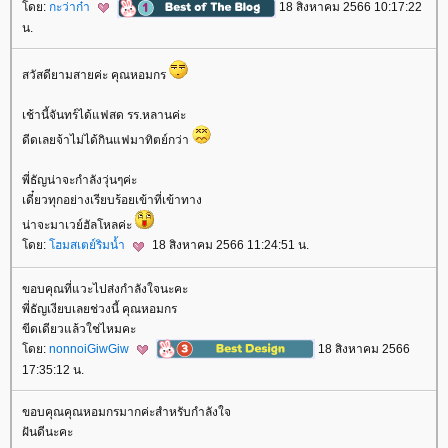
ดย:
กะว่าก๋า
18 สิงหาคม 2566 10:17:22
น.
สวัสดียามสายค่ะ คุณหอมกร
เช้านี้จันทร์ได้แฟสด รร.หลานค่ะ
ดีดเลยจ้าไม่ได้กินแฟมาทิตย์กว่า
พี่ธัญน่าจะกำลังวุ่นๆค่ะ
เดี๋ยวทุกอย่างเรียบร้อยเข้าที่เข้าทาง
น่าจะมาเวย์ฮัลโหลค่ะ
ดย:
ฮมสเตย์ริมน้ำ
18 สิงหาคม 2566 11:24:51 น.
ขอบคุณที่แวะไปส่งกำลังใจนะคะ
พี่ธัญเงียบเลยช่วงนี้ คุณหอมกร
ขีดเดียวแล้วใช่ไหมคะ
ดย:
nonnoiGiwGiw
18 สิงหาคม 2566
17:35:12 น.
ขอบคุณคุณหอมกรมากค่ะสำหรับกำลังใจ
ฝันดีนะคะ