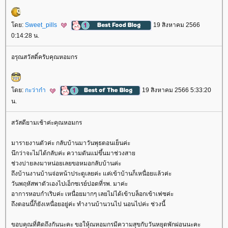
ดย:
Sweet_pills
19 สิงหาคม 2566
0:14:28 น.
อรุณสวัสดิ์ครับคุณหอมกร
ดย:
กะว่าก๋า
19 สิงหาคม 2566 5:33:20
น.
สวัสดียามเช้าค่ะคุณหอมกร
มารายงานตัวค่ะ กลับบ้านมาวันพุธตอนเย็นค่ะ
นึกว่าจะไม่ได้กลับค่ะ ความดันแม่ขึ้นมาช่วงสา
ช่วงบ่ายลงมาหน่อยเลยขอหมอกลับบ้านค่ะ
ถึงบ้านงานบ้านจ่อหน้าประตูเลยค่ะ แค่เข้าบ้านก็เหนื่อยแล้วค่ะ
วันพฤหัสพาตัวเองไปเอ็กซเรย์ปอดที่รพ. มาค่ะ
อาการหอบกำเริบค่ะ เหนื่อยมากๆ เลยไม่ได้เข้าบล็อกเข้าเฟซค่ะ
ถึงตอนนี้ก็ยังเหนื่อยอยู่ค่ะ ทำงานบ้านวนไป นอนไปค่ะ ช่วงนี้
ขอบคุณที่คิดถึงกันนะคะ ขอใหุ้ณหอมกรมีความสุขกับวันหยุดพักผ่อนนะคะ