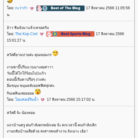
ดย:
กะว่าก๋า
17 สิงหาคม 2566 11:05:56
น.
อ้าว ชินจังมาแล้วเหรอครับ
ดย:
The Kop Civil
17 สิงหาคม 2566
15:01:27 น.
สวัสดียามบ่ายค่ะ คุณหอมกร
งานซาปั๊ปรีบแวบมาเลยค่าาา
วันนี้ได้โกโก้ร้อนไป1แก้ว
ตอนนี้เริ่มตาปรือๆ ง่วงค่ะ
อิ่มขนุน ขนุนหลังออฟฟิศสุกค่ะ
กินเพลินเล
ดย:
ฮมสเตย์ริมน้ำ
17 สิงหาคม 2566 15:17:02 น.
สวัสดี จ้ะ น้องหอม
ถวบ้านครู ฝนกำลังตกหนักเลย จ้ะ ตกเวลานี้ คนกำลังเลิก
งานกลับบ้านเสียด้วย สงสารคนทำงาน จังเนาะ เฮ้อ !