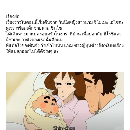
เรื่องย่อ
เรื่องราวในตอนนี้เริ่มต้นจาก วันนึงหญิงสาวนาม จิโยเมะ เฮโซกะ
คูเระ พร้อมเด็กชายนาม ชินโซ
ได้เดินทางมาพบครอบครัวโนฮาร่าที่บ้าน เพื่อบอกกับ ฮิโรชิและ
มิซาเอะ ว่าตัวของเธอนั้นคือแม่
ที่แท้จริงของชินจัง ว่าเข้าไปนั่น แหม ชาวญี่ปุ่นช่างคิดพล็อตเรื่อง
ห้แปลกออกไปได้ดีจริงๆ นะ