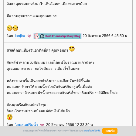
อิจฉาคุณหอมกรจังค่ะไปเดินโอทอปเมืองทองมาด้ว
มีความสุขมากๆนะคะคุณหอมกร
ดย:
tanjira
20 สิงหาคม 2566 6:45:50 น.
สวัสดีตอนเที่ยงวันอาทิตย์ค่า คุณหอมกร
จันทร์พาหลานไปตัดผมมา เลยได้แฟโบราณมาแก้วนึงค่ะ
คุณหอมกรทานยาลดไขมันอย่างเดียวใช่ไหมคะ
หลังจากมาเริ่มเดินออกกำลังกาย ผลเลือดจันทร์ดีขึ้นค่ะ
หมอเลยปรับยาให้ ตอนนี้ยาไขมันจันทร์กินอยู่ครึ่งเม็ดค่ะ
หมอบอกว่าถ้ารอบหน้าน้ำตาลสะสมจันทร์ต่ำกว่า6จะปรับยาให้อีกครั้งค่ะ
ต้องคุมเรื่องกินหนักจริงๆค่ะ
กินอะไรตามปากเหมือนแต่ก่อนไม่ได้แล้ว
ดย:
ฮมสเตย์ริมน้ำ
20 สิงหาคม 2566 12:33:39 น.
BlogGang.com ใช้คุกกี้เพื่อพัฒนาประสบการณ์การใช้งานของคุณ
อ่านเพิ่มเติมได้ที่นี่