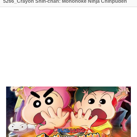
5266_Crayon Shin-chan: Mononoke Ninja Chinpūden